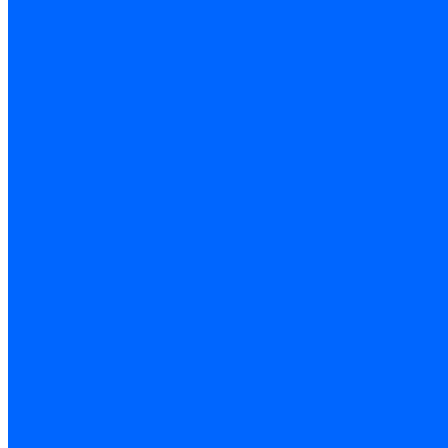
Листовые материалы
Аквапанель
Гипсокартон \ ГКЛ
Клей для обоев
Герметики
Герметики для OSB
Герметики для бетонных полов
Герметики для дерева
Герметики для кровли
Герметики для межпанельных швов
Герметики для монтажа оконных конструкций
Герметики для паркета
Герметики санитарные
Герметики силиконовые
Клей-герметики «жидкие гвозди»
Люки
Люки напольные
Люки под плитку
Люки потолочные
Люки противопожарные
Ремонтные составы
Подливного типа \ Анкеровка
Тиксотропный состав