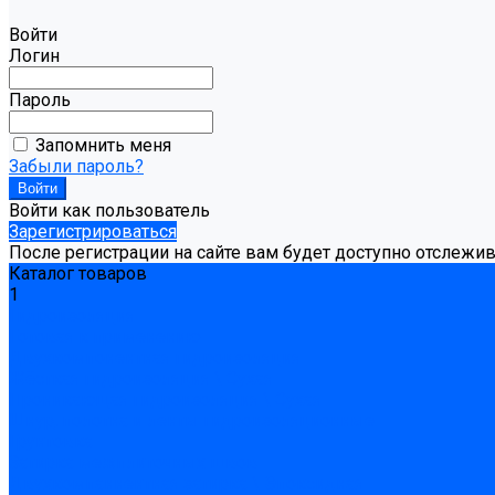
Войти
Логин
Пароль
Запомнить меня
Забыли пароль?
Войти как пользователь
Зарегистрироваться
После регистрации на сайте вам будет доступно отслежи
Каталог товаров
1
Гидроизоляция
Готовая к применению
Двухкомпонентная гидроизоляция
Жёсткая гидроизоляция \ Сухая
Проникающая гидроизоляция \ Сухая
Шнур, полотна и ленты гидроизоляционные
Грунтовка
Затирка межплиточных швов
Двухкомпаннентная затирка \ Эпоксидная