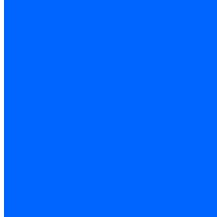
Колеровка
Колеровка краски и декоративной штукатурки
О нас
Оплата и доставка
Контакты
...
Каталог товаров
Гидроизоляция
Готовая к применению
Двухкомпонентная гидроизоляция
Жёсткая гидроизоляция \ Сухая
Проникающая гидроизоляция \ Сухая
Шнур, полотна и ленты гидроизоляционные
Грунтовка
Затирка межплиточных швов
Двухкомпаннентная затирка \ Эпоксидная
Очистители
Силиконования затирка
Цементная затирка
Латексная добавка
Инструмент
Расходные материалы
Ручной инструмент