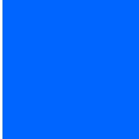
Герметики для дерева
Герметики для кровли
Герметики для межпанельных швов
Герметики для монтажа оконных конструкций
Герметики для паркета
Герметики санитарные
Герметики силиконовые
Клей-герметики «жидкие гвозди»
Люки
Люки напольные
Люки под плитку
Люки потолочные
Люки противопожарные
Ремонтные составы
Подливного типа \ Анкеровка
Тиксотропный состав
Эпоксидные ремонтные составы
Сухие строительные смеси
Декоративная штукатурка
Кладочные смеси
Клей для плитки
Клей для теплоизоляции
Полы
Шпатлевка