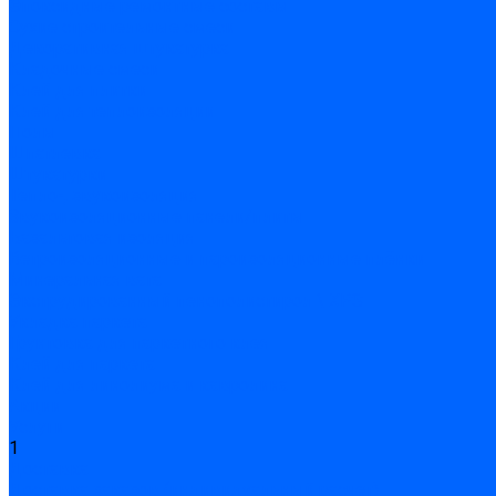
Эпоксидные ремонтные составы
Сухие строительные смеси
Декоративная штукатурка
Кладочные смеси
Клей для плитки
Клей для теплоизоляции
Полы
Шпатлевка
Штукатурки
Тепло-, звукоизоляция
Звукоизоляционные панели/плиты
Базальтовая изоляция
Ветроизоляционные и пароизоляционные плёнки
Минеральная вата
Экструдированный пенополистирол \ XPS
Укладка паркета
Грунтовка для паркетного клея
Клей для паркета
Клей для линолиума и кавролина
Акции
Услуги
1
Доставка
Доставка заказов (индивидуальный расчет)