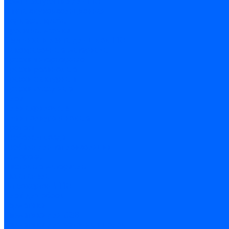
Комплектующие для ГКЛ
Лента звукоизоляционная
Подвесы, крабы
Профиль, маячки
Серпянка и лента для швов ГКЛ
Лакокрасочные материалы
Краски интерьерные
Краски резиновые
Краски фактурные
Краски фасадные
Клеи
Клеи акриловые
Клеи полиуритановые
Крепеж
Дюбель-гвозди
Дюбеля для теплоизоляции
Саморезы
Листовые материалы
Аквапанель
Гипсокартон \ ГКЛ
Клей для обоев
Герметики
Герметики для OSB
Герметики для бетонных полов