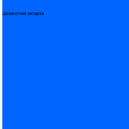
Очистители
Силиконования затирка
Цементная затирка
Латексная добавка
Инструмент
Расходные материалы
Ручной инструмент
Комплектующие для ГКЛ
Лента звукоизоляционная
Подвесы, крабы
Профиль, маячки
Серпянка и лента для швов ГКЛ
Лакокрасочные материалы
Краски интерьерные
Краски резиновые
Краски фактурные
Краски фасадные
Клеи
Клеи акриловые
Клеи полиуритановые
Крепеж
Дюбель-гвозди
Дюбеля для теплоизоляции
Саморезы