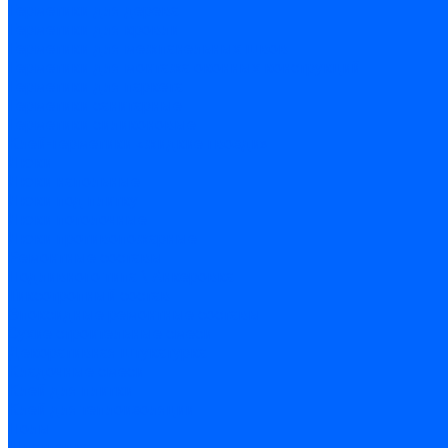
Герметики для дерева
Герметики для кровли
Герметики для межпанельных швов
Герметики для монтажа оконных конструкций
Герметики для паркета
Герметики санитарные
Герметики силиконовые
Клей-герметики «жидкие гвозди»
Люки
Люки напольные
Люки под плитку
Люки потолочные
Люки противопожарные
Ремонтные составы
Подливного типа \ Анкеровка
Тиксотропный состав
Эпоксидные ремонтные составы
Сухие строительные смеси
Декоративная штукатурка
Кладочные смеси
Клей для плитки
Клей для теплоизоляции
Полы
Шпатлевка