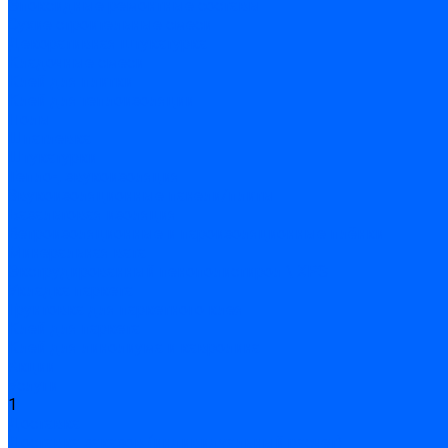
Эпоксидные ремонтные составы
Сухие строительные смеси
Декоративная штукатурка
Кладочные смеси
Клей для плитки
Клей для теплоизоляции
Полы
Шпатлевка
Штукатурки
Тепло-, звукоизоляция
Звукоизоляционные панели/плиты
Базальтовая изоляция
Ветроизоляционные и пароизоляционные плёнки
Минеральная вата
Экструдированный пенополистирол \ XPS
Укладка паркета
Грунтовка для паркетного клея
Клей для паркета
Клей для линолиума и кавролина
Акции
Услуги
1
Доставка
Доставка заказов (индивидуальный расчет)