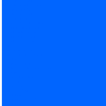
Комплектующие для ГКЛ
Лента звукоизоляционная
Подвесы, крабы
Профиль, маячки
Серпянка и лента для швов ГКЛ
Лакокрасочные материалы
Краски интерьерные
Краски резиновые
Краски фактурные
Краски фасадные
Клеи
Клеи акриловые
Клеи полиуритановые
Крепеж
Дюбель-гвозди
Дюбеля для теплоизоляции
Саморезы
Листовые материалы
Аквапанель
Гипсокартон \ ГКЛ
Клей для обоев
Герметики
Герметики для OSB
Герметики для бетонных полов