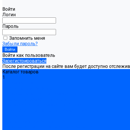
Войти
Логин
Пароль
Запомнить меня
Забыли пароль?
Войти как пользователь
Зарегистрироваться
После регистрации на сайте вам будет доступно отслежи
Каталог товаров
1
Гидроизоляция
Готовая к применению
Двухкомпонентная гидроизоляция
Жёсткая гидроизоляция \ Сухая
Проникающая гидроизоляция \ Сухая
Шнур, полотна и ленты гидроизоляционные
Грунтовка
Затирка межплиточных швов
Двухкомпаннентная затирка \ Эпоксидная