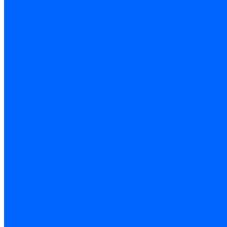
Листовые материалы
Аквапанель
Гипсокартон \ ГКЛ
Клей для обоев
Герметики
Герметики для OSB
Герметики для бетонных полов
Герметики для дерева
Герметики для кровли
Герметики для межпанельных швов
Герметики для монтажа оконных конструкций
Герметики для паркета
Герметики санитарные
Герметики силиконовые
Клей-герметики «жидкие гвозди»
Люки
Люки напольные
Люки под плитку
Люки потолочные
Люки противопожарные
Ремонтные составы
Подливного типа \ Анкеровка
Тиксотропный состав