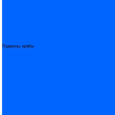
Очистители
Силиконования затирка
Цементная затирка
Латексная добавка
Инструмент
Расходные материалы
Ручной инструмент
Комплектующие для ГКЛ
Лента звукоизоляционная
Подвесы, крабы
Профиль, маячки
Серпянка и лента для швов ГКЛ
Лакокрасочные материалы
Краски интерьерные
Краски резиновые
Краски фактурные
Краски фасадные
Клеи
Клеи акриловые
Клеи полиуритановые
Крепеж
Дюбель-гвозди
Дюбеля для теплоизоляции
Саморезы