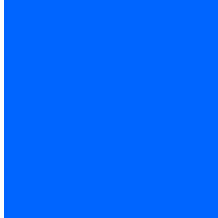
Колеровка
Колеровка краски и декоративной штукатурки
О нас
Оплата и доставка
Контакты
...
Каталог товаров
Гидроизоляция
Готовая к применению
Двухкомпонентная гидроизоляция
Жёсткая гидроизоляция \ Сухая
Проникающая гидроизоляция \ Сухая
Шнур, полотна и ленты гидроизоляционные
Грунтовка
Затирка межплиточных швов
Двухкомпаннентная затирка \ Эпоксидная
Очистители
Силиконования затирка
Цементная затирка
Латексная добавка
Инструмент
Расходные материалы
Ручной инструмент