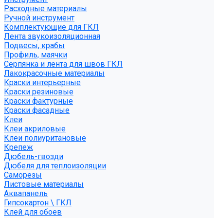
Расходные материалы
Ручной инструмент
Комплектующие для ГКЛ
Лента звукоизоляционная
Подвесы, крабы
Профиль, маячки
Серпянка и лента для швов ГКЛ
Лакокрасочные материалы
Краски интерьерные
Краски резиновые
Краски фактурные
Краски фасадные
Клеи
Клеи акриловые
Клеи полиуритановые
Крепеж
Дюбель-гвозди
Дюбеля для теплоизоляции
Саморезы
Листовые материалы
Аквапанель
Гипсокартон \ ГКЛ
Клей для обоев