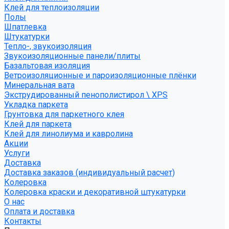
Клей для теплоизоляции
Полы
Шпатлевка
Штукатурки
Тепло-, звукоизоляция
Звукоизоляционные панели/плиты
Базальтовая изоляция
Ветроизоляционные и пароизоляционные плёнки
Минеральная вата
Экструдированный пенополистирол \ XPS
Укладка паркета
Грунтовка для паркетного клея
Клей для паркета
Клей для линолиума и кавролина
Акции
Услуги
Доставка
Доставка заказов (индивидуальный расчет)
Колеровка
Колеровка краски и декоративной штукатурки
О нас
Оплата и доставка
Контакты