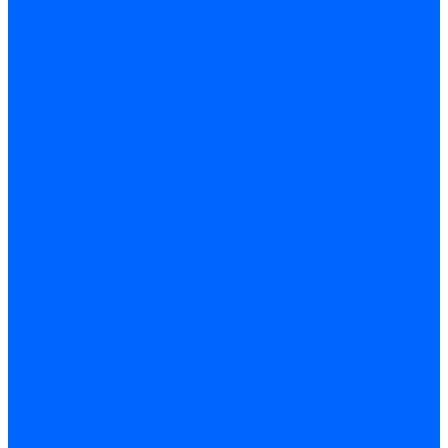
Герметики для OSB
Герметики для бетонных полов
Герметики для дерева
Герметики для кровли
Герметики для межпанельных швов
Герметики для монтажа оконных конструкций
Герметики для паркета
Герметики санитарные
Герметики силиконовые
Клей-герметики «жидкие гвозди»
Люки
Люки напольные
Люки под плитку
Люки потолочные
Люки противопожарные
Ремонтные составы
Подливного типа \ Анкеровка
Тиксотропный состав
Эпоксидные ремонтные составы
Сухие строительные смеси
Декоративная штукатурка
Кладочные смеси
Клей для плитки
Клей для теплоизоляции