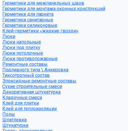
Герметики для межпанельных швов
Герметики для монтажа оконных конструкций
Герметики для паркета
Герметики санитарные
Герметики силиконовые
Клей-герметики «жидкие гвозди»
Люки
Люки напольные
Люки под плитку
Люки потолочные
Люки противопожарные
Ремонтные составы
Подливного типа \ Анкеровка
Тиксотропный состав
Эпоксидные ремонтные составы
Сухие строительные смеси
Декоративная штукатурка
Кладочные смеси
Клей для плитки
Клей для теплоизоляции
Полы
Шпатлевка
Штукатурки
Тепло-, звукоизоляция