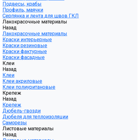
Подвесы, крабы
Профиль, маячки
Серпянка и лента для швов ГКЛ
Лакокрасочные материалы
Назад
Лакокрасочные материалы
Краски интерьерные
Краски резиновые
Краски фактурные
Краски фасадные
Клеи
Назад
Клеи
Клеи акриловые
Клеи полиуритановые
Крепеж
Назад
Крепеж
Дюбель-гвозди
Дюбеля для теплоизоляции
Саморезы
Листовые материалы
Назад