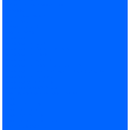
Дюбеля для теплоизоляции
Саморезы
Листовые материалы
Аквапанель
Гипсокартон \ ГКЛ
Клей для обоев
Герметики
Герметики для OSB
Герметики для бетонных полов
Герметики для дерева
Герметики для кровли
Герметики для межпанельных швов
Герметики для монтажа оконных конструкций
Герметики для паркета
Герметики санитарные
Герметики силиконовые
Клей-герметики «жидкие гвозди»
Люки
Люки напольные
Люки под плитку
Люки потолочные
Люки противопожарные
Ремонтные составы