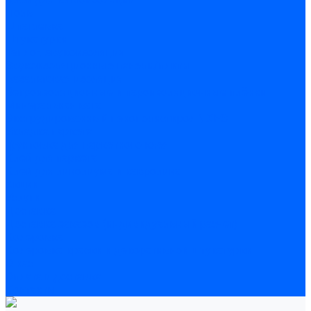
Полы
Шпатлевка
Штукатурки
Тепло-, звукоизоляция
Звукоизоляционные панели/плиты
Базальтовая изоляция
Ветроизоляционные и пароизоляционные плёнки
Минеральная вата
Экструдированный пенополистирол \ XPS
Укладка паркета
Грунтовка для паркетного клея
Клей для паркета
Клей для линолиума и кавролина
Акции
Услуги
Доставка
Доставка заказов (индивидуальный расчет)
Колеровка
Колеровка краски и декоративной штукатурки
О нас
Оплата и доставка
Контакты