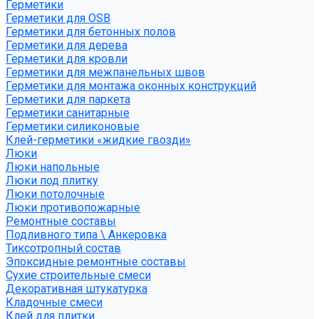
Герметики
Герметики для OSB
Герметики для бетонных полов
Герметики для дерева
Герметики для кровли
Герметики для межпанельных швов
Герметики для монтажа оконных конструкций
Герметики для паркета
Герметики санитарные
Герметики силиконовые
Клей-герметики «жидкие гвозди»
Люки
Люки напольные
Люки под плитку
Люки потолочные
Люки противопожарные
Ремонтные составы
Подливного типа \ Анкеровка
Тиксотропный состав
Эпоксидные ремонтные составы
Сухие строительные смеси
Декоративная штукатурка
Кладочные смеси
Клей для плитки