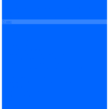
Доставка
Доставка заказов (индивидуальный расчет)
Колеровка
Колеровка краски и декоративной штукатурки
О нас
Оплата и доставка
Контакты
...
Каталог товаров
Гидроизоляция
Готовая к применению
Двухкомпонентная гидроизоляция
Жёсткая гидроизоляция \ Сухая
Проникающая гидроизоляция \ Сухая
Шнур, полотна и ленты гидроизоляционные
Грунтовка
Затирка межплиточных швов
Двухкомпаннентная затирка \ Эпоксидная
Очистители
Силиконования затирка
Цементная затирка
Латексная добавка
Инструмент