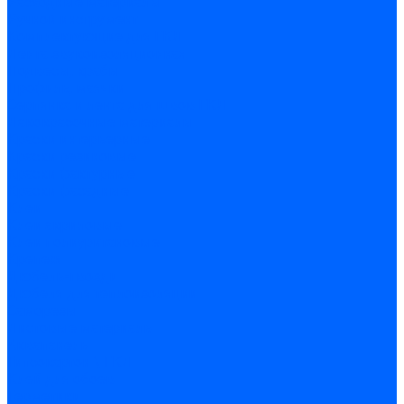
Расходные материалы
Ручной инструмент
Комплектующие для ГКЛ
Лента звукоизоляционная
Подвесы, крабы
Профиль, маячки
Серпянка и лента для швов ГКЛ
Лакокрасочные материалы
Краски интерьерные
Краски резиновые
Краски фактурные
Краски фасадные
Клеи
Клеи акриловые
Клеи полиуритановые
Крепеж
Дюбель-гвозди
Дюбеля для теплоизоляции
Саморезы
Листовые материалы
Аквапанель
Гипсокартон \ ГКЛ
Клей для обоев
Герметики