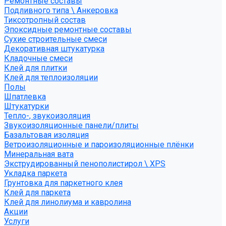
Ремонтные составы
Подливного типа \ Анкеровка
Тиксотропный состав
Эпоксидные ремонтные составы
Сухие строительные смеси
Декоративная штукатурка
Кладочные смеси
Клей для плитки
Клей для теплоизоляции
Полы
Шпатлевка
Штукатурки
Тепло-, звукоизоляция
Звукоизоляционные панели/плиты
Базальтовая изоляция
Ветроизоляционные и пароизоляционные плёнки
Минеральная вата
Экструдированный пенополистирол \ XPS
Укладка паркета
Грунтовка для паркетного клея
Клей для паркета
Клей для линолиума и кавролина
Акции
Услуги