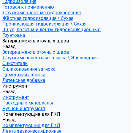
Гидроизоляция
Готовая к применению
Двухкомпонентная гидроизоляция
Жёсткая гидроизоляция \ Сухая
Проникающая гидроизоляция \ Сухая
Шнур, полотна и ленты гидроизоляционные
Грунтовка
Затирка межплиточных швов
Назад
Затирка межплиточных швов
Двухкомпаннентная затирка \ Эпоксидная
Очистители
Силиконования затирка
Цементная затирка
Латексная добавка
Инструмент
Назад
Инструмент
Расходные материалы
Ручной инструмент
Комплектующие для ГКЛ
Назад
Комплектующие для ГКЛ
Лента звукоизоляционная