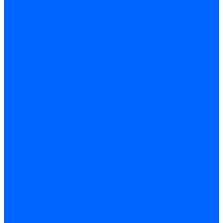
Затирка межплиточных швов
Двухкомпаннентная затирка \ Эпоксидная
Очистители
Силиконования затирка
Цементная затирка
Латексная добавка
Инструмент
Расходные материалы
Ручной инструмент
Комплектующие для ГКЛ
Лента звукоизоляционная
Подвесы, крабы
Профиль, маячки
Серпянка и лента для швов ГКЛ
Лакокрасочные материалы
Краски интерьерные
Краски резиновые
Краски фактурные
Краски фасадные
Клеи
Клеи акриловые
Клеи полиуритановые
Крепеж
Дюбель-гвозди