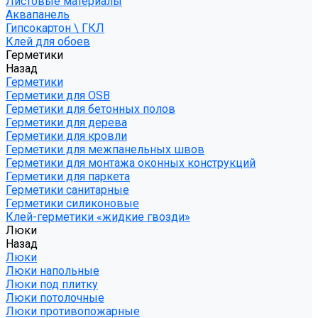
Листовые материалы
Аквапанель
Гипсокартон \ ГКЛ
Клей для обоев
Герметики
Назад
Герметики
Герметики для OSB
Герметики для бетонных полов
Герметики для дерева
Герметики для кровли
Герметики для межпанельных швов
Герметики для монтажа оконных конструкций
Герметики для паркета
Герметики санитарные
Герметики силиконовые
Клей-герметики «жидкие гвозди»
Люки
Назад
Люки
Люки напольные
Люки под плитку
Люки потолочные
Люки противопожарные