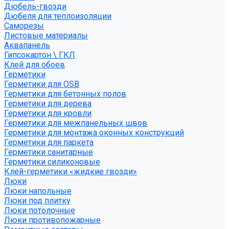
Дюбель-гвозди
Дюбеля для теплоизоляции
Саморезы
Листовые материалы
Аквапанель
Гипсокартон \ ГКЛ
Клей для обоев
Герметики
Герметики для OSB
Герметики для бетонных полов
Герметики для дерева
Герметики для кровли
Герметики для межпанельных швов
Герметики для монтажа оконных конструкций
Герметики для паркета
Герметики санитарные
Герметики силиконовые
Клей-герметики «жидкие гвозди»
Люки
Люки напольные
Люки под плитку
Люки потолочные
Люки противопожарные