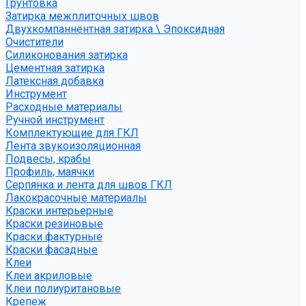
Грунтовка
Затирка межплиточных швов
Двухкомпаннентная затирка \ Эпоксидная
Очистители
Силиконования затирка
Цементная затирка
Латексная добавка
Инструмент
Расходные материалы
Ручной инструмент
Комплектующие для ГКЛ
Лента звукоизоляционная
Подвесы, крабы
Профиль, маячки
Серпянка и лента для швов ГКЛ
Лакокрасочные материалы
Краски интерьерные
Краски резиновые
Краски фактурные
Краски фасадные
Клеи
Клеи акриловые
Клеи полиуритановые
Крепеж