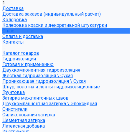
1
Доставка
Доставка заказов (индивидуальный расчет)
Колеровка
Колеровка краски и декоративной штукатурки
О нас
Оплата и доставка
Контакты
...
Каталог товаров
Гидроизоляция
Готовая к применению
Двухкомпонентная гидроизоляция
Жёсткая гидроизоляция \ Сухая
Проникающая гидроизоляция \ Сухая
Шнур, полотна и ленты гидроизоляционные
Грунтовка
Затирка межплиточных швов
Двухкомпаннентная затирка \ Эпоксидная
Очистители
Силиконования затирка
Цементная затирка
Латексная добавка
Инструмент