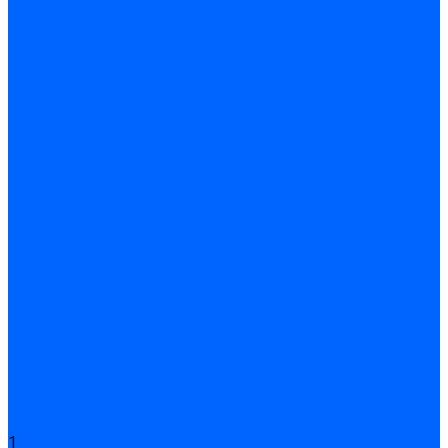
Подливного типа \ Анкеровка
Тиксотропный состав
Эпоксидные ремонтные составы
Сухие строительные смеси
Декоративная штукатурка
Кладочные смеси
Клей для плитки
Клей для теплоизоляции
Полы
Шпатлевка
Штукатурки
Тепло-, звукоизоляция
Звукоизоляционные панели/плиты
Базальтовая изоляция
Ветроизоляционные и пароизоляционные плёнки
Минеральная вата
Экструдированный пенополистирол \ XPS
Укладка паркета
Грунтовка для паркетного клея
Клей для паркета
Клей для линолиума и кавролина
Акции
Услуги
1