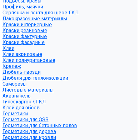
Подвесы, крабы
Профиль, маячки
Серпянка и лента для швов ГКЛ
Лакокрасочные материалы
Краски интерьерные
Краски резиновые
Краски фактурные
Краски фасадные
Клеи
Клеи акриловые
Клеи полиуритановые
Крепеж
Дюбель-гвозди
Дюбеля для теплоизоляции
Саморезы
Листовые материалы
Аквапанель
Гипсокартон \ ГКЛ
Клей для обоев
Герметики
Герметики для OSB
Герметики для бетонных полов
Герметики для дерева
Герметики для кровли