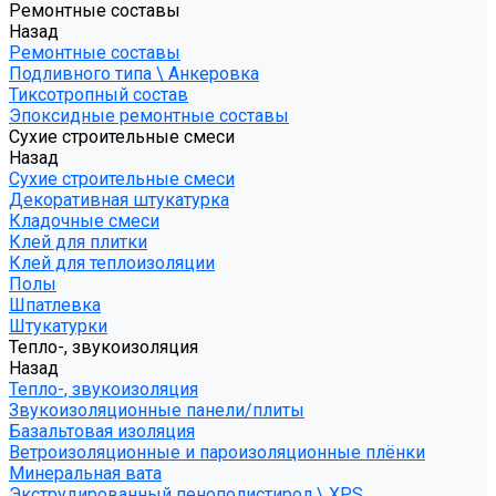
Ремонтные составы
Назад
Ремонтные составы
Подливного типа \ Анкеровка
Тиксотропный состав
Эпоксидные ремонтные составы
Сухие строительные смеси
Назад
Сухие строительные смеси
Декоративная штукатурка
Кладочные смеси
Клей для плитки
Клей для теплоизоляции
Полы
Шпатлевка
Штукатурки
Тепло-, звукоизоляция
Назад
Тепло-, звукоизоляция
Звукоизоляционные панели/плиты
Базальтовая изоляция
Ветроизоляционные и пароизоляционные плёнки
Минеральная вата
Экструдированный пенополистирол \ XPS