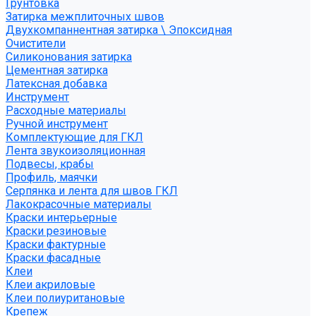
Грунтовка
Затирка межплиточных швов
Двухкомпаннентная затирка \ Эпоксидная
Очистители
Силиконования затирка
Цементная затирка
Латексная добавка
Инструмент
Расходные материалы
Ручной инструмент
Комплектующие для ГКЛ
Лента звукоизоляционная
Подвесы, крабы
Профиль, маячки
Серпянка и лента для швов ГКЛ
Лакокрасочные материалы
Краски интерьерные
Краски резиновые
Краски фактурные
Краски фасадные
Клеи
Клеи акриловые
Клеи полиуритановые
Крепеж