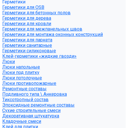
Герметики
Герметики для OSB
Герметики для бетонных полов
Герметики для дерева
Герметики для кровли
Герметики для межпанельных швов
Герметики для монтажа оконных конструкций
Герметики для паркета
Герметики санитарные
Герметики силиконовые
Клей-герметики «жидкие гвозди»
Люки
Люки напольные
Люки под плитку
Люки потолочные
Люки противопожарные
Ремонтные составы
Подливного типа \ Анкеровка
Тиксотропный состав
Эпоксидные ремонтные составы
Сухие строительные смеси
Декоративная штукатурка
Кладочные смеси
Клей для плитки