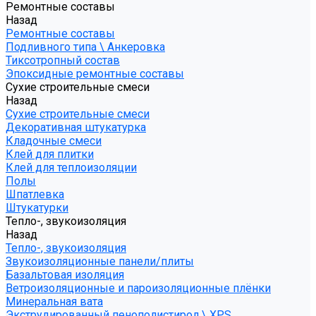
Ремонтные составы
Назад
Ремонтные составы
Подливного типа \ Анкеровка
Тиксотропный состав
Эпоксидные ремонтные составы
Сухие строительные смеси
Назад
Сухие строительные смеси
Декоративная штукатурка
Кладочные смеси
Клей для плитки
Клей для теплоизоляции
Полы
Шпатлевка
Штукатурки
Тепло-, звукоизоляция
Назад
Тепло-, звукоизоляция
Звукоизоляционные панели/плиты
Базальтовая изоляция
Ветроизоляционные и пароизоляционные плёнки
Минеральная вата
Экструдированный пенополистирол \ XPS