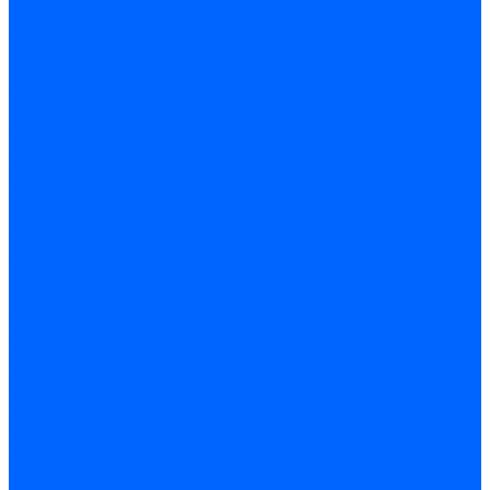
Затирка межплиточных швов
Двухкомпаннентная затирка \ Эпоксидная
Очистители
Силиконования затирка
Цементная затирка
Латексная добавка
Инструмент
Расходные материалы
Ручной инструмент
Комплектующие для ГКЛ
Лента звукоизоляционная
Подвесы, крабы
Профиль, маячки
Серпянка и лента для швов ГКЛ
Лакокрасочные материалы
Краски интерьерные
Краски резиновые
Краски фактурные
Краски фасадные
Клеи
Клеи акриловые
Клеи полиуритановые
Крепеж
Дюбель-гвозди