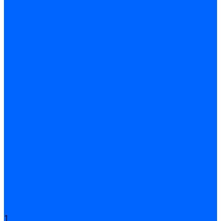
Подливного типа \ Анкеровка
Тиксотропный состав
Эпоксидные ремонтные составы
Сухие строительные смеси
Декоративная штукатурка
Кладочные смеси
Клей для плитки
Клей для теплоизоляции
Полы
Шпатлевка
Штукатурки
Тепло-, звукоизоляция
Звукоизоляционные панели/плиты
Базальтовая изоляция
Ветроизоляционные и пароизоляционные плёнки
Минеральная вата
Экструдированный пенополистирол \ XPS
Укладка паркета
Грунтовка для паркетного клея
Клей для паркета
Клей для линолиума и кавролина
Акции
Услуги
1