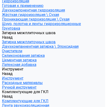
Гидроизоляция
Готовая к применению
Двухкомпонентная гидроизоляция
Жёсткая гидроизоляция \ Сухая
Проникающая гидроизоляция \ Сухая
Шнур, полотна и ленты гидроизоляционные
Грунтовка
Затирка межплиточных швов
Назад
Затирка межплиточных швов
Двухкомпаннентная затирка \ Эпоксидная
Очистители
Силиконования затирка
Цементная затирка
Латексная добавка
Инструмент
Назад
Инструмент
Расходные материалы
Ручной инструмент
Комплектующие для ГКЛ
Назад
Комплектующие для ГКЛ
Лента звукоизоляционная