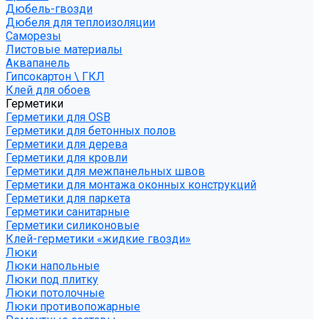
Дюбель-гвозди
Дюбеля для теплоизоляции
Саморезы
Листовые материалы
Аквапанель
Гипсокартон \ ГКЛ
Клей для обоев
Герметики
Герметики для OSB
Герметики для бетонных полов
Герметики для дерева
Герметики для кровли
Герметики для межпанельных швов
Герметики для монтажа оконных конструкций
Герметики для паркета
Герметики санитарные
Герметики силиконовые
Клей-герметики «жидкие гвозди»
Люки
Люки напольные
Люки под плитку
Люки потолочные
Люки противопожарные