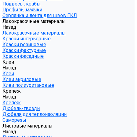
Подвесы, крабы
Профиль, маячки
Серпянка и лента для швов ГКЛ
Лакокрасочные материалы
Назад
Лакокрасочные материалы
Краски интерьерные
Краски резиновые
Краски фактурные
Краски фасадные
Клеи
Назад
Клеи
Клеи акриловые
Клеи полиуритановые
Крепеж
Назад
Крепеж
Дюбель-гвозди
Дюбеля для теплоизоляции
Саморезы
Листовые материалы
Назад