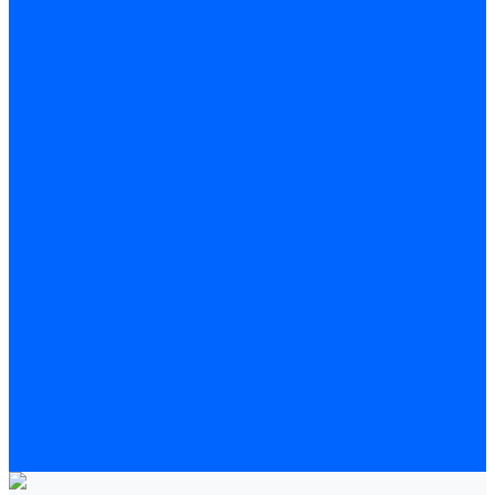
Полы
Шпатлевка
Штукатурки
Тепло-, звукоизоляция
Звукоизоляционные панели/плиты
Базальтовая изоляция
Ветроизоляционные и пароизоляционные плёнки
Минеральная вата
Экструдированный пенополистирол \ XPS
Укладка паркета
Грунтовка для паркетного клея
Клей для паркета
Клей для линолиума и кавролина
Акции
Услуги
Доставка
Доставка заказов (индивидуальный расчет)
Колеровка
Колеровка краски и декоративной штукатурки
О нас
Оплата и доставка
Контакты