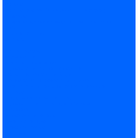
Доставка
Доставка заказов (индивидуальный расчет)
Колеровка
Колеровка краски и декоративной штукатурки
О нас
Оплата и доставка
Контакты
...
Каталог товаров
Гидроизоляция
Готовая к применению
Двухкомпонентная гидроизоляция
Жёсткая гидроизоляция \ Сухая
Проникающая гидроизоляция \ Сухая
Шнур, полотна и ленты гидроизоляционные
Грунтовка
Затирка межплиточных швов
Двухкомпаннентная затирка \ Эпоксидная
Очистители
Силиконования затирка
Цементная затирка
Латексная добавка
Инструмент