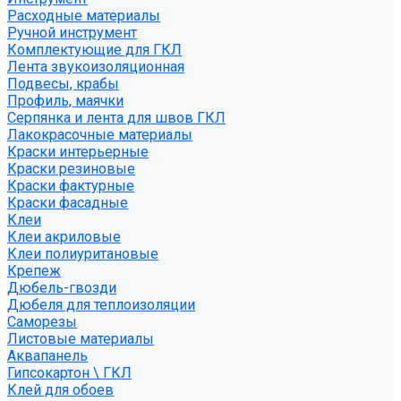
Расходные материалы
Ручной инструмент
Комплектующие для ГКЛ
Лента звукоизоляционная
Подвесы, крабы
Профиль, маячки
Серпянка и лента для швов ГКЛ
Лакокрасочные материалы
Краски интерьерные
Краски резиновые
Краски фактурные
Краски фасадные
Клеи
Клеи акриловые
Клеи полиуритановые
Крепеж
Дюбель-гвозди
Дюбеля для теплоизоляции
Саморезы
Листовые материалы
Аквапанель
Гипсокартон \ ГКЛ
Клей для обоев