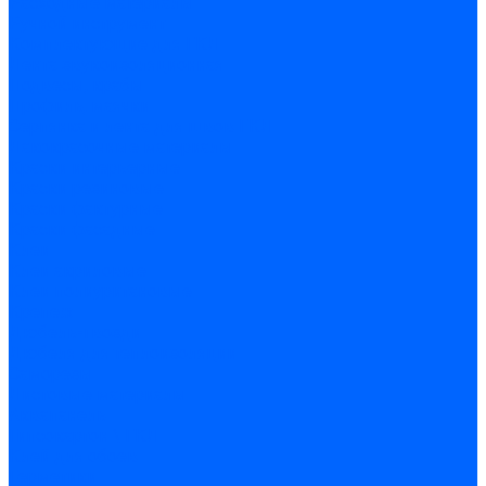
Расходные материалы
Ручной инструмент
Комплектующие для ГКЛ
Лента звукоизоляционная
Подвесы, крабы
Профиль, маячки
Серпянка и лента для швов ГКЛ
Лакокрасочные материалы
Краски интерьерные
Краски резиновые
Краски фактурные
Краски фасадные
Клеи
Клеи акриловые
Клеи полиуритановые
Крепеж
Дюбель-гвозди
Дюбеля для теплоизоляции
Саморезы
Листовые материалы
Аквапанель
Гипсокартон \ ГКЛ
Клей для обоев
Герметики