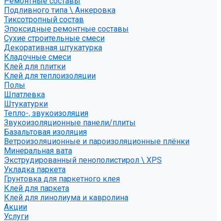
Ремонтные составы
Подливного типа \ Анкеровка
Тиксотропный состав
Эпоксидные ремонтные составы
Сухие строительные смеси
Декоративная штукатурка
Кладочные смеси
Клей для плитки
Клей для теплоизоляции
Полы
Шпатлевка
Штукатурки
Тепло-, звукоизоляция
Звукоизоляционные панели/плиты
Базальтовая изоляция
Ветроизоляционные и пароизоляционные плёнки
Минеральная вата
Экструдированный пенополистирол \ XPS
Укладка паркета
Грунтовка для паркетного клея
Клей для паркета
Клей для линолиума и кавролина
Акции
Услуги