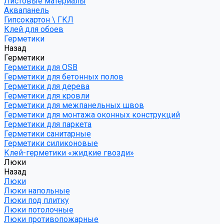
Листовые материалы
Аквапанель
Гипсокартон \ ГКЛ
Клей для обоев
Герметики
Назад
Герметики
Герметики для OSB
Герметики для бетонных полов
Герметики для дерева
Герметики для кровли
Герметики для межпанельных швов
Герметики для монтажа оконных конструкций
Герметики для паркета
Герметики санитарные
Герметики силиконовые
Клей-герметики «жидкие гвозди»
Люки
Назад
Люки
Люки напольные
Люки под плитку
Люки потолочные
Люки противопожарные