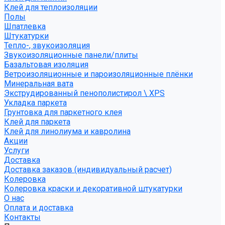
Клей для теплоизоляции
Полы
Шпатлевка
Штукатурки
Тепло-, звукоизоляция
Звукоизоляционные панели/плиты
Базальтовая изоляция
Ветроизоляционные и пароизоляционные плёнки
Минеральная вата
Экструдированный пенополистирол \ XPS
Укладка паркета
Грунтовка для паркетного клея
Клей для паркета
Клей для линолиума и кавролина
Акции
Услуги
Доставка
Доставка заказов (индивидуальный расчет)
Колеровка
Колеровка краски и декоративной штукатурки
О нас
Оплата и доставка
Контакты