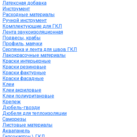
Латексная добавка
Инструмент
Расходные материалы
Ручной инструмент
Комплектующие для ГКЛ
Лента звукоизоляционная
Подвесы, крабы
Профиль, маячки
Серпянка и лента для швов ГКЛ
Лакокрасочные материалы
Краски интерьерные
Краски резиновые
Краски фактурные
Краски фасадные
Клеи
Клеи акриловые
Клеи полиуритановые
Крепеж
Дюбель-гвозди
Дюбеля для теплоизоляции
Саморезы
Листовые материалы
Аквапанель
Гипсокартон \ ГКЛ