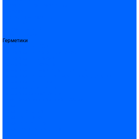
Дюбеля для теплоизоляции
Саморезы
Листовые материалы
Аквапанель
Гипсокартон \ ГКЛ
Клей для обоев
Герметики
Герметики для OSB
Герметики для бетонных полов
Герметики для дерева
Герметики для кровли
Герметики для межпанельных швов
Герметики для монтажа оконных конструкций
Герметики для паркета
Герметики санитарные
Герметики силиконовые
Клей-герметики «жидкие гвозди»
Люки
Люки напольные
Люки под плитку
Люки потолочные
Люки противопожарные
Ремонтные составы