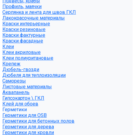
Подвесы, крабы
Профиль, маячки
Серпянка и лента для швов ГКЛ
Лакокрасочные материалы
Краски интерьерные
Краски резиновые
Краски фактурные
Краски фасадные
Клеи
Клеи акриловые
Клеи полиуритановые
Крепеж
Дюбель-гвозди
Дюбеля для теплоизоляции
Саморезы
Листовые материалы
Аквапанель
Гипсокартон \ ГКЛ
Клей для обоев
Герметики
Герметики для OSB
Герметики для бетонных полов
Герметики для дерева
Герметики для кровли