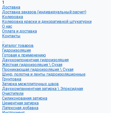
1
Доставка
Доставка заказов (индивидуальный расчет)
Колеровка
Колеровка краски и декоративной штукатурки
О нас
Оплата и доставка
Контакты
...
Каталог товаров
Гидроизоляция
Готовая к применению
Двухкомпонентная гидроизоляция
Жёсткая гидроизоляция \ Сухая
Проникающая гидроизоляция \ Сухая
Шнур, полотна и ленты гидроизоляционные
Грунтовка
Затирка межплиточных швов
Двухкомпаннентная затирка \ Эпоксидная
Очистители
Силиконования затирка
Цементная затирка
Латексная добавка
Инструмент