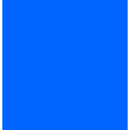
Герметики для OSB
Герметики для бетонных полов
Герметики для дерева
Герметики для кровли
Герметики для межпанельных швов
Герметики для монтажа оконных конструкций
Герметики для паркета
Герметики санитарные
Герметики силиконовые
Клей-герметики «жидкие гвозди»
Люки
Люки напольные
Люки под плитку
Люки потолочные
Люки противопожарные
Ремонтные составы
Подливного типа \ Анкеровка
Тиксотропный состав
Эпоксидные ремонтные составы
Сухие строительные смеси
Декоративная штукатурка
Кладочные смеси
Клей для плитки
Клей для теплоизоляции