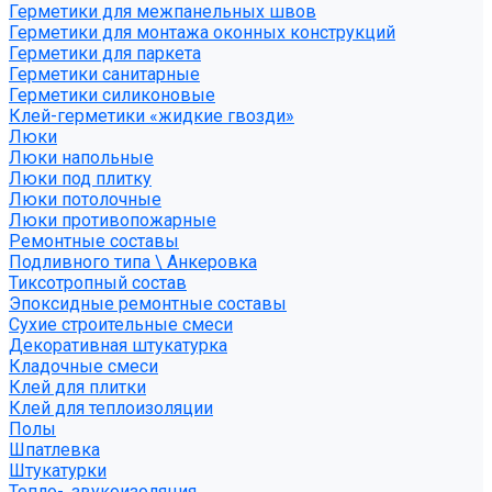
Герметики для межпанельных швов
Герметики для монтажа оконных конструкций
Герметики для паркета
Герметики санитарные
Герметики силиконовые
Клей-герметики «жидкие гвозди»
Люки
Люки напольные
Люки под плитку
Люки потолочные
Люки противопожарные
Ремонтные составы
Подливного типа \ Анкеровка
Тиксотропный состав
Эпоксидные ремонтные составы
Сухие строительные смеси
Декоративная штукатурка
Кладочные смеси
Клей для плитки
Клей для теплоизоляции
Полы
Шпатлевка
Штукатурки
Тепло-, звукоизоляция