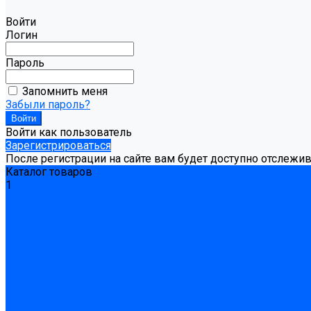
Войти
Логин
Пароль
Запомнить меня
Забыли пароль?
Войти как пользователь
Зарегистрироваться
После регистрации на сайте вам будет доступно отслежи
Каталог товаров
1
Гидроизоляция
Готовая к применению
Двухкомпонентная гидроизоляция
Жёсткая гидроизоляция \ Сухая
Проникающая гидроизоляция \ Сухая
Шнур, полотна и ленты гидроизоляционные
Грунтовка
Затирка межплиточных швов
Двухкомпаннентная затирка \ Эпоксидная