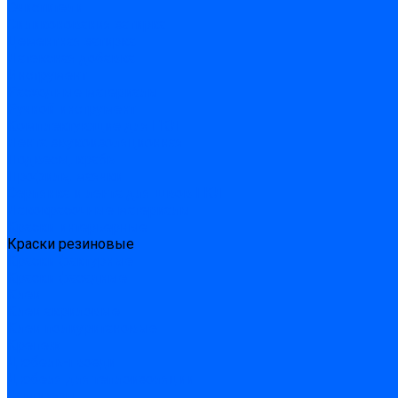
Очистители
Силиконования затирка
Цементная затирка
Латексная добавка
Инструмент
Расходные материалы
Ручной инструмент
Комплектующие для ГКЛ
Лента звукоизоляционная
Подвесы, крабы
Профиль, маячки
Серпянка и лента для швов ГКЛ
Лакокрасочные материалы
Краски интерьерные
Краски резиновые
Краски фактурные
Краски фасадные
Клеи
Клеи акриловые
Клеи полиуритановые
Крепеж
Дюбель-гвозди
Дюбеля для теплоизоляции
Саморезы