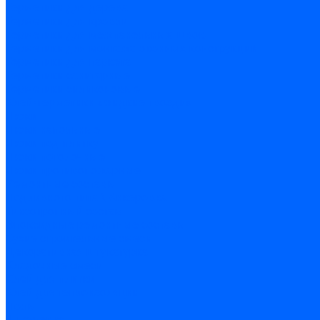
Герметики для дерева
Герметики для кровли
Герметики для межпанельных швов
Герметики для монтажа оконных конструкций
Герметики для паркета
Герметики санитарные
Герметики силиконовые
Клей-герметики «жидкие гвозди»
Люки
Люки напольные
Люки под плитку
Люки потолочные
Люки противопожарные
Ремонтные составы
Подливного типа \ Анкеровка
Тиксотропный состав
Эпоксидные ремонтные составы
Сухие строительные смеси
Декоративная штукатурка
Кладочные смеси
Клей для плитки
Клей для теплоизоляции
Полы
Шпатлевка