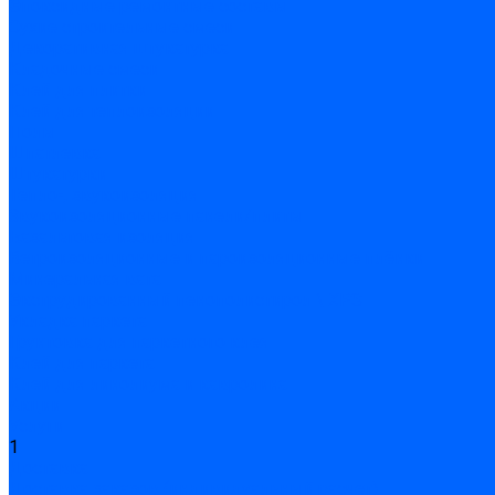
Эпоксидные ремонтные составы
Сухие строительные смеси
Декоративная штукатурка
Кладочные смеси
Клей для плитки
Клей для теплоизоляции
Полы
Шпатлевка
Штукатурки
Тепло-, звукоизоляция
Звукоизоляционные панели/плиты
Базальтовая изоляция
Ветроизоляционные и пароизоляционные плёнки
Минеральная вата
Экструдированный пенополистирол \ XPS
Укладка паркета
Грунтовка для паркетного клея
Клей для паркета
Клей для линолиума и кавролина
Акции
Услуги
1
Доставка
Доставка заказов (индивидуальный расчет)