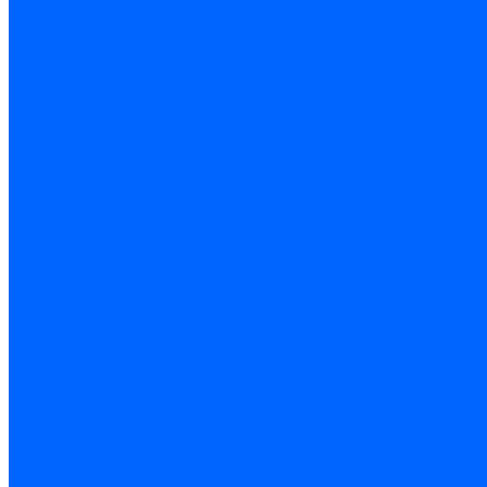
Комплектующие для ГКЛ
Лента звукоизоляционная
Подвесы, крабы
Профиль, маячки
Серпянка и лента для швов ГКЛ
Лакокрасочные материалы
Краски интерьерные
Краски резиновые
Краски фактурные
Краски фасадные
Клеи
Клеи акриловые
Клеи полиуритановые
Крепеж
Дюбель-гвозди
Дюбеля для теплоизоляции
Саморезы
Листовые материалы
Аквапанель
Гипсокартон \ ГКЛ
Клей для обоев
Герметики
Герметики для OSB
Герметики для бетонных полов