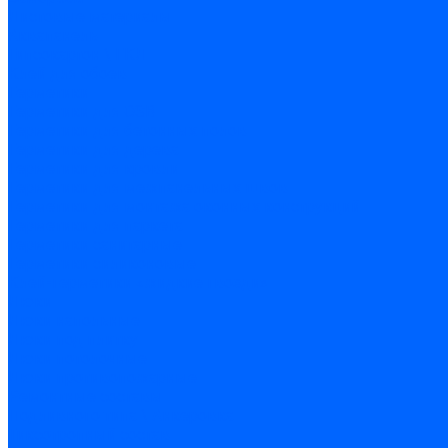
Листовые материалы
Аквапанель
Гипсокартон \ ГКЛ
Клей для обоев
Герметики
Герметики для OSB
Герметики для бетонных полов
Герметики для дерева
Герметики для кровли
Герметики для межпанельных швов
Герметики для монтажа оконных конструкций
Герметики для паркета
Герметики санитарные
Герметики силиконовые
Клей-герметики «жидкие гвозди»
Люки
Люки напольные
Люки под плитку
Люки потолочные
Люки противопожарные
Ремонтные составы
Подливного типа \ Анкеровка
Тиксотропный состав