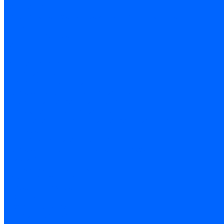
Колеровка
Колеровка краски и декоративной штукатурки
О нас
Оплата и доставка
Контакты
...
Каталог товаров
Гидроизоляция
Готовая к применению
Двухкомпонентная гидроизоляция
Жёсткая гидроизоляция \ Сухая
Проникающая гидроизоляция \ Сухая
Шнур, полотна и ленты гидроизоляционные
Грунтовка
Затирка межплиточных швов
Двухкомпаннентная затирка \ Эпоксидная
Очистители
Силиконования затирка
Цементная затирка
Латексная добавка
Инструмент
Расходные материалы
Ручной инструмент