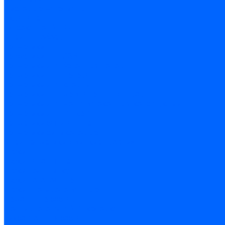
Листовые материалы
Аквапанель
Гипсокартон \ ГКЛ
Клей для обоев
Герметики
Герметики для OSB
Герметики для бетонных полов
Герметики для дерева
Герметики для кровли
Герметики для межпанельных швов
Герметики для монтажа оконных конструкций
Герметики для паркета
Герметики санитарные
Герметики силиконовые
Клей-герметики «жидкие гвозди»
Люки
Люки напольные
Люки под плитку
Люки потолочные
Люки противопожарные
Ремонтные составы
Подливного типа \ Анкеровка
Тиксотропный состав