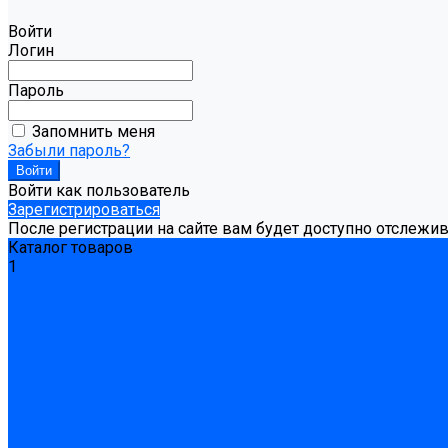
Войти
Логин
Пароль
Запомнить меня
Забыли пароль?
Войти как пользователь
Зарегистрироваться
После регистрации на сайте вам будет доступно отслежи
Каталог товаров
1
Гидроизоляция
Готовая к применению
Двухкомпонентная гидроизоляция
Жёсткая гидроизоляция \ Сухая
Проникающая гидроизоляция \ Сухая
Шнур, полотна и ленты гидроизоляционные
Грунтовка
Затирка межплиточных швов
Двухкомпаннентная затирка \ Эпоксидная