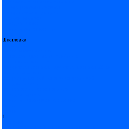
Эпоксидные ремонтные составы
Сухие строительные смеси
Декоративная штукатурка
Кладочные смеси
Клей для плитки
Клей для теплоизоляции
Полы
Шпатлевка
Штукатурки
Тепло-, звукоизоляция
Звукоизоляционные панели/плиты
Базальтовая изоляция
Ветроизоляционные и пароизоляционные плёнки
Минеральная вата
Экструдированный пенополистирол \ XPS
Укладка паркета
Грунтовка для паркетного клея
Клей для паркета
Клей для линолиума и кавролина
Акции
Услуги
1
Доставка
Доставка заказов (индивидуальный расчет)