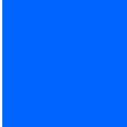
Герметики для дерева
Герметики для кровли
Герметики для межпанельных швов
Герметики для монтажа оконных конструкций
Герметики для паркета
Герметики санитарные
Герметики силиконовые
Клей-герметики «жидкие гвозди»
Люки
Люки напольные
Люки под плитку
Люки потолочные
Люки противопожарные
Ремонтные составы
Подливного типа \ Анкеровка
Тиксотропный состав
Эпоксидные ремонтные составы
Сухие строительные смеси
Декоративная штукатурка
Кладочные смеси
Клей для плитки
Клей для теплоизоляции
Полы
Шпатлевка