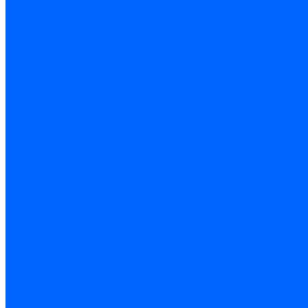
Колеровка
Колеровка краски и декоративной штукатурки
О нас
Оплата и доставка
Контакты
...
Каталог товаров
Гидроизоляция
Готовая к применению
Двухкомпонентная гидроизоляция
Жёсткая гидроизоляция \ Сухая
Проникающая гидроизоляция \ Сухая
Шнур, полотна и ленты гидроизоляционные
Грунтовка
Затирка межплиточных швов
Двухкомпаннентная затирка \ Эпоксидная
Очистители
Силиконования затирка
Цементная затирка
Латексная добавка
Инструмент
Расходные материалы
Ручной инструмент