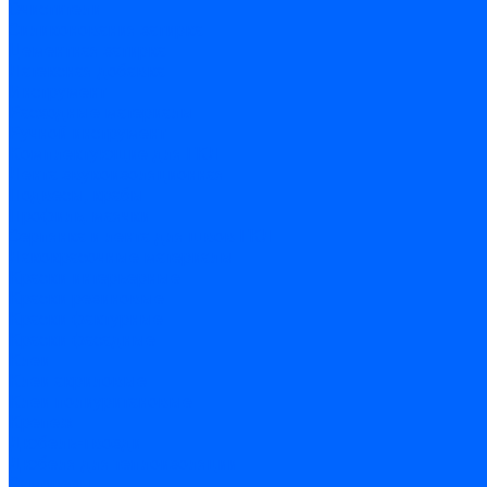
Очистители
Силиконования затирка
Цементная затирка
Латексная добавка
Инструмент
Расходные материалы
Ручной инструмент
Комплектующие для ГКЛ
Лента звукоизоляционная
Подвесы, крабы
Профиль, маячки
Серпянка и лента для швов ГКЛ
Лакокрасочные материалы
Краски интерьерные
Краски резиновые
Краски фактурные
Краски фасадные
Клеи
Клеи акриловые
Клеи полиуритановые
Крепеж
Дюбель-гвозди
Дюбеля для теплоизоляции
Саморезы