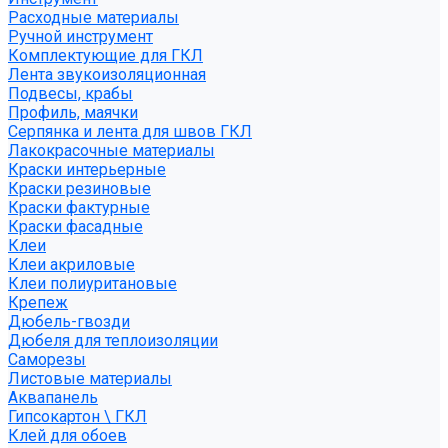
Расходные материалы
Ручной инструмент
Комплектующие для ГКЛ
Лента звукоизоляционная
Подвесы, крабы
Профиль, маячки
Серпянка и лента для швов ГКЛ
Лакокрасочные материалы
Краски интерьерные
Краски резиновые
Краски фактурные
Краски фасадные
Клеи
Клеи акриловые
Клеи полиуритановые
Крепеж
Дюбель-гвозди
Дюбеля для теплоизоляции
Саморезы
Листовые материалы
Аквапанель
Гипсокартон \ ГКЛ
Клей для обоев