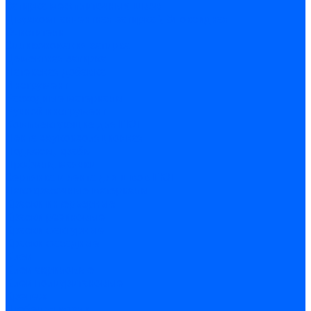
Затирка межплиточных швов
Двухкомпаннентная затирка \ Эпоксидная
Очистители
Силиконования затирка
Цементная затирка
Латексная добавка
Инструмент
Расходные материалы
Ручной инструмент
Комплектующие для ГКЛ
Лента звукоизоляционная
Подвесы, крабы
Профиль, маячки
Серпянка и лента для швов ГКЛ
Лакокрасочные материалы
Краски интерьерные
Краски резиновые
Краски фактурные
Краски фасадные
Клеи
Клеи акриловые
Клеи полиуритановые
Крепеж
Дюбель-гвозди