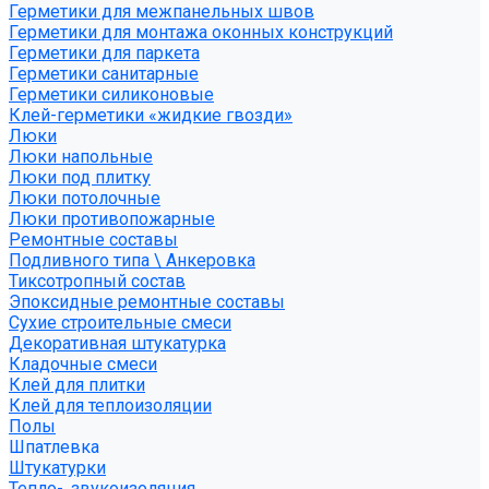
Герметики для межпанельных швов
Герметики для монтажа оконных конструкций
Герметики для паркета
Герметики санитарные
Герметики силиконовые
Клей-герметики «жидкие гвозди»
Люки
Люки напольные
Люки под плитку
Люки потолочные
Люки противопожарные
Ремонтные составы
Подливного типа \ Анкеровка
Тиксотропный состав
Эпоксидные ремонтные составы
Сухие строительные смеси
Декоративная штукатурка
Кладочные смеси
Клей для плитки
Клей для теплоизоляции
Полы
Шпатлевка
Штукатурки
Тепло-, звукоизоляция