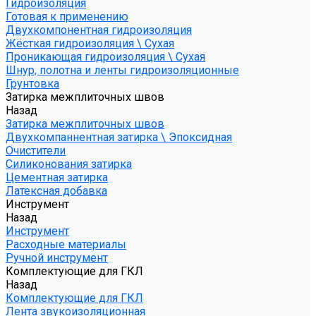
Гидроизоляция
Готовая к применению
Двухкомпонентная гидроизоляция
Жёсткая гидроизоляция \ Сухая
Проникающая гидроизоляция \ Сухая
Шнур, полотна и ленты гидроизоляционные
Грунтовка
Затирка межплиточных швов
Назад
Затирка межплиточных швов
Двухкомпаннентная затирка \ Эпоксидная
Очистители
Силиконования затирка
Цементная затирка
Латексная добавка
Инструмент
Назад
Инструмент
Расходные материалы
Ручной инструмент
Комплектующие для ГКЛ
Назад
Комплектующие для ГКЛ
Лента звукоизоляционная