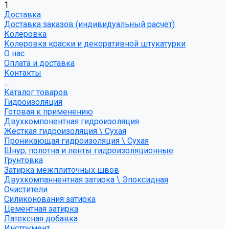
1
Доставка
Доставка заказов (индивидуальный расчет)
Колеровка
Колеровка краски и декоративной штукатурки
О нас
Оплата и доставка
Контакты
...
Каталог товаров
Гидроизоляция
Готовая к применению
Двухкомпонентная гидроизоляция
Жёсткая гидроизоляция \ Сухая
Проникающая гидроизоляция \ Сухая
Шнур, полотна и ленты гидроизоляционные
Грунтовка
Затирка межплиточных швов
Двухкомпаннентная затирка \ Эпоксидная
Очистители
Силиконования затирка
Цементная затирка
Латексная добавка
Инструмент