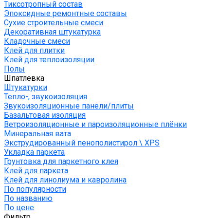
Тиксотропный состав
Эпоксидные ремонтные составы
Сухие строительные смеси
Декоративная штукатурка
Кладочные смеси
Клей для плитки
Клей для теплоизоляции
Полы
Шпатлевка
Штукатурки
Тепло-, звукоизоляция
Звукоизоляционные панели/плиты
Базальтовая изоляция
Ветроизоляционные и пароизоляционные плёнки
Минеральная вата
Экструдированный пенополистирол \ XPS
Укладка паркета
Грунтовка для паркетного клея
Клей для паркета
Клей для линолиума и кавролина
По популярности
По названию
По цене
Фильтр