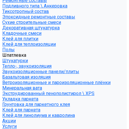
Ремонтные составы
Подливного типа \ Анкеровка
Тиксотропный состав
Эпоксидные ремонтные составы
Сухие строительные смеси
Декоративная штукатурка
Кладочные смеси
Клей для плитки
Клей для теплоизоляции
Полы
Шпатлевка
Штукатурки
Тепло-, звукоизоляция
Звукоизоляционные панели/плиты
Базальтовая изоляция
Ветроизоляционные и пароизоляционные плёнки
Минеральная вата
Экструдированный пенополистирол \ XPS
Укладка паркета
Грунтовка для паркетного клея
Клей для паркета
Клей для линолиума и кавролина
Акции
Услуги