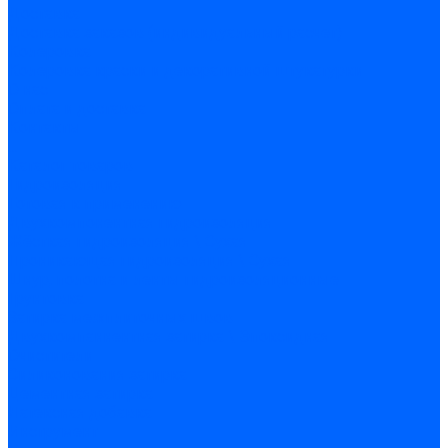
Доставка
Доставка заказов (индивидуальный расчет)
Колеровка
Колеровка краски и декоративной штукатурки
О нас
Оплата и доставка
Контакты
...
Каталог товаров
Гидроизоляция
Готовая к применению
Двухкомпонентная гидроизоляция
Жёсткая гидроизоляция \ Сухая
Проникающая гидроизоляция \ Сухая
Шнур, полотна и ленты гидроизоляционные
Грунтовка
Затирка межплиточных швов
Двухкомпаннентная затирка \ Эпоксидная
Очистители
Силиконования затирка
Цементная затирка
Латексная добавка
Инструмент