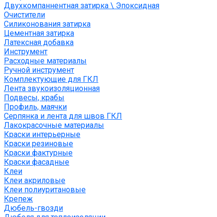
Двухкомпаннентная затирка \ Эпоксидная
Очистители
Силиконования затирка
Цементная затирка
Латексная добавка
Инструмент
Расходные материалы
Ручной инструмент
Комплектующие для ГКЛ
Лента звукоизоляционная
Подвесы, крабы
Профиль, маячки
Серпянка и лента для швов ГКЛ
Лакокрасочные материалы
Краски интерьерные
Краски резиновые
Краски фактурные
Краски фасадные
Клеи
Клеи акриловые
Клеи полиуритановые
Крепеж
Дюбель-гвозди