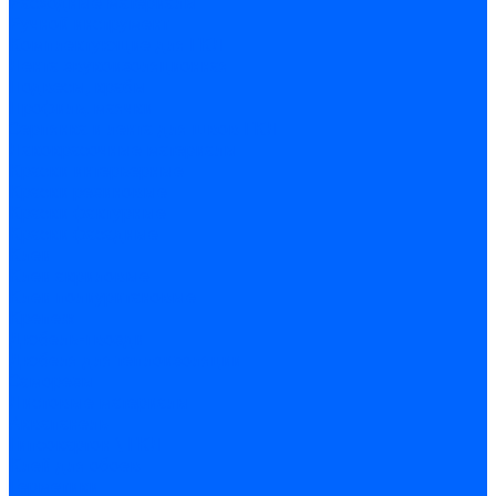
Расходные материалы
Ручной инструмент
Комплектующие для ГКЛ
Лента звукоизоляционная
Подвесы, крабы
Профиль, маячки
Серпянка и лента для швов ГКЛ
Лакокрасочные материалы
Краски интерьерные
Краски резиновые
Краски фактурные
Краски фасадные
Клеи
Клеи акриловые
Клеи полиуритановые
Крепеж
Дюбель-гвозди
Дюбеля для теплоизоляции
Саморезы
Листовые материалы
Аквапанель
Гипсокартон \ ГКЛ
Клей для обоев
Герметики