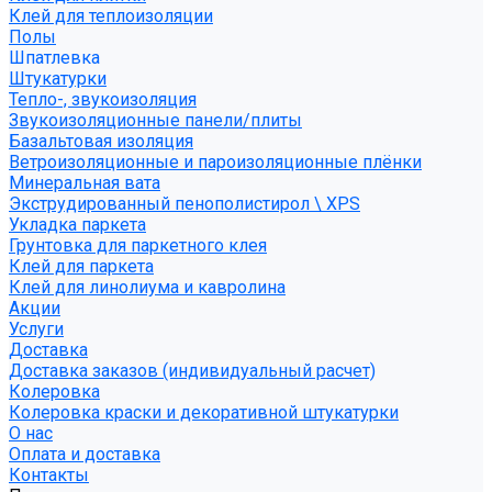
Клей для теплоизоляции
Полы
Шпатлевка
Штукатурки
Тепло-, звукоизоляция
Звукоизоляционные панели/плиты
Базальтовая изоляция
Ветроизоляционные и пароизоляционные плёнки
Минеральная вата
Экструдированный пенополистирол \ XPS
Укладка паркета
Грунтовка для паркетного клея
Клей для паркета
Клей для линолиума и кавролина
Акции
Услуги
Доставка
Доставка заказов (индивидуальный расчет)
Колеровка
Колеровка краски и декоративной штукатурки
О нас
Оплата и доставка
Контакты