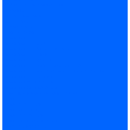
Дюбеля для теплоизоляции
Саморезы
Листовые материалы
Аквапанель
Гипсокартон \ ГКЛ
Клей для обоев
Герметики
Герметики для OSB
Герметики для бетонных полов
Герметики для дерева
Герметики для кровли
Герметики для межпанельных швов
Герметики для монтажа оконных конструкций
Герметики для паркета
Герметики санитарные
Герметики силиконовые
Клей-герметики «жидкие гвозди»
Люки
Люки напольные
Люки под плитку
Люки потолочные
Люки противопожарные
Ремонтные составы