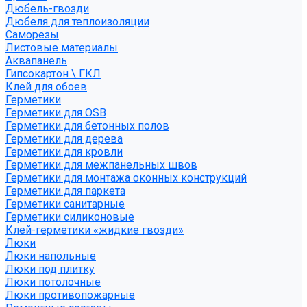
Дюбель-гвозди
Дюбеля для теплоизоляции
Саморезы
Листовые материалы
Аквапанель
Гипсокартон \ ГКЛ
Клей для обоев
Герметики
Герметики для OSB
Герметики для бетонных полов
Герметики для дерева
Герметики для кровли
Герметики для межпанельных швов
Герметики для монтажа оконных конструкций
Герметики для паркета
Герметики санитарные
Герметики силиконовые
Клей-герметики «жидкие гвозди»
Люки
Люки напольные
Люки под плитку
Люки потолочные
Люки противопожарные