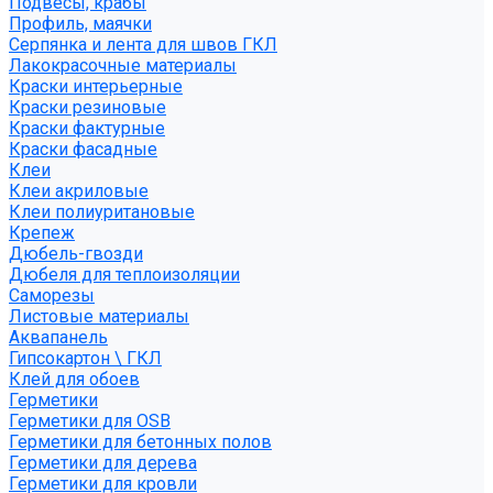
Подвесы, крабы
Профиль, маячки
Серпянка и лента для швов ГКЛ
Лакокрасочные материалы
Краски интерьерные
Краски резиновые
Краски фактурные
Краски фасадные
Клеи
Клеи акриловые
Клеи полиуритановые
Крепеж
Дюбель-гвозди
Дюбеля для теплоизоляции
Саморезы
Листовые материалы
Аквапанель
Гипсокартон \ ГКЛ
Клей для обоев
Герметики
Герметики для OSB
Герметики для бетонных полов
Герметики для дерева
Герметики для кровли