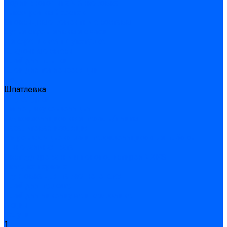
Подливного типа \ Анкеровка
Тиксотропный состав
Эпоксидные ремонтные составы
Сухие строительные смеси
Декоративная штукатурка
Кладочные смеси
Клей для плитки
Клей для теплоизоляции
Полы
Шпатлевка
Штукатурки
Тепло-, звукоизоляция
Звукоизоляционные панели/плиты
Базальтовая изоляция
Ветроизоляционные и пароизоляционные плёнки
Минеральная вата
Экструдированный пенополистирол \ XPS
Укладка паркета
Грунтовка для паркетного клея
Клей для паркета
Клей для линолиума и кавролина
Акции
Услуги
1