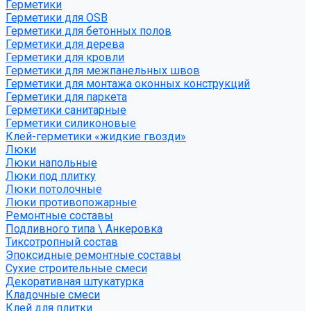
Герметики
Герметики для OSB
Герметики для бетонных полов
Герметики для дерева
Герметики для кровли
Герметики для межпанельных швов
Герметики для монтажа оконных конструкций
Герметики для паркета
Герметики санитарные
Герметики силиконовые
Клей-герметики «жидкие гвозди»
Люки
Люки напольные
Люки под плитку
Люки потолочные
Люки противопожарные
Ремонтные составы
Подливного типа \ Анкеровка
Тиксотропный состав
Эпоксидные ремонтные составы
Сухие строительные смеси
Декоративная штукатурка
Кладочные смеси
Клей для плитки