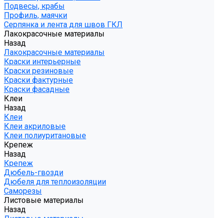
Подвесы, крабы
Профиль, маячки
Серпянка и лента для швов ГКЛ
Лакокрасочные материалы
Назад
Лакокрасочные материалы
Краски интерьерные
Краски резиновые
Краски фактурные
Краски фасадные
Клеи
Назад
Клеи
Клеи акриловые
Клеи полиуритановые
Крепеж
Назад
Крепеж
Дюбель-гвозди
Дюбеля для теплоизоляции
Саморезы
Листовые материалы
Назад