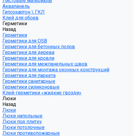
Листовые материалы
Аквапанель
Гипсокартон \ ГКЛ
Клей для обоев
Герметики
Назад
Герметики
Герметики для OSB
Герметики для бетонных полов
Герметики для дерева
Герметики для кровли
Герметики для межпанельных швов
Герметики для монтажа оконных конструкций
Герметики для паркета
Герметики санитарные
Герметики силиконовые
Клей-герметики «жидкие гвозди»
Люки
Назад
Люки
Люки напольные
Люки под плитку
Люки потолочные
Люки противопожарные