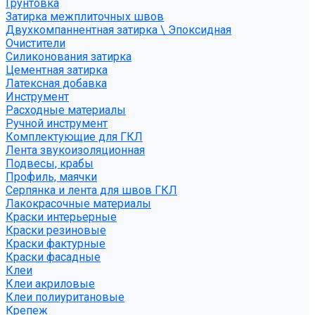
Грунтовка
Затирка межплиточных швов
Двухкомпаннентная затирка \ Эпоксидная
Очистители
Силиконования затирка
Цементная затирка
Латексная добавка
Инструмент
Расходные материалы
Ручной инструмент
Комплектующие для ГКЛ
Лента звукоизоляционная
Подвесы, крабы
Профиль, маячки
Серпянка и лента для швов ГКЛ
Лакокрасочные материалы
Краски интерьерные
Краски резиновые
Краски фактурные
Краски фасадные
Клеи
Клеи акриловые
Клеи полиуритановые
Крепеж