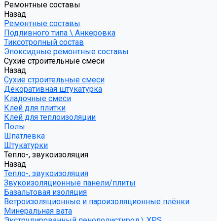
Ремонтные составы
Назад
Ремонтные составы
Подливного типа \ Анкеровка
Тиксотропный состав
Эпоксидные ремонтные составы
Сухие строительные смеси
Назад
Сухие строительные смеси
Декоративная штукатурка
Кладочные смеси
Клей для плитки
Клей для теплоизоляции
Полы
Шпатлевка
Штукатурки
Тепло-, звукоизоляция
Назад
Тепло-, звукоизоляция
Звукоизоляционные панели/плиты
Базальтовая изоляция
Ветроизоляционные и пароизоляционные плёнки
Минеральная вата
Экструдированный пенополистирол \ XPS