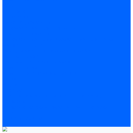
Полы
Шпатлевка
Штукатурки
Тепло-, звукоизоляция
Звукоизоляционные панели/плиты
Базальтовая изоляция
Ветроизоляционные и пароизоляционные плёнки
Минеральная вата
Экструдированный пенополистирол \ XPS
Укладка паркета
Грунтовка для паркетного клея
Клей для паркета
Клей для линолиума и кавролина
Акции
Услуги
Доставка
Доставка заказов (индивидуальный расчет)
Колеровка
Колеровка краски и декоративной штукатурки
О нас
Оплата и доставка
Контакты