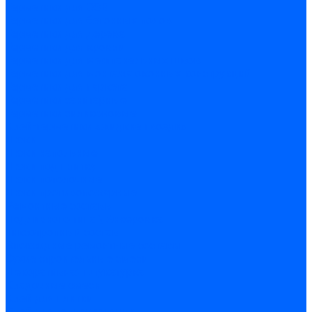
Герметики для OSB
Герметики для бетонных полов
Герметики для дерева
Герметики для кровли
Герметики для межпанельных швов
Герметики для монтажа оконных конструкций
Герметики для паркета
Герметики санитарные
Герметики силиконовые
Клей-герметики «жидкие гвозди»
Люки
Люки напольные
Люки под плитку
Люки потолочные
Люки противопожарные
Ремонтные составы
Подливного типа \ Анкеровка
Тиксотропный состав
Эпоксидные ремонтные составы
Сухие строительные смеси
Декоративная штукатурка
Кладочные смеси
Клей для плитки
Клей для теплоизоляции