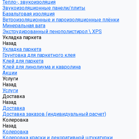
Тепло-, звукоизоляция
Звукоизоляционные панели/плиты
Базальтовая изоляция
Ветроизоляционные и пароизоляционные плёнки
Минеральная вата
Экструдированный пенополистирол \ XPS
Укладка паркета
Назад
Укладка паркета
Грунтовка для паркетного клея
Клей для паркета
Клей для линолиума и кавролина
Акции
Услуги
Назад
Услуги
Доставка
Назад
Доставка
Доставка заказов (индивидуальный расчет)
Колеровка
Назад
Колеровка
Колеровка краски и декоративной штукатурки