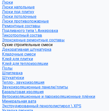
Люки
Люки напольные
Люки под плитку
Люки потолочные
Люки противопожарные
Ремонтные составы
Подливного типа \ Анкеровка
Тиксотропный состав
Эпоксидные ремонтные составы
Сухие строительные смеси
Декоративная штукатурка
Кладочные смеси
Клей для плитки
Клей для теплоизоляции
Полы
Шпатлевка
Штукатурки
Тепло-, звукоизоляция
Звукоизоляционные панели/плиты
Базальтовая изоляция
Ветроизоляционные и пароизоляционные плёнки
Минеральная вата
Экструдированный пенополистирол \ XPS
Укладка паркета