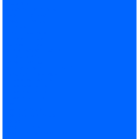
Очистители
Силиконования затирка
Цементная затирка
Латексная добавка
Инструмент
Расходные материалы
Ручной инструмент
Комплектующие для ГКЛ
Лента звукоизоляционная
Подвесы, крабы
Профиль, маячки
Серпянка и лента для швов ГКЛ
Лакокрасочные материалы
Краски интерьерные
Краски резиновые
Краски фактурные
Краски фасадные
Клеи
Клеи акриловые
Клеи полиуритановые
Крепеж
Дюбель-гвозди
Дюбеля для теплоизоляции
Саморезы