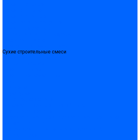
Люки напольные
Люки под плитку
Люки потолочные
Люки противопожарные
Ремонтные составы
Подливного типа \ Анкеровка
Тиксотропный состав
Эпоксидные ремонтные составы
Сухие строительные смеси
Декоративная штукатурка
Кладочные смеси
Клей для плитки
Клей для теплоизоляции
Полы
Шпатлевка
Штукатурки
Тепло-, звукоизоляция
Звукоизоляционные панели/плиты
Базальтовая изоляция
Ветроизоляционные и пароизоляционные плёнки
Минеральная вата
Экструдированный пенополистирол \ XPS
Укладка паркета