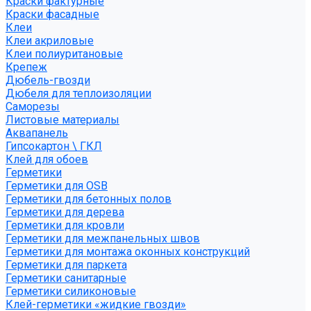
Краски фактурные
Краски фасадные
Клеи
Клеи акриловые
Клеи полиуритановые
Крепеж
Дюбель-гвозди
Дюбеля для теплоизоляции
Саморезы
Листовые материалы
Аквапанель
Гипсокартон \ ГКЛ
Клей для обоев
Герметики
Герметики для OSB
Герметики для бетонных полов
Герметики для дерева
Герметики для кровли
Герметики для межпанельных швов
Герметики для монтажа оконных конструкций
Герметики для паркета
Герметики санитарные
Герметики силиконовые
Клей-герметики «жидкие гвозди»