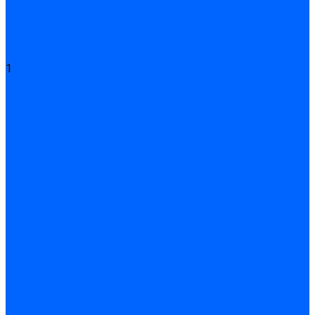
Грунтовка для паркетного клея
Клей для паркета
Клей для линолиума и кавролина
Акции
Услуги
1
Доставка
Доставка заказов (индивидуальный расчет)
Колеровка
Колеровка краски и декоративной штукатурки
О нас
Оплата и доставка
Контакты
...
Каталог товаров
Гидроизоляция
Готовая к применению
Двухкомпонентная гидроизоляция
Жёсткая гидроизоляция \ Сухая
Проникающая гидроизоляция \ Сухая
Шнур, полотна и ленты гидроизоляционные
Грунтовка
Затирка межплиточных швов
Двухкомпаннентная затирка \ Эпоксидная