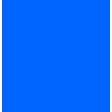
Эпоксидные ремонтные составы
Сухие строительные смеси
Декоративная штукатурка
Кладочные смеси
Клей для плитки
Клей для теплоизоляции
Полы
Шпатлевка
Штукатурки
Тепло-, звукоизоляция
Звукоизоляционные панели/плиты
Базальтовая изоляция
Ветроизоляционные и пароизоляционные плёнки
Минеральная вата
Экструдированный пенополистирол \ XPS
Укладка паркета
Грунтовка для паркетного клея
Клей для паркета
Клей для линолиума и кавролина
Акции
Услуги
Доставка
Доставка заказов (индивидуальный расчет)
Колеровка