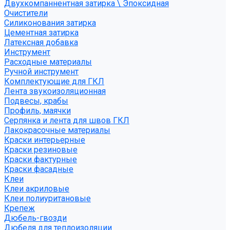
Двухкомпаннентная затирка \ Эпоксидная
Очистители
Силиконования затирка
Цементная затирка
Латексная добавка
Инструмент
Расходные материалы
Ручной инструмент
Комплектующие для ГКЛ
Лента звукоизоляционная
Подвесы, крабы
Профиль, маячки
Серпянка и лента для швов ГКЛ
Лакокрасочные материалы
Краски интерьерные
Краски резиновые
Краски фактурные
Краски фасадные
Клеи
Клеи акриловые
Клеи полиуритановые
Крепеж
Дюбель-гвозди
Дюбеля для теплоизоляции