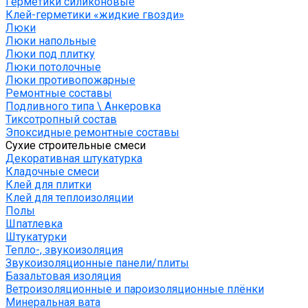
Герметики силиконовые
Клей-герметики «жидкие гвозди»
Люки
Люки напольные
Люки под плитку
Люки потолочные
Люки противопожарные
Ремонтные составы
Подливного типа \ Анкеровка
Тиксотропный состав
Эпоксидные ремонтные составы
Сухие строительные смеси
Декоративная штукатурка
Кладочные смеси
Клей для плитки
Клей для теплоизоляции
Полы
Шпатлевка
Штукатурки
Тепло-, звукоизоляция
Звукоизоляционные панели/плиты
Базальтовая изоляция
Ветроизоляционные и пароизоляционные плёнки
Минеральная вата