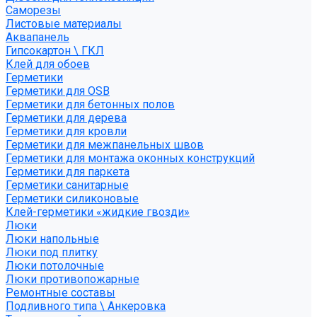
Саморезы
Листовые материалы
Аквапанель
Гипсокартон \ ГКЛ
Клей для обоев
Герметики
Герметики для OSB
Герметики для бетонных полов
Герметики для дерева
Герметики для кровли
Герметики для межпанельных швов
Герметики для монтажа оконных конструкций
Герметики для паркета
Герметики санитарные
Герметики силиконовые
Клей-герметики «жидкие гвозди»
Люки
Люки напольные
Люки под плитку
Люки потолочные
Люки противопожарные
Ремонтные составы
Подливного типа \ Анкеровка