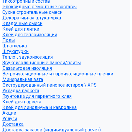
Тиксотропный состав
Эпоксидные ремонтные составы
Сухие строительные смеси
Декоративная штукатурка
Кладочные смеси
Клей для плитки
Клей для теплоизоляции
Полы
Шпатлевка
Штукатурки
Тепло-, звукоизоляция
Звукоизоляционные панели/плиты
Базальтовая изоляция
Ветроизоляционные и пароизоляционные плёнки
Минеральная вата
Экструдированный пенополистирол \ XPS
Укладка паркета
Грунтовка для паркетного клея
Клей для паркета
Клей для линолиума и кавролина
Акции
Услуги
Доставка
Доставка заказов (индивидуальный расчет)