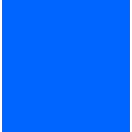
Листовые материалы
Аквапанель
Гипсокартон \ ГКЛ
Клей для обоев
Герметики
Герметики для OSB
Герметики для бетонных полов
Герметики для дерева
Герметики для кровли
Герметики для межпанельных швов
Герметики для монтажа оконных конструкций
Герметики для паркета
Герметики санитарные
Герметики силиконовые
Клей-герметики «жидкие гвозди»
Люки
Люки напольные
Люки под плитку
Люки потолочные
Люки противопожарные
Ремонтные составы
Подливного типа \ Анкеровка
Тиксотропный состав