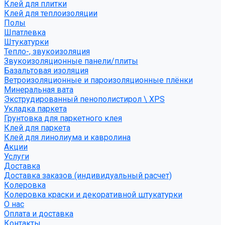
Клей для плитки
Клей для теплоизоляции
Полы
Шпатлевка
Штукатурки
Тепло-, звукоизоляция
Звукоизоляционные панели/плиты
Базальтовая изоляция
Ветроизоляционные и пароизоляционные плёнки
Минеральная вата
Экструдированный пенополистирол \ XPS
Укладка паркета
Грунтовка для паркетного клея
Клей для паркета
Клей для линолиума и кавролина
Акции
Услуги
Доставка
Доставка заказов (индивидуальный расчет)
Колеровка
Колеровка краски и декоративной штукатурки
О нас
Оплата и доставка
Контакты