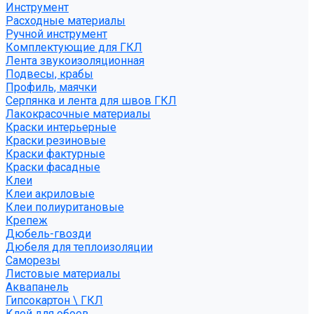
Инструмент
Расходные материалы
Ручной инструмент
Комплектующие для ГКЛ
Лента звукоизоляционная
Подвесы, крабы
Профиль, маячки
Серпянка и лента для швов ГКЛ
Лакокрасочные материалы
Краски интерьерные
Краски резиновые
Краски фактурные
Краски фасадные
Клеи
Клеи акриловые
Клеи полиуритановые
Крепеж
Дюбель-гвозди
Дюбеля для теплоизоляции
Саморезы
Листовые материалы
Аквапанель
Гипсокартон \ ГКЛ
Клей для обоев