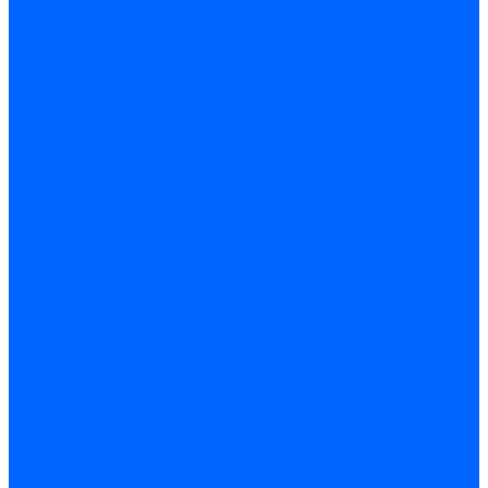
Краски фасадные
Клеи
Клеи акриловые
Клеи полиуритановые
Крепеж
Дюбель-гвозди
Дюбеля для теплоизоляции
Саморезы
Листовые материалы
Аквапанель
Гипсокартон \ ГКЛ
Клей для обоев
Герметики
Герметики для OSB
Герметики для бетонных полов
Герметики для дерева
Герметики для кровли
Герметики для межпанельных швов
Герметики для монтажа оконных конструкций
Герметики для паркета
Герметики санитарные
Герметики силиконовые
Клей-герметики «жидкие гвозди»
Люки