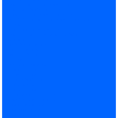
Двухкомпонентная гидроизоляция
Жёсткая гидроизоляция \ Сухая
Проникающая гидроизоляция \ Сухая
Шнур, полотна и ленты гидроизоляционные
Грунтовка
Затирка межплиточных швов
Двухкомпаннентная затирка \ Эпоксидная
Очистители
Силиконования затирка
Цементная затирка
Латексная добавка
Инструмент
Расходные материалы
Ручной инструмент
Комплектующие для ГКЛ
Лента звукоизоляционная
Подвесы, крабы
Профиль, маячки
Серпянка и лента для швов ГКЛ
Лакокрасочные материалы
Краски интерьерные
Краски резиновые
Краски фактурные