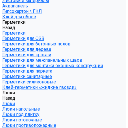
Листовые материалы
Аквапанель
Гипсокартон \ ГКЛ
Клей для обоев
Герметики
Назад
Герметики
Герметики для OSB
Герметики для бетонных полов
Герметики для дерева
Герметики для кровли
Герметики для межпанельных швов
Герметики для монтажа оконных конструкций
Герметики для паркета
Герметики санитарные
Герметики силиконовые
Клей-герметики «жидкие гвозди»
Люки
Назад
Люки
Люки напольные
Люки под плитку
Люки потолочные
Люки противопожарные