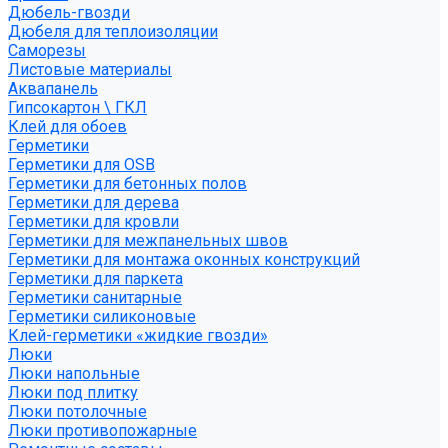
Дюбель-гвозди
Дюбеля для теплоизоляции
Саморезы
Листовые материалы
Аквапанель
Гипсокартон \ ГКЛ
Клей для обоев
Герметики
Герметики для OSB
Герметики для бетонных полов
Герметики для дерева
Герметики для кровли
Герметики для межпанельных швов
Герметики для монтажа оконных конструкций
Герметики для паркета
Герметики санитарные
Герметики силиконовые
Клей-герметики «жидкие гвозди»
Люки
Люки напольные
Люки под плитку
Люки потолочные
Люки противопожарные