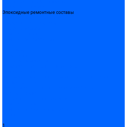
Подливного типа \ Анкеровка
Тиксотропный состав
Эпоксидные ремонтные составы
Сухие строительные смеси
Декоративная штукатурка
Кладочные смеси
Клей для плитки
Клей для теплоизоляции
Полы
Шпатлевка
Штукатурки
Тепло-, звукоизоляция
Звукоизоляционные панели/плиты
Базальтовая изоляция
Ветроизоляционные и пароизоляционные плёнки
Минеральная вата
Экструдированный пенополистирол \ XPS
Укладка паркета
Грунтовка для паркетного клея
Клей для паркета
Клей для линолиума и кавролина
Акции
Услуги
1