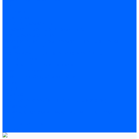
Полы
Шпатлевка
Штукатурки
Тепло-, звукоизоляция
Звукоизоляционные панели/плиты
Базальтовая изоляция
Ветроизоляционные и пароизоляционные плёнки
Минеральная вата
Экструдированный пенополистирол \ XPS
Укладка паркета
Грунтовка для паркетного клея
Клей для паркета
Клей для линолиума и кавролина
Акции
Услуги
Доставка
Доставка заказов (индивидуальный расчет)
Колеровка
Колеровка краски и декоративной штукатурки
О нас
Оплата и доставка
Контакты