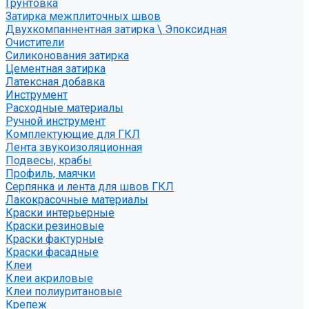
Грунтовка
Затирка межплиточных швов
Двухкомпаннентная затирка \ Эпоксидная
Очистители
Силиконования затирка
Цементная затирка
Латексная добавка
Инструмент
Расходные материалы
Ручной инструмент
Комплектующие для ГКЛ
Лента звукоизоляционная
Подвесы, крабы
Профиль, маячки
Серпянка и лента для швов ГКЛ
Лакокрасочные материалы
Краски интерьерные
Краски резиновые
Краски фактурные
Краски фасадные
Клеи
Клеи акриловые
Клеи полиуритановые
Крепеж