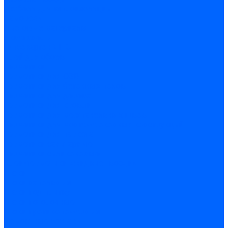
Дюбеля для теплоизоляции
Саморезы
Листовые материалы
Аквапанель
Гипсокартон \ ГКЛ
Клей для обоев
Герметики
Герметики для OSB
Герметики для бетонных полов
Герметики для дерева
Герметики для кровли
Герметики для межпанельных швов
Герметики для монтажа оконных конструкций
Герметики для паркета
Герметики санитарные
Герметики силиконовые
Клей-герметики «жидкие гвозди»
Люки
Люки напольные
Люки под плитку
Люки потолочные
Люки противопожарные
Ремонтные составы