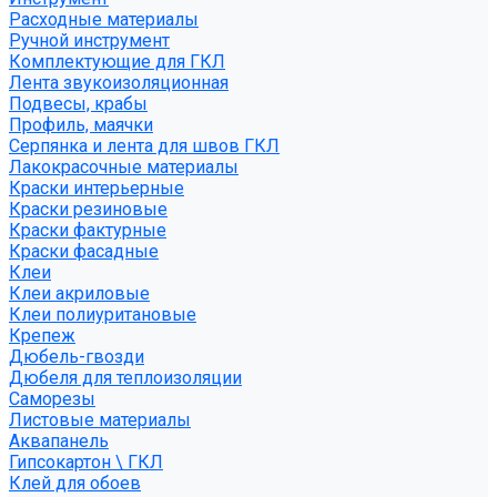
Расходные материалы
Ручной инструмент
Комплектующие для ГКЛ
Лента звукоизоляционная
Подвесы, крабы
Профиль, маячки
Серпянка и лента для швов ГКЛ
Лакокрасочные материалы
Краски интерьерные
Краски резиновые
Краски фактурные
Краски фасадные
Клеи
Клеи акриловые
Клеи полиуритановые
Крепеж
Дюбель-гвозди
Дюбеля для теплоизоляции
Саморезы
Листовые материалы
Аквапанель
Гипсокартон \ ГКЛ
Клей для обоев