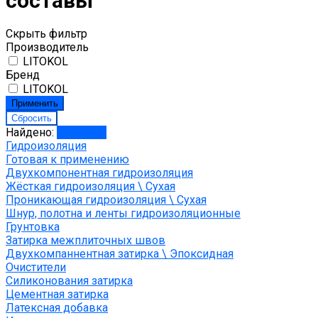
составы
Скрыть фильтр
Производитель
LITOKOL
Бренд
LITOKOL
Найдено:
Показать
Гидроизоляция
Готовая к применению
Двухкомпонентная гидроизоляция
Жёсткая гидроизоляция \ Сухая
Проникающая гидроизоляция \ Сухая
Шнур, полотна и ленты гидроизоляционные
Грунтовка
Затирка межплиточных швов
Двухкомпаннентная затирка \ Эпоксидная
Очистители
Силиконования затирка
Цементная затирка
Латексная добавка