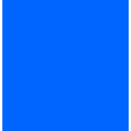
Расходные материалы
Ручной инструмент
Комплектующие для ГКЛ
Лента звукоизоляционная
Подвесы, крабы
Профиль, маячки
Серпянка и лента для швов ГКЛ
Лакокрасочные материалы
Краски интерьерные
Краски резиновые
Краски фактурные
Краски фасадные
Клеи
Клеи акриловые
Клеи полиуритановые
Крепеж
Дюбель-гвозди
Дюбеля для теплоизоляции
Саморезы
Листовые материалы
Аквапанель
Гипсокартон \ ГКЛ
Клей для обоев
Герметики