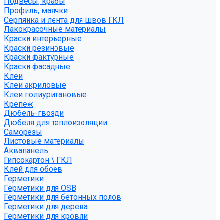
Подвесы, крабы
Профиль, маячки
Серпянка и лента для швов ГКЛ
Лакокрасочные материалы
Краски интерьерные
Краски резиновые
Краски фактурные
Краски фасадные
Клеи
Клеи акриловые
Клеи полиуритановые
Крепеж
Дюбель-гвозди
Дюбеля для теплоизоляции
Саморезы
Листовые материалы
Аквапанель
Гипсокартон \ ГКЛ
Клей для обоев
Герметики
Герметики для OSB
Герметики для бетонных полов
Герметики для дерева
Герметики для кровли