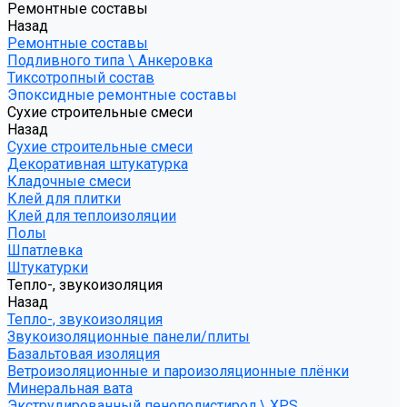
Ремонтные составы
Назад
Ремонтные составы
Подливного типа \ Анкеровка
Тиксотропный состав
Эпоксидные ремонтные составы
Сухие строительные смеси
Назад
Сухие строительные смеси
Декоративная штукатурка
Кладочные смеси
Клей для плитки
Клей для теплоизоляции
Полы
Шпатлевка
Штукатурки
Тепло-, звукоизоляция
Назад
Тепло-, звукоизоляция
Звукоизоляционные панели/плиты
Базальтовая изоляция
Ветроизоляционные и пароизоляционные плёнки
Минеральная вата
Экструдированный пенополистирол \ XPS