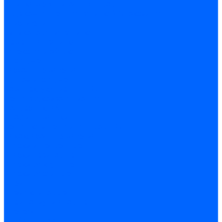
Затирка межплиточных швов
Двухкомпаннентная затирка \ Эпоксидная
Очистители
Силиконования затирка
Цементная затирка
Латексная добавка
Инструмент
Расходные материалы
Ручной инструмент
Комплектующие для ГКЛ
Лента звукоизоляционная
Подвесы, крабы
Профиль, маячки
Серпянка и лента для швов ГКЛ
Лакокрасочные материалы
Краски интерьерные
Краски резиновые
Краски фактурные
Краски фасадные
Клеи
Клеи акриловые
Клеи полиуритановые
Крепеж
Дюбель-гвозди