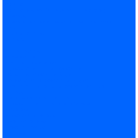
Доставка
Доставка заказов (индивидуальный расчет)
Колеровка
Колеровка краски и декоративной штукатурки
О нас
Оплата и доставка
Контакты
...
Каталог товаров
Гидроизоляция
Готовая к применению
Двухкомпонентная гидроизоляция
Жёсткая гидроизоляция \ Сухая
Проникающая гидроизоляция \ Сухая
Шнур, полотна и ленты гидроизоляционные
Грунтовка
Затирка межплиточных швов
Двухкомпаннентная затирка \ Эпоксидная
Очистители
Силиконования затирка
Цементная затирка
Латексная добавка
Инструмент