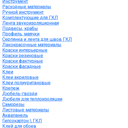
Инструмент
Расходные материалы
Ручной инструмент
Комплектующие для ГКЛ
Лента звукоизоляционная
Подвесы, крабы
Профиль, маячки
Серпянка и лента для швов ГКЛ
Лакокрасочные материалы
Краски интерьерные
Краски резиновые
Краски фактурные
Краски фасадные
Клеи
Клеи акриловые
Клеи полиуритановые
Крепеж
Дюбель-гвозди
Дюбеля для теплоизоляции
Саморезы
Листовые материалы
Аквапанель
Гипсокартон \ ГКЛ
Клей для обоев