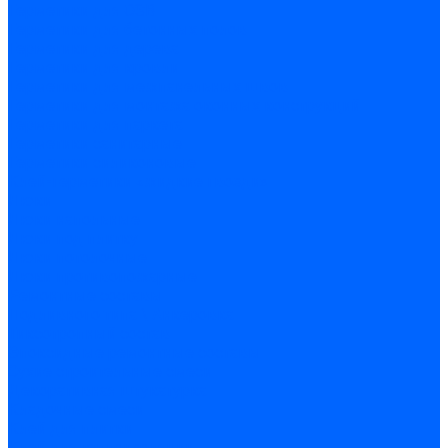
Герметики для OSB
Герметики для бетонных полов
Герметики для дерева
Герметики для кровли
Герметики для межпанельных швов
Герметики для монтажа оконных конструкций
Герметики для паркета
Герметики санитарные
Герметики силиконовые
Клей-герметики «жидкие гвозди»
Люки
Люки напольные
Люки под плитку
Люки потолочные
Люки противопожарные
Ремонтные составы
Подливного типа \ Анкеровка
Тиксотропный состав
Эпоксидные ремонтные составы
Сухие строительные смеси
Декоративная штукатурка
Кладочные смеси
Клей для плитки
Клей для теплоизоляции