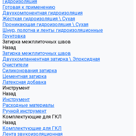
Гидроизоляция
Готовая к применению
Двухкомпонентная гидроизоляция
Жёсткая гидроизоляция \ Сухая
Проникающая гидроизоляция \ Сухая
Шнур, полотна и ленты гидроизоляционные
Грунтовка
Затирка межплиточных швов
Назад
Затирка межплиточных швов
Двухкомпаннентная затирка \ Эпоксидная
Очистители
Силиконования затирка
Цементная затирка
Латексная добавка
Инструмент
Назад
Инструмент
Расходные материалы
Ручной инструмент
Комплектующие для ГКЛ
Назад
Комплектующие для ГКЛ
Лента звукоизоляционная