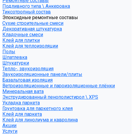
Ремонтные составы
Подливного типа \ Анкеровка
Тиксотропный состав
Эпоксидные ремонтные составы
Сухие строительные смеси
Декоративная штукатурка
Кладочные смеси
Клей для плитки
Клей для теплоизоляции
Полы
Шпатлевка
Штукатурки
Тепло-, звукоизоляция
Звукоизоляционные панели/плиты
Базальтовая изоляция
Ветроизоляционные и пароизоляционные плёнки
Минеральная вата
Экструдированный пенополистирол \ XPS
Укладка паркета
Грунтовка для паркетного клея
Клей для паркета
Клей для линолиума и кавролина
Акции
Услуги