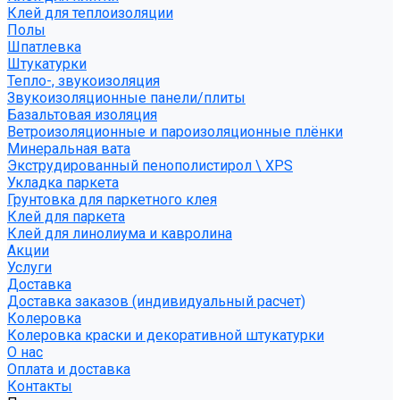
Клей для теплоизоляции
Полы
Шпатлевка
Штукатурки
Тепло-, звукоизоляция
Звукоизоляционные панели/плиты
Базальтовая изоляция
Ветроизоляционные и пароизоляционные плёнки
Минеральная вата
Экструдированный пенополистирол \ XPS
Укладка паркета
Грунтовка для паркетного клея
Клей для паркета
Клей для линолиума и кавролина
Акции
Услуги
Доставка
Доставка заказов (индивидуальный расчет)
Колеровка
Колеровка краски и декоративной штукатурки
О нас
Оплата и доставка
Контакты