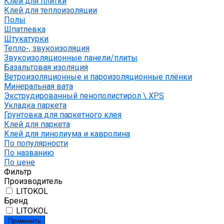
Клей для плитки
Клей для теплоизоляции
Полы
Шпатлевка
Штукатурки
Тепло-, звукоизоляция
Звукоизоляционные панели/плиты
Базальтовая изоляция
Ветроизоляционные и пароизоляционные плёнки
Минеральная вата
Экструдированный пенополистирол \ XPS
Укладка паркета
Грунтовка для паркетного клея
Клей для паркета
Клей для линолиума и кавролина
По популярности
По названию
По цене
Фильтр
Производитель
LITOKOL
Бренд
LITOKOL