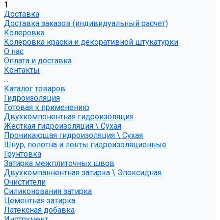
1
Доставка
Доставка заказов (индивидуальный расчет)
Колеровка
Колеровка краски и декоративной штукатурки
О нас
Оплата и доставка
Контакты
...
Каталог товаров
Гидроизоляция
Готовая к применению
Двухкомпонентная гидроизоляция
Жёсткая гидроизоляция \ Сухая
Проникающая гидроизоляция \ Сухая
Шнур, полотна и ленты гидроизоляционные
Грунтовка
Затирка межплиточных швов
Двухкомпаннентная затирка \ Эпоксидная
Очистители
Силиконования затирка
Цементная затирка
Латексная добавка
Инструмент