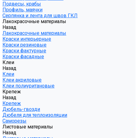
Подвесы, крабы
Профиль, маячки
Серпянка и лента для швов ГКЛ
Лакокрасочные материалы
Назад
Лакокрасочные материалы
Краски интерьерные
Краски резиновые
Краски фактурные
Краски фасадные
Клеи
Назад
Клеи
Клеи акриловые
Клеи полиуритановые
Крепеж
Назад
Крепеж
Дюбель-гвозди
Дюбеля для теплоизоляции
Саморезы
Листовые материалы
Назад