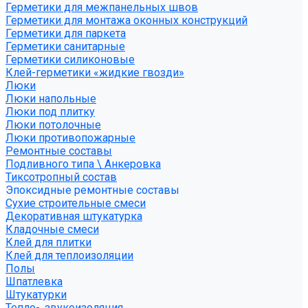
Герметики для межпанельных швов
Герметики для монтажа оконных конструкций
Герметики для паркета
Герметики санитарные
Герметики силиконовые
Клей-герметики «жидкие гвозди»
Люки
Люки напольные
Люки под плитку
Люки потолочные
Люки противопожарные
Ремонтные составы
Подливного типа \ Анкеровка
Тиксотропный состав
Эпоксидные ремонтные составы
Сухие строительные смеси
Декоративная штукатурка
Кладочные смеси
Клей для плитки
Клей для теплоизоляции
Полы
Шпатлевка
Штукатурки
Тепло-, звукоизоляция