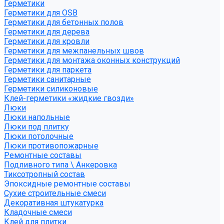
Герметики
Герметики для OSB
Герметики для бетонных полов
Герметики для дерева
Герметики для кровли
Герметики для межпанельных швов
Герметики для монтажа оконных конструкций
Герметики для паркета
Герметики санитарные
Герметики силиконовые
Клей-герметики «жидкие гвозди»
Люки
Люки напольные
Люки под плитку
Люки потолочные
Люки противопожарные
Ремонтные составы
Подливного типа \ Анкеровка
Тиксотропный состав
Эпоксидные ремонтные составы
Сухие строительные смеси
Декоративная штукатурка
Кладочные смеси
Клей для плитки