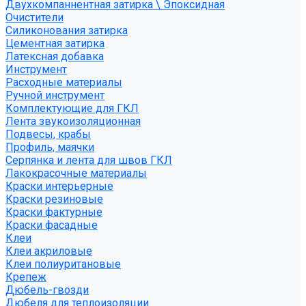
Двухкомпаннентная затирка \ Эпоксидная
Очистители
Силиконования затирка
Цементная затирка
Латексная добавка
Инструмент
Расходные материалы
Ручной инструмент
Комплектующие для ГКЛ
Лента звукоизоляционная
Подвесы, крабы
Профиль, маячки
Серпянка и лента для швов ГКЛ
Лакокрасочные материалы
Краски интерьерные
Краски резиновые
Краски фактурные
Краски фасадные
Клеи
Клеи акриловые
Клеи полиуритановые
Крепеж
Дюбель-гвозди
Дюбеля для теплоизоляции