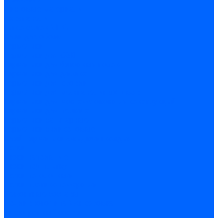
Листовые материалы
Аквапанель
Гипсокартон \ ГКЛ
Клей для обоев
Герметики
Герметики для OSB
Герметики для бетонных полов
Герметики для дерева
Герметики для кровли
Герметики для межпанельных швов
Герметики для монтажа оконных конструкций
Герметики для паркета
Герметики санитарные
Герметики силиконовые
Клей-герметики «жидкие гвозди»
Люки
Люки напольные
Люки под плитку
Люки потолочные
Люки противопожарные
Ремонтные составы
Подливного типа \ Анкеровка
Тиксотропный состав