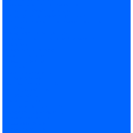
Двухкомпонентная гидроизоляция
Жёсткая гидроизоляция \ Сухая
Проникающая гидроизоляция \ Сухая
Шнур, полотна и ленты гидроизоляционные
Грунтовка
Затирка межплиточных швов
Двухкомпаннентная затирка \ Эпоксидная
Очистители
Силиконования затирка
Цементная затирка
Латексная добавка
Инструмент
Расходные материалы
Ручной инструмент
Комплектующие для ГКЛ
Лента звукоизоляционная
Подвесы, крабы
Профиль, маячки
Серпянка и лента для швов ГКЛ
Лакокрасочные материалы
Краски интерьерные
Краски резиновые
Краски фактурные