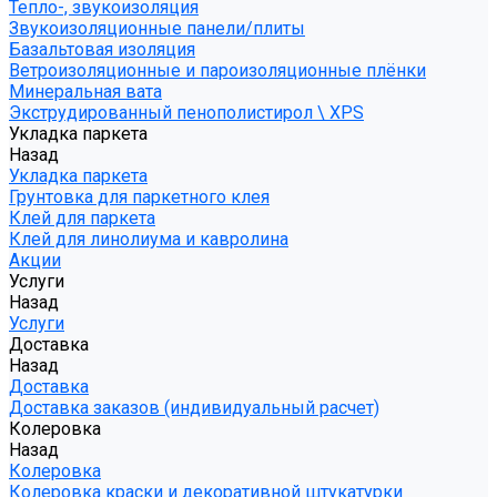
Тепло-, звукоизоляция
Звукоизоляционные панели/плиты
Базальтовая изоляция
Ветроизоляционные и пароизоляционные плёнки
Минеральная вата
Экструдированный пенополистирол \ XPS
Укладка паркета
Назад
Укладка паркета
Грунтовка для паркетного клея
Клей для паркета
Клей для линолиума и кавролина
Акции
Услуги
Назад
Услуги
Доставка
Назад
Доставка
Доставка заказов (индивидуальный расчет)
Колеровка
Назад
Колеровка
Колеровка краски и декоративной штукатурки