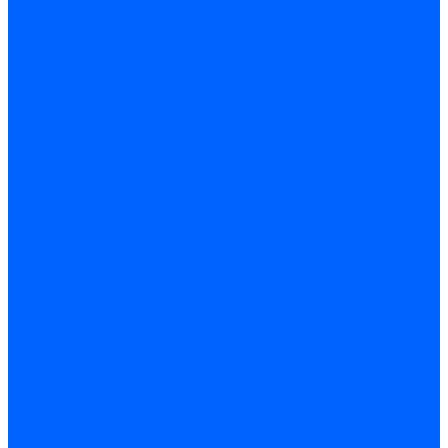
Эпоксидные ремонтные составы
Сухие строительные смеси
Декоративная штукатурка
Кладочные смеси
Клей для плитки
Клей для теплоизоляции
Полы
Шпатлевка
Штукатурки
Тепло-, звукоизоляция
Звукоизоляционные панели/плиты
Базальтовая изоляция
Ветроизоляционные и пароизоляционные плёнки
Минеральная вата
Экструдированный пенополистирол \ XPS
Укладка паркета
Грунтовка для паркетного клея
Клей для паркета
Клей для линолиума и кавролина
Акции
Услуги
Доставка
Доставка заказов (индивидуальный расчет)
Колеровка