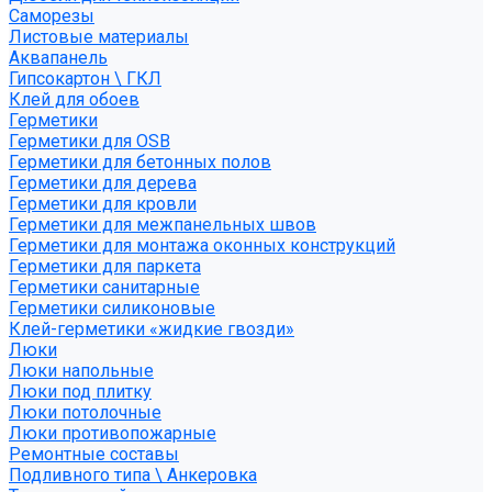
Саморезы
Листовые материалы
Аквапанель
Гипсокартон \ ГКЛ
Клей для обоев
Герметики
Герметики для OSB
Герметики для бетонных полов
Герметики для дерева
Герметики для кровли
Герметики для межпанельных швов
Герметики для монтажа оконных конструкций
Герметики для паркета
Герметики санитарные
Герметики силиконовые
Клей-герметики «жидкие гвозди»
Люки
Люки напольные
Люки под плитку
Люки потолочные
Люки противопожарные
Ремонтные составы
Подливного типа \ Анкеровка