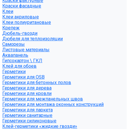
Краски фактурные
Краски фасадные
Клеи
Клеи акриловые
Клеи полиуритановые
Крепеж
Дюбель-гвозди
Дюбеля для теплоизоляции
Саморезы
Листовые материалы
Аквапанель
Гипсокартон \ ГКЛ
Клей для обоев
Герметики
Герметики для OSB
Герметики для бетонных полов
Герметики для дерева
Герметики для кровли
Герметики для межпанельных швов
Герметики для монтажа оконных конструкций
Герметики для паркета
Герметики санитарные
Герметики силиконовые
Клей-герметики «жидкие гвозди»