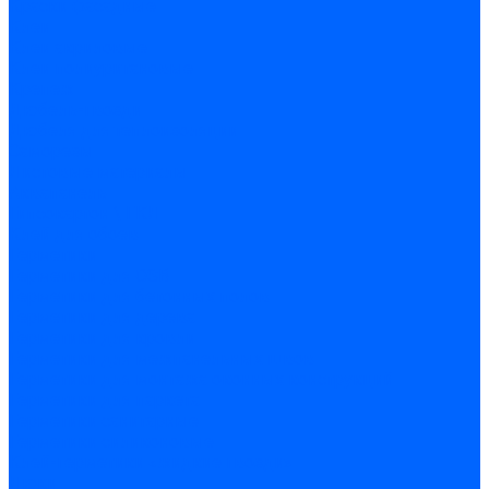
Краски фасадные
Клеи
Клеи акриловые
Клеи полиуритановые
Крепеж
Дюбель-гвозди
Дюбеля для теплоизоляции
Саморезы
Листовые материалы
Аквапанель
Гипсокартон \ ГКЛ
Клей для обоев
Герметики
Герметики для OSB
Герметики для бетонных полов
Герметики для дерева
Герметики для кровли
Герметики для межпанельных швов
Герметики для монтажа оконных конструкций
Герметики для паркета
Герметики санитарные
Герметики силиконовые
Клей-герметики «жидкие гвозди»
Люки