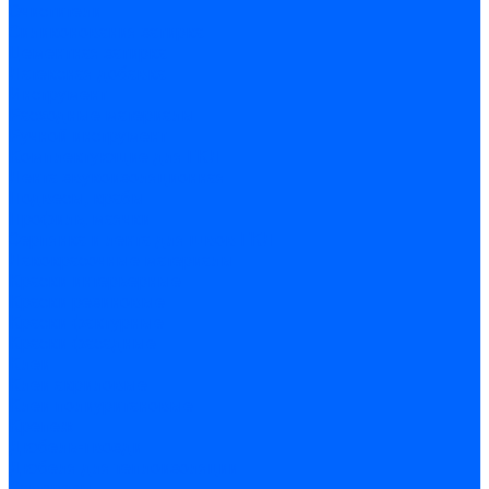
Очистители
Силиконования затирка
Цементная затирка
Латексная добавка
Инструмент
Расходные материалы
Ручной инструмент
Комплектующие для ГКЛ
Лента звукоизоляционная
Подвесы, крабы
Профиль, маячки
Серпянка и лента для швов ГКЛ
Лакокрасочные материалы
Краски интерьерные
Краски резиновые
Краски фактурные
Краски фасадные
Клеи
Клеи акриловые
Клеи полиуритановые
Крепеж
Дюбель-гвозди
Дюбеля для теплоизоляции
Саморезы