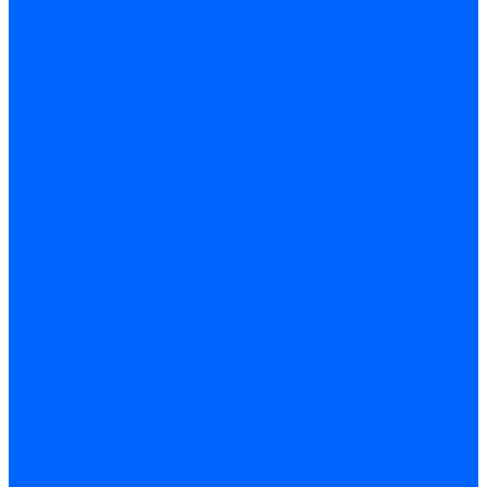
Люки напольные
Люки под плитку
Люки потолочные
Люки противопожарные
Ремонтные составы
Подливного типа \ Анкеровка
Тиксотропный состав
Эпоксидные ремонтные составы
Сухие строительные смеси
Декоративная штукатурка
Кладочные смеси
Клей для плитки
Клей для теплоизоляции
Полы
Шпатлевка
Штукатурки
Тепло-, звукоизоляция
Звукоизоляционные панели/плиты
Базальтовая изоляция
Ветроизоляционные и пароизоляционные плёнки
Минеральная вата
Экструдированный пенополистирол \ XPS
Укладка паркета