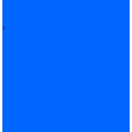
Грунтовка для паркетного клея
Клей для паркета
Клей для линолиума и кавролина
Акции
Услуги
1
Доставка
Доставка заказов (индивидуальный расчет)
Колеровка
Колеровка краски и декоративной штукатурки
О нас
Оплата и доставка
Контакты
...
Каталог товаров
Гидроизоляция
Готовая к применению
Двухкомпонентная гидроизоляция
Жёсткая гидроизоляция \ Сухая
Проникающая гидроизоляция \ Сухая
Шнур, полотна и ленты гидроизоляционные
Грунтовка
Затирка межплиточных швов
Двухкомпаннентная затирка \ Эпоксидная