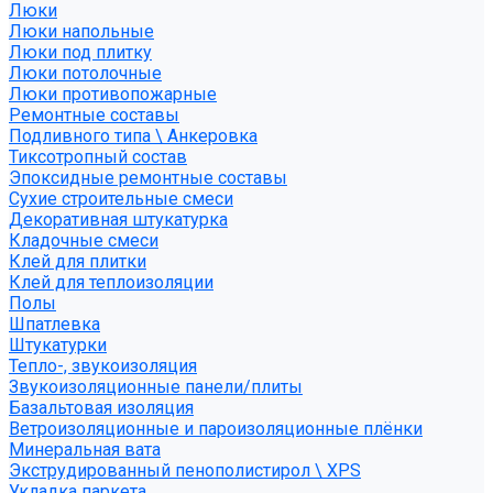
Люки
Люки напольные
Люки под плитку
Люки потолочные
Люки противопожарные
Ремонтные составы
Подливного типа \ Анкеровка
Тиксотропный состав
Эпоксидные ремонтные составы
Сухие строительные смеси
Декоративная штукатурка
Кладочные смеси
Клей для плитки
Клей для теплоизоляции
Полы
Шпатлевка
Штукатурки
Тепло-, звукоизоляция
Звукоизоляционные панели/плиты
Базальтовая изоляция
Ветроизоляционные и пароизоляционные плёнки
Минеральная вата
Экструдированный пенополистирол \ XPS
Укладка паркета