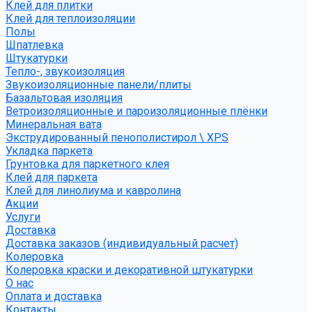
Клей для плитки
Клей для теплоизоляции
Полы
Шпатлевка
Штукатурки
Тепло-, звукоизоляция
Звукоизоляционные панели/плиты
Базальтовая изоляция
Ветроизоляционные и пароизоляционные плёнки
Минеральная вата
Экструдированный пенополистирол \ XPS
Укладка паркета
Грунтовка для паркетного клея
Клей для паркета
Клей для линолиума и кавролина
Акции
Услуги
Доставка
Доставка заказов (индивидуальный расчет)
Колеровка
Колеровка краски и декоративной штукатурки
О нас
Оплата и доставка
Контакты