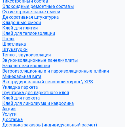
Тиксотропный состав
Эпоксидные ремонтные составы
Сухие строительные смеси
Декоративная штукатурка
Кладочные смеси
Клей для плитки
Клей для теплоизоляции
Полы
Шпатлевка
Штукатурки
Тепло-, звукоизоляция
Звукоизоляционные панели/плиты
Базальтовая изоляция
Ветроизоляционные и пароизоляционные плёнки
Минеральная вата
Экструдированный пенополистирол \ XPS
Укладка паркета
Грунтовка для паркетного клея
Клей для паркета
Клей для линолиума и кавролина
Акции
Услуги
Доставка
Доставка заказов (индивидуальный расчет)