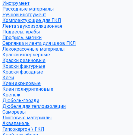
Инструмент
Расходные материалы
Ручной инструмент
Комплектующие для ГКЛ
Лента звукоизоляционная
Подвесы, крабы
Профиль, маячки
Серпянка и лента для швов ГКЛ
Лакокрасочные материалы
Краски интерьерные
Краски резиновые
Краски фактурные
Краски фасадные
Клеи
Клеи акриловые
Клеи полиуритановые
Крепеж
Дюбель-гвозди
Дюбеля для теплоизоляции
Саморезы
Листовые материалы
Аквапанель
Гипсокартон \ ГКЛ
Клей для обоев