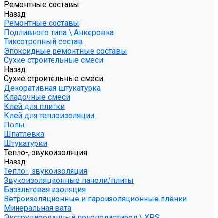
Ремонтные составы
Назад
Ремонтные составы
Подливного типа \ Анкеровка
Тиксотропный состав
Эпоксидные ремонтные составы
Сухие строительные смеси
Назад
Сухие строительные смеси
Декоративная штукатурка
Кладочные смеси
Клей для плитки
Клей для теплоизоляции
Полы
Шпатлевка
Штукатурки
Тепло-, звукоизоляция
Назад
Тепло-, звукоизоляция
Звукоизоляционные панели/плиты
Базальтовая изоляция
Ветроизоляционные и пароизоляционные плёнки
Минеральная вата
Экструдированный пенополистирол \ XPS