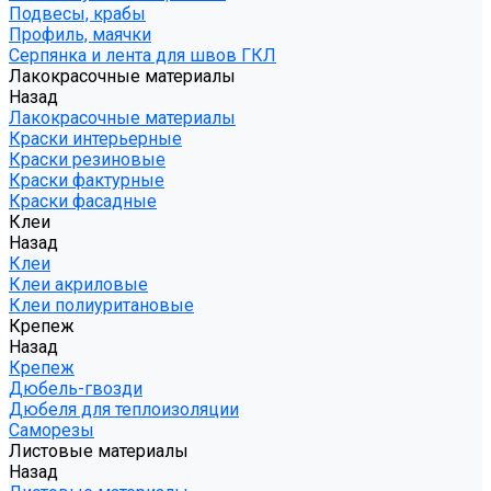
Подвесы, крабы
Профиль, маячки
Серпянка и лента для швов ГКЛ
Лакокрасочные материалы
Назад
Лакокрасочные материалы
Краски интерьерные
Краски резиновые
Краски фактурные
Краски фасадные
Клеи
Назад
Клеи
Клеи акриловые
Клеи полиуритановые
Крепеж
Назад
Крепеж
Дюбель-гвозди
Дюбеля для теплоизоляции
Саморезы
Листовые материалы
Назад