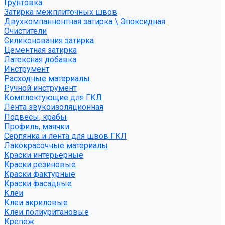
Грунтовка
Затирка межплиточных швов
Двухкомпаннентная затирка \ Эпоксидная
Очистители
Силиконования затирка
Цементная затирка
Латексная добавка
Инструмент
Расходные материалы
Ручной инструмент
Комплектующие для ГКЛ
Лента звукоизоляционная
Подвесы, крабы
Профиль, маячки
Серпянка и лента для швов ГКЛ
Лакокрасочные материалы
Краски интерьерные
Краски резиновые
Краски фактурные
Краски фасадные
Клеи
Клеи акриловые
Клеи полиуритановые
Крепеж