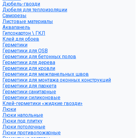
Дюбель-гвозди
Дюбеля для теплоизоляции
Саморезы
Листовые материалы
Аквапанель
Гипсокартон \ ГКЛ
Клей для обоев
Герметики
Герметики для OSB
Герметики для бетонных полов
Герметики для дерева
Герметики для кровли
Герметики для межпанельных швов
Герметики для монтажа оконных конструкций
Герметики для паркета
Герметики санитарные
Герметики силиконовые
Клей-герметики «жидкие гвозди»
Люки
Люки напольные
Люки под плитку
Люки потолочные
Люки противопожарные