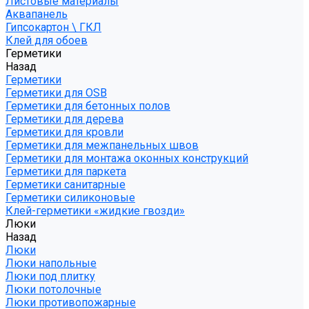
Листовые материалы
Аквапанель
Гипсокартон \ ГКЛ
Клей для обоев
Герметики
Назад
Герметики
Герметики для OSB
Герметики для бетонных полов
Герметики для дерева
Герметики для кровли
Герметики для межпанельных швов
Герметики для монтажа оконных конструкций
Герметики для паркета
Герметики санитарные
Герметики силиконовые
Клей-герметики «жидкие гвозди»
Люки
Назад
Люки
Люки напольные
Люки под плитку
Люки потолочные
Люки противопожарные