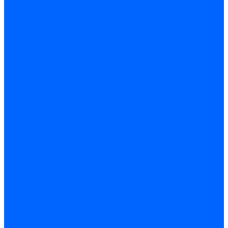
Расходные материалы
Ручной инструмент
Комплектующие для ГКЛ
Лента звукоизоляционная
Подвесы, крабы
Профиль, маячки
Серпянка и лента для швов ГКЛ
Лакокрасочные материалы
Краски интерьерные
Краски резиновые
Краски фактурные
Краски фасадные
Клеи
Клеи акриловые
Клеи полиуритановые
Крепеж
Дюбель-гвозди
Дюбеля для теплоизоляции
Саморезы
Листовые материалы
Аквапанель
Гипсокартон \ ГКЛ
Клей для обоев
Герметики