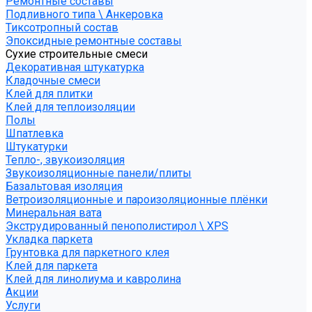
Ремонтные составы
Подливного типа \ Анкеровка
Тиксотропный состав
Эпоксидные ремонтные составы
Сухие строительные смеси
Декоративная штукатурка
Кладочные смеси
Клей для плитки
Клей для теплоизоляции
Полы
Шпатлевка
Штукатурки
Тепло-, звукоизоляция
Звукоизоляционные панели/плиты
Базальтовая изоляция
Ветроизоляционные и пароизоляционные плёнки
Минеральная вата
Экструдированный пенополистирол \ XPS
Укладка паркета
Грунтовка для паркетного клея
Клей для паркета
Клей для линолиума и кавролина
Акции
Услуги