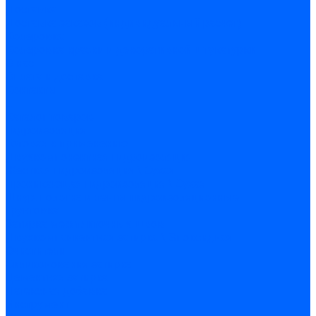
Доставка
Доставка заказов (индивидуальный расчет)
Колеровка
Колеровка краски и декоративной штукатурки
О нас
Оплата и доставка
Контакты
...
Каталог товаров
Гидроизоляция
Готовая к применению
Двухкомпонентная гидроизоляция
Жёсткая гидроизоляция \ Сухая
Проникающая гидроизоляция \ Сухая
Шнур, полотна и ленты гидроизоляционные
Грунтовка
Затирка межплиточных швов
Двухкомпаннентная затирка \ Эпоксидная
Очистители
Силиконования затирка
Цементная затирка
Латексная добавка
Инструмент