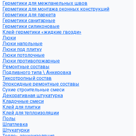
Герметики для межпанельных швов
Герметики для монтажа оконных конструкций
Герметики для паркета
Герметики санитарные
Герметики силиконовые
Клей-герметики «жидкие гвозди»
Люки
Люки напольные
Люки под плитку
Люки потолочные
Люки противопожарные
Ремонтные составы
Подливного типа \ Анкеровка
Тиксотропный состав
Эпоксидные ремонтные составы
Сухие строительные смеси
Декоративная штукатурка
Кладочные смеси
Клей для плитки
Клей для теплоизоляции
Полы
Шпатлевка
Штукатурки
Тепло-, звукоизоляция