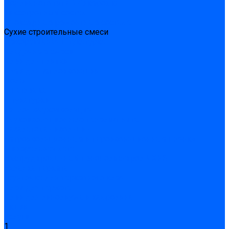
Подливного типа \ Анкеровка
Тиксотропный состав
Эпоксидные ремонтные составы
Сухие строительные смеси
Декоративная штукатурка
Кладочные смеси
Клей для плитки
Клей для теплоизоляции
Полы
Шпатлевка
Штукатурки
Тепло-, звукоизоляция
Звукоизоляционные панели/плиты
Базальтовая изоляция
Ветроизоляционные и пароизоляционные плёнки
Минеральная вата
Экструдированный пенополистирол \ XPS
Укладка паркета
Грунтовка для паркетного клея
Клей для паркета
Клей для линолиума и кавролина
Акции
Услуги
1