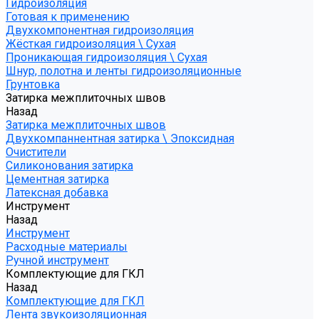
Гидроизоляция
Готовая к применению
Двухкомпонентная гидроизоляция
Жёсткая гидроизоляция \ Сухая
Проникающая гидроизоляция \ Сухая
Шнур, полотна и ленты гидроизоляционные
Грунтовка
Затирка межплиточных швов
Назад
Затирка межплиточных швов
Двухкомпаннентная затирка \ Эпоксидная
Очистители
Силиконования затирка
Цементная затирка
Латексная добавка
Инструмент
Назад
Инструмент
Расходные материалы
Ручной инструмент
Комплектующие для ГКЛ
Назад
Комплектующие для ГКЛ
Лента звукоизоляционная