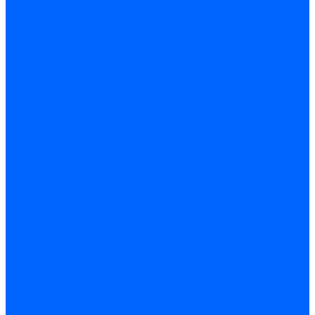
Дюбеля для теплоизоляции
Саморезы
Листовые материалы
Аквапанель
Гипсокартон \ ГКЛ
Клей для обоев
Герметики
Герметики для OSB
Герметики для бетонных полов
Герметики для дерева
Герметики для кровли
Герметики для межпанельных швов
Герметики для монтажа оконных конструкций
Герметики для паркета
Герметики санитарные
Герметики силиконовые
Клей-герметики «жидкие гвозди»
Люки
Люки напольные
Люки под плитку
Люки потолочные
Люки противопожарные
Ремонтные составы