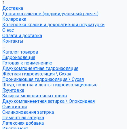
1
Доставка
Доставка заказов (индивидуальный расчет)
Колеровка
Колеровка краски и декоративной штукатурки
О нас
Оплата и доставка
Контакты
...
Каталог товаров
Гидроизоляция
Готовая к применению
Двухкомпонентная гидроизоляция
Жёсткая гидроизоляция \ Сухая
Проникающая гидроизоляция \ Сухая
Шнур, полотна и ленты гидроизоляционные
Грунтовка
Затирка межплиточных швов
Двухкомпаннентная затирка \ Эпоксидная
Очистители
Силиконования затирка
Цементная затирка
Латексная добавка
Инструмент