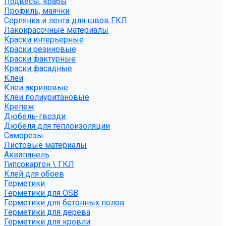
Подвесы, крабы
Профиль, маячки
Серпянка и лента для швов ГКЛ
Лакокрасочные материалы
Краски интерьерные
Краски резиновые
Краски фактурные
Краски фасадные
Клеи
Клеи акриловые
Клеи полиуритановые
Крепеж
Дюбель-гвозди
Дюбеля для теплоизоляции
Саморезы
Листовые материалы
Аквапанель
Гипсокартон \ ГКЛ
Клей для обоев
Герметики
Герметики для OSB
Герметики для бетонных полов
Герметики для дерева
Герметики для кровли