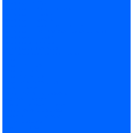
Герметики для OSB
Герметики для бетонных полов
Герметики для дерева
Герметики для кровли
Герметики для межпанельных швов
Герметики для монтажа оконных конструкций
Герметики для паркета
Герметики санитарные
Герметики силиконовые
Клей-герметики «жидкие гвозди»
Люки
Люки напольные
Люки под плитку
Люки потолочные
Люки противопожарные
Ремонтные составы
Подливного типа \ Анкеровка
Тиксотропный состав
Эпоксидные ремонтные составы
Сухие строительные смеси
Декоративная штукатурка
Кладочные смеси
Клей для плитки
Клей для теплоизоляции