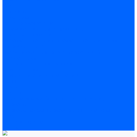
Полы
Шпатлевка
Штукатурки
Тепло-, звукоизоляция
Звукоизоляционные панели/плиты
Базальтовая изоляция
Ветроизоляционные и пароизоляционные плёнки
Минеральная вата
Экструдированный пенополистирол \ XPS
Укладка паркета
Грунтовка для паркетного клея
Клей для паркета
Клей для линолиума и кавролина
Акции
Услуги
Доставка
Доставка заказов (индивидуальный расчет)
Колеровка
Колеровка краски и декоративной штукатурки
О нас
Оплата и доставка
Контакты