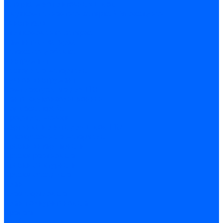
Затирка межплиточных швов
Двухкомпаннентная затирка \ Эпоксидная
Очистители
Силиконования затирка
Цементная затирка
Латексная добавка
Инструмент
Расходные материалы
Ручной инструмент
Комплектующие для ГКЛ
Лента звукоизоляционная
Подвесы, крабы
Профиль, маячки
Серпянка и лента для швов ГКЛ
Лакокрасочные материалы
Краски интерьерные
Краски резиновые
Краски фактурные
Краски фасадные
Клеи
Клеи акриловые
Клеи полиуритановые
Крепеж
Дюбель-гвозди