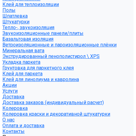
Клей для теплоизоляции
Полы
Шпатлевка
Штукатурки
Тепло-, звукоизоляция
Звукоизоляционные панели/плиты
Базальтовая изоляция
Ветроизоляционные и пароизоляционные плёнки
Минеральная вата
Экструдированный пенополистирол \ XPS
Укладка паркета
Грунтовка для паркетного клея
Клей для паркета
Клей для линолиума и кавролина
Акции
Услуги
Доставка
Доставка заказов (индивидуальный расчет)
Колеровка
Колеровка краски и декоративной штукатурки
О нас
Оплата и доставка
Контакты