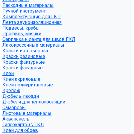
Расходные материалы
Ручной инструмент
Комплектующие для ГКЛ
Лента звукоизоляционная
Подвесы, крабы
Профиль, маячки
Серпянка и лента для швов ГКЛ
Лакокрасочные материалы
Краски интерьерные
Краски резиновые
Краски фактурные
Краски фасадные
Клеи
Клеи акриловые
Клеи полиуритановые
Крепеж
Дюбель-гвозди
Дюбеля для теплоизоляции
Саморезы
Листовые материалы
Аквапанель
Гипсокартон \ ГКЛ
Клей для обоев