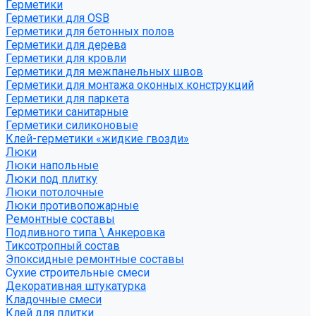
Герметики
Герметики для OSB
Герметики для бетонных полов
Герметики для дерева
Герметики для кровли
Герметики для межпанельных швов
Герметики для монтажа оконных конструкций
Герметики для паркета
Герметики санитарные
Герметики силиконовые
Клей-герметики «жидкие гвозди»
Люки
Люки напольные
Люки под плитку
Люки потолочные
Люки противопожарные
Ремонтные составы
Подливного типа \ Анкеровка
Тиксотропный состав
Эпоксидные ремонтные составы
Сухие строительные смеси
Декоративная штукатурка
Кладочные смеси
Клей для плитки