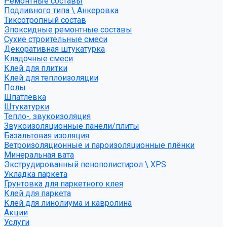
Ремонтные составы
Подливного типа \ Анкеровка
Тиксотропный состав
Эпоксидные ремонтные составы
Сухие строительные смеси
Декоративная штукатурка
Кладочные смеси
Клей для плитки
Клей для теплоизоляции
Полы
Шпатлевка
Штукатурки
Тепло-, звукоизоляция
Звукоизоляционные панели/плиты
Базальтовая изоляция
Ветроизоляционные и пароизоляционные плёнки
Минеральная вата
Экструдированный пенополистирол \ XPS
Укладка паркета
Грунтовка для паркетного клея
Клей для паркета
Клей для линолиума и кавролина
Акции
Услуги