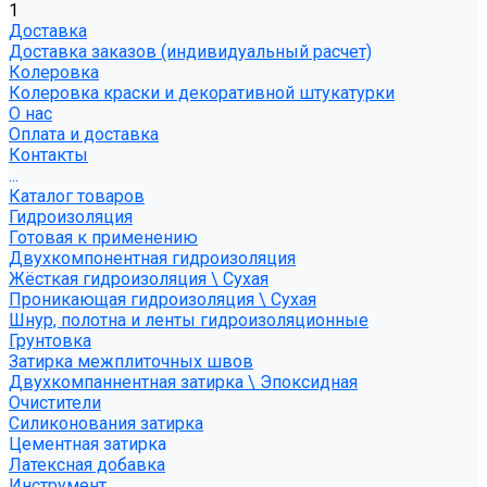
1
Доставка
Доставка заказов (индивидуальный расчет)
Колеровка
Колеровка краски и декоративной штукатурки
О нас
Оплата и доставка
Контакты
...
Каталог товаров
Гидроизоляция
Готовая к применению
Двухкомпонентная гидроизоляция
Жёсткая гидроизоляция \ Сухая
Проникающая гидроизоляция \ Сухая
Шнур, полотна и ленты гидроизоляционные
Грунтовка
Затирка межплиточных швов
Двухкомпаннентная затирка \ Эпоксидная
Очистители
Силиконования затирка
Цементная затирка
Латексная добавка
Инструмент