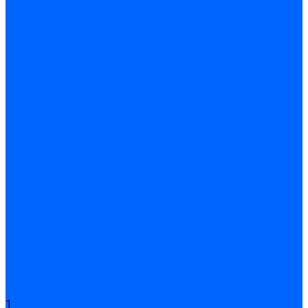
Подливного типа \ Анкеровка
Тиксотропный состав
Эпоксидные ремонтные составы
Сухие строительные смеси
Декоративная штукатурка
Кладочные смеси
Клей для плитки
Клей для теплоизоляции
Полы
Шпатлевка
Штукатурки
Тепло-, звукоизоляция
Звукоизоляционные панели/плиты
Базальтовая изоляция
Ветроизоляционные и пароизоляционные плёнки
Минеральная вата
Экструдированный пенополистирол \ XPS
Укладка паркета
Грунтовка для паркетного клея
Клей для паркета
Клей для линолиума и кавролина
Акции
Услуги
1