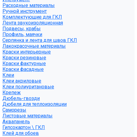
Расходные материалы
Ручной инструмент
Комплектующие для ГКЛ
Лента звукоизоляционная
Подвесы, крабы
Профиль, маячки
Серпянка и лента для швов ГКЛ
Лакокрасочные материалы
Краски интерьерные
Краски резиновые
Краски фактурные
Краски фасадные
Клеи
Клеи акриловые
Клеи полиуритановые
Крепеж
Дюбель-гвозди
Дюбеля для теплоизоляции
Саморезы
Листовые материалы
Аквапанель
Гипсокартон \ ГКЛ
Клей для обоев