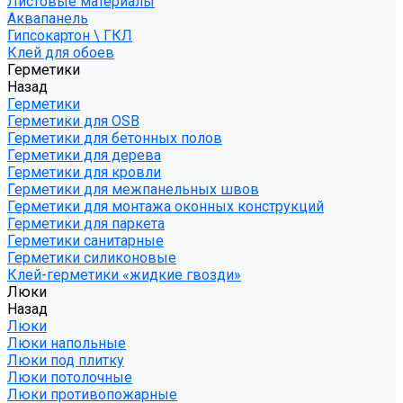
Листовые материалы
Аквапанель
Гипсокартон \ ГКЛ
Клей для обоев
Герметики
Назад
Герметики
Герметики для OSB
Герметики для бетонных полов
Герметики для дерева
Герметики для кровли
Герметики для межпанельных швов
Герметики для монтажа оконных конструкций
Герметики для паркета
Герметики санитарные
Герметики силиконовые
Клей-герметики «жидкие гвозди»
Люки
Назад
Люки
Люки напольные
Люки под плитку
Люки потолочные
Люки противопожарные