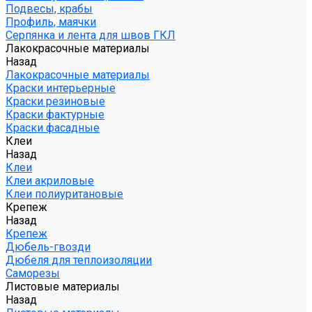
Подвесы, крабы
Профиль, маячки
Серпянка и лента для швов ГКЛ
Лакокрасочные материалы
Назад
Лакокрасочные материалы
Краски интерьерные
Краски резиновые
Краски фактурные
Краски фасадные
Клеи
Назад
Клеи
Клеи акриловые
Клеи полиуритановые
Крепеж
Назад
Крепеж
Дюбель-гвозди
Дюбеля для теплоизоляции
Саморезы
Листовые материалы
Назад