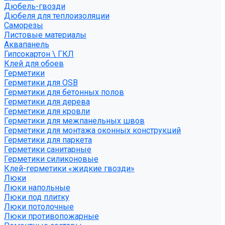
Дюбель-гвозди
Дюбеля для теплоизоляции
Саморезы
Листовые материалы
Аквапанель
Гипсокартон \ ГКЛ
Клей для обоев
Герметики
Герметики для OSB
Герметики для бетонных полов
Герметики для дерева
Герметики для кровли
Герметики для межпанельных швов
Герметики для монтажа оконных конструкций
Герметики для паркета
Герметики санитарные
Герметики силиконовые
Клей-герметики «жидкие гвозди»
Люки
Люки напольные
Люки под плитку
Люки потолочные
Люки противопожарные