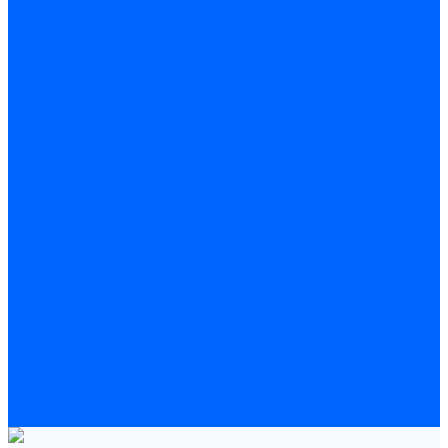
Полы
Шпатлевка
Штукатурки
Тепло-, звукоизоляция
Звукоизоляционные панели/плиты
Базальтовая изоляция
Ветроизоляционные и пароизоляционные плёнки
Минеральная вата
Экструдированный пенополистирол \ XPS
Укладка паркета
Грунтовка для паркетного клея
Клей для паркета
Клей для линолиума и кавролина
Акции
Услуги
Доставка
Доставка заказов (индивидуальный расчет)
Колеровка
Колеровка краски и декоративной штукатурки
О нас
Оплата и доставка
Контакты