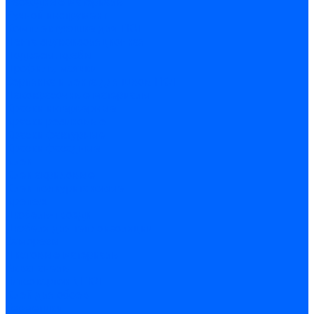
Расходные материалы
Ручной инструмент
Комплектующие для ГКЛ
Лента звукоизоляционная
Подвесы, крабы
Профиль, маячки
Серпянка и лента для швов ГКЛ
Лакокрасочные материалы
Краски интерьерные
Краски резиновые
Краски фактурные
Краски фасадные
Клеи
Клеи акриловые
Клеи полиуритановые
Крепеж
Дюбель-гвозди
Дюбеля для теплоизоляции
Саморезы
Листовые материалы
Аквапанель
Гипсокартон \ ГКЛ
Клей для обоев
Герметики