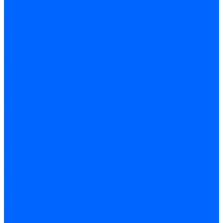
Доставка
Доставка заказов (индивидуальный расчет)
Колеровка
Колеровка краски и декоративной штукатурки
О нас
Оплата и доставка
Контакты
...
Каталог товаров
Гидроизоляция
Готовая к применению
Двухкомпонентная гидроизоляция
Жёсткая гидроизоляция \ Сухая
Проникающая гидроизоляция \ Сухая
Шнур, полотна и ленты гидроизоляционные
Грунтовка
Затирка межплиточных швов
Двухкомпаннентная затирка \ Эпоксидная
Очистители
Силиконования затирка
Цементная затирка
Латексная добавка
Инструмент