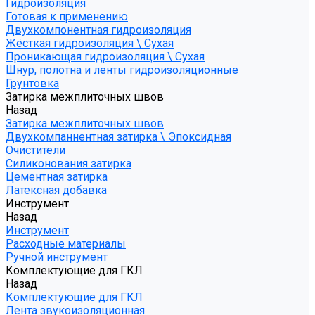
Гидроизоляция
Готовая к применению
Двухкомпонентная гидроизоляция
Жёсткая гидроизоляция \ Сухая
Проникающая гидроизоляция \ Сухая
Шнур, полотна и ленты гидроизоляционные
Грунтовка
Затирка межплиточных швов
Назад
Затирка межплиточных швов
Двухкомпаннентная затирка \ Эпоксидная
Очистители
Силиконования затирка
Цементная затирка
Латексная добавка
Инструмент
Назад
Инструмент
Расходные материалы
Ручной инструмент
Комплектующие для ГКЛ
Назад
Комплектующие для ГКЛ
Лента звукоизоляционная