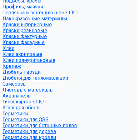
Подвесы, крабы
Профиль, маячки
Серпянка и лента для швов ГКЛ
Лакокрасочные материалы
Краски интерьерные
Краски резиновые
Краски фактурные
Краски фасадные
Клеи
Клеи акриловые
Клеи полиуритановые
Крепеж
Дюбель-гвозди
Дюбеля для теплоизоляции
Саморезы
Листовые материалы
Аквапанель
Гипсокартон \ ГКЛ
Клей для обоев
Герметики
Герметики для OSB
Герметики для бетонных полов
Герметики для дерева
Герметики для кровли