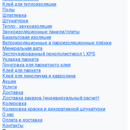
Клей для теплоизоляции
Полы
Шпатлевка
Штукатурки
Тепло-, звукоизоляция
Звукоизоляционные панели/плиты
Базальтовая изоляция
Ветроизоляционные и пароизоляционные плёнки
Минеральная вата
Экструдированный пенополистирол \ XPS
Укладка паркета
Грунтовка для паркетного клея
Клей для паркета
Клей для линолиума и кавролина
Акции
Услуги
Доставка
Доставка заказов (индивидуальный расчет)
Колеровка
Колеровка краски и декоративной штукатурки
О нас
Оплата и доставка
Контакты