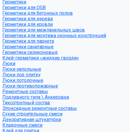
Герметики
Герметики для OSB
Герметики для бетонных полов
Герметики для дерева
Герметики для кровли
Герметики для межпанельных швов
Герметики для монтажа оконных конструкций
Герметики для паркета
Герметики санитарные
Герметики силиконовые
Клей-герметики «жидкие гвозди»
Люки
Люки напольные
Люки под плитку
Люки потолочные
Люки противопожарные
Ремонтные составы
Подливного типа \ Анкеровка
Тиксотропный состав
Эпоксидные ремонтные составы
Сухие строительные смеси
Декоративная штукатурка
Кладочные смеси
Клей для плитки