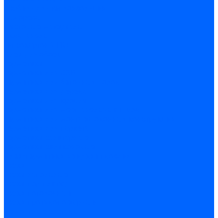
Дюбеля для теплоизоляции
Саморезы
Листовые материалы
Аквапанель
Гипсокартон \ ГКЛ
Клей для обоев
Герметики
Герметики для OSB
Герметики для бетонных полов
Герметики для дерева
Герметики для кровли
Герметики для межпанельных швов
Герметики для монтажа оконных конструкций
Герметики для паркета
Герметики санитарные
Герметики силиконовые
Клей-герметики «жидкие гвозди»
Люки
Люки напольные
Люки под плитку
Люки потолочные
Люки противопожарные
Ремонтные составы