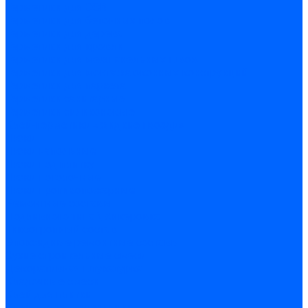
Герметики для OSB
Герметики для бетонных полов
Герметики для дерева
Герметики для кровли
Герметики для межпанельных швов
Герметики для монтажа оконных конструкций
Герметики для паркета
Герметики санитарные
Герметики силиконовые
Клей-герметики «жидкие гвозди»
Люки
Люки напольные
Люки под плитку
Люки потолочные
Люки противопожарные
Ремонтные составы
Подливного типа \ Анкеровка
Тиксотропный состав
Эпоксидные ремонтные составы
Сухие строительные смеси
Декоративная штукатурка
Кладочные смеси
Клей для плитки
Клей для теплоизоляции