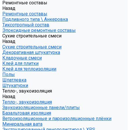
Ремонтные составы
Назад
Ремонтные составы
Подливного типа \ Анкеровка
Тиксотропный состав
Эпоксидные ремонтные составы
Сухие строительные смеси
Назад
Сухие строительные смеси
Декоративная штукатурка
Кладочные смеси
Клей для плитки
Клей для теплоизоляции
Полы
Шпатлевка
Штукатурки
Тепло-, звукоизоляция
Назад
Тепло-, звукоизоляция
Звукоизоляционные панели/плиты
Базальтовая изоляция
Ветроизоляционные и пароизоляционные плёнки
Минеральная вата
Экструдированный пенополистирол \ XPS