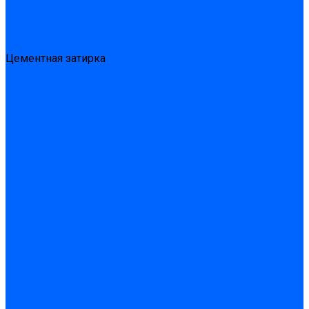
Затирка межплиточных швов
Двухкомпаннентная затирка \ Эпоксидная
Очистители
Силиконования затирка
Цементная затирка
Латексная добавка
Инструмент
Расходные материалы
Ручной инструмент
Комплектующие для ГКЛ
Лента звукоизоляционная
Подвесы, крабы
Профиль, маячки
Серпянка и лента для швов ГКЛ
Лакокрасочные материалы
Краски интерьерные
Краски резиновые
Краски фактурные
Краски фасадные
Клеи
Клеи акриловые
Клеи полиуритановые
Крепеж
Дюбель-гвозди