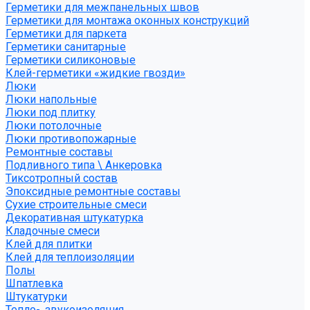
Герметики для межпанельных швов
Герметики для монтажа оконных конструкций
Герметики для паркета
Герметики санитарные
Герметики силиконовые
Клей-герметики «жидкие гвозди»
Люки
Люки напольные
Люки под плитку
Люки потолочные
Люки противопожарные
Ремонтные составы
Подливного типа \ Анкеровка
Тиксотропный состав
Эпоксидные ремонтные составы
Сухие строительные смеси
Декоративная штукатурка
Кладочные смеси
Клей для плитки
Клей для теплоизоляции
Полы
Шпатлевка
Штукатурки
Тепло-, звукоизоляция