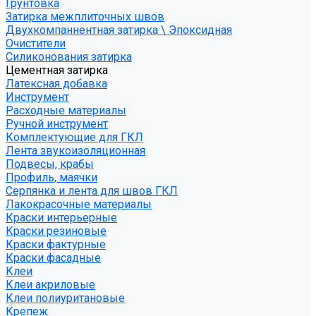
Грунтовка
Затирка межплиточных швов
Двухкомпаннентная затирка \ Эпоксидная
Очистители
Силиконования затирка
Цементная затирка
Латексная добавка
Инструмент
Расходные материалы
Ручной инструмент
Комплектующие для ГКЛ
Лента звукоизоляционная
Подвесы, крабы
Профиль, маячки
Серпянка и лента для швов ГКЛ
Лакокрасочные материалы
Краски интерьерные
Краски резиновые
Краски фактурные
Краски фасадные
Клеи
Клеи акриловые
Клеи полиуритановые
Крепеж