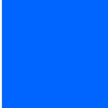
Герметики для дерева
Герметики для кровли
Герметики для межпанельных швов
Герметики для монтажа оконных конструкций
Герметики для паркета
Герметики санитарные
Герметики силиконовые
Клей-герметики «жидкие гвозди»
Люки
Люки напольные
Люки под плитку
Люки потолочные
Люки противопожарные
Ремонтные составы
Подливного типа \ Анкеровка
Тиксотропный состав
Эпоксидные ремонтные составы
Сухие строительные смеси
Декоративная штукатурка
Кладочные смеси
Клей для плитки
Клей для теплоизоляции
Полы
Шпатлевка