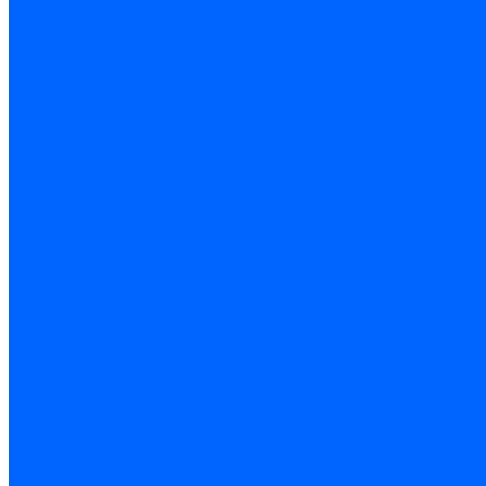
Очистители
Силиконования затирка
Цементная затирка
Латексная добавка
Инструмент
Расходные материалы
Ручной инструмент
Комплектующие для ГКЛ
Лента звукоизоляционная
Подвесы, крабы
Профиль, маячки
Серпянка и лента для швов ГКЛ
Лакокрасочные материалы
Краски интерьерные
Краски резиновые
Краски фактурные
Краски фасадные
Клеи
Клеи акриловые
Клеи полиуритановые
Крепеж
Дюбель-гвозди
Дюбеля для теплоизоляции
Саморезы