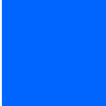
Колеровка
Колеровка краски и декоративной штукатурки
О нас
Оплата и доставка
Контакты
...
Каталог товаров
Гидроизоляция
Готовая к применению
Двухкомпонентная гидроизоляция
Жёсткая гидроизоляция \ Сухая
Проникающая гидроизоляция \ Сухая
Шнур, полотна и ленты гидроизоляционные
Грунтовка
Затирка межплиточных швов
Двухкомпаннентная затирка \ Эпоксидная
Очистители
Силиконования затирка
Цементная затирка
Латексная добавка
Инструмент
Расходные материалы
Ручной инструмент