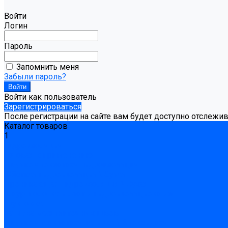
Войти
Логин
Пароль
Запомнить меня
Забыли пароль?
Войти как пользователь
Зарегистрироваться
После регистрации на сайте вам будет доступно отслежи
Каталог товаров
1
Гидроизоляция
Готовая к применению
Двухкомпонентная гидроизоляция
Жёсткая гидроизоляция \ Сухая
Проникающая гидроизоляция \ Сухая
Шнур, полотна и ленты гидроизоляционные
Грунтовка
Затирка межплиточных швов
Двухкомпаннентная затирка \ Эпоксидная