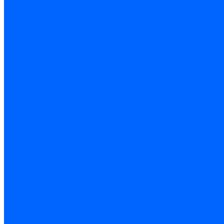
Листовые материалы
Аквапанель
Гипсокартон \ ГКЛ
Клей для обоев
Герметики
Герметики для OSB
Герметики для бетонных полов
Герметики для дерева
Герметики для кровли
Герметики для межпанельных швов
Герметики для монтажа оконных конструкций
Герметики для паркета
Герметики санитарные
Герметики силиконовые
Клей-герметики «жидкие гвозди»
Люки
Люки напольные
Люки под плитку
Люки потолочные
Люки противопожарные
Ремонтные составы
Подливного типа \ Анкеровка
Тиксотропный состав