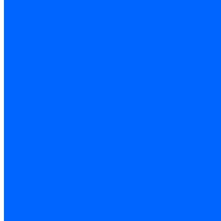
Комплектующие для ГКЛ
Лента звукоизоляционная
Подвесы, крабы
Профиль, маячки
Серпянка и лента для швов ГКЛ
Лакокрасочные материалы
Краски интерьерные
Краски резиновые
Краски фактурные
Краски фасадные
Клеи
Клеи акриловые
Клеи полиуритановые
Крепеж
Дюбель-гвозди
Дюбеля для теплоизоляции
Саморезы
Листовые материалы
Аквапанель
Гипсокартон \ ГКЛ
Клей для обоев
Герметики
Герметики для OSB
Герметики для бетонных полов