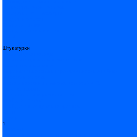
Эпоксидные ремонтные составы
Сухие строительные смеси
Декоративная штукатурка
Кладочные смеси
Клей для плитки
Клей для теплоизоляции
Полы
Шпатлевка
Штукатурки
Тепло-, звукоизоляция
Звукоизоляционные панели/плиты
Базальтовая изоляция
Ветроизоляционные и пароизоляционные плёнки
Минеральная вата
Экструдированный пенополистирол \ XPS
Укладка паркета
Грунтовка для паркетного клея
Клей для паркета
Клей для линолиума и кавролина
Акции
Услуги
1
Доставка
Доставка заказов (индивидуальный расчет)