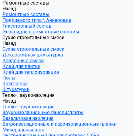
Ремонтные составы
Назад
Ремонтные составы
Подливного типа \ Анкеровка
Тиксотропный состав
Эпоксидные ремонтные составы
Сухие строительные смеси
Назад
Сухие строительные смеси
Декоративная штукатурка
Кладочные смеси
Клей для плитки
Клей для теплоизоляции
Полы
Шпатлевка
Штукатурки
Тепло-, звукоизоляция
Назад
Тепло-, звукоизоляция
Звукоизоляционные панели/плиты
Базальтовая изоляция
Ветроизоляционные и пароизоляционные плёнки
Минеральная вата
Экструдированный пенополистирол \ XPS