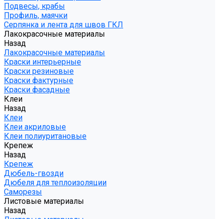
Подвесы, крабы
Профиль, маячки
Серпянка и лента для швов ГКЛ
Лакокрасочные материалы
Назад
Лакокрасочные материалы
Краски интерьерные
Краски резиновые
Краски фактурные
Краски фасадные
Клеи
Назад
Клеи
Клеи акриловые
Клеи полиуритановые
Крепеж
Назад
Крепеж
Дюбель-гвозди
Дюбеля для теплоизоляции
Саморезы
Листовые материалы
Назад