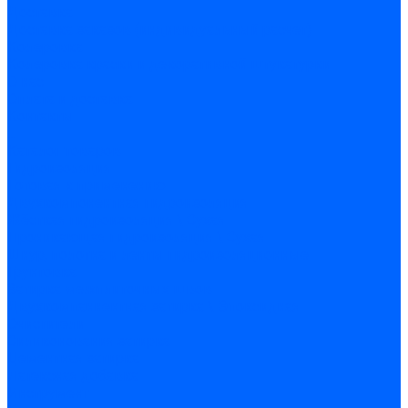
Доставка
Доставка заказов (индивидуальный расчет)
Колеровка
Колеровка краски и декоративной штукатурки
О нас
Оплата и доставка
Контакты
...
Каталог товаров
Гидроизоляция
Готовая к применению
Двухкомпонентная гидроизоляция
Жёсткая гидроизоляция \ Сухая
Проникающая гидроизоляция \ Сухая
Шнур, полотна и ленты гидроизоляционные
Грунтовка
Затирка межплиточных швов
Двухкомпаннентная затирка \ Эпоксидная
Очистители
Силиконования затирка
Цементная затирка
Латексная добавка
Инструмент