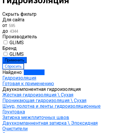
гидроизоляция
Скрыть фильтр
Для сайта
от
до
Производитель
GLIMS
Бренд
GLIMS
Найдено:
Показать
Гидроизоляция
Готовая к применению
Двухкомпонентная гидроизоляция
Жёсткая гидроизоляция \ Сухая
Проникающая гидроизоляция \ Сухая
Шнур, полотна и ленты гидроизоляционные
Грунтовка
Затирка межплиточных швов
Двухкомпаннентная затирка \ Эпоксидная
Очистители