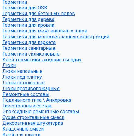
Герметики
Герметики для OSB
Герметики для бетонных полов
Герметики для дерева
Герметики для кровли
Герметики для межпанельных швов
Герметики для монтажа оконных конструкций
Герметики для паркета
Герметики санитарные
Герметики силиконовые
Клей-герметики «жидкие гвозди»
Люки
Люки напольные
Люки под плитку
Люки потолочные
Люки противопожарные
Ремонтные составы
Подливного типа \ Анкеровка
Тиксотропный состав
Эпоксидные ремонтные составы
Сухие строительные смеси
Декоративная штукатурка
Кладочные смеси
Клей для плитки