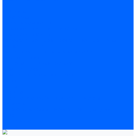
Полы
Шпатлевка
Штукатурки
Тепло-, звукоизоляция
Звукоизоляционные панели/плиты
Базальтовая изоляция
Ветроизоляционные и пароизоляционные плёнки
Минеральная вата
Экструдированный пенополистирол \ XPS
Укладка паркета
Грунтовка для паркетного клея
Клей для паркета
Клей для линолиума и кавролина
Акции
Услуги
Доставка
Доставка заказов (индивидуальный расчет)
Колеровка
Колеровка краски и декоративной штукатурки
О нас
Оплата и доставка
Контакты