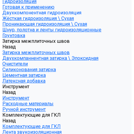
Гидроизоляция
Готовая к применению
Двухкомпонентная гидроизоляция
Жёсткая гидроизоляция \ Сухая
Проникающая гидроизоляция \ Сухая
Шнур, полотна и ленты гидроизоляционные
Грунтовка
Затирка межплиточных швов
Назад
Затирка межплиточных швов
Двухкомпаннентная затирка \ Эпоксидная
Очистители
Силиконования затирка
Цементная затирка
Латексная добавка
Инструмент
Назад
Инструмент
Расходные материалы
Ручной инструмент
Комплектующие для ГКЛ
Назад
Комплектующие для ГКЛ
Лента звукоизоляционная