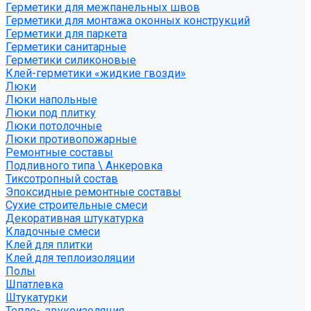
Герметики для межпанельных швов
Герметики для монтажа оконных конструкций
Герметики для паркета
Герметики санитарные
Герметики силиконовые
Клей-герметики «жидкие гвозди»
Люки
Люки напольные
Люки под плитку
Люки потолочные
Люки противопожарные
Ремонтные составы
Подливного типа \ Анкеровка
Тиксотропный состав
Эпоксидные ремонтные составы
Сухие строительные смеси
Декоративная штукатурка
Кладочные смеси
Клей для плитки
Клей для теплоизоляции
Полы
Шпатлевка
Штукатурки
Тепло-, звукоизоляция