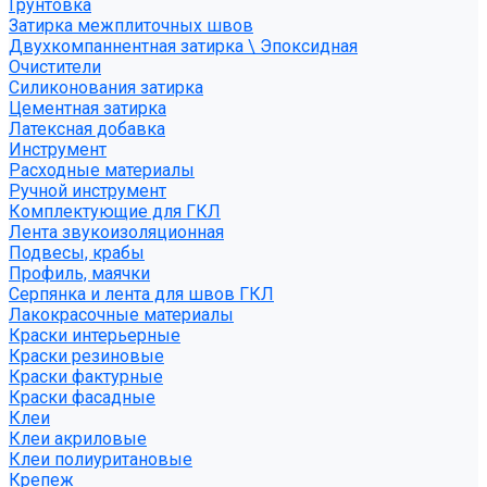
Грунтовка
Затирка межплиточных швов
Двухкомпаннентная затирка \ Эпоксидная
Очистители
Силиконования затирка
Цементная затирка
Латексная добавка
Инструмент
Расходные материалы
Ручной инструмент
Комплектующие для ГКЛ
Лента звукоизоляционная
Подвесы, крабы
Профиль, маячки
Серпянка и лента для швов ГКЛ
Лакокрасочные материалы
Краски интерьерные
Краски резиновые
Краски фактурные
Краски фасадные
Клеи
Клеи акриловые
Клеи полиуритановые
Крепеж