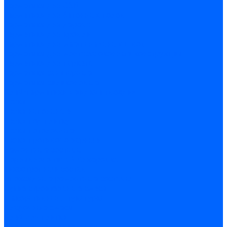
Герметики для OSB
Герметики для бетонных полов
Герметики для дерева
Герметики для кровли
Герметики для межпанельных швов
Герметики для монтажа оконных конструкций
Герметики для паркета
Герметики санитарные
Герметики силиконовые
Клей-герметики «жидкие гвозди»
Люки
Люки напольные
Люки под плитку
Люки потолочные
Люки противопожарные
Ремонтные составы
Подливного типа \ Анкеровка
Тиксотропный состав
Эпоксидные ремонтные составы
Сухие строительные смеси
Декоративная штукатурка
Кладочные смеси
Клей для плитки
Клей для теплоизоляции