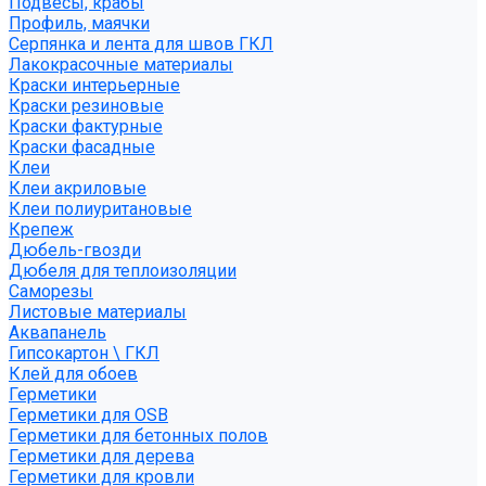
Подвесы, крабы
Профиль, маячки
Серпянка и лента для швов ГКЛ
Лакокрасочные материалы
Краски интерьерные
Краски резиновые
Краски фактурные
Краски фасадные
Клеи
Клеи акриловые
Клеи полиуритановые
Крепеж
Дюбель-гвозди
Дюбеля для теплоизоляции
Саморезы
Листовые материалы
Аквапанель
Гипсокартон \ ГКЛ
Клей для обоев
Герметики
Герметики для OSB
Герметики для бетонных полов
Герметики для дерева
Герметики для кровли