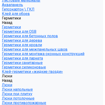
Листовые материалы
Аквапанель
Гипсокартон \ ГКЛ
Клей для обоев
Герметики
Назад
Герметики
Герметики для OSB
Герметики для бетонных полов
Герметики для дерева
Герметики для кровли
Герметики для межпанельных швов
Герметики для монтажа оконных конструкций
Герметики для паркета
Герметики санитарные
Герметики силиконовые
Клей-герметики «жидкие гвозди»
Люки
Назад
Люки
Люки напольные
Люки под плитку
Люки потолочные
Люки противопожарные