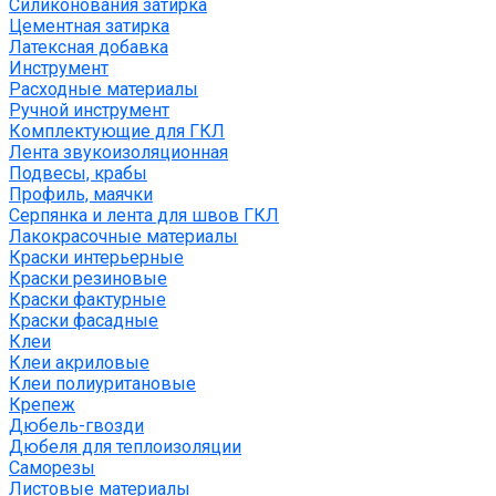
Силиконования затирка
Цементная затирка
Латексная добавка
Инструмент
Расходные материалы
Ручной инструмент
Комплектующие для ГКЛ
Лента звукоизоляционная
Подвесы, крабы
Профиль, маячки
Серпянка и лента для швов ГКЛ
Лакокрасочные материалы
Краски интерьерные
Краски резиновые
Краски фактурные
Краски фасадные
Клеи
Клеи акриловые
Клеи полиуритановые
Крепеж
Дюбель-гвозди
Дюбеля для теплоизоляции
Саморезы
Листовые материалы