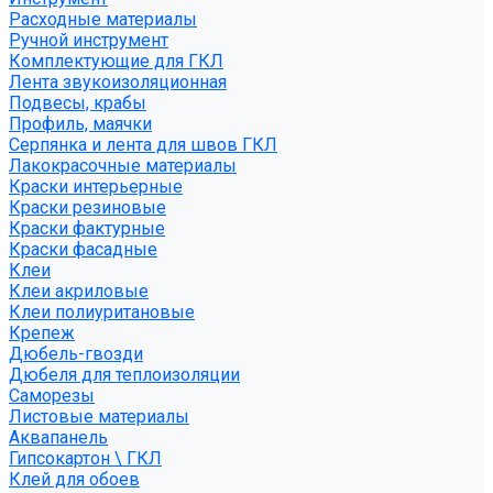
Расходные материалы
Ручной инструмент
Комплектующие для ГКЛ
Лента звукоизоляционная
Подвесы, крабы
Профиль, маячки
Серпянка и лента для швов ГКЛ
Лакокрасочные материалы
Краски интерьерные
Краски резиновые
Краски фактурные
Краски фасадные
Клеи
Клеи акриловые
Клеи полиуритановые
Крепеж
Дюбель-гвозди
Дюбеля для теплоизоляции
Саморезы
Листовые материалы
Аквапанель
Гипсокартон \ ГКЛ
Клей для обоев