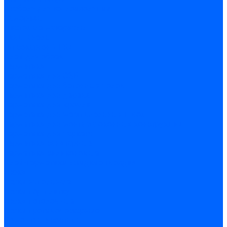
Дюбеля для теплоизоляции
Саморезы
Листовые материалы
Аквапанель
Гипсокартон \ ГКЛ
Клей для обоев
Герметики
Герметики для OSB
Герметики для бетонных полов
Герметики для дерева
Герметики для кровли
Герметики для межпанельных швов
Герметики для монтажа оконных конструкций
Герметики для паркета
Герметики санитарные
Герметики силиконовые
Клей-герметики «жидкие гвозди»
Люки
Люки напольные
Люки под плитку
Люки потолочные
Люки противопожарные
Ремонтные составы