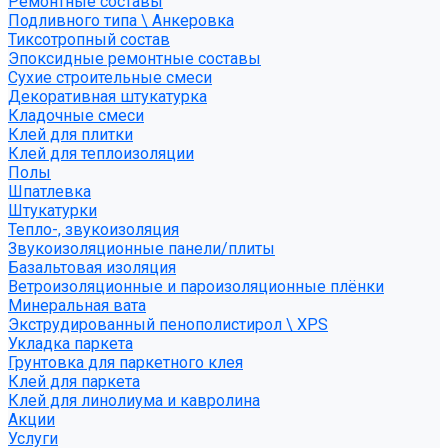
Ремонтные составы
Подливного типа \ Анкеровка
Тиксотропный состав
Эпоксидные ремонтные составы
Сухие строительные смеси
Декоративная штукатурка
Кладочные смеси
Клей для плитки
Клей для теплоизоляции
Полы
Шпатлевка
Штукатурки
Тепло-, звукоизоляция
Звукоизоляционные панели/плиты
Базальтовая изоляция
Ветроизоляционные и пароизоляционные плёнки
Минеральная вата
Экструдированный пенополистирол \ XPS
Укладка паркета
Грунтовка для паркетного клея
Клей для паркета
Клей для линолиума и кавролина
Акции
Услуги