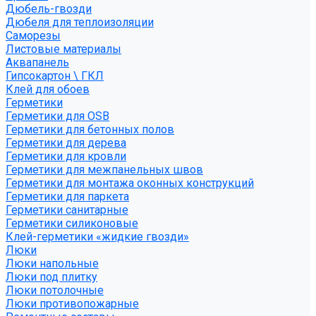
Дюбель-гвозди
Дюбеля для теплоизоляции
Саморезы
Листовые материалы
Аквапанель
Гипсокартон \ ГКЛ
Клей для обоев
Герметики
Герметики для OSB
Герметики для бетонных полов
Герметики для дерева
Герметики для кровли
Герметики для межпанельных швов
Герметики для монтажа оконных конструкций
Герметики для паркета
Герметики санитарные
Герметики силиконовые
Клей-герметики «жидкие гвозди»
Люки
Люки напольные
Люки под плитку
Люки потолочные
Люки противопожарные