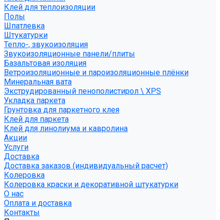
Клей для теплоизоляции
Полы
Шпатлевка
Штукатурки
Тепло-, звукоизоляция
Звукоизоляционные панели/плиты
Базальтовая изоляция
Ветроизоляционные и пароизоляционные плёнки
Минеральная вата
Экструдированный пенополистирол \ XPS
Укладка паркета
Грунтовка для паркетного клея
Клей для паркета
Клей для линолиума и кавролина
Акции
Услуги
Доставка
Доставка заказов (индивидуальный расчет)
Колеровка
Колеровка краски и декоративной штукатурки
О нас
Оплата и доставка
Контакты