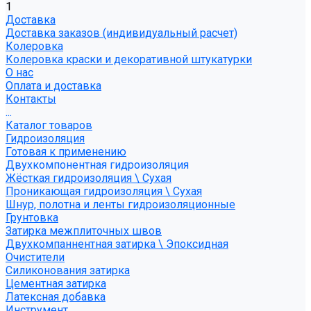
1
Доставка
Доставка заказов (индивидуальный расчет)
Колеровка
Колеровка краски и декоративной штукатурки
О нас
Оплата и доставка
Контакты
...
Каталог товаров
Гидроизоляция
Готовая к применению
Двухкомпонентная гидроизоляция
Жёсткая гидроизоляция \ Сухая
Проникающая гидроизоляция \ Сухая
Шнур, полотна и ленты гидроизоляционные
Грунтовка
Затирка межплиточных швов
Двухкомпаннентная затирка \ Эпоксидная
Очистители
Силиконования затирка
Цементная затирка
Латексная добавка
Инструмент