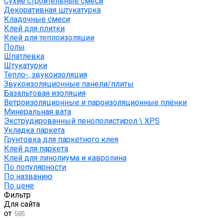
Сухие строительные смеси
Декоративная штукатурка
Кладочные смеси
Клей для плитки
Клей для теплоизоляции
Полы
Шпатлевка
Штукатурки
Тепло-, звукоизоляция
Звукоизоляционные панели/плиты
Базальтовая изоляция
Ветроизоляционные и пароизоляционные плёнки
Минеральная вата
Экструдированный пенополистирол \ XPS
Укладка паркета
Грунтовка для паркетного клея
Клей для паркета
Клей для линолиума и кавролина
По популярности
По названию
По цене
Фильтр
Для сайта
от