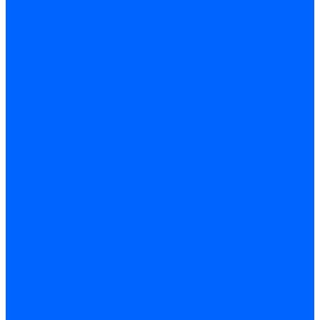
Затирка межплиточных швов
Двухкомпаннентная затирка \ Эпоксидная
Очистители
Силиконования затирка
Цементная затирка
Латексная добавка
Инструмент
Расходные материалы
Ручной инструмент
Комплектующие для ГКЛ
Лента звукоизоляционная
Подвесы, крабы
Профиль, маячки
Серпянка и лента для швов ГКЛ
Лакокрасочные материалы
Краски интерьерные
Краски резиновые
Краски фактурные
Краски фасадные
Клеи
Клеи акриловые
Клеи полиуритановые
Крепеж
Дюбель-гвозди