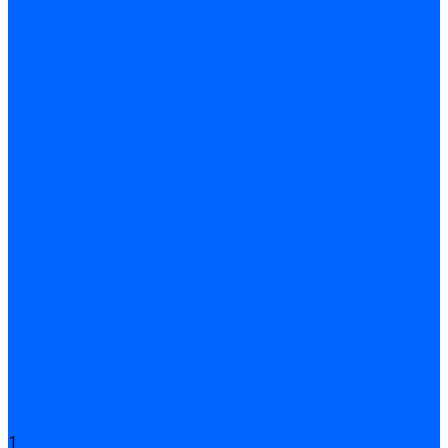
Подливного типа \ Анкеровка
Тиксотропный состав
Эпоксидные ремонтные составы
Сухие строительные смеси
Декоративная штукатурка
Кладочные смеси
Клей для плитки
Клей для теплоизоляции
Полы
Шпатлевка
Штукатурки
Тепло-, звукоизоляция
Звукоизоляционные панели/плиты
Базальтовая изоляция
Ветроизоляционные и пароизоляционные плёнки
Минеральная вата
Экструдированный пенополистирол \ XPS
Укладка паркета
Грунтовка для паркетного клея
Клей для паркета
Клей для линолиума и кавролина
Акции
Услуги
1