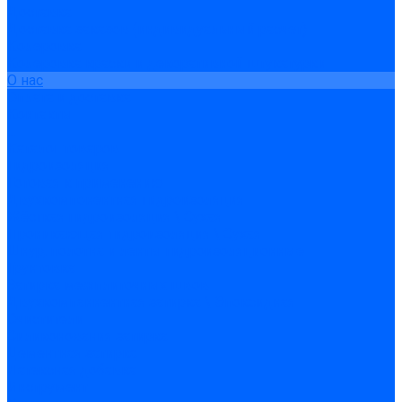
Доставка
Доставка заказов (индивидуальный расчет)
Колеровка
Колеровка краски и декоративной штукатурки
О нас
Оплата и доставка
Контакты
...
Каталог товаров
Гидроизоляция
Готовая к применению
Двухкомпонентная гидроизоляция
Жёсткая гидроизоляция \ Сухая
Проникающая гидроизоляция \ Сухая
Шнур, полотна и ленты гидроизоляционные
Грунтовка
Затирка межплиточных швов
Двухкомпаннентная затирка \ Эпоксидная
Очистители
Силиконования затирка
Цементная затирка
Латексная добавка
Инструмент