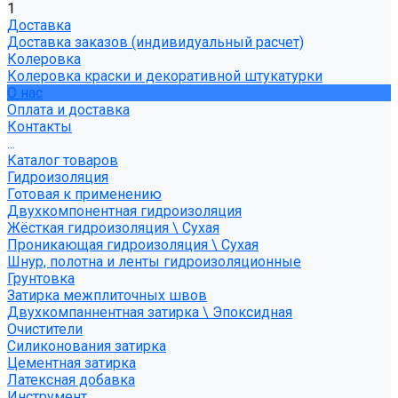
1
Доставка
Доставка заказов (индивидуальный расчет)
Колеровка
Колеровка краски и декоративной штукатурки
О нас
Оплата и доставка
Контакты
...
Каталог товаров
Гидроизоляция
Готовая к применению
Двухкомпонентная гидроизоляция
Жёсткая гидроизоляция \ Сухая
Проникающая гидроизоляция \ Сухая
Шнур, полотна и ленты гидроизоляционные
Грунтовка
Затирка межплиточных швов
Двухкомпаннентная затирка \ Эпоксидная
Очистители
Силиконования затирка
Цементная затирка
Латексная добавка
Инструмент