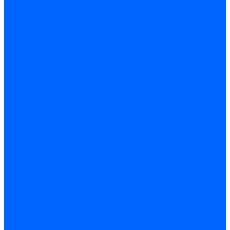
Герметики для OSB
Герметики для бетонных полов
Герметики для дерева
Герметики для кровли
Герметики для межпанельных швов
Герметики для монтажа оконных конструкций
Герметики для паркета
Герметики санитарные
Герметики силиконовые
Клей-герметики «жидкие гвозди»
Люки
Люки напольные
Люки под плитку
Люки потолочные
Люки противопожарные
Ремонтные составы
Подливного типа \ Анкеровка
Тиксотропный состав
Эпоксидные ремонтные составы
Сухие строительные смеси
Декоративная штукатурка
Кладочные смеси
Клей для плитки
Клей для теплоизоляции