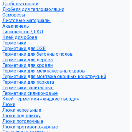
Дюбель-гвозди
Дюбеля для теплоизоляции
Саморезы
Листовые материалы
Аквапанель
Гипсокартон \ ГКЛ
Клей для обоев
Герметики
Герметики для OSB
Герметики для бетонных полов
Герметики для дерева
Герметики для кровли
Герметики для межпанельных швов
Герметики для монтажа оконных конструкций
Герметики для паркета
Герметики санитарные
Герметики силиконовые
Клей-герметики «жидкие гвозди»
Люки
Люки напольные
Люки под плитку
Люки потолочные
Люки противопожарные