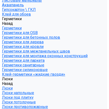
Листовые материалы
Аквапанель
Гипсокартон \ ГКЛ
Клей для обоев
Герметики
Назад
Герметики
Герметики для OSB
Герметики для бетонных полов
Герметики для дерева
Герметики для кровли
Герметики для межпанельных швов
Герметики для монтажа оконных конструкций
Герметики для паркета
Герметики санитарные
Герметики силиконовые
Клей-герметики «жидкие гвозди»
Люки
Назад
Люки
Люки напольные
Люки под плитку
Люки потолочные
Люки противопожарные