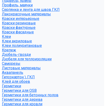
Подвесы, крабы
Профиль, маячки
Серпянка и лента для швов ГКЛ
Лакокрасочные материалы
Краски интерьерные
Краски резиновые
Краски фактурные
Краски фасадные
Клеи
Клеи акриловые
Клеи полиуритановые
Крепеж
Дюбель-гвозди
Дюбеля для теплоизоляции
Саморезы
Листовые материалы
Аквапанель
Гипсокартон \ ГКЛ
Клей для обоев
Герметики
Герметики для OSB
Герметики для бетонных полов
Герметики для дерева
Герметики для кровли