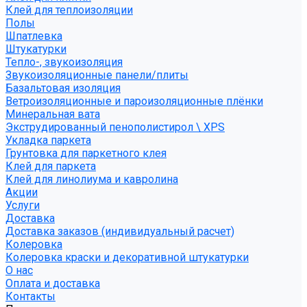
Клей для теплоизоляции
Полы
Шпатлевка
Штукатурки
Тепло-, звукоизоляция
Звукоизоляционные панели/плиты
Базальтовая изоляция
Ветроизоляционные и пароизоляционные плёнки
Минеральная вата
Экструдированный пенополистирол \ XPS
Укладка паркета
Грунтовка для паркетного клея
Клей для паркета
Клей для линолиума и кавролина
Акции
Услуги
Доставка
Доставка заказов (индивидуальный расчет)
Колеровка
Колеровка краски и декоративной штукатурки
О нас
Оплата и доставка
Контакты