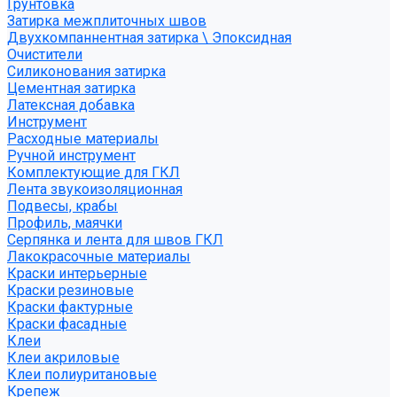
Грунтовка
Затирка межплиточных швов
Двухкомпаннентная затирка \ Эпоксидная
Очистители
Силиконования затирка
Цементная затирка
Латексная добавка
Инструмент
Расходные материалы
Ручной инструмент
Комплектующие для ГКЛ
Лента звукоизоляционная
Подвесы, крабы
Профиль, маячки
Серпянка и лента для швов ГКЛ
Лакокрасочные материалы
Краски интерьерные
Краски резиновые
Краски фактурные
Краски фасадные
Клеи
Клеи акриловые
Клеи полиуритановые
Крепеж