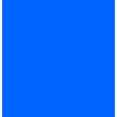
Дюбеля для теплоизоляции
Саморезы
Листовые материалы
Аквапанель
Гипсокартон \ ГКЛ
Клей для обоев
Герметики
Герметики для OSB
Герметики для бетонных полов
Герметики для дерева
Герметики для кровли
Герметики для межпанельных швов
Герметики для монтажа оконных конструкций
Герметики для паркета
Герметики санитарные
Герметики силиконовые
Клей-герметики «жидкие гвозди»
Люки
Люки напольные
Люки под плитку
Люки потолочные
Люки противопожарные
Ремонтные составы