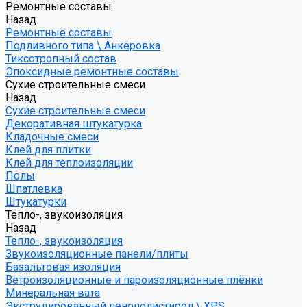
Ремонтные составы
Назад
Ремонтные составы
Подливного типа \ Анкеровка
Тиксотропный состав
Эпоксидные ремонтные составы
Сухие строительные смеси
Назад
Сухие строительные смеси
Декоративная штукатурка
Кладочные смеси
Клей для плитки
Клей для теплоизоляции
Полы
Шпатлевка
Штукатурки
Тепло-, звукоизоляция
Назад
Тепло-, звукоизоляция
Звукоизоляционные панели/плиты
Базальтовая изоляция
Ветроизоляционные и пароизоляционные плёнки
Минеральная вата
Экструдированный пенополистирол \ XPS