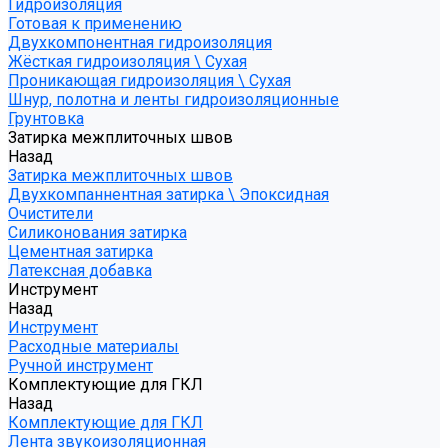
Гидроизоляция
Готовая к применению
Двухкомпонентная гидроизоляция
Жёсткая гидроизоляция \ Сухая
Проникающая гидроизоляция \ Сухая
Шнур, полотна и ленты гидроизоляционные
Грунтовка
Затирка межплиточных швов
Назад
Затирка межплиточных швов
Двухкомпаннентная затирка \ Эпоксидная
Очистители
Силиконования затирка
Цементная затирка
Латексная добавка
Инструмент
Назад
Инструмент
Расходные материалы
Ручной инструмент
Комплектующие для ГКЛ
Назад
Комплектующие для ГКЛ
Лента звукоизоляционная