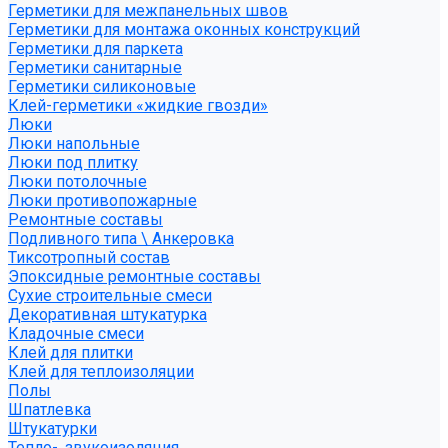
Герметики для межпанельных швов
Герметики для монтажа оконных конструкций
Герметики для паркета
Герметики санитарные
Герметики силиконовые
Клей-герметики «жидкие гвозди»
Люки
Люки напольные
Люки под плитку
Люки потолочные
Люки противопожарные
Ремонтные составы
Подливного типа \ Анкеровка
Тиксотропный состав
Эпоксидные ремонтные составы
Сухие строительные смеси
Декоративная штукатурка
Кладочные смеси
Клей для плитки
Клей для теплоизоляции
Полы
Шпатлевка
Штукатурки
Тепло-, звукоизоляция