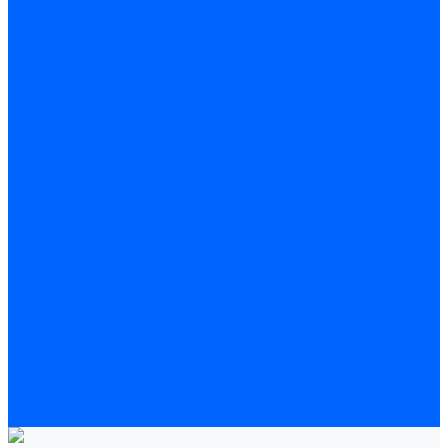
Полы
Шпатлевка
Штукатурки
Тепло-, звукоизоляция
Звукоизоляционные панели/плиты
Базальтовая изоляция
Ветроизоляционные и пароизоляционные плёнки
Минеральная вата
Экструдированный пенополистирол \ XPS
Укладка паркета
Грунтовка для паркетного клея
Клей для паркета
Клей для линолиума и кавролина
Акции
Услуги
Доставка
Доставка заказов (индивидуальный расчет)
Колеровка
Колеровка краски и декоративной штукатурки
О нас
Оплата и доставка
Контакты