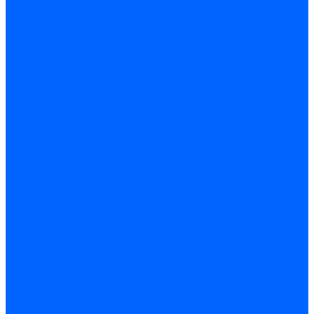
Затирка межплиточных швов
Двухкомпаннентная затирка \ Эпоксидная
Очистители
Силиконования затирка
Цементная затирка
Латексная добавка
Инструмент
Расходные материалы
Ручной инструмент
Комплектующие для ГКЛ
Лента звукоизоляционная
Подвесы, крабы
Профиль, маячки
Серпянка и лента для швов ГКЛ
Лакокрасочные материалы
Краски интерьерные
Краски резиновые
Краски фактурные
Краски фасадные
Клеи
Клеи акриловые
Клеи полиуритановые
Крепеж
Дюбель-гвозди