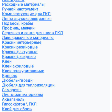
Расходные материалы
Ручной инструмент
Комплектующие для ГКЛ
Лента звукоизоляционная
Подвесы, крабы
Профиль, маячки
Серпянка и лента для швов ГКЛ
Лакокрасочные материалы
Краски интерьерные
Краски резиновые
Краски фактурные
Краски фасадные
Клеи
Клеи акриловые
Клеи полиуритановые
Крепеж
Дюбель-гвозди
Дюбеля для теплоизоляции
Саморезы
Листовые материалы
Аквапанель
Гипсокартон \ ГКЛ
Клей для обоев