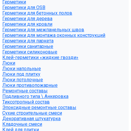
Герметики
Герметики для OSB
Герметики для бетонных полов
Герметики для дерева
Герметики для кровли
Герметики для межпанельных швов
Герметики для монтажа оконных конструкций
Герметики для паркета
Герметики санитарные
Герметики силиконовые
Клей-герметики «жидкие гвозди»
Люки
Люки напольные
Люки под плитку
Люки потолочные
Люки противопожарные
Ремонтные составы
Подливного типа \ Анкеровка
Тиксотропный состав
Эпоксидные ремонтные составы
Сухие строительные смеси
Декоративная штукатурка
Кладочные смеси
Клей для плитки