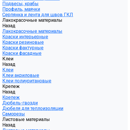
Подвесы, крабы
Профиль, маячки
Серпянка и лента для швов ГКЛ
Лакокрасочные материалы
Назад
Лакокрасочные материалы
Краски интерьерные
Краски резиновые
Краски фактурные
Краски фасадные
Клеи
Назад
Клеи
Клеи акриловые
Клеи полиуритановые
Крепеж
Назад
Крепеж
Дюбель-гвозди
Дюбеля для теплоизоляции
Саморезы
Листовые материалы
Назад