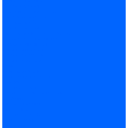
Расходные материалы
Ручной инструмент
Комплектующие для ГКЛ
Лента звукоизоляционная
Подвесы, крабы
Профиль, маячки
Серпянка и лента для швов ГКЛ
Лакокрасочные материалы
Краски интерьерные
Краски резиновые
Краски фактурные
Краски фасадные
Клеи
Клеи акриловые
Клеи полиуритановые
Крепеж
Дюбель-гвозди
Дюбеля для теплоизоляции
Саморезы
Листовые материалы
Аквапанель
Гипсокартон \ ГКЛ
Клей для обоев
Герметики