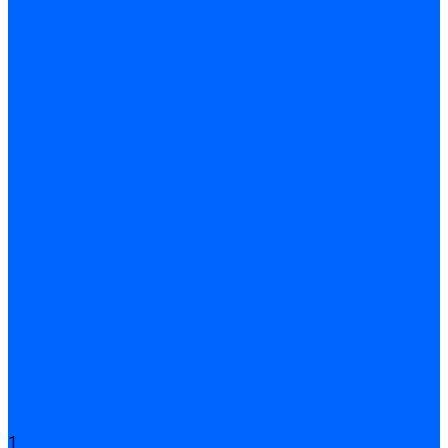
Подливного типа \ Анкеровка
Тиксотропный состав
Эпоксидные ремонтные составы
Сухие строительные смеси
Декоративная штукатурка
Кладочные смеси
Клей для плитки
Клей для теплоизоляции
Полы
Шпатлевка
Штукатурки
Тепло-, звукоизоляция
Звукоизоляционные панели/плиты
Базальтовая изоляция
Ветроизоляционные и пароизоляционные плёнки
Минеральная вата
Экструдированный пенополистирол \ XPS
Укладка паркета
Грунтовка для паркетного клея
Клей для паркета
Клей для линолиума и кавролина
Акции
Услуги
1