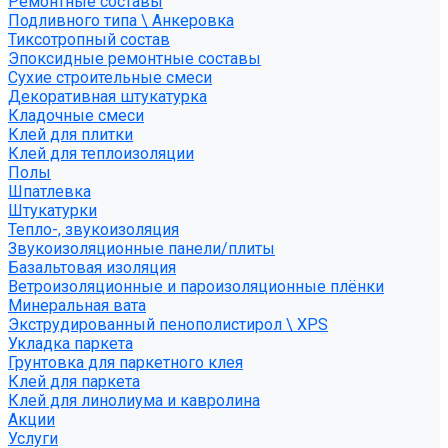
Ремонтные составы
Подливного типа \ Анкеровка
Тиксотропный состав
Эпоксидные ремонтные составы
Сухие строительные смеси
Декоративная штукатурка
Кладочные смеси
Клей для плитки
Клей для теплоизоляции
Полы
Шпатлевка
Штукатурки
Тепло-, звукоизоляция
Звукоизоляционные панели/плиты
Базальтовая изоляция
Ветроизоляционные и пароизоляционные плёнки
Минеральная вата
Экструдированный пенополистирол \ XPS
Укладка паркета
Грунтовка для паркетного клея
Клей для паркета
Клей для линолиума и кавролина
Акции
Услуги