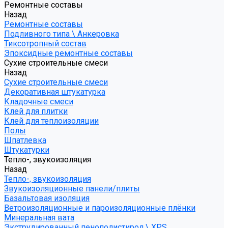
Ремонтные составы
Назад
Ремонтные составы
Подливного типа \ Анкеровка
Тиксотропный состав
Эпоксидные ремонтные составы
Сухие строительные смеси
Назад
Сухие строительные смеси
Декоративная штукатурка
Кладочные смеси
Клей для плитки
Клей для теплоизоляции
Полы
Шпатлевка
Штукатурки
Тепло-, звукоизоляция
Назад
Тепло-, звукоизоляция
Звукоизоляционные панели/плиты
Базальтовая изоляция
Ветроизоляционные и пароизоляционные плёнки
Минеральная вата
Экструдированный пенополистирол \ XPS