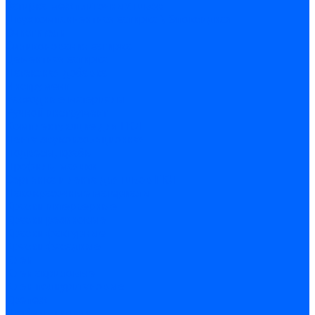
Затирка межплиточных швов
Двухкомпаннентная затирка \ Эпоксидная
Очистители
Силиконования затирка
Цементная затирка
Латексная добавка
Инструмент
Расходные материалы
Ручной инструмент
Комплектующие для ГКЛ
Лента звукоизоляционная
Подвесы, крабы
Профиль, маячки
Серпянка и лента для швов ГКЛ
Лакокрасочные материалы
Краски интерьерные
Краски резиновые
Краски фактурные
Краски фасадные
Клеи
Клеи акриловые
Клеи полиуритановые
Крепеж
Дюбель-гвозди