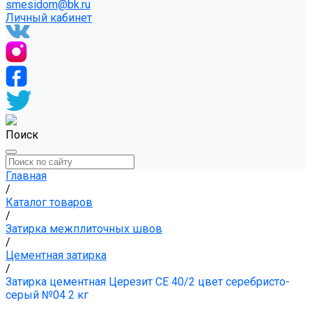
smesidom@bk.ru
Личный кабинет
Поиск
Главная
/
Каталог товаров
/
Затирка межплиточных швов
/
Цементная затирка
/
Затирка цементная Церезит CE 40/2 цвет серебристо-
серый №04 2 кг