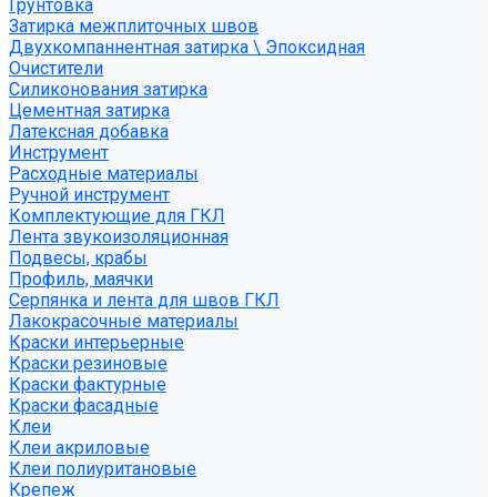
Грунтовка
Затирка межплиточных швов
Двухкомпаннентная затирка \ Эпоксидная
Очистители
Силиконования затирка
Цементная затирка
Латексная добавка
Инструмент
Расходные материалы
Ручной инструмент
Комплектующие для ГКЛ
Лента звукоизоляционная
Подвесы, крабы
Профиль, маячки
Серпянка и лента для швов ГКЛ
Лакокрасочные материалы
Краски интерьерные
Краски резиновые
Краски фактурные
Краски фасадные
Клеи
Клеи акриловые
Клеи полиуритановые
Крепеж