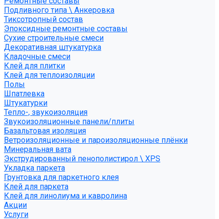
Ремонтные составы
Подливного типа \ Анкеровка
Тиксотропный состав
Эпоксидные ремонтные составы
Сухие строительные смеси
Декоративная штукатурка
Кладочные смеси
Клей для плитки
Клей для теплоизоляции
Полы
Шпатлевка
Штукатурки
Тепло-, звукоизоляция
Звукоизоляционные панели/плиты
Базальтовая изоляция
Ветроизоляционные и пароизоляционные плёнки
Минеральная вата
Экструдированный пенополистирол \ XPS
Укладка паркета
Грунтовка для паркетного клея
Клей для паркета
Клей для линолиума и кавролина
Акции
Услуги