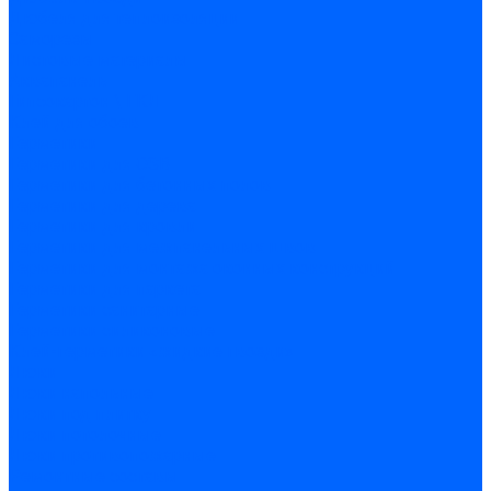
Дюбеля для теплоизоляции
Саморезы
Листовые материалы
Аквапанель
Гипсокартон \ ГКЛ
Клей для обоев
Герметики
Герметики для OSB
Герметики для бетонных полов
Герметики для дерева
Герметики для кровли
Герметики для межпанельных швов
Герметики для монтажа оконных конструкций
Герметики для паркета
Герметики санитарные
Герметики силиконовые
Клей-герметики «жидкие гвозди»
Люки
Люки напольные
Люки под плитку
Люки потолочные
Люки противопожарные
Ремонтные составы