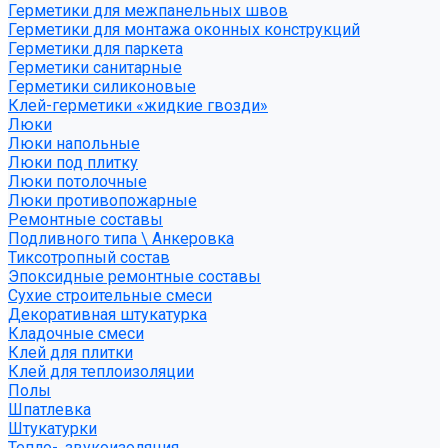
Герметики для межпанельных швов
Герметики для монтажа оконных конструкций
Герметики для паркета
Герметики санитарные
Герметики силиконовые
Клей-герметики «жидкие гвозди»
Люки
Люки напольные
Люки под плитку
Люки потолочные
Люки противопожарные
Ремонтные составы
Подливного типа \ Анкеровка
Тиксотропный состав
Эпоксидные ремонтные составы
Сухие строительные смеси
Декоративная штукатурка
Кладочные смеси
Клей для плитки
Клей для теплоизоляции
Полы
Шпатлевка
Штукатурки
Тепло-, звукоизоляция