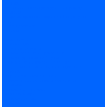
Доставка
Доставка заказов (индивидуальный расчет)
Колеровка
Колеровка краски и декоративной штукатурки
О нас
Оплата и доставка
Контакты
...
Каталог товаров
Гидроизоляция
Готовая к применению
Двухкомпонентная гидроизоляция
Жёсткая гидроизоляция \ Сухая
Проникающая гидроизоляция \ Сухая
Шнур, полотна и ленты гидроизоляционные
Грунтовка
Затирка межплиточных швов
Двухкомпаннентная затирка \ Эпоксидная
Очистители
Силиконования затирка
Цементная затирка
Латексная добавка
Инструмент