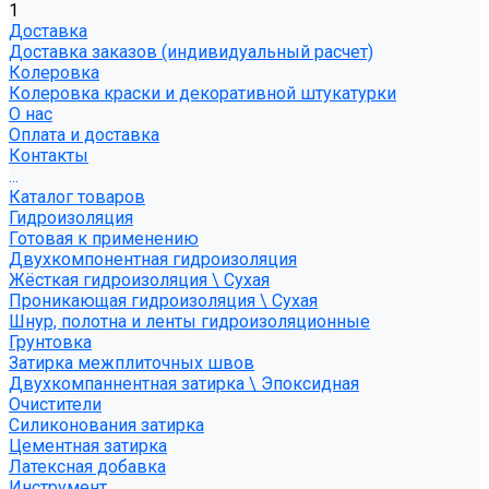
1
Доставка
Доставка заказов (индивидуальный расчет)
Колеровка
Колеровка краски и декоративной штукатурки
О нас
Оплата и доставка
Контакты
...
Каталог товаров
Гидроизоляция
Готовая к применению
Двухкомпонентная гидроизоляция
Жёсткая гидроизоляция \ Сухая
Проникающая гидроизоляция \ Сухая
Шнур, полотна и ленты гидроизоляционные
Грунтовка
Затирка межплиточных швов
Двухкомпаннентная затирка \ Эпоксидная
Очистители
Силиконования затирка
Цементная затирка
Латексная добавка
Инструмент