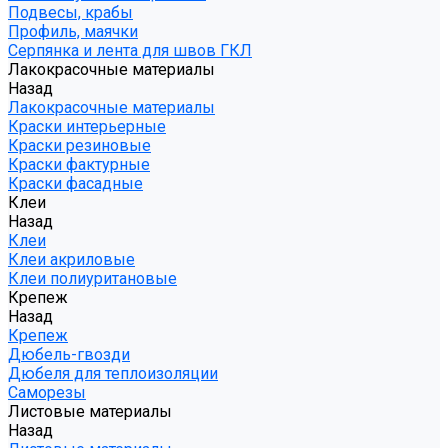
Подвесы, крабы
Профиль, маячки
Серпянка и лента для швов ГКЛ
Лакокрасочные материалы
Назад
Лакокрасочные материалы
Краски интерьерные
Краски резиновые
Краски фактурные
Краски фасадные
Клеи
Назад
Клеи
Клеи акриловые
Клеи полиуритановые
Крепеж
Назад
Крепеж
Дюбель-гвозди
Дюбеля для теплоизоляции
Саморезы
Листовые материалы
Назад