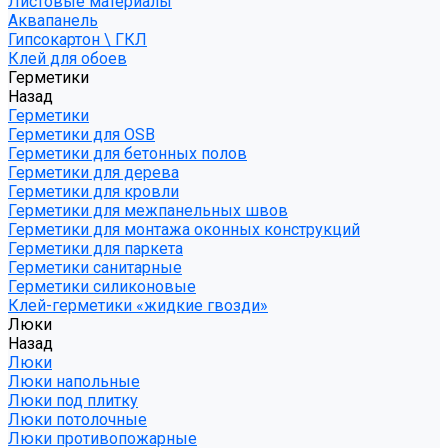
Листовые материалы
Аквапанель
Гипсокартон \ ГКЛ
Клей для обоев
Герметики
Назад
Герметики
Герметики для OSB
Герметики для бетонных полов
Герметики для дерева
Герметики для кровли
Герметики для межпанельных швов
Герметики для монтажа оконных конструкций
Герметики для паркета
Герметики санитарные
Герметики силиконовые
Клей-герметики «жидкие гвозди»
Люки
Назад
Люки
Люки напольные
Люки под плитку
Люки потолочные
Люки противопожарные