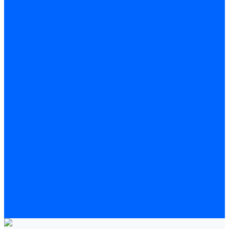
Полы
Шпатлевка
Штукатурки
Тепло-, звукоизоляция
Звукоизоляционные панели/плиты
Базальтовая изоляция
Ветроизоляционные и пароизоляционные плёнки
Минеральная вата
Экструдированный пенополистирол \ XPS
Укладка паркета
Грунтовка для паркетного клея
Клей для паркета
Клей для линолиума и кавролина
Акции
Услуги
Доставка
Доставка заказов (индивидуальный расчет)
Колеровка
Колеровка краски и декоративной штукатурки
О нас
Оплата и доставка
Контакты