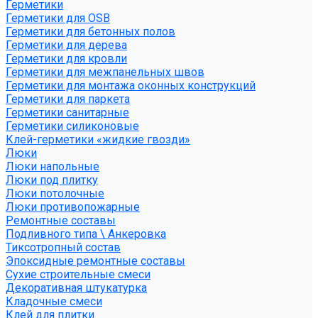
Герметики
Герметики для OSB
Герметики для бетонных полов
Герметики для дерева
Герметики для кровли
Герметики для межпанельных швов
Герметики для монтажа оконных конструкций
Герметики для паркета
Герметики санитарные
Герметики силиконовые
Клей-герметики «жидкие гвозди»
Люки
Люки напольные
Люки под плитку
Люки потолочные
Люки противопожарные
Ремонтные составы
Подливного типа \ Анкеровка
Тиксотропный состав
Эпоксидные ремонтные составы
Сухие строительные смеси
Декоративная штукатурка
Кладочные смеси
Клей для плитки