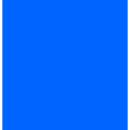
Расходные материалы
Ручной инструмент
Комплектующие для ГКЛ
Лента звукоизоляционная
Подвесы, крабы
Профиль, маячки
Серпянка и лента для швов ГКЛ
Лакокрасочные материалы
Краски интерьерные
Краски резиновые
Краски фактурные
Краски фасадные
Клеи
Клеи акриловые
Клеи полиуритановые
Крепеж
Дюбель-гвозди
Дюбеля для теплоизоляции
Саморезы
Листовые материалы
Аквапанель
Гипсокартон \ ГКЛ
Клей для обоев
Герметики