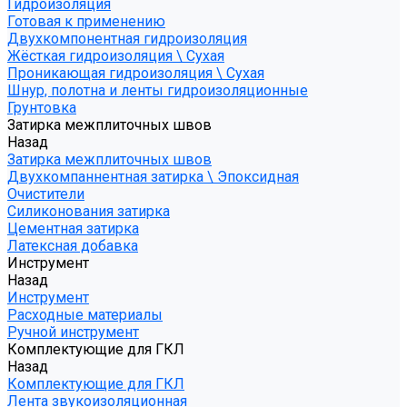
Гидроизоляция
Готовая к применению
Двухкомпонентная гидроизоляция
Жёсткая гидроизоляция \ Сухая
Проникающая гидроизоляция \ Сухая
Шнур, полотна и ленты гидроизоляционные
Грунтовка
Затирка межплиточных швов
Назад
Затирка межплиточных швов
Двухкомпаннентная затирка \ Эпоксидная
Очистители
Силиконования затирка
Цементная затирка
Латексная добавка
Инструмент
Назад
Инструмент
Расходные материалы
Ручной инструмент
Комплектующие для ГКЛ
Назад
Комплектующие для ГКЛ
Лента звукоизоляционная