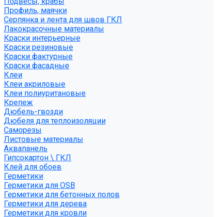
Подвесы, крабы
Профиль, маячки
Серпянка и лента для швов ГКЛ
Лакокрасочные материалы
Краски интерьерные
Краски резиновые
Краски фактурные
Краски фасадные
Клеи
Клеи акриловые
Клеи полиуритановые
Крепеж
Дюбель-гвозди
Дюбеля для теплоизоляции
Саморезы
Листовые материалы
Аквапанель
Гипсокартон \ ГКЛ
Клей для обоев
Герметики
Герметики для OSB
Герметики для бетонных полов
Герметики для дерева
Герметики для кровли