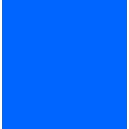
Герметики для OSB
Герметики для бетонных полов
Герметики для дерева
Герметики для кровли
Герметики для межпанельных швов
Герметики для монтажа оконных конструкций
Герметики для паркета
Герметики санитарные
Герметики силиконовые
Клей-герметики «жидкие гвозди»
Люки
Люки напольные
Люки под плитку
Люки потолочные
Люки противопожарные
Ремонтные составы
Подливного типа \ Анкеровка
Тиксотропный состав
Эпоксидные ремонтные составы
Сухие строительные смеси
Декоративная штукатурка
Кладочные смеси
Клей для плитки
Клей для теплоизоляции