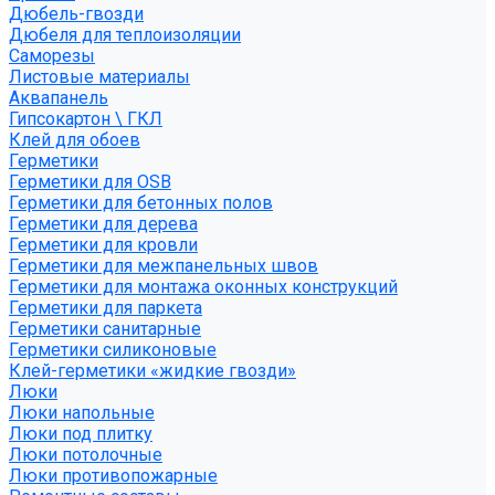
Дюбель-гвозди
Дюбеля для теплоизоляции
Саморезы
Листовые материалы
Аквапанель
Гипсокартон \ ГКЛ
Клей для обоев
Герметики
Герметики для OSB
Герметики для бетонных полов
Герметики для дерева
Герметики для кровли
Герметики для межпанельных швов
Герметики для монтажа оконных конструкций
Герметики для паркета
Герметики санитарные
Герметики силиконовые
Клей-герметики «жидкие гвозди»
Люки
Люки напольные
Люки под плитку
Люки потолочные
Люки противопожарные