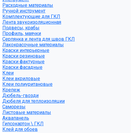
Расходные материалы
Ручной инструмент
Комплектующие для ГКЛ
Лента звукоизоляционная
Подвесы, крабы
Профиль, маячки
Серпянка и лента для швов ГКЛ
Лакокрасочные материалы
Краски интерьерные
Краски резиновые
Краски фактурные
Краски фасадные
Клеи
Клеи акриловые
Клеи полиуритановые
Крепеж
Дюбель-гвозди
Дюбеля для теплоизоляции
Саморезы
Листовые материалы
Аквапанель
Гипсокартон \ ГКЛ
Клей для обоев