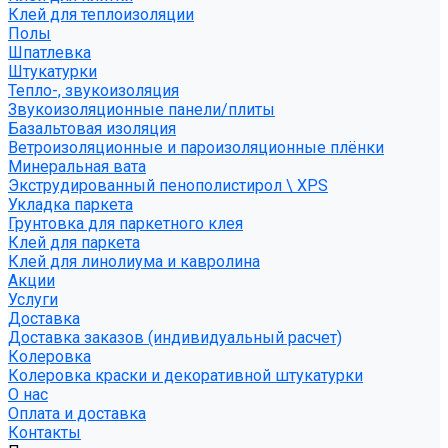
Клей для теплоизоляции
Полы
Шпатлевка
Штукатурки
Тепло-, звукоизоляция
Звукоизоляционные панели/плиты
Базальтовая изоляция
Ветроизоляционные и пароизоляционные плёнки
Минеральная вата
Экструдированный пенополистирол \ XPS
Укладка паркета
Грунтовка для паркетного клея
Клей для паркета
Клей для линолиума и кавролина
Акции
Услуги
Доставка
Доставка заказов (индивидуальный расчет)
Колеровка
Колеровка краски и декоративной штукатурки
О нас
Оплата и доставка
Контакты