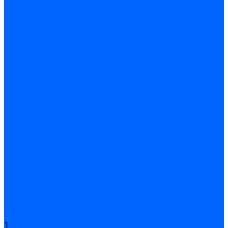
Подливного типа \ Анкеровка
Тиксотропный состав
Эпоксидные ремонтные составы
Сухие строительные смеси
Декоративная штукатурка
Кладочные смеси
Клей для плитки
Клей для теплоизоляции
Полы
Шпатлевка
Штукатурки
Тепло-, звукоизоляция
Звукоизоляционные панели/плиты
Базальтовая изоляция
Ветроизоляционные и пароизоляционные плёнки
Минеральная вата
Экструдированный пенополистирол \ XPS
Укладка паркета
Грунтовка для паркетного клея
Клей для паркета
Клей для линолиума и кавролина
Акции
Услуги
1