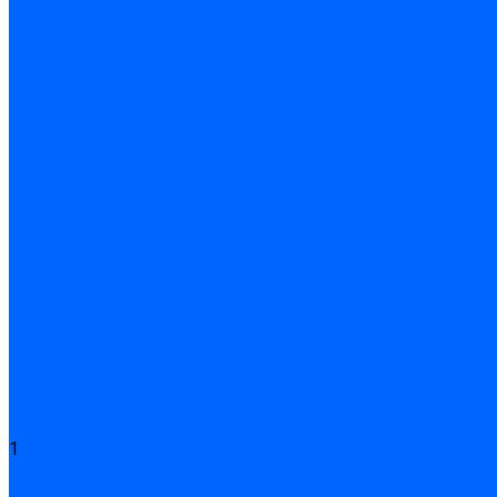
Эпоксидные ремонтные составы
Сухие строительные смеси
Декоративная штукатурка
Кладочные смеси
Клей для плитки
Клей для теплоизоляции
Полы
Шпатлевка
Штукатурки
Тепло-, звукоизоляция
Звукоизоляционные панели/плиты
Базальтовая изоляция
Ветроизоляционные и пароизоляционные плёнки
Минеральная вата
Экструдированный пенополистирол \ XPS
Укладка паркета
Грунтовка для паркетного клея
Клей для паркета
Клей для линолиума и кавролина
Акции
Услуги
1
Доставка
Доставка заказов (индивидуальный расчет)