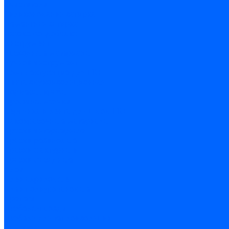
Очистители
Силиконования затирка
Цементная затирка
Латексная добавка
Инструмент
Расходные материалы
Ручной инструмент
Комплектующие для ГКЛ
Лента звукоизоляционная
Подвесы, крабы
Профиль, маячки
Серпянка и лента для швов ГКЛ
Лакокрасочные материалы
Краски интерьерные
Краски резиновые
Краски фактурные
Краски фасадные
Клеи
Клеи акриловые
Клеи полиуритановые
Крепеж
Дюбель-гвозди
Дюбеля для теплоизоляции
Саморезы