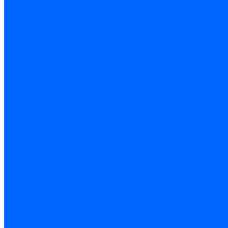
Листовые материалы
Аквапанель
Гипсокартон \ ГКЛ
Клей для обоев
Герметики
Герметики для OSB
Герметики для бетонных полов
Герметики для дерева
Герметики для кровли
Герметики для межпанельных швов
Герметики для монтажа оконных конструкций
Герметики для паркета
Герметики санитарные
Герметики силиконовые
Клей-герметики «жидкие гвозди»
Люки
Люки напольные
Люки под плитку
Люки потолочные
Люки противопожарные
Ремонтные составы
Подливного типа \ Анкеровка
Тиксотропный состав