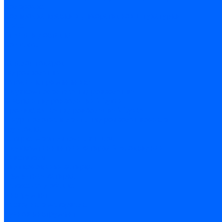
Колеровка
Колеровка краски и декоративной штукатурки
О нас
Оплата и доставка
Контакты
...
Каталог товаров
Гидроизоляция
Готовая к применению
Двухкомпонентная гидроизоляция
Жёсткая гидроизоляция \ Сухая
Проникающая гидроизоляция \ Сухая
Шнур, полотна и ленты гидроизоляционные
Грунтовка
Затирка межплиточных швов
Двухкомпаннентная затирка \ Эпоксидная
Очистители
Силиконования затирка
Цементная затирка
Латексная добавка
Инструмент
Расходные материалы
Ручной инструмент