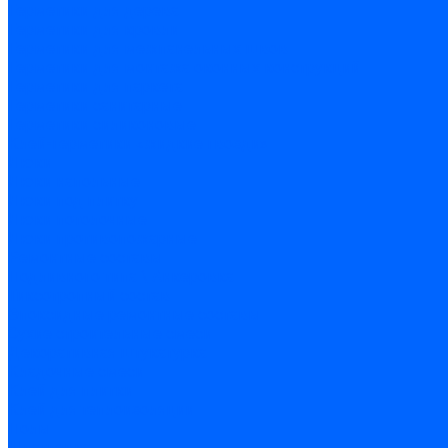
Герметики для дерева
Герметики для кровли
Герметики для межпанельных швов
Герметики для монтажа оконных конструкций
Герметики для паркета
Герметики санитарные
Герметики силиконовые
Клей-герметики «жидкие гвозди»
Люки
Люки напольные
Люки под плитку
Люки потолочные
Люки противопожарные
Ремонтные составы
Подливного типа \ Анкеровка
Тиксотропный состав
Эпоксидные ремонтные составы
Сухие строительные смеси
Декоративная штукатурка
Кладочные смеси
Клей для плитки
Клей для теплоизоляции
Полы
Шпатлевка