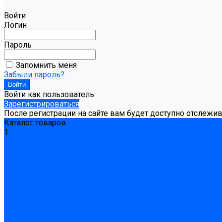
Войти
Логин
Пароль
Запомнить меня
Забыли пароль?
Войти как пользователь
Зарегистрироваться
После регистрации на сайте вам будет доступно отслежи
Каталог товаров
1
Гидроизоляция
Готовая к применению
Двухкомпонентная гидроизоляция
Жёсткая гидроизоляция \ Сухая
Проникающая гидроизоляция \ Сухая
Шнур, полотна и ленты гидроизоляционные
Грунтовка
Затирка межплиточных швов
Двухкомпаннентная затирка \ Эпоксидная