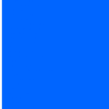
Комплектующие для ГКЛ
Лента звукоизоляционная
Подвесы, крабы
Профиль, маячки
Серпянка и лента для швов ГКЛ
Лакокрасочные материалы
Краски интерьерные
Краски резиновые
Краски фактурные
Краски фасадные
Клеи
Клеи акриловые
Клеи полиуритановые
Крепеж
Дюбель-гвозди
Дюбеля для теплоизоляции
Саморезы
Листовые материалы
Аквапанель
Гипсокартон \ ГКЛ
Клей для обоев
Герметики
Герметики для OSB
Герметики для бетонных полов