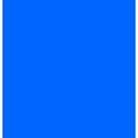
Дюбеля для теплоизоляции
Саморезы
Листовые материалы
Аквапанель
Гипсокартон \ ГКЛ
Клей для обоев
Герметики
Герметики для OSB
Герметики для бетонных полов
Герметики для дерева
Герметики для кровли
Герметики для межпанельных швов
Герметики для монтажа оконных конструкций
Герметики для паркета
Герметики санитарные
Герметики силиконовые
Клей-герметики «жидкие гвозди»
Люки
Люки напольные
Люки под плитку
Люки потолочные
Люки противопожарные
Ремонтные составы