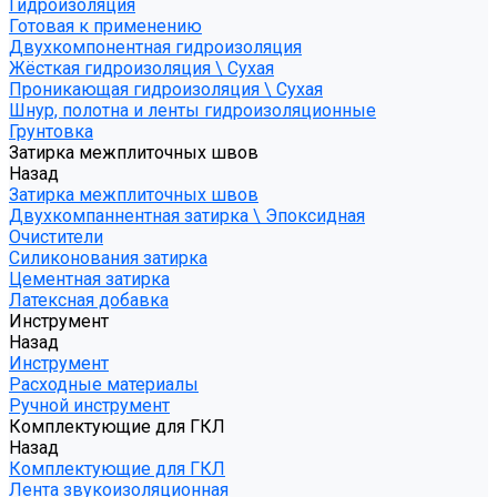
Гидроизоляция
Готовая к применению
Двухкомпонентная гидроизоляция
Жёсткая гидроизоляция \ Сухая
Проникающая гидроизоляция \ Сухая
Шнур, полотна и ленты гидроизоляционные
Грунтовка
Затирка межплиточных швов
Назад
Затирка межплиточных швов
Двухкомпаннентная затирка \ Эпоксидная
Очистители
Силиконования затирка
Цементная затирка
Латексная добавка
Инструмент
Назад
Инструмент
Расходные материалы
Ручной инструмент
Комплектующие для ГКЛ
Назад
Комплектующие для ГКЛ
Лента звукоизоляционная