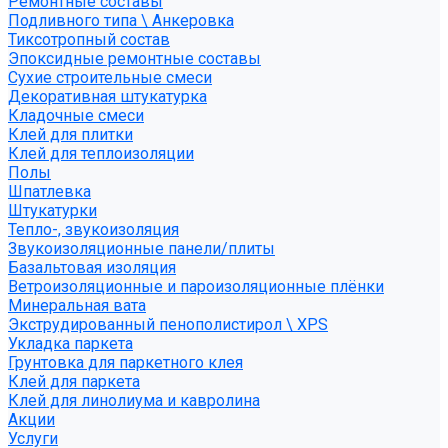
Ремонтные составы
Подливного типа \ Анкеровка
Тиксотропный состав
Эпоксидные ремонтные составы
Сухие строительные смеси
Декоративная штукатурка
Кладочные смеси
Клей для плитки
Клей для теплоизоляции
Полы
Шпатлевка
Штукатурки
Тепло-, звукоизоляция
Звукоизоляционные панели/плиты
Базальтовая изоляция
Ветроизоляционные и пароизоляционные плёнки
Минеральная вата
Экструдированный пенополистирол \ XPS
Укладка паркета
Грунтовка для паркетного клея
Клей для паркета
Клей для линолиума и кавролина
Акции
Услуги