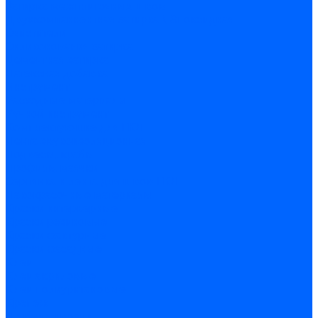
Затирка межплиточных швов
Двухкомпаннентная затирка \ Эпоксидная
Очистители
Силиконования затирка
Цементная затирка
Латексная добавка
Инструмент
Расходные материалы
Ручной инструмент
Комплектующие для ГКЛ
Лента звукоизоляционная
Подвесы, крабы
Профиль, маячки
Серпянка и лента для швов ГКЛ
Лакокрасочные материалы
Краски интерьерные
Краски резиновые
Краски фактурные
Краски фасадные
Клеи
Клеи акриловые
Клеи полиуритановые
Крепеж
Дюбель-гвозди