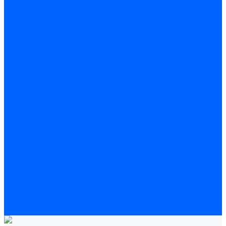
Полы
Шпатлевка
Штукатурки
Тепло-, звукоизоляция
Звукоизоляционные панели/плиты
Базальтовая изоляция
Ветроизоляционные и пароизоляционные плёнки
Минеральная вата
Экструдированный пенополистирол \ XPS
Укладка паркета
Грунтовка для паркетного клея
Клей для паркета
Клей для линолиума и кавролина
Акции
Услуги
Доставка
Доставка заказов (индивидуальный расчет)
Колеровка
Колеровка краски и декоративной штукатурки
О нас
Оплата и доставка
Контакты