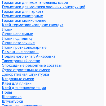
Герметики для межпанельных швов
Герметики для монтажа оконных конструкций
Герметики для паркета
Герметики санитарные
Герметики силиконовые
Клей-герметики «жидкие гвозди»
Люки
Люки напольные
Люки под плитку
Люки потолочные
Люки противопожарные
Ремонтные составы
Подливного типа \ Анкеровка
Тиксотропный состав
Эпоксидные ремонтные составы
Сухие строительные смеси
Декоративная штукатурка
Кладочные смеси
Клей для плитки
Клей для теплоизоляции
Полы
Шпатлевка
Штукатурки
Тепло-, звукоизоляция