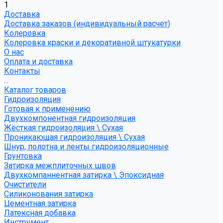
1
Доставка
Доставка заказов (индивидуальный расчет)
Колеровка
Колеровка краски и декоративной штукатурки
О нас
Оплата и доставка
Контакты
...
Каталог товаров
Гидроизоляция
Готовая к применению
Двухкомпонентная гидроизоляция
Жёсткая гидроизоляция \ Сухая
Проникающая гидроизоляция \ Сухая
Шнур, полотна и ленты гидроизоляционные
Грунтовка
Затирка межплиточных швов
Двухкомпаннентная затирка \ Эпоксидная
Очистители
Силиконования затирка
Цементная затирка
Латексная добавка
Инструмент