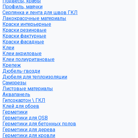
Подвесы, крабы
Профиль, маячки
Серпянка и лента для швов ГКЛ
Лакокрасочные материалы
Краски интерьерные
Краски резиновые
Краски фактурные
Краски фасадные
Клеи
Клеи акриловые
Клеи полиуритановые
Крепеж
Дюбель-гвозди
Дюбеля для теплоизоляции
Саморезы
Листовые материалы
Аквапанель
Гипсокартон \ ГКЛ
Клей для обоев
Герметики
Герметики для OSB
Герметики для бетонных полов
Герметики для дерева
Герметики для кровли