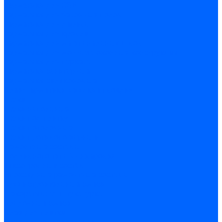
Герметики для OSB
Герметики для бетонных полов
Герметики для дерева
Герметики для кровли
Герметики для межпанельных швов
Герметики для монтажа оконных конструкций
Герметики для паркета
Герметики санитарные
Герметики силиконовые
Клей-герметики «жидкие гвозди»
Люки
Люки напольные
Люки под плитку
Люки потолочные
Люки противопожарные
Ремонтные составы
Подливного типа \ Анкеровка
Тиксотропный состав
Эпоксидные ремонтные составы
Сухие строительные смеси
Декоративная штукатурка
Кладочные смеси
Клей для плитки
Клей для теплоизоляции