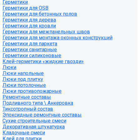
Герметики
Герметики для OSB
Герметики для бетонных полов
Герметики для дерева
Герметики для кровли
Герметики для межпанельных швов
Герметики для монтажа оконных конструкций
Герметики для паркета
Герметики санитарные
Герметики силиконовые
Клей-герметики «жидкие гвозди»
Люки
Люки напольные
Люки под плитку
Люки потолочные
Люки противопожарные
Ремонтные составы
Подливного типа \ Анкеровка
Тиксотропный состав
Эпоксидные ремонтные составы
Сухие строительные смеси
Декоративная штукатурка
Кладочные смеси
Клей для плитки