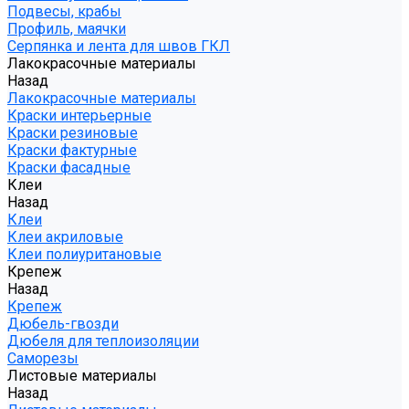
Подвесы, крабы
Профиль, маячки
Серпянка и лента для швов ГКЛ
Лакокрасочные материалы
Назад
Лакокрасочные материалы
Краски интерьерные
Краски резиновые
Краски фактурные
Краски фасадные
Клеи
Назад
Клеи
Клеи акриловые
Клеи полиуритановые
Крепеж
Назад
Крепеж
Дюбель-гвозди
Дюбеля для теплоизоляции
Саморезы
Листовые материалы
Назад