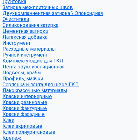
Грунтовка
Затирка межплиточных швов
Двухкомпаннентная затирка \ Эпоксидная
Очистители
Силиконования затирка
Цементная затирка
Латексная добавка
Инструмент
Расходные материалы
Ручной инструмент
Комплектующие для ГКЛ
Лента звукоизоляционная
Подвесы, крабы
Профиль, маячки
Серпянка и лента для швов ГКЛ
Лакокрасочные материалы
Краски интерьерные
Краски резиновые
Краски фактурные
Краски фасадные
Клеи
Клеи акриловые
Клеи полиуритановые
Крепеж