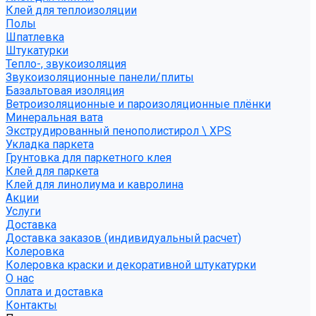
Клей для теплоизоляции
Полы
Шпатлевка
Штукатурки
Тепло-, звукоизоляция
Звукоизоляционные панели/плиты
Базальтовая изоляция
Ветроизоляционные и пароизоляционные плёнки
Минеральная вата
Экструдированный пенополистирол \ XPS
Укладка паркета
Грунтовка для паркетного клея
Клей для паркета
Клей для линолиума и кавролина
Акции
Услуги
Доставка
Доставка заказов (индивидуальный расчет)
Колеровка
Колеровка краски и декоративной штукатурки
О нас
Оплата и доставка
Контакты