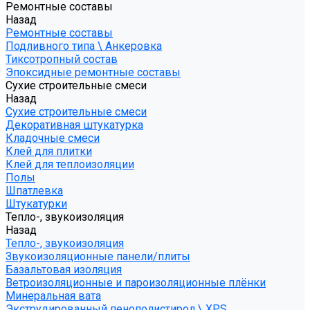
Ремонтные составы
Назад
Ремонтные составы
Подливного типа \ Анкеровка
Тиксотропный состав
Эпоксидные ремонтные составы
Сухие строительные смеси
Назад
Сухие строительные смеси
Декоративная штукатурка
Кладочные смеси
Клей для плитки
Клей для теплоизоляции
Полы
Шпатлевка
Штукатурки
Тепло-, звукоизоляция
Назад
Тепло-, звукоизоляция
Звукоизоляционные панели/плиты
Базальтовая изоляция
Ветроизоляционные и пароизоляционные плёнки
Минеральная вата
Экструдированный пенополистирол \ XPS