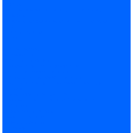
Доставка
Доставка заказов (индивидуальный расчет)
Колеровка
Колеровка краски и декоративной штукатурки
О нас
Оплата и доставка
Контакты
...
Каталог товаров
Гидроизоляция
Готовая к применению
Двухкомпонентная гидроизоляция
Жёсткая гидроизоляция \ Сухая
Проникающая гидроизоляция \ Сухая
Шнур, полотна и ленты гидроизоляционные
Грунтовка
Затирка межплиточных швов
Двухкомпаннентная затирка \ Эпоксидная
Очистители
Силиконования затирка
Цементная затирка
Латексная добавка
Инструмент