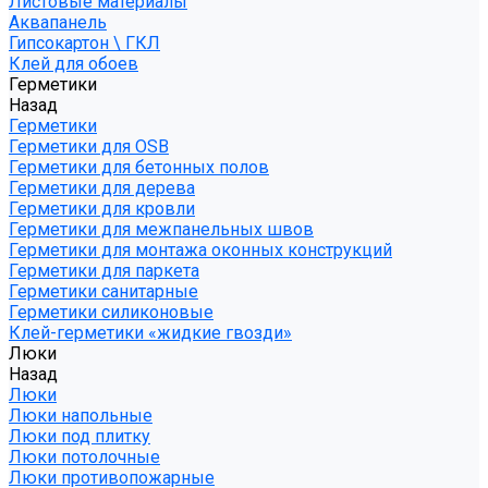
Листовые материалы
Аквапанель
Гипсокартон \ ГКЛ
Клей для обоев
Герметики
Назад
Герметики
Герметики для OSB
Герметики для бетонных полов
Герметики для дерева
Герметики для кровли
Герметики для межпанельных швов
Герметики для монтажа оконных конструкций
Герметики для паркета
Герметики санитарные
Герметики силиконовые
Клей-герметики «жидкие гвозди»
Люки
Назад
Люки
Люки напольные
Люки под плитку
Люки потолочные
Люки противопожарные