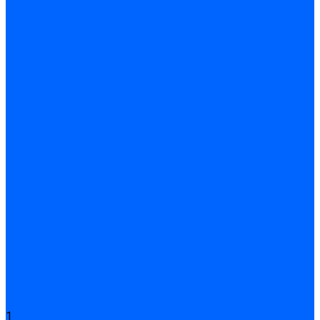
Подливного типа \ Анкеровка
Тиксотропный состав
Эпоксидные ремонтные составы
Сухие строительные смеси
Декоративная штукатурка
Кладочные смеси
Клей для плитки
Клей для теплоизоляции
Полы
Шпатлевка
Штукатурки
Тепло-, звукоизоляция
Звукоизоляционные панели/плиты
Базальтовая изоляция
Ветроизоляционные и пароизоляционные плёнки
Минеральная вата
Экструдированный пенополистирол \ XPS
Укладка паркета
Грунтовка для паркетного клея
Клей для паркета
Клей для линолиума и кавролина
Акции
Услуги
1