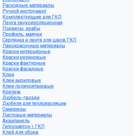
Расходные материалы
Ручной инструмент
Комплектующие для ГКЛ
Лента звукоизоляционная
Подвесы, крабы
Профиль, маячки
Серпянка и лента для швов ГКЛ
Лакокрасочные материалы
Краски интерьерные
Краски резиновые
Краски фактурные
Краски фасадные
Клеи
Клеи акриловые
Клеи полиуритановые
Крепеж
Дюбель-гвозди
Дюбеля для теплоизоляции
Саморезы
Листовые материалы
Аквапанель
Гипсокартон \ ГКЛ
Клей для обоев