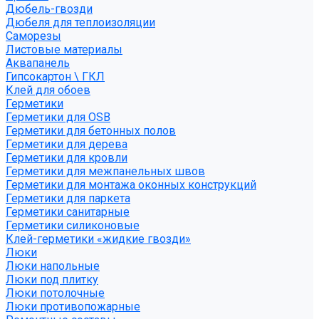
Дюбель-гвозди
Дюбеля для теплоизоляции
Саморезы
Листовые материалы
Аквапанель
Гипсокартон \ ГКЛ
Клей для обоев
Герметики
Герметики для OSB
Герметики для бетонных полов
Герметики для дерева
Герметики для кровли
Герметики для межпанельных швов
Герметики для монтажа оконных конструкций
Герметики для паркета
Герметики санитарные
Герметики силиконовые
Клей-герметики «жидкие гвозди»
Люки
Люки напольные
Люки под плитку
Люки потолочные
Люки противопожарные