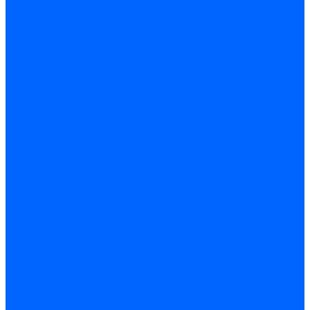
Расходные материалы
Ручной инструмент
Комплектующие для ГКЛ
Лента звукоизоляционная
Подвесы, крабы
Профиль, маячки
Серпянка и лента для швов ГКЛ
Лакокрасочные материалы
Краски интерьерные
Краски резиновые
Краски фактурные
Краски фасадные
Клеи
Клеи акриловые
Клеи полиуритановые
Крепеж
Дюбель-гвозди
Дюбеля для теплоизоляции
Саморезы
Листовые материалы
Аквапанель
Гипсокартон \ ГКЛ
Клей для обоев
Герметики