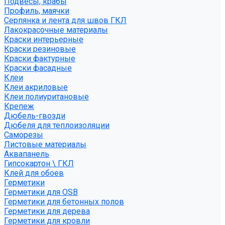
Подвесы, крабы
Профиль, маячки
Серпянка и лента для швов ГКЛ
Лакокрасочные материалы
Краски интерьерные
Краски резиновые
Краски фактурные
Краски фасадные
Клеи
Клеи акриловые
Клеи полиуритановые
Крепеж
Дюбель-гвозди
Дюбеля для теплоизоляции
Саморезы
Листовые материалы
Аквапанель
Гипсокартон \ ГКЛ
Клей для обоев
Герметики
Герметики для OSB
Герметики для бетонных полов
Герметики для дерева
Герметики для кровли