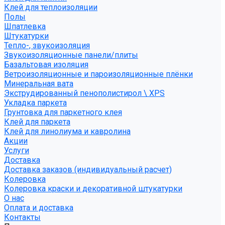
Клей для теплоизоляции
Полы
Шпатлевка
Штукатурки
Тепло-, звукоизоляция
Звукоизоляционные панели/плиты
Базальтовая изоляция
Ветроизоляционные и пароизоляционные плёнки
Минеральная вата
Экструдированный пенополистирол \ XPS
Укладка паркета
Грунтовка для паркетного клея
Клей для паркета
Клей для линолиума и кавролина
Акции
Услуги
Доставка
Доставка заказов (индивидуальный расчет)
Колеровка
Колеровка краски и декоративной штукатурки
О нас
Оплата и доставка
Контакты