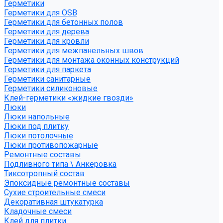
Герметики
Герметики для OSB
Герметики для бетонных полов
Герметики для дерева
Герметики для кровли
Герметики для межпанельных швов
Герметики для монтажа оконных конструкций
Герметики для паркета
Герметики санитарные
Герметики силиконовые
Клей-герметики «жидкие гвозди»
Люки
Люки напольные
Люки под плитку
Люки потолочные
Люки противопожарные
Ремонтные составы
Подливного типа \ Анкеровка
Тиксотропный состав
Эпоксидные ремонтные составы
Сухие строительные смеси
Декоративная штукатурка
Кладочные смеси
Клей для плитки