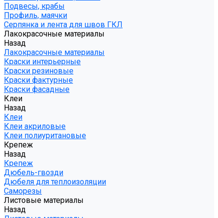
Подвесы, крабы
Профиль, маячки
Серпянка и лента для швов ГКЛ
Лакокрасочные материалы
Назад
Лакокрасочные материалы
Краски интерьерные
Краски резиновые
Краски фактурные
Краски фасадные
Клеи
Назад
Клеи
Клеи акриловые
Клеи полиуритановые
Крепеж
Назад
Крепеж
Дюбель-гвозди
Дюбеля для теплоизоляции
Саморезы
Листовые материалы
Назад