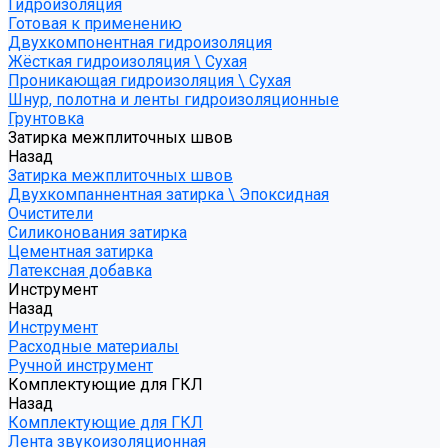
Гидроизоляция
Готовая к применению
Двухкомпонентная гидроизоляция
Жёсткая гидроизоляция \ Сухая
Проникающая гидроизоляция \ Сухая
Шнур, полотна и ленты гидроизоляционные
Грунтовка
Затирка межплиточных швов
Назад
Затирка межплиточных швов
Двухкомпаннентная затирка \ Эпоксидная
Очистители
Силиконования затирка
Цементная затирка
Латексная добавка
Инструмент
Назад
Инструмент
Расходные материалы
Ручной инструмент
Комплектующие для ГКЛ
Назад
Комплектующие для ГКЛ
Лента звукоизоляционная