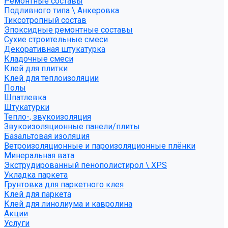
Ремонтные составы
Подливного типа \ Анкеровка
Тиксотропный состав
Эпоксидные ремонтные составы
Сухие строительные смеси
Декоративная штукатурка
Кладочные смеси
Клей для плитки
Клей для теплоизоляции
Полы
Шпатлевка
Штукатурки
Тепло-, звукоизоляция
Звукоизоляционные панели/плиты
Базальтовая изоляция
Ветроизоляционные и пароизоляционные плёнки
Минеральная вата
Экструдированный пенополистирол \ XPS
Укладка паркета
Грунтовка для паркетного клея
Клей для паркета
Клей для линолиума и кавролина
Акции
Услуги