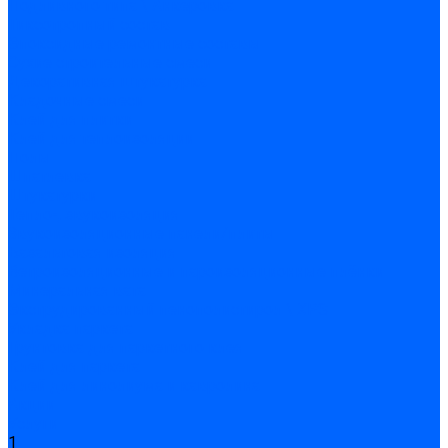
Подливного типа \ Анкеровка
Тиксотропный состав
Эпоксидные ремонтные составы
Сухие строительные смеси
Декоративная штукатурка
Кладочные смеси
Клей для плитки
Клей для теплоизоляции
Полы
Шпатлевка
Штукатурки
Тепло-, звукоизоляция
Звукоизоляционные панели/плиты
Базальтовая изоляция
Ветроизоляционные и пароизоляционные плёнки
Минеральная вата
Экструдированный пенополистирол \ XPS
Укладка паркета
Грунтовка для паркетного клея
Клей для паркета
Клей для линолиума и кавролина
Акции
Услуги
1