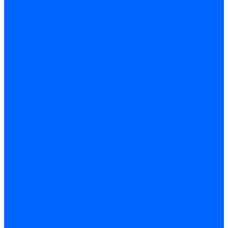
Герметики для OSB
Герметики для бетонных полов
Герметики для дерева
Герметики для кровли
Герметики для межпанельных швов
Герметики для монтажа оконных конструкций
Герметики для паркета
Герметики санитарные
Герметики силиконовые
Клей-герметики «жидкие гвозди»
Люки
Люки напольные
Люки под плитку
Люки потолочные
Люки противопожарные
Ремонтные составы
Подливного типа \ Анкеровка
Тиксотропный состав
Эпоксидные ремонтные составы
Сухие строительные смеси
Декоративная штукатурка
Кладочные смеси
Клей для плитки
Клей для теплоизоляции