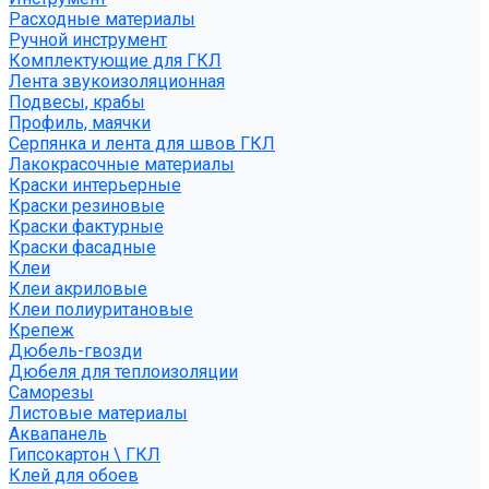
Расходные материалы
Ручной инструмент
Комплектующие для ГКЛ
Лента звукоизоляционная
Подвесы, крабы
Профиль, маячки
Серпянка и лента для швов ГКЛ
Лакокрасочные материалы
Краски интерьерные
Краски резиновые
Краски фактурные
Краски фасадные
Клеи
Клеи акриловые
Клеи полиуритановые
Крепеж
Дюбель-гвозди
Дюбеля для теплоизоляции
Саморезы
Листовые материалы
Аквапанель
Гипсокартон \ ГКЛ
Клей для обоев