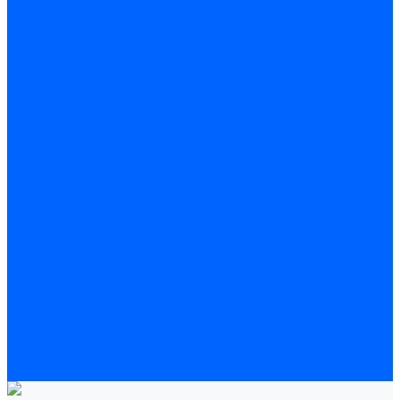
Полы
Шпатлевка
Штукатурки
Тепло-, звукоизоляция
Звукоизоляционные панели/плиты
Базальтовая изоляция
Ветроизоляционные и пароизоляционные плёнки
Минеральная вата
Экструдированный пенополистирол \ XPS
Укладка паркета
Грунтовка для паркетного клея
Клей для паркета
Клей для линолиума и кавролина
Акции
Услуги
Доставка
Доставка заказов (индивидуальный расчет)
Колеровка
Колеровка краски и декоративной штукатурки
О нас
Оплата и доставка
Контакты