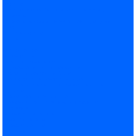
Доставка
Доставка заказов (индивидуальный расчет)
Колеровка
Колеровка краски и декоративной штукатурки
О нас
Оплата и доставка
Контакты
...
Каталог товаров
Гидроизоляция
Готовая к применению
Двухкомпонентная гидроизоляция
Жёсткая гидроизоляция \ Сухая
Проникающая гидроизоляция \ Сухая
Шнур, полотна и ленты гидроизоляционные
Грунтовка
Затирка межплиточных швов
Двухкомпаннентная затирка \ Эпоксидная
Очистители
Силиконования затирка
Цементная затирка
Латексная добавка
Инструмент