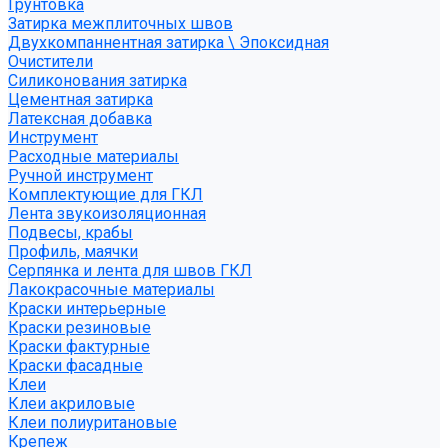
Грунтовка
Затирка межплиточных швов
Двухкомпаннентная затирка \ Эпоксидная
Очистители
Силиконования затирка
Цементная затирка
Латексная добавка
Инструмент
Расходные материалы
Ручной инструмент
Комплектующие для ГКЛ
Лента звукоизоляционная
Подвесы, крабы
Профиль, маячки
Серпянка и лента для швов ГКЛ
Лакокрасочные материалы
Краски интерьерные
Краски резиновые
Краски фактурные
Краски фасадные
Клеи
Клеи акриловые
Клеи полиуритановые
Крепеж