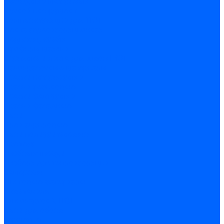
Расходные материалы
Ручной инструмент
Комплектующие для ГКЛ
Лента звукоизоляционная
Подвесы, крабы
Профиль, маячки
Серпянка и лента для швов ГКЛ
Лакокрасочные материалы
Краски интерьерные
Краски резиновые
Краски фактурные
Краски фасадные
Клеи
Клеи акриловые
Клеи полиуритановые
Крепеж
Дюбель-гвозди
Дюбеля для теплоизоляции
Саморезы
Листовые материалы
Аквапанель
Гипсокартон \ ГКЛ
Клей для обоев
Герметики