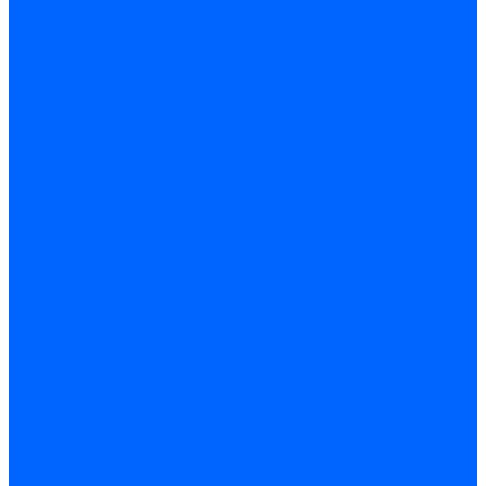
Затирка межплиточных швов
Двухкомпаннентная затирка \ Эпоксидная
Очистители
Силиконования затирка
Цементная затирка
Латексная добавка
Инструмент
Расходные материалы
Ручной инструмент
Комплектующие для ГКЛ
Лента звукоизоляционная
Подвесы, крабы
Профиль, маячки
Серпянка и лента для швов ГКЛ
Лакокрасочные материалы
Краски интерьерные
Краски резиновые
Краски фактурные
Краски фасадные
Клеи
Клеи акриловые
Клеи полиуритановые
Крепеж
Дюбель-гвозди