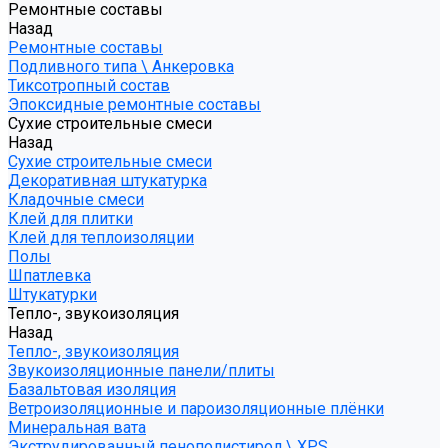
Ремонтные составы
Назад
Ремонтные составы
Подливного типа \ Анкеровка
Тиксотропный состав
Эпоксидные ремонтные составы
Сухие строительные смеси
Назад
Сухие строительные смеси
Декоративная штукатурка
Кладочные смеси
Клей для плитки
Клей для теплоизоляции
Полы
Шпатлевка
Штукатурки
Тепло-, звукоизоляция
Назад
Тепло-, звукоизоляция
Звукоизоляционные панели/плиты
Базальтовая изоляция
Ветроизоляционные и пароизоляционные плёнки
Минеральная вата
Экструдированный пенополистирол \ XPS