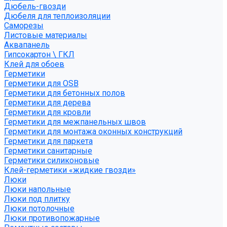
Дюбель-гвозди
Дюбеля для теплоизоляции
Саморезы
Листовые материалы
Аквапанель
Гипсокартон \ ГКЛ
Клей для обоев
Герметики
Герметики для OSB
Герметики для бетонных полов
Герметики для дерева
Герметики для кровли
Герметики для межпанельных швов
Герметики для монтажа оконных конструкций
Герметики для паркета
Герметики санитарные
Герметики силиконовые
Клей-герметики «жидкие гвозди»
Люки
Люки напольные
Люки под плитку
Люки потолочные
Люки противопожарные