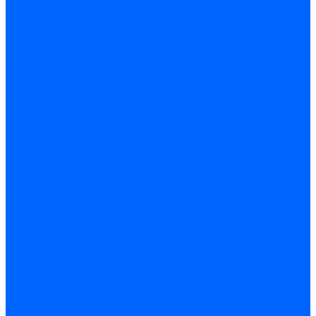
Дюбеля для теплоизоляции
Саморезы
Листовые материалы
Аквапанель
Гипсокартон \ ГКЛ
Клей для обоев
Герметики
Герметики для OSB
Герметики для бетонных полов
Герметики для дерева
Герметики для кровли
Герметики для межпанельных швов
Герметики для монтажа оконных конструкций
Герметики для паркета
Герметики санитарные
Герметики силиконовые
Клей-герметики «жидкие гвозди»
Люки
Люки напольные
Люки под плитку
Люки потолочные
Люки противопожарные
Ремонтные составы