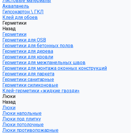
Листовые материалы
Аквапанель
Гипсокартон \ ГКЛ
Клей для обоев
Герметики
Назад
Герметики
Герметики для OSB
Герметики для бетонных полов
Герметики для дерева
Герметики для кровли
Герметики для межпанельных швов
Герметики для монтажа оконных конструкций
Герметики для паркета
Герметики санитарные
Герметики силиконовые
Клей-герметики «жидкие гвозди»
Люки
Назад
Люки
Люки напольные
Люки под плитку
Люки потолочные
Люки противопожарные