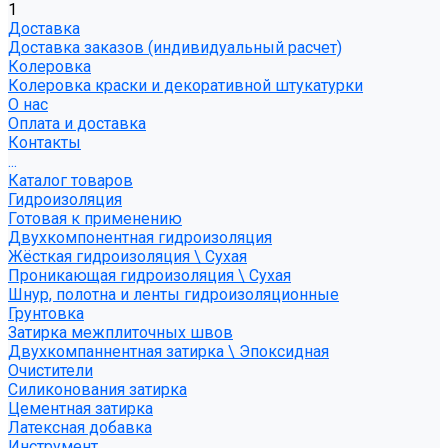
1
Доставка
Доставка заказов (индивидуальный расчет)
Колеровка
Колеровка краски и декоративной штукатурки
О нас
Оплата и доставка
Контакты
...
Каталог товаров
Гидроизоляция
Готовая к применению
Двухкомпонентная гидроизоляция
Жёсткая гидроизоляция \ Сухая
Проникающая гидроизоляция \ Сухая
Шнур, полотна и ленты гидроизоляционные
Грунтовка
Затирка межплиточных швов
Двухкомпаннентная затирка \ Эпоксидная
Очистители
Силиконования затирка
Цементная затирка
Латексная добавка
Инструмент