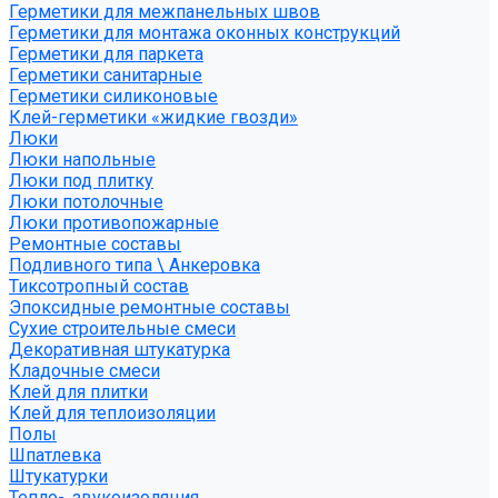
Герметики для межпанельных швов
Герметики для монтажа оконных конструкций
Герметики для паркета
Герметики санитарные
Герметики силиконовые
Клей-герметики «жидкие гвозди»
Люки
Люки напольные
Люки под плитку
Люки потолочные
Люки противопожарные
Ремонтные составы
Подливного типа \ Анкеровка
Тиксотропный состав
Эпоксидные ремонтные составы
Сухие строительные смеси
Декоративная штукатурка
Кладочные смеси
Клей для плитки
Клей для теплоизоляции
Полы
Шпатлевка
Штукатурки
Тепло-, звукоизоляция