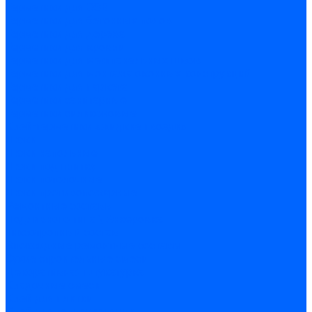
Герметики для OSB
Герметики для бетонных полов
Герметики для дерева
Герметики для кровли
Герметики для межпанельных швов
Герметики для монтажа оконных конструкций
Герметики для паркета
Герметики санитарные
Герметики силиконовые
Клей-герметики «жидкие гвозди»
Люки
Люки напольные
Люки под плитку
Люки потолочные
Люки противопожарные
Ремонтные составы
Подливного типа \ Анкеровка
Тиксотропный состав
Эпоксидные ремонтные составы
Сухие строительные смеси
Декоративная штукатурка
Кладочные смеси
Клей для плитки
Клей для теплоизоляции