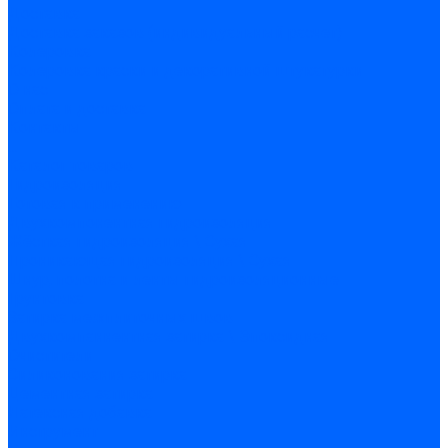
Доставка
Доставка заказов (индивидуальный расчет)
Колеровка
Колеровка краски и декоративной штукатурки
О нас
Оплата и доставка
Контакты
...
Каталог товаров
Гидроизоляция
Готовая к применению
Двухкомпонентная гидроизоляция
Жёсткая гидроизоляция \ Сухая
Проникающая гидроизоляция \ Сухая
Шнур, полотна и ленты гидроизоляционные
Грунтовка
Затирка межплиточных швов
Двухкомпаннентная затирка \ Эпоксидная
Очистители
Силиконования затирка
Цементная затирка
Латексная добавка
Инструмент