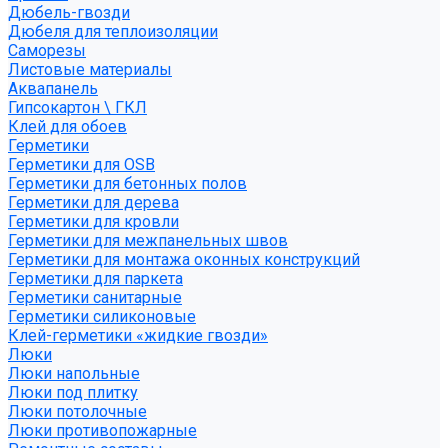
Дюбель-гвозди
Дюбеля для теплоизоляции
Саморезы
Листовые материалы
Аквапанель
Гипсокартон \ ГКЛ
Клей для обоев
Герметики
Герметики для OSB
Герметики для бетонных полов
Герметики для дерева
Герметики для кровли
Герметики для межпанельных швов
Герметики для монтажа оконных конструкций
Герметики для паркета
Герметики санитарные
Герметики силиконовые
Клей-герметики «жидкие гвозди»
Люки
Люки напольные
Люки под плитку
Люки потолочные
Люки противопожарные