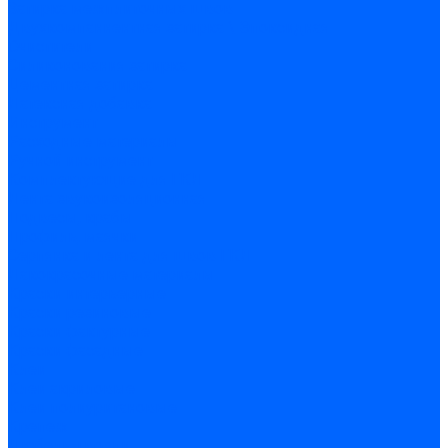
Затирка межплиточных швов
Двухкомпаннентная затирка \ Эпоксидная
Очистители
Силиконования затирка
Цементная затирка
Латексная добавка
Инструмент
Расходные материалы
Ручной инструмент
Комплектующие для ГКЛ
Лента звукоизоляционная
Подвесы, крабы
Профиль, маячки
Серпянка и лента для швов ГКЛ
Лакокрасочные материалы
Краски интерьерные
Краски резиновые
Краски фактурные
Краски фасадные
Клеи
Клеи акриловые
Клеи полиуритановые
Крепеж
Дюбель-гвозди