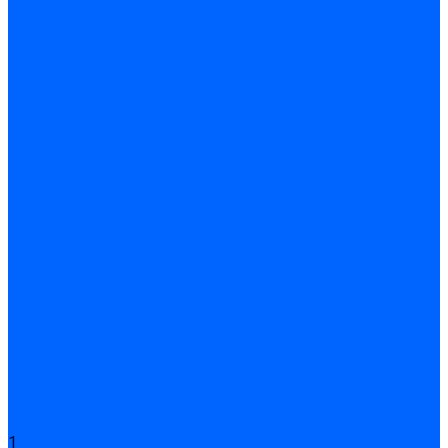
Подливного типа \ Анкеровка
Тиксотропный состав
Эпоксидные ремонтные составы
Сухие строительные смеси
Декоративная штукатурка
Кладочные смеси
Клей для плитки
Клей для теплоизоляции
Полы
Шпатлевка
Штукатурки
Тепло-, звукоизоляция
Звукоизоляционные панели/плиты
Базальтовая изоляция
Ветроизоляционные и пароизоляционные плёнки
Минеральная вата
Экструдированный пенополистирол \ XPS
Укладка паркета
Грунтовка для паркетного клея
Клей для паркета
Клей для линолиума и кавролина
Акции
Услуги
1