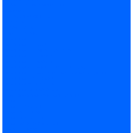
Дюбеля для теплоизоляции
Саморезы
Листовые материалы
Аквапанель
Гипсокартон \ ГКЛ
Клей для обоев
Герметики
Герметики для OSB
Герметики для бетонных полов
Герметики для дерева
Герметики для кровли
Герметики для межпанельных швов
Герметики для монтажа оконных конструкций
Герметики для паркета
Герметики санитарные
Герметики силиконовые
Клей-герметики «жидкие гвозди»
Люки
Люки напольные
Люки под плитку
Люки потолочные
Люки противопожарные
Ремонтные составы