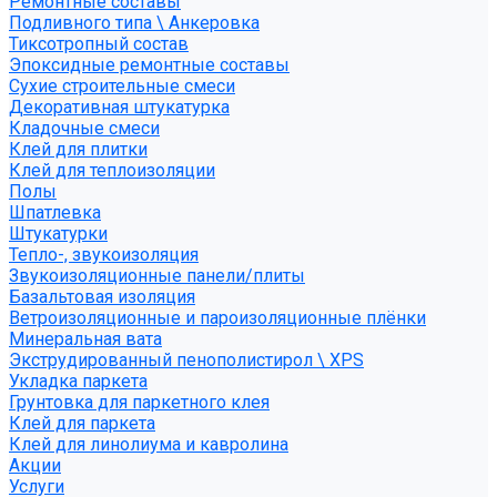
Ремонтные составы
Подливного типа \ Анкеровка
Тиксотропный состав
Эпоксидные ремонтные составы
Сухие строительные смеси
Декоративная штукатурка
Кладочные смеси
Клей для плитки
Клей для теплоизоляции
Полы
Шпатлевка
Штукатурки
Тепло-, звукоизоляция
Звукоизоляционные панели/плиты
Базальтовая изоляция
Ветроизоляционные и пароизоляционные плёнки
Минеральная вата
Экструдированный пенополистирол \ XPS
Укладка паркета
Грунтовка для паркетного клея
Клей для паркета
Клей для линолиума и кавролина
Акции
Услуги