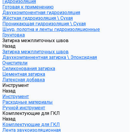
Гидроизоляция
Готовая к применению
Двухкомпонентная гидроизоляция
Жёсткая гидроизоляция \ Сухая
Проникающая гидроизоляция \ Сухая
Шнур, полотна и ленты гидроизоляционные
Грунтовка
Затирка межплиточных швов
Назад
Затирка межплиточных швов
Двухкомпаннентная затирка \ Эпоксидная
Очистители
Силиконования затирка
Цементная затирка
Латексная добавка
Инструмент
Назад
Инструмент
Расходные материалы
Ручной инструмент
Комплектующие для ГКЛ
Назад
Комплектующие для ГКЛ
Лента звукоизоляционная