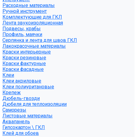
Расходные материалы
Ручной инструмент
Комплектующие для ГКЛ
Лента звукоизоляционная
Подвесы, крабы
Профиль, маячки
Серпянка и лента для швов ГКЛ
Лакокрасочные материалы
Краски интерьерные
Краски резиновые
Краски фактурные
Краски фасадные
Клеи
Клеи акриловые
Клеи полиуритановые
Крепеж
Дюбель-гвозди
Дюбеля для теплоизоляции
Саморезы
Листовые материалы
Аквапанель
Гипсокартон \ ГКЛ
Клей для обоев