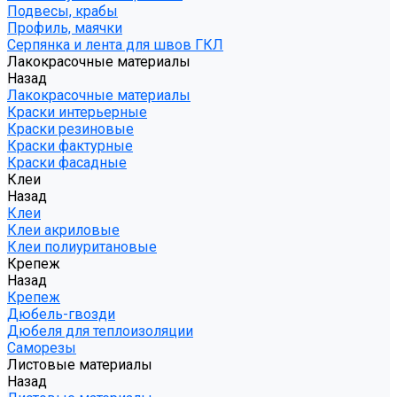
Подвесы, крабы
Профиль, маячки
Серпянка и лента для швов ГКЛ
Лакокрасочные материалы
Назад
Лакокрасочные материалы
Краски интерьерные
Краски резиновые
Краски фактурные
Краски фасадные
Клеи
Назад
Клеи
Клеи акриловые
Клеи полиуритановые
Крепеж
Назад
Крепеж
Дюбель-гвозди
Дюбеля для теплоизоляции
Саморезы
Листовые материалы
Назад