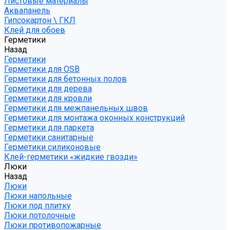
Листовые материалы
Аквапанель
Гипсокартон \ ГКЛ
Клей для обоев
Герметики
Назад
Герметики
Герметики для OSB
Герметики для бетонных полов
Герметики для дерева
Герметики для кровли
Герметики для межпанельных швов
Герметики для монтажа оконных конструкций
Герметики для паркета
Герметики санитарные
Герметики силиконовые
Клей-герметики «жидкие гвозди»
Люки
Назад
Люки
Люки напольные
Люки под плитку
Люки потолочные
Люки противопожарные