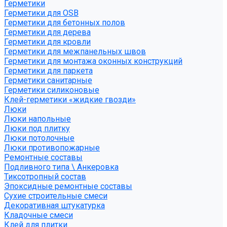
Герметики
Герметики для OSB
Герметики для бетонных полов
Герметики для дерева
Герметики для кровли
Герметики для межпанельных швов
Герметики для монтажа оконных конструкций
Герметики для паркета
Герметики санитарные
Герметики силиконовые
Клей-герметики «жидкие гвозди»
Люки
Люки напольные
Люки под плитку
Люки потолочные
Люки противопожарные
Ремонтные составы
Подливного типа \ Анкеровка
Тиксотропный состав
Эпоксидные ремонтные составы
Сухие строительные смеси
Декоративная штукатурка
Кладочные смеси
Клей для плитки