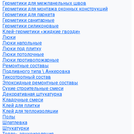
Герметики для межпанельных швов
Герметики для монтажа оконных конструкций
Герметики для паркета
Герметики санитарные
Герметики силиконовые
Клей-герметики «жидкие гвозди»
Люки
Люки напольные
Люки под плитку
Люки потолочные
Люки противопожарные
Ремонтные составы
Подливного типа \ Анкеровка
Тиксотропный состав
Эпоксидные ремонтные составы
Сухие строительные смеси
Декоративная штукатурка
Кладочные смеси
Клей для плитки
Клей для теплоизоляции
Полы
Шпатлевка
Штукатурки
Тепло-, звукоизоляция