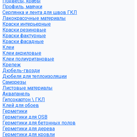
Подвесы, крабы
Профиль, маячки
Серпянка и лента для швов ГКЛ
Лакокрасочные материалы
Краски интерьерные
Краски резиновые
Краски фактурные
Краски фасадные
Клеи
Клеи акриловые
Клеи полиуритановые
Крепеж
Дюбель-гвозди
Дюбеля для теплоизоляции
Саморезы
Листовые материалы
Аквапанель
Гипсокартон \ ГКЛ
Клей для обоев
Герметики
Герметики для OSB
Герметики для бетонных полов
Герметики для дерева
Герметики для кровли