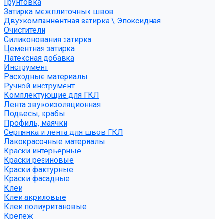
Грунтовка
Затирка межплиточных швов
Двухкомпаннентная затирка \ Эпоксидная
Очистители
Силиконования затирка
Цементная затирка
Латексная добавка
Инструмент
Расходные материалы
Ручной инструмент
Комплектующие для ГКЛ
Лента звукоизоляционная
Подвесы, крабы
Профиль, маячки
Серпянка и лента для швов ГКЛ
Лакокрасочные материалы
Краски интерьерные
Краски резиновые
Краски фактурные
Краски фасадные
Клеи
Клеи акриловые
Клеи полиуритановые
Крепеж