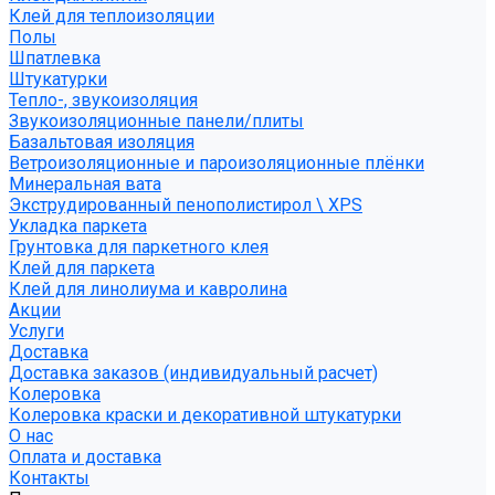
Клей для теплоизоляции
Полы
Шпатлевка
Штукатурки
Тепло-, звукоизоляция
Звукоизоляционные панели/плиты
Базальтовая изоляция
Ветроизоляционные и пароизоляционные плёнки
Минеральная вата
Экструдированный пенополистирол \ XPS
Укладка паркета
Грунтовка для паркетного клея
Клей для паркета
Клей для линолиума и кавролина
Акции
Услуги
Доставка
Доставка заказов (индивидуальный расчет)
Колеровка
Колеровка краски и декоративной штукатурки
О нас
Оплата и доставка
Контакты