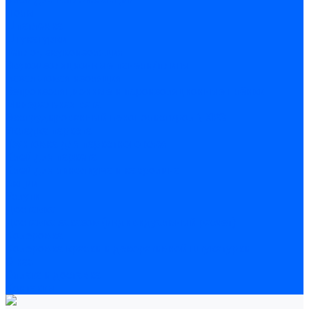
Полы
Шпатлевка
Штукатурки
Тепло-, звукоизоляция
Звукоизоляционные панели/плиты
Базальтовая изоляция
Ветроизоляционные и пароизоляционные плёнки
Минеральная вата
Экструдированный пенополистирол \ XPS
Укладка паркета
Грунтовка для паркетного клея
Клей для паркета
Клей для линолиума и кавролина
Акции
Услуги
Доставка
Доставка заказов (индивидуальный расчет)
Колеровка
Колеровка краски и декоративной штукатурки
О нас
Оплата и доставка
Контакты