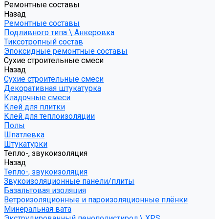
Ремонтные составы
Назад
Ремонтные составы
Подливного типа \ Анкеровка
Тиксотропный состав
Эпоксидные ремонтные составы
Сухие строительные смеси
Назад
Сухие строительные смеси
Декоративная штукатурка
Кладочные смеси
Клей для плитки
Клей для теплоизоляции
Полы
Шпатлевка
Штукатурки
Тепло-, звукоизоляция
Назад
Тепло-, звукоизоляция
Звукоизоляционные панели/плиты
Базальтовая изоляция
Ветроизоляционные и пароизоляционные плёнки
Минеральная вата
Экструдированный пенополистирол \ XPS