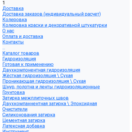
1
Доставка
Доставка заказов (индивидуальный расчет)
Колеровка
Колеровка краски и декоративной штукатурки
О нас
Оплата и доставка
Контакты
...
Каталог товаров
Гидроизоляция
Готовая к применению
Двухкомпонентная гидроизоляция
Жёсткая гидроизоляция \ Сухая
Проникающая гидроизоляция \ Сухая
Шнур, полотна и ленты гидроизоляционные
Грунтовка
Затирка межплиточных швов
Двухкомпаннентная затирка \ Эпоксидная
Очистители
Силиконования затирка
Цементная затирка
Латексная добавка
Инструмент