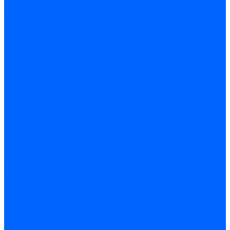
Расходные материалы
Ручной инструмент
Комплектующие для ГКЛ
Лента звукоизоляционная
Подвесы, крабы
Профиль, маячки
Серпянка и лента для швов ГКЛ
Лакокрасочные материалы
Краски интерьерные
Краски резиновые
Краски фактурные
Краски фасадные
Клеи
Клеи акриловые
Клеи полиуритановые
Крепеж
Дюбель-гвозди
Дюбеля для теплоизоляции
Саморезы
Листовые материалы
Аквапанель
Гипсокартон \ ГКЛ
Клей для обоев
Герметики