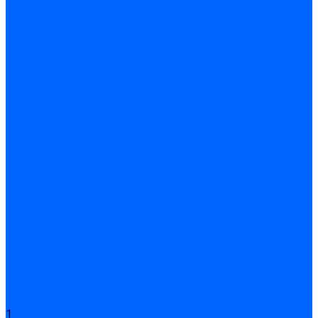
Подливного типа \ Анкеровка
Тиксотропный состав
Эпоксидные ремонтные составы
Сухие строительные смеси
Декоративная штукатурка
Кладочные смеси
Клей для плитки
Клей для теплоизоляции
Полы
Шпатлевка
Штукатурки
Тепло-, звукоизоляция
Звукоизоляционные панели/плиты
Базальтовая изоляция
Ветроизоляционные и пароизоляционные плёнки
Минеральная вата
Экструдированный пенополистирол \ XPS
Укладка паркета
Грунтовка для паркетного клея
Клей для паркета
Клей для линолиума и кавролина
Акции
Услуги
1