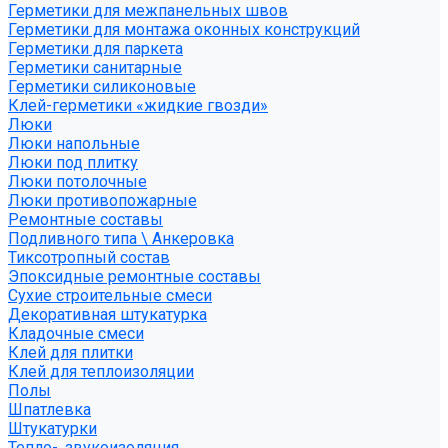
Герметики для межпанельных швов
Герметики для монтажа оконных конструкций
Герметики для паркета
Герметики санитарные
Герметики силиконовые
Клей-герметики «жидкие гвозди»
Люки
Люки напольные
Люки под плитку
Люки потолочные
Люки противопожарные
Ремонтные составы
Подливного типа \ Анкеровка
Тиксотропный состав
Эпоксидные ремонтные составы
Сухие строительные смеси
Декоративная штукатурка
Кладочные смеси
Клей для плитки
Клей для теплоизоляции
Полы
Шпатлевка
Штукатурки
Тепло-, звукоизоляция