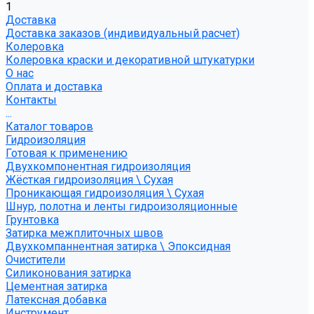
1
Доставка
Доставка заказов (индивидуальный расчет)
Колеровка
Колеровка краски и декоративной штукатурки
О нас
Оплата и доставка
Контакты
...
Каталог товаров
Гидроизоляция
Готовая к применению
Двухкомпонентная гидроизоляция
Жёсткая гидроизоляция \ Сухая
Проникающая гидроизоляция \ Сухая
Шнур, полотна и ленты гидроизоляционные
Грунтовка
Затирка межплиточных швов
Двухкомпаннентная затирка \ Эпоксидная
Очистители
Силиконования затирка
Цементная затирка
Латексная добавка
Инструмент