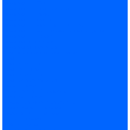
Герметики для OSB
Герметики для бетонных полов
Герметики для дерева
Герметики для кровли
Герметики для межпанельных швов
Герметики для монтажа оконных конструкций
Герметики для паркета
Герметики санитарные
Герметики силиконовые
Клей-герметики «жидкие гвозди»
Люки
Люки напольные
Люки под плитку
Люки потолочные
Люки противопожарные
Ремонтные составы
Подливного типа \ Анкеровка
Тиксотропный состав
Эпоксидные ремонтные составы
Сухие строительные смеси
Декоративная штукатурка
Кладочные смеси
Клей для плитки
Клей для теплоизоляции