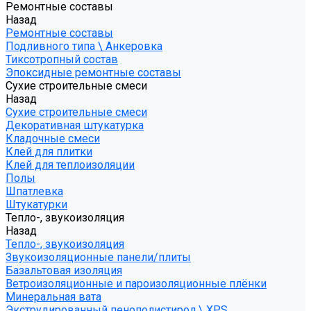
Ремонтные составы
Назад
Ремонтные составы
Подливного типа \ Анкеровка
Тиксотропный состав
Эпоксидные ремонтные составы
Сухие строительные смеси
Назад
Сухие строительные смеси
Декоративная штукатурка
Кладочные смеси
Клей для плитки
Клей для теплоизоляции
Полы
Шпатлевка
Штукатурки
Тепло-, звукоизоляция
Назад
Тепло-, звукоизоляция
Звукоизоляционные панели/плиты
Базальтовая изоляция
Ветроизоляционные и пароизоляционные плёнки
Минеральная вата
Экструдированный пенополистирол \ XPS