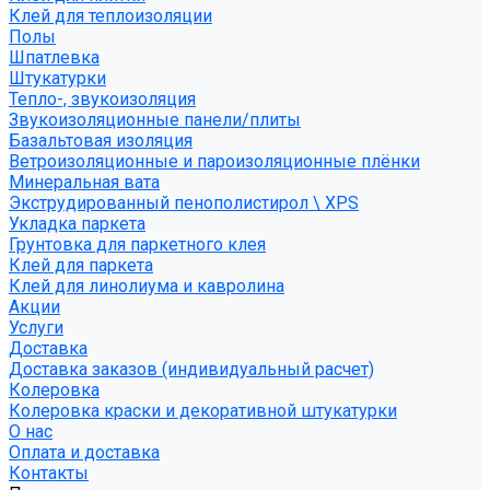
Клей для теплоизоляции
Полы
Шпатлевка
Штукатурки
Тепло-, звукоизоляция
Звукоизоляционные панели/плиты
Базальтовая изоляция
Ветроизоляционные и пароизоляционные плёнки
Минеральная вата
Экструдированный пенополистирол \ XPS
Укладка паркета
Грунтовка для паркетного клея
Клей для паркета
Клей для линолиума и кавролина
Акции
Услуги
Доставка
Доставка заказов (индивидуальный расчет)
Колеровка
Колеровка краски и декоративной штукатурки
О нас
Оплата и доставка
Контакты