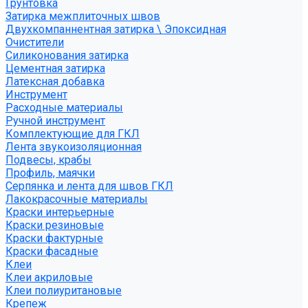
Грунтовка
Затирка межплиточных швов
Двухкомпаннентная затирка \ Эпоксидная
Очистители
Силиконования затирка
Цементная затирка
Латексная добавка
Инструмент
Расходные материалы
Ручной инструмент
Комплектующие для ГКЛ
Лента звукоизоляционная
Подвесы, крабы
Профиль, маячки
Серпянка и лента для швов ГКЛ
Лакокрасочные материалы
Краски интерьерные
Краски резиновые
Краски фактурные
Краски фасадные
Клеи
Клеи акриловые
Клеи полиуритановые
Крепеж