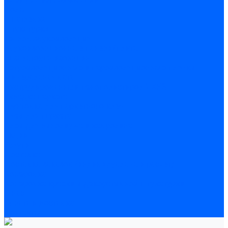
Полы
Шпатлевка
Штукатурки
Тепло-, звукоизоляция
Звукоизоляционные панели/плиты
Базальтовая изоляция
Ветроизоляционные и пароизоляционные плёнки
Минеральная вата
Экструдированный пенополистирол \ XPS
Укладка паркета
Грунтовка для паркетного клея
Клей для паркета
Клей для линолиума и кавролина
Акции
Услуги
Доставка
Доставка заказов (индивидуальный расчет)
Колеровка
Колеровка краски и декоративной штукатурки
О нас
Оплата и доставка
Контакты