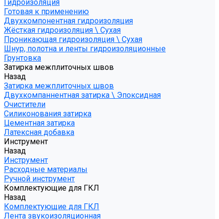
Гидроизоляция
Готовая к применению
Двухкомпонентная гидроизоляция
Жёсткая гидроизоляция \ Сухая
Проникающая гидроизоляция \ Сухая
Шнур, полотна и ленты гидроизоляционные
Грунтовка
Затирка межплиточных швов
Назад
Затирка межплиточных швов
Двухкомпаннентная затирка \ Эпоксидная
Очистители
Силиконования затирка
Цементная затирка
Латексная добавка
Инструмент
Назад
Инструмент
Расходные материалы
Ручной инструмент
Комплектующие для ГКЛ
Назад
Комплектующие для ГКЛ
Лента звукоизоляционная