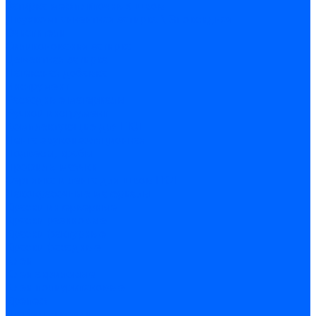
Затирка межплиточных швов
Двухкомпаннентная затирка \ Эпоксидная
Очистители
Силиконования затирка
Цементная затирка
Латексная добавка
Инструмент
Расходные материалы
Ручной инструмент
Комплектующие для ГКЛ
Лента звукоизоляционная
Подвесы, крабы
Профиль, маячки
Серпянка и лента для швов ГКЛ
Лакокрасочные материалы
Краски интерьерные
Краски резиновые
Краски фактурные
Краски фасадные
Клеи
Клеи акриловые
Клеи полиуритановые
Крепеж
Дюбель-гвозди