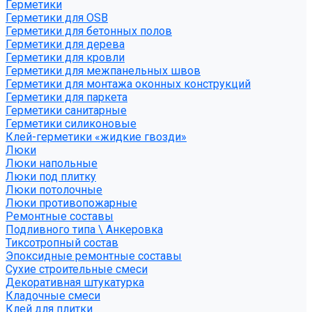
Герметики
Герметики для OSB
Герметики для бетонных полов
Герметики для дерева
Герметики для кровли
Герметики для межпанельных швов
Герметики для монтажа оконных конструкций
Герметики для паркета
Герметики санитарные
Герметики силиконовые
Клей-герметики «жидкие гвозди»
Люки
Люки напольные
Люки под плитку
Люки потолочные
Люки противопожарные
Ремонтные составы
Подливного типа \ Анкеровка
Тиксотропный состав
Эпоксидные ремонтные составы
Сухие строительные смеси
Декоративная штукатурка
Кладочные смеси
Клей для плитки