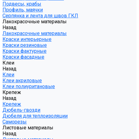
Подвесы, крабы
Профиль, маячки
Серпянка и лента для швов ГКЛ
Лакокрасочные материалы
Назад
Лакокрасочные материалы
Краски интерьерные
Краски резиновые
Краски фактурные
Краски фасадные
Клеи
Назад
Клеи
Клеи акриловые
Клеи полиуритановые
Крепеж
Назад
Крепеж
Дюбель-гвозди
Дюбеля для теплоизоляции
Саморезы
Листовые материалы
Назад