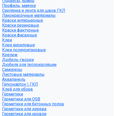
Подвесы, крабы
Профиль, маячки
Серпянка и лента для швов ГКЛ
Лакокрасочные материалы
Краски интерьерные
Краски резиновые
Краски фактурные
Краски фасадные
Клеи
Клеи акриловые
Клеи полиуритановые
Крепеж
Дюбель-гвозди
Дюбеля для теплоизоляции
Саморезы
Листовые материалы
Аквапанель
Гипсокартон \ ГКЛ
Клей для обоев
Герметики
Герметики для OSB
Герметики для бетонных полов
Герметики для дерева
Герметики для кровли