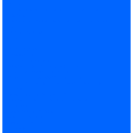
Доставка
Доставка заказов (индивидуальный расчет)
Колеровка
Колеровка краски и декоративной штукатурки
О нас
Оплата и доставка
Контакты
...
Каталог товаров
Гидроизоляция
Готовая к применению
Двухкомпонентная гидроизоляция
Жёсткая гидроизоляция \ Сухая
Проникающая гидроизоляция \ Сухая
Шнур, полотна и ленты гидроизоляционные
Грунтовка
Затирка межплиточных швов
Двухкомпаннентная затирка \ Эпоксидная
Очистители
Силиконования затирка
Цементная затирка
Латексная добавка
Инструмент