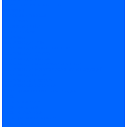
Дюбеля для теплоизоляции
Саморезы
Листовые материалы
Аквапанель
Гипсокартон \ ГКЛ
Клей для обоев
Герметики
Герметики для OSB
Герметики для бетонных полов
Герметики для дерева
Герметики для кровли
Герметики для межпанельных швов
Герметики для монтажа оконных конструкций
Герметики для паркета
Герметики санитарные
Герметики силиконовые
Клей-герметики «жидкие гвозди»
Люки
Люки напольные
Люки под плитку
Люки потолочные
Люки противопожарные
Ремонтные составы