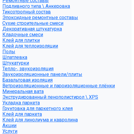
Ремонтные составы
Подливного типа \ Анкеровка
Тиксотропный состав
Эпоксидные ремонтные составы
Сухие строительные смеси
Декоративная штукатурка
Кладочные смеси
Клей для плитки
Клей для теплоизоляции
Полы
Шпатлевка
Штукатурки
Тепло-, звукоизоляция
Звукоизоляционные панели/плиты
Базальтовая изоляция
Ветроизоляционные и пароизоляционные плёнки
Минеральная вата
Экструдированный пенополистирол \ XPS
Укладка паркета
Грунтовка для паркетного клея
Клей для паркета
Клей для линолиума и кавролина
Акции
Услуги