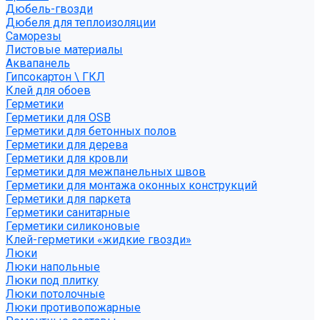
Дюбель-гвозди
Дюбеля для теплоизоляции
Саморезы
Листовые материалы
Аквапанель
Гипсокартон \ ГКЛ
Клей для обоев
Герметики
Герметики для OSB
Герметики для бетонных полов
Герметики для дерева
Герметики для кровли
Герметики для межпанельных швов
Герметики для монтажа оконных конструкций
Герметики для паркета
Герметики санитарные
Герметики силиконовые
Клей-герметики «жидкие гвозди»
Люки
Люки напольные
Люки под плитку
Люки потолочные
Люки противопожарные