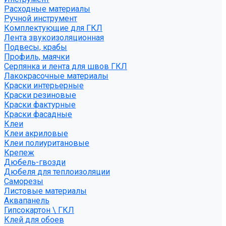
Расходные материалы
Ручной инструмент
Комплектующие для ГКЛ
Лента звукоизоляционная
Подвесы, крабы
Профиль, маячки
Серпянка и лента для швов ГКЛ
Лакокрасочные материалы
Краски интерьерные
Краски резиновые
Краски фактурные
Краски фасадные
Клеи
Клеи акриловые
Клеи полиуритановые
Крепеж
Дюбель-гвозди
Дюбеля для теплоизоляции
Саморезы
Листовые материалы
Аквапанель
Гипсокартон \ ГКЛ
Клей для обоев