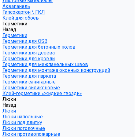
Листовые материалы
Аквапанель
Гипсокартон \ ГКЛ
Клей для обоев
Герметики
Назад
Герметики
Герметики для OSB
Герметики для бетонных полов
Герметики для дерева
Герметики для кровли
Герметики для межпанельных швов
Герметики для монтажа оконных конструкций
Герметики для паркета
Герметики санитарные
Герметики силиконовые
Клей-герметики «жидкие гвозди»
Люки
Назад
Люки
Люки напольные
Люки под плитку
Люки потолочные
Люки противопожарные