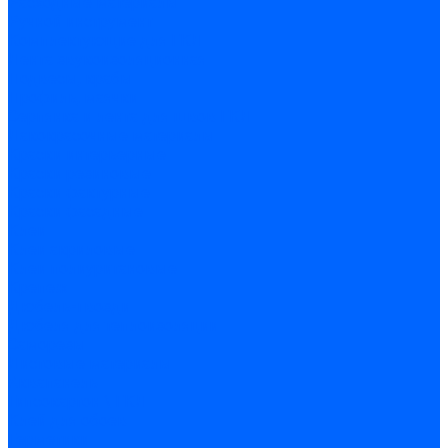
Расходные материалы
Ручной инструмент
Комплектующие для ГКЛ
Лента звукоизоляционная
Подвесы, крабы
Профиль, маячки
Серпянка и лента для швов ГКЛ
Лакокрасочные материалы
Краски интерьерные
Краски резиновые
Краски фактурные
Краски фасадные
Клеи
Клеи акриловые
Клеи полиуритановые
Крепеж
Дюбель-гвозди
Дюбеля для теплоизоляции
Саморезы
Листовые материалы
Аквапанель
Гипсокартон \ ГКЛ
Клей для обоев
Герметики