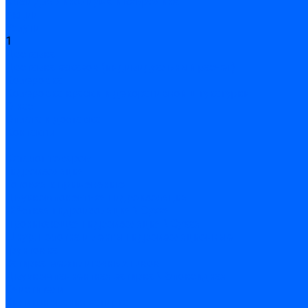
Клей для линолиума и кавролина
Акции
Услуги
1
Доставка
Доставка заказов (индивидуальный расчет)
Колеровка
Колеровка краски и декоративной штукатурки
О нас
Оплата и доставка
Контакты
...
Каталог товаров
Гидроизоляция
Готовая к применению
Двухкомпонентная гидроизоляция
Жёсткая гидроизоляция \ Сухая
Проникающая гидроизоляция \ Сухая
Шнур, полотна и ленты гидроизоляционные
Грунтовка
Затирка межплиточных швов
Двухкомпаннентная затирка \ Эпоксидная
Очистители
Силиконования затирка