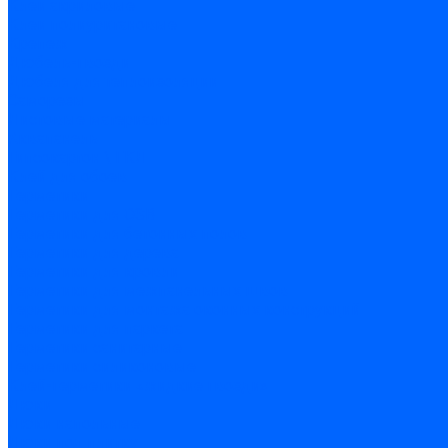
Клеи акриловые
Клеи полиуритановые
Крепеж
Дюбель-гвозди
Дюбеля для теплоизоляции
Саморезы
Листовые материалы
Аквапанель
Гипсокартон \ ГКЛ
Клей для обоев
Герметики
Герметики для OSB
Герметики для бетонных полов
Герметики для дерева
Герметики для кровли
Герметики для межпанельных швов
Герметики для монтажа оконных конструкций
Герметики для паркета
Герметики санитарные
Герметики силиконовые
Клей-герметики «жидкие гвозди»
Люки
Люки напольные
Люки под плитку