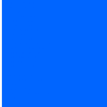
Цементная затирка
Латексная добавка
Инструмент
Расходные материалы
Ручной инструмент
Комплектующие для ГКЛ
Лента звукоизоляционная
Подвесы, крабы
Профиль, маячки
Серпянка и лента для швов ГКЛ
Лакокрасочные материалы
Краски интерьерные
Краски резиновые
Краски фактурные
Краски фасадные
Клеи
Клеи акриловые
Клеи полиуритановые
Крепеж
Дюбель-гвозди
Дюбеля для теплоизоляции
Саморезы
Листовые материалы
Аквапанель