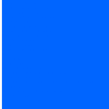
Люки потолочные
Люки противопожарные
Ремонтные составы
Подливного типа \ Анкеровка
Тиксотропный состав
Эпоксидные ремонтные составы
Сухие строительные смеси
Декоративная штукатурка
Кладочные смеси
Клей для плитки
Клей для теплоизоляции
Полы
Шпатлевка
Штукатурки
Тепло-, звукоизоляция
Звукоизоляционные панели/плиты
Базальтовая изоляция
Ветроизоляционные и пароизоляционные плёнки
Минеральная вата
Экструдированный пенополистирол \ XPS
Укладка паркета
Грунтовка для паркетного клея
Клей для паркета