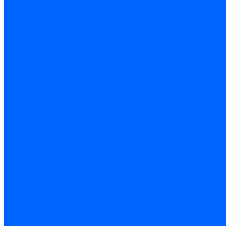
Гипсокартон \ ГКЛ
Клей для обоев
Герметики
Герметики для OSB
Герметики для бетонных полов
Герметики для дерева
Герметики для кровли
Герметики для межпанельных швов
Герметики для монтажа оконных конструкций
Герметики для паркета
Герметики санитарные
Герметики силиконовые
Клей-герметики «жидкие гвозди»
Люки
Люки напольные
Люки под плитку
Люки потолочные
Люки противопожарные
Ремонтные составы
Подливного типа \ Анкеровка
Тиксотропный состав
Эпоксидные ремонтные составы
Сухие строительные смеси