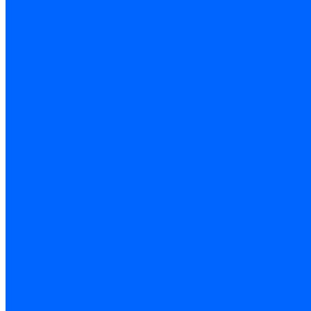
Декоративная штукатурка
Кладочные смеси
Клей для плитки
Клей для теплоизоляции
Полы
Шпатлевка
Штукатурки
Тепло-, звукоизоляция
Звукоизоляционные панели/плиты
Базальтовая изоляция
Ветроизоляционные и пароизоляционные плёнки
Минеральная вата
Экструдированный пенополистирол \ XPS
Укладка паркета
Грунтовка для паркетного клея
Клей для паркета
Клей для линолиума и кавролина
Акции
Услуги
Доставка
Доставка заказов (индивидуальный расчет)
Колеровка
Колеровка краски и декоративной штукатурки
О нас