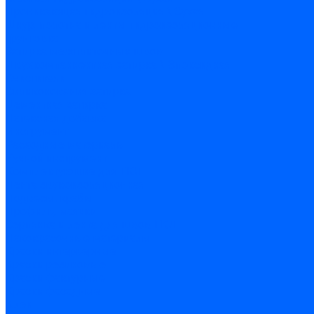
Проникающая гидроизоляция \ Сухая
Шнур, полотна и ленты гидроизоляционные
Грунтовка
Затирка межплиточных швов
Двухкомпаннентная затирка \ Эпоксидная
Очистители
Силиконования затирка
Цементная затирка
Латексная добавка
Инструмент
Расходные материалы
Ручной инструмент
Комплектующие для ГКЛ
Лента звукоизоляционная
Подвесы, крабы
Профиль, маячки
Серпянка и лента для швов ГКЛ
Лакокрасочные материалы
Краски интерьерные
Краски резиновые
Краски фактурные
Краски фасадные
Клеи