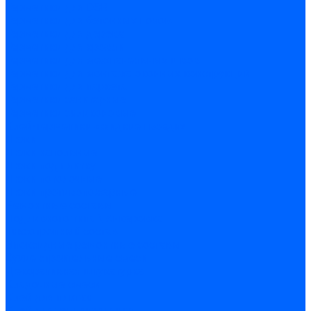
Герметики для OSB
Герметики для бетонных полов
Герметики для дерева
Герметики для кровли
Герметики для межпанельных швов
Герметики для монтажа оконных конструкций
Герметики для паркета
Герметики санитарные
Герметики силиконовые
Клей-герметики «жидкие гвозди»
Люки
Люки напольные
Люки под плитку
Люки потолочные
Люки противопожарные
Ремонтные составы
Подливного типа \ Анкеровка
Тиксотропный состав
Эпоксидные ремонтные составы
Сухие строительные смеси
Декоративная штукатурка
Кладочные смеси
Клей для плитки
Клей для теплоизоляции