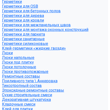
Герметики
Герметики для OSB
Герметики для бетонных полов
Герметики для дерева
Герметики для кровли
Герметики для межпанельных швов
Герметики для монтажа оконных конструкций
Герметики для паркета
Герметики санитарные
Герметики силиконовые
Клей-герметики «жидкие гвозди»
Люки
Люки напольные
Люки под плитку
Люки потолочные
Люки противопожарные
Ремонтные составы
Подливного типа \ Анкеровка
Тиксотропный состав
Эпоксидные ремонтные составы
Сухие строительные смеси
Декоративная штукатурка
Кладочные смеси
Клей для плитки