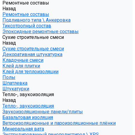
Ремонтные составы
Назад
Ремонтные составы
Подливного типа \ Анкеровка
Тиксотропный состав
Эпоксидные ремонтные составы
Сухие строительные смеси
Назад
Сухие строительные смеси
Декоративная штукатурка
Кладочные смеси
Клей для плитки
Клей для теплоизоляции
Полы
Шпатлевка
Штукатурки
Тепло-, звукоизоляция
Назад
Тепло-, звукоизоляция
Звукоизоляционные панели/плиты
Базальтовая изоляция
Ветроизоляционные и пароизоляционные плёнки
Минеральная вата
Экструдированный пенополистирол \ XPS