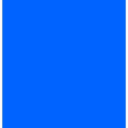
Затирка межплиточных швов
Двухкомпаннентная затирка \ Эпоксидная
Очистители
Силиконования затирка
Цементная затирка
Латексная добавка
Инструмент
Расходные материалы
Ручной инструмент
Комплектующие для ГКЛ
Лента звукоизоляционная
Подвесы, крабы
Профиль, маячки
Серпянка и лента для швов ГКЛ
Лакокрасочные материалы
Краски интерьерные
Краски резиновые
Краски фактурные
Краски фасадные
Клеи
Клеи акриловые
Клеи полиуритановые
Крепеж
Дюбель-гвозди