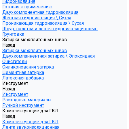
Гидроизоляция
Готовая к применению
Двухкомпонентная гидроизоляция
Жёсткая гидроизоляция \ Сухая
Проникающая гидроизоляция \ Сухая
Шнур, полотна и ленты гидроизоляционные
Грунтовка
Затирка межплиточных швов
Назад
Затирка межплиточных швов
Двухкомпаннентная затирка \ Эпоксидная
Очистители
Силиконования затирка
Цементная затирка
Латексная добавка
Инструмент
Назад
Инструмент
Расходные материалы
Ручной инструмент
Комплектующие для ГКЛ
Назад
Комплектующие для ГКЛ
Лента звукоизоляционная