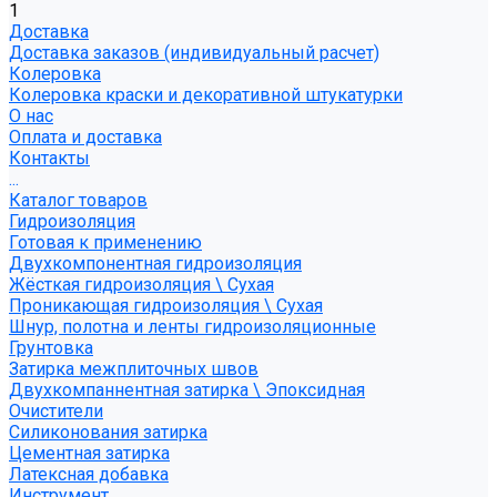
1
Доставка
Доставка заказов (индивидуальный расчет)
Колеровка
Колеровка краски и декоративной штукатурки
О нас
Оплата и доставка
Контакты
...
Каталог товаров
Гидроизоляция
Готовая к применению
Двухкомпонентная гидроизоляция
Жёсткая гидроизоляция \ Сухая
Проникающая гидроизоляция \ Сухая
Шнур, полотна и ленты гидроизоляционные
Грунтовка
Затирка межплиточных швов
Двухкомпаннентная затирка \ Эпоксидная
Очистители
Силиконования затирка
Цементная затирка
Латексная добавка
Инструмент