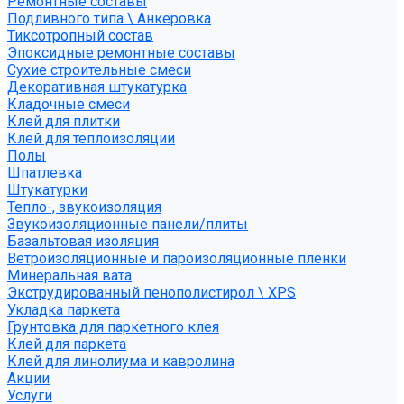
Ремонтные составы
Подливного типа \ Анкеровка
Тиксотропный состав
Эпоксидные ремонтные составы
Сухие строительные смеси
Декоративная штукатурка
Кладочные смеси
Клей для плитки
Клей для теплоизоляции
Полы
Шпатлевка
Штукатурки
Тепло-, звукоизоляция
Звукоизоляционные панели/плиты
Базальтовая изоляция
Ветроизоляционные и пароизоляционные плёнки
Минеральная вата
Экструдированный пенополистирол \ XPS
Укладка паркета
Грунтовка для паркетного клея
Клей для паркета
Клей для линолиума и кавролина
Акции
Услуги