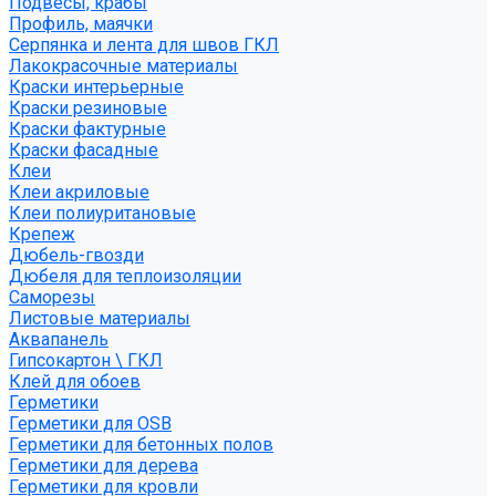
Подвесы, крабы
Профиль, маячки
Серпянка и лента для швов ГКЛ
Лакокрасочные материалы
Краски интерьерные
Краски резиновые
Краски фактурные
Краски фасадные
Клеи
Клеи акриловые
Клеи полиуритановые
Крепеж
Дюбель-гвозди
Дюбеля для теплоизоляции
Саморезы
Листовые материалы
Аквапанель
Гипсокартон \ ГКЛ
Клей для обоев
Герметики
Герметики для OSB
Герметики для бетонных полов
Герметики для дерева
Герметики для кровли