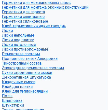
Герметики для межпанельных швов
Герметики для монтажа оконных конструкций
Герметики для паркета
Герметики санитарные
Герметики силиконовые
Клей-герметики «жидкие гвозди»
Люки
Люки напольные
Люки под плитку
Люки потолочные
Люки противопожарные
Ремонтные составы
Подливного типа \ Анкеровка
Тиксотропный состав
Эпоксидные ремонтные составы
Сухие строительные смеси
Декоративная штукатурка
Кладочные смеси
Клей для плитки
Клей для теплоизоляции
Полы
Шпатлевка
Штукатурки
Тепло-, звукоизоляция