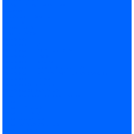
Дюбеля для теплоизоляции
Саморезы
Листовые материалы
Аквапанель
Гипсокартон \ ГКЛ
Клей для обоев
Герметики
Герметики для OSB
Герметики для бетонных полов
Герметики для дерева
Герметики для кровли
Герметики для межпанельных швов
Герметики для монтажа оконных конструкций
Герметики для паркета
Герметики санитарные
Герметики силиконовые
Клей-герметики «жидкие гвозди»
Люки
Люки напольные
Люки под плитку
Люки потолочные
Люки противопожарные
Ремонтные составы