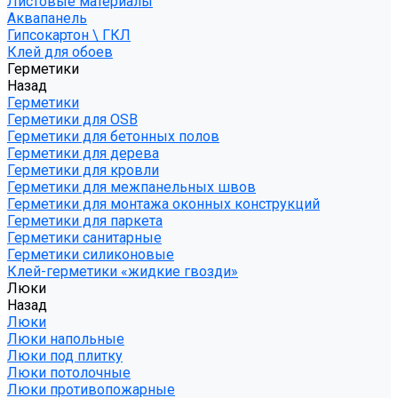
Листовые материалы
Аквапанель
Гипсокартон \ ГКЛ
Клей для обоев
Герметики
Назад
Герметики
Герметики для OSB
Герметики для бетонных полов
Герметики для дерева
Герметики для кровли
Герметики для межпанельных швов
Герметики для монтажа оконных конструкций
Герметики для паркета
Герметики санитарные
Герметики силиконовые
Клей-герметики «жидкие гвозди»
Люки
Назад
Люки
Люки напольные
Люки под плитку
Люки потолочные
Люки противопожарные