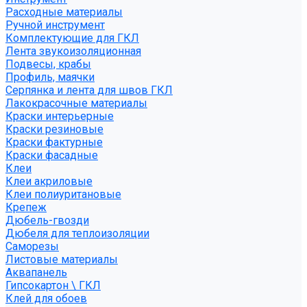
Расходные материалы
Ручной инструмент
Комплектующие для ГКЛ
Лента звукоизоляционная
Подвесы, крабы
Профиль, маячки
Серпянка и лента для швов ГКЛ
Лакокрасочные материалы
Краски интерьерные
Краски резиновые
Краски фактурные
Краски фасадные
Клеи
Клеи акриловые
Клеи полиуритановые
Крепеж
Дюбель-гвозди
Дюбеля для теплоизоляции
Саморезы
Листовые материалы
Аквапанель
Гипсокартон \ ГКЛ
Клей для обоев