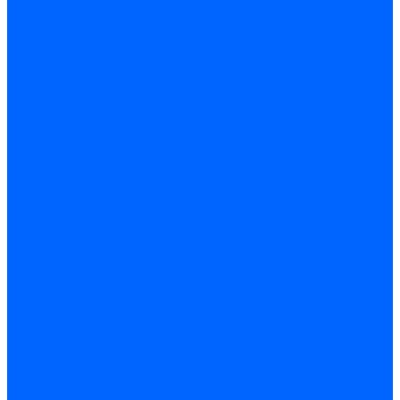
Расходные материалы
Ручной инструмент
Комплектующие для ГКЛ
Лента звукоизоляционная
Подвесы, крабы
Профиль, маячки
Серпянка и лента для швов ГКЛ
Лакокрасочные материалы
Краски интерьерные
Краски резиновые
Краски фактурные
Краски фасадные
Клеи
Клеи акриловые
Клеи полиуритановые
Крепеж
Дюбель-гвозди
Дюбеля для теплоизоляции
Саморезы
Листовые материалы
Аквапанель
Гипсокартон \ ГКЛ
Клей для обоев
Герметики