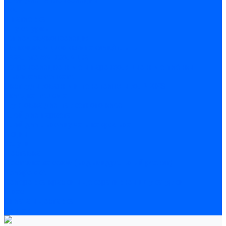
Полы
Шпатлевка
Штукатурки
Тепло-, звукоизоляция
Звукоизоляционные панели/плиты
Базальтовая изоляция
Ветроизоляционные и пароизоляционные плёнки
Минеральная вата
Экструдированный пенополистирол \ XPS
Укладка паркета
Грунтовка для паркетного клея
Клей для паркета
Клей для линолиума и кавролина
Акции
Услуги
Доставка
Доставка заказов (индивидуальный расчет)
Колеровка
Колеровка краски и декоративной штукатурки
О нас
Оплата и доставка
Контакты