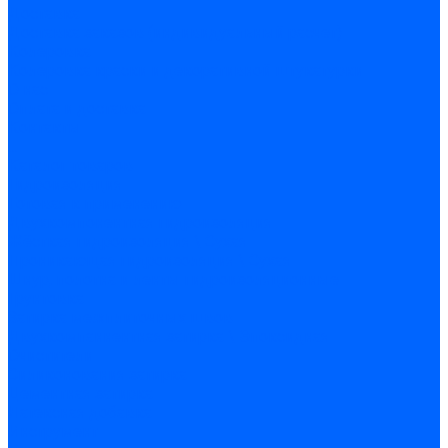
Доставка
Доставка заказов (индивидуальный расчет)
Колеровка
Колеровка краски и декоративной штукатурки
О нас
Оплата и доставка
Контакты
...
Каталог товаров
Гидроизоляция
Готовая к применению
Двухкомпонентная гидроизоляция
Жёсткая гидроизоляция \ Сухая
Проникающая гидроизоляция \ Сухая
Шнур, полотна и ленты гидроизоляционные
Грунтовка
Затирка межплиточных швов
Двухкомпаннентная затирка \ Эпоксидная
Очистители
Силиконования затирка
Цементная затирка
Латексная добавка
Инструмент