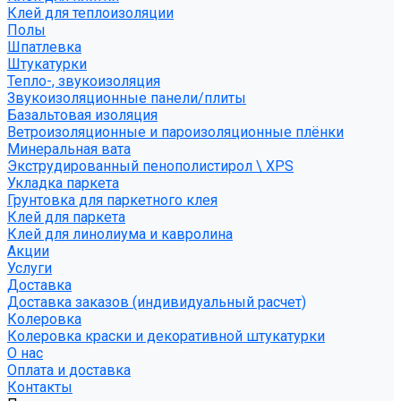
Клей для теплоизоляции
Полы
Шпатлевка
Штукатурки
Тепло-, звукоизоляция
Звукоизоляционные панели/плиты
Базальтовая изоляция
Ветроизоляционные и пароизоляционные плёнки
Минеральная вата
Экструдированный пенополистирол \ XPS
Укладка паркета
Грунтовка для паркетного клея
Клей для паркета
Клей для линолиума и кавролина
Акции
Услуги
Доставка
Доставка заказов (индивидуальный расчет)
Колеровка
Колеровка краски и декоративной штукатурки
О нас
Оплата и доставка
Контакты