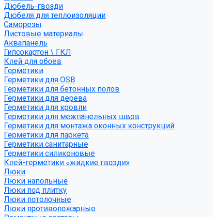
Дюбель-гвозди
Дюбеля для теплоизоляции
Саморезы
Листовые материалы
Аквапанель
Гипсокартон \ ГКЛ
Клей для обоев
Герметики
Герметики для OSB
Герметики для бетонных полов
Герметики для дерева
Герметики для кровли
Герметики для межпанельных швов
Герметики для монтажа оконных конструкций
Герметики для паркета
Герметики санитарные
Герметики силиконовые
Клей-герметики «жидкие гвозди»
Люки
Люки напольные
Люки под плитку
Люки потолочные
Люки противопожарные