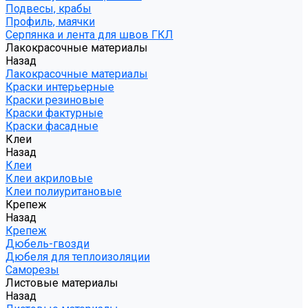
Подвесы, крабы
Профиль, маячки
Серпянка и лента для швов ГКЛ
Лакокрасочные материалы
Назад
Лакокрасочные материалы
Краски интерьерные
Краски резиновые
Краски фактурные
Краски фасадные
Клеи
Назад
Клеи
Клеи акриловые
Клеи полиуритановые
Крепеж
Назад
Крепеж
Дюбель-гвозди
Дюбеля для теплоизоляции
Саморезы
Листовые материалы
Назад