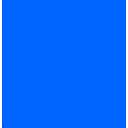
Подливного типа \ Анкеровка
Тиксотропный состав
Эпоксидные ремонтные составы
Сухие строительные смеси
Декоративная штукатурка
Кладочные смеси
Клей для плитки
Клей для теплоизоляции
Полы
Шпатлевка
Штукатурки
Тепло-, звукоизоляция
Звукоизоляционные панели/плиты
Базальтовая изоляция
Ветроизоляционные и пароизоляционные плёнки
Минеральная вата
Экструдированный пенополистирол \ XPS
Укладка паркета
Грунтовка для паркетного клея
Клей для паркета
Клей для линолиума и кавролина
Акции
Услуги
1