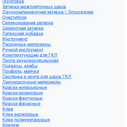
Грунтовка
Затирка межплиточных швов
Двухкомпаннентная затирка \ Эпоксидная
Очистители
Силиконования затирка
Цементная затирка
Латексная добавка
Инструмент
Расходные материалы
Ручной инструмент
Комплектующие для ГКЛ
Лента звукоизоляционная
Подвесы, крабы
Профиль, маячки
Серпянка и лента для швов ГКЛ
Лакокрасочные материалы
Краски интерьерные
Краски резиновые
Краски фактурные
Краски фасадные
Клеи
Клеи акриловые
Клеи полиуритановые
Крепеж