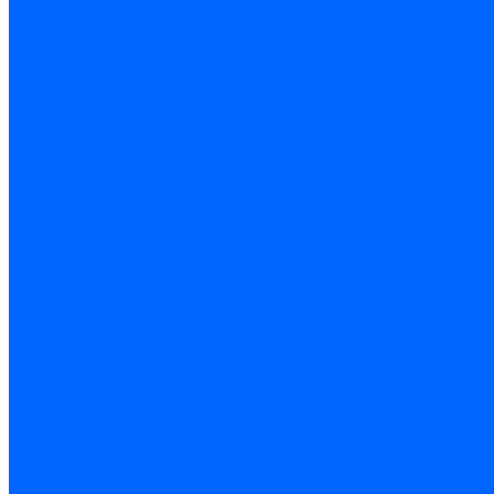
Листовые материалы
Аквапанель
Гипсокартон \ ГКЛ
Клей для обоев
Герметики
Герметики для OSB
Герметики для бетонных полов
Герметики для дерева
Герметики для кровли
Герметики для межпанельных швов
Герметики для монтажа оконных конструкций
Герметики для паркета
Герметики санитарные
Герметики силиконовые
Клей-герметики «жидкие гвозди»
Люки
Люки напольные
Люки под плитку
Люки потолочные
Люки противопожарные
Ремонтные составы
Подливного типа \ Анкеровка
Тиксотропный состав