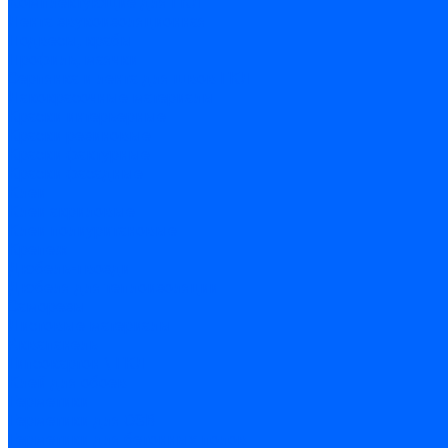
Комплектующие для ГКЛ
Лента звукоизоляционная
Подвесы, крабы
Профиль, маячки
Серпянка и лента для швов ГКЛ
Лакокрасочные материалы
Краски интерьерные
Краски резиновые
Краски фактурные
Краски фасадные
Клеи
Клеи акриловые
Клеи полиуритановые
Крепеж
Дюбель-гвозди
Дюбеля для теплоизоляции
Саморезы
Листовые материалы
Аквапанель
Гипсокартон \ ГКЛ
Клей для обоев
Герметики
Герметики для OSB
Герметики для бетонных полов