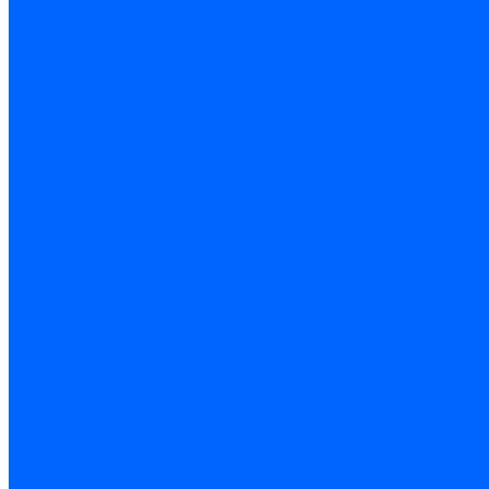
Очистители
Силиконования затирка
Цементная затирка
Латексная добавка
Инструмент
Расходные материалы
Ручной инструмент
Комплектующие для ГКЛ
Лента звукоизоляционная
Подвесы, крабы
Профиль, маячки
Серпянка и лента для швов ГКЛ
Лакокрасочные материалы
Краски интерьерные
Краски резиновые
Краски фактурные
Краски фасадные
Клеи
Клеи акриловые
Клеи полиуритановые
Крепеж
Дюбель-гвозди
Дюбеля для теплоизоляции
Саморезы