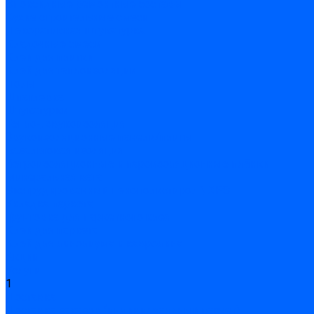
Эпоксидные ремонтные составы
Сухие строительные смеси
Декоративная штукатурка
Кладочные смеси
Клей для плитки
Клей для теплоизоляции
Полы
Шпатлевка
Штукатурки
Тепло-, звукоизоляция
Звукоизоляционные панели/плиты
Базальтовая изоляция
Ветроизоляционные и пароизоляционные плёнки
Минеральная вата
Экструдированный пенополистирол \ XPS
Укладка паркета
Грунтовка для паркетного клея
Клей для паркета
Клей для линолиума и кавролина
Акции
Услуги
1
Доставка
Доставка заказов (индивидуальный расчет)