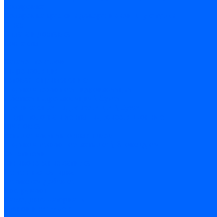
Колеровка
Колеровка краски и декоративной штукатурки
О нас
Оплата и доставка
Контакты
...
Каталог товаров
Гидроизоляция
Готовая к применению
Двухкомпонентная гидроизоляция
Жёсткая гидроизоляция \ Сухая
Проникающая гидроизоляция \ Сухая
Шнур, полотна и ленты гидроизоляционные
Грунтовка
Затирка межплиточных швов
Двухкомпаннентная затирка \ Эпоксидная
Очистители
Силиконования затирка
Цементная затирка
Латексная добавка
Инструмент
Расходные материалы
Ручной инструмент