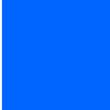
Герметики для дерева
Герметики для кровли
Герметики для межпанельных швов
Герметики для монтажа оконных конструкций
Герметики для паркета
Герметики санитарные
Герметики силиконовые
Клей-герметики «жидкие гвозди»
Люки
Люки напольные
Люки под плитку
Люки потолочные
Люки противопожарные
Ремонтные составы
Подливного типа \ Анкеровка
Тиксотропный состав
Эпоксидные ремонтные составы
Сухие строительные смеси
Декоративная штукатурка
Кладочные смеси
Клей для плитки
Клей для теплоизоляции
Полы
Шпатлевка