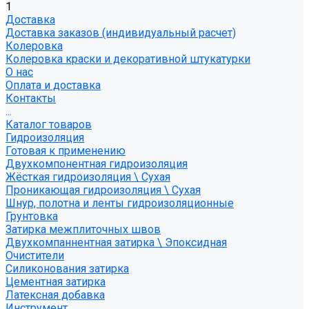
1
Доставка
Доставка заказов (индивидуальный расчет)
Колеровка
Колеровка краски и декоративной штукатурки
О нас
Оплата и доставка
Контакты
...
Каталог товаров
Гидроизоляция
Готовая к применению
Двухкомпонентная гидроизоляция
Жёсткая гидроизоляция \ Сухая
Проникающая гидроизоляция \ Сухая
Шнур, полотна и ленты гидроизоляционные
Грунтовка
Затирка межплиточных швов
Двухкомпаннентная затирка \ Эпоксидная
Очистители
Силиконования затирка
Цементная затирка
Латексная добавка
Инструмент