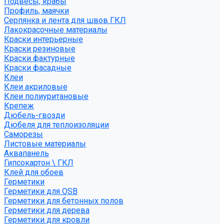
Подвесы, крабы
Профиль, маячки
Серпянка и лента для швов ГКЛ
Лакокрасочные материалы
Краски интерьерные
Краски резиновые
Краски фактурные
Краски фасадные
Клеи
Клеи акриловые
Клеи полиуритановые
Крепеж
Дюбель-гвозди
Дюбеля для теплоизоляции
Саморезы
Листовые материалы
Аквапанель
Гипсокартон \ ГКЛ
Клей для обоев
Герметики
Герметики для OSB
Герметики для бетонных полов
Герметики для дерева
Герметики для кровли