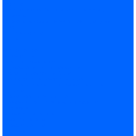
Доставка
Доставка заказов (индивидуальный расчет)
Колеровка
Колеровка краски и декоративной штукатурки
О нас
Оплата и доставка
Контакты
...
Каталог товаров
Гидроизоляция
Готовая к применению
Двухкомпонентная гидроизоляция
Жёсткая гидроизоляция \ Сухая
Проникающая гидроизоляция \ Сухая
Шнур, полотна и ленты гидроизоляционные
Грунтовка
Затирка межплиточных швов
Двухкомпаннентная затирка \ Эпоксидная
Очистители
Силиконования затирка
Цементная затирка
Латексная добавка
Инструмент