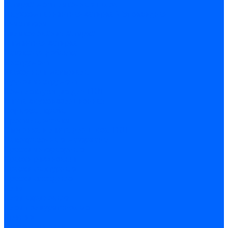
Затирка межплиточных швов
Двухкомпаннентная затирка \ Эпоксидная
Очистители
Силиконования затирка
Цементная затирка
Латексная добавка
Инструмент
Расходные материалы
Ручной инструмент
Комплектующие для ГКЛ
Лента звукоизоляционная
Подвесы, крабы
Профиль, маячки
Серпянка и лента для швов ГКЛ
Лакокрасочные материалы
Краски интерьерные
Краски резиновые
Краски фактурные
Краски фасадные
Клеи
Клеи акриловые
Клеи полиуритановые
Крепеж
Дюбель-гвозди