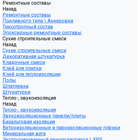
Ремонтные составы
Назад
Ремонтные составы
Подливного типа \ Анкеровка
Тиксотропный состав
Эпоксидные ремонтные составы
Сухие строительные смеси
Назад
Сухие строительные смеси
Декоративная штукатурка
Кладочные смеси
Клей для плитки
Клей для теплоизоляции
Полы
Шпатлевка
Штукатурки
Тепло-, звукоизоляция
Назад
Тепло-, звукоизоляция
Звукоизоляционные панели/плиты
Базальтовая изоляция
Ветроизоляционные и пароизоляционные плёнки
Минеральная вата
Экструдированный пенополистирол \ XPS