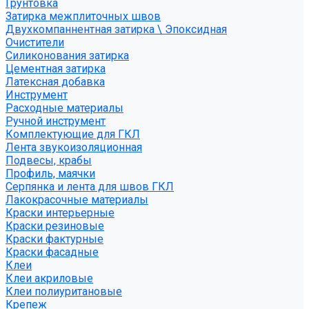
Грунтовка
Затирка межплиточных швов
Двухкомпаннентная затирка \ Эпоксидная
Очистители
Силиконования затирка
Цементная затирка
Латексная добавка
Инструмент
Расходные материалы
Ручной инструмент
Комплектующие для ГКЛ
Лента звукоизоляционная
Подвесы, крабы
Профиль, маячки
Серпянка и лента для швов ГКЛ
Лакокрасочные материалы
Краски интерьерные
Краски резиновые
Краски фактурные
Краски фасадные
Клеи
Клеи акриловые
Клеи полиуритановые
Крепеж