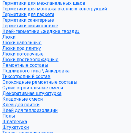
Герметики для межпанельных швов
Герметики для монтажа оконных конструкций
Герметики для паркета
Герметики санитарные
Герметики силиконовые
Клей-герметики «жидкие гвозди»
Люки
Люки напольные
Люки под плитку
Люки потолочные
Люки противопожарные
Ремонтные составы
Подливного типа \ Анкеровка
Тиксотропный состав
Эпоксидные ремонтные составы
Сухие строительные смеси
Декоративная штукатурка
Кладочные смеси
Клей для плитки
Клей для теплоизоляции
Полы
Шпатлевка
Штукатурки
Тепло-, звукоизоляция