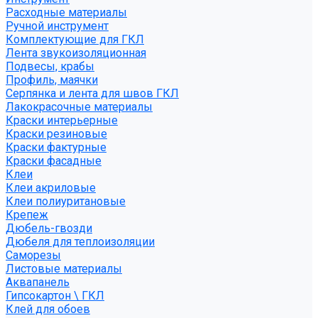
Расходные материалы
Ручной инструмент
Комплектующие для ГКЛ
Лента звукоизоляционная
Подвесы, крабы
Профиль, маячки
Серпянка и лента для швов ГКЛ
Лакокрасочные материалы
Краски интерьерные
Краски резиновые
Краски фактурные
Краски фасадные
Клеи
Клеи акриловые
Клеи полиуритановые
Крепеж
Дюбель-гвозди
Дюбеля для теплоизоляции
Саморезы
Листовые материалы
Аквапанель
Гипсокартон \ ГКЛ
Клей для обоев