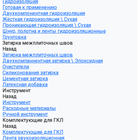
Гидроизоляция
Готовая к применению
Двухкомпонентная гидроизоляция
Жёсткая гидроизоляция \ Сухая
Проникающая гидроизоляция \ Сухая
Шнур, полотна и ленты гидроизоляционные
Грунтовка
Затирка межплиточных швов
Назад
Затирка межплиточных швов
Двухкомпаннентная затирка \ Эпоксидная
Очистители
Силиконования затирка
Цементная затирка
Латексная добавка
Инструмент
Назад
Инструмент
Расходные материалы
Ручной инструмент
Комплектующие для ГКЛ
Назад
Комплектующие для ГКЛ
Лента звукоизоляционная