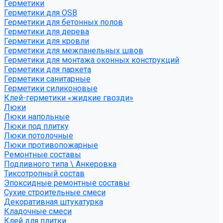
Герметики
Герметики для OSB
Герметики для бетонных полов
Герметики для дерева
Герметики для кровли
Герметики для межпанельных швов
Герметики для монтажа оконных конструкций
Герметики для паркета
Герметики санитарные
Герметики силиконовые
Клей-герметики «жидкие гвозди»
Люки
Люки напольные
Люки под плитку
Люки потолочные
Люки противопожарные
Ремонтные составы
Подливного типа \ Анкеровка
Тиксотропный состав
Эпоксидные ремонтные составы
Сухие строительные смеси
Декоративная штукатурка
Кладочные смеси
Клей для плитки