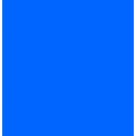
Расходные материалы
Ручной инструмент
Комплектующие для ГКЛ
Лента звукоизоляционная
Подвесы, крабы
Профиль, маячки
Серпянка и лента для швов ГКЛ
Лакокрасочные материалы
Краски интерьерные
Краски резиновые
Краски фактурные
Краски фасадные
Клеи
Клеи акриловые
Клеи полиуритановые
Крепеж
Дюбель-гвозди
Дюбеля для теплоизоляции
Саморезы
Листовые материалы
Аквапанель
Гипсокартон \ ГКЛ
Клей для обоев
Герметики