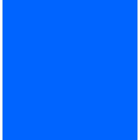
Герметики для OSB
Герметики для бетонных полов
Герметики для дерева
Герметики для кровли
Герметики для межпанельных швов
Герметики для монтажа оконных конструкций
Герметики для паркета
Герметики санитарные
Герметики силиконовые
Клей-герметики «жидкие гвозди»
Люки
Люки напольные
Люки под плитку
Люки потолочные
Люки противопожарные
Ремонтные составы
Подливного типа \ Анкеровка
Тиксотропный состав
Эпоксидные ремонтные составы
Сухие строительные смеси
Декоративная штукатурка
Кладочные смеси
Клей для плитки
Клей для теплоизоляции