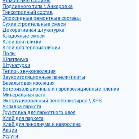
Ремонтные составы
Подливного типа \ Анкеровка
Тиксотропный состав
Эпоксидные ремонтные составы
Сухие строительные смеси
Декоративная штукатурка
Кладочные смеси
Клей для плитки
Клей для теплоизоляции
Полы
Шпатлевка
Штукатурки
Тепло-, звукоизоляция
Звукоизоляционные панели/плиты
Базальтовая изоляция
Ветроизоляционные и пароизоляционные плёнки
Минеральная вата
Экструдированный пенополистирол \ XPS
Укладка паркета
Грунтовка для паркетного клея
Клей для паркета
Клей для линолиума и кавролина
Акции
Услуги