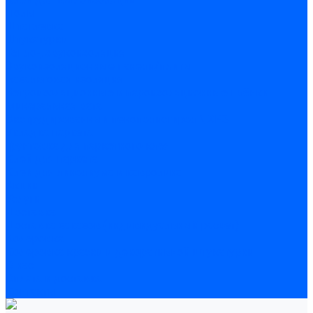
Полы
Шпатлевка
Штукатурки
Тепло-, звукоизоляция
Звукоизоляционные панели/плиты
Базальтовая изоляция
Ветроизоляционные и пароизоляционные плёнки
Минеральная вата
Экструдированный пенополистирол \ XPS
Укладка паркета
Грунтовка для паркетного клея
Клей для паркета
Клей для линолиума и кавролина
Акции
Услуги
Доставка
Доставка заказов (индивидуальный расчет)
Колеровка
Колеровка краски и декоративной штукатурки
О нас
Оплата и доставка
Контакты