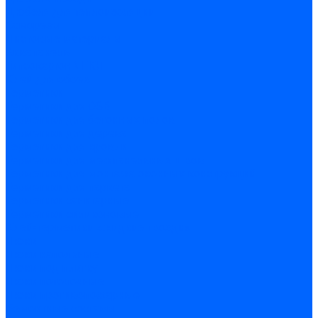
Дюбеля для теплоизоляции
Саморезы
Листовые материалы
Аквапанель
Гипсокартон \ ГКЛ
Клей для обоев
Герметики
Герметики для OSB
Герметики для бетонных полов
Герметики для дерева
Герметики для кровли
Герметики для межпанельных швов
Герметики для монтажа оконных конструкций
Герметики для паркета
Герметики санитарные
Герметики силиконовые
Клей-герметики «жидкие гвозди»
Люки
Люки напольные
Люки под плитку
Люки потолочные
Люки противопожарные
Ремонтные составы