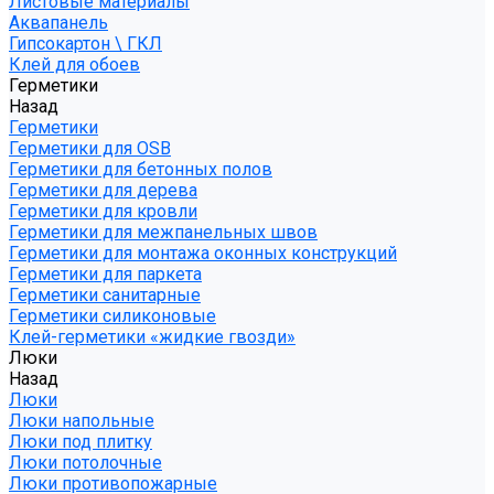
Листовые материалы
Аквапанель
Гипсокартон \ ГКЛ
Клей для обоев
Герметики
Назад
Герметики
Герметики для OSB
Герметики для бетонных полов
Герметики для дерева
Герметики для кровли
Герметики для межпанельных швов
Герметики для монтажа оконных конструкций
Герметики для паркета
Герметики санитарные
Герметики силиконовые
Клей-герметики «жидкие гвозди»
Люки
Назад
Люки
Люки напольные
Люки под плитку
Люки потолочные
Люки противопожарные