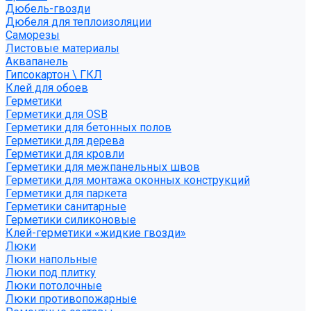
Дюбель-гвозди
Дюбеля для теплоизоляции
Саморезы
Листовые материалы
Аквапанель
Гипсокартон \ ГКЛ
Клей для обоев
Герметики
Герметики для OSB
Герметики для бетонных полов
Герметики для дерева
Герметики для кровли
Герметики для межпанельных швов
Герметики для монтажа оконных конструкций
Герметики для паркета
Герметики санитарные
Герметики силиконовые
Клей-герметики «жидкие гвозди»
Люки
Люки напольные
Люки под плитку
Люки потолочные
Люки противопожарные