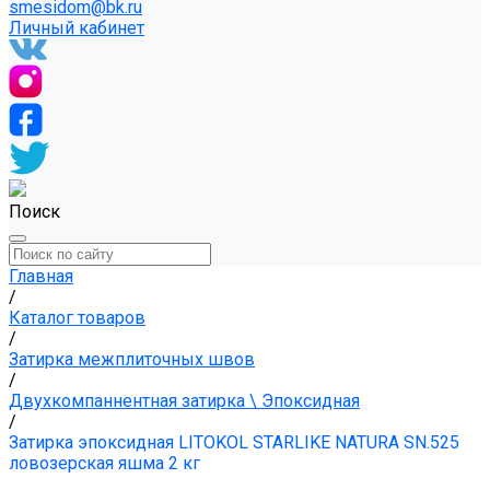
smesidom@bk.ru
Личный кабинет
Поиск
Главная
/
Каталог товаров
/
Затирка межплиточных швов
/
Двухкомпаннентная затирка \ Эпоксидная
/
Затирка эпоксидная LITOKOL STARLIKE NATURA SN.525
ловозерская яшма 2 кг