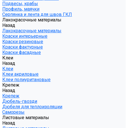
Подвесы, крабы
Профиль, маячки
Серпянка и лента для швов ГКЛ
Лакокрасочные материалы
Назад
Лакокрасочные материалы
Краски интерьерные
Краски резиновые
Краски фактурные
Краски фасадные
Клеи
Назад
Клеи
Клеи акриловые
Клеи полиуритановые
Крепеж
Назад
Крепеж
Дюбель-гвозди
Дюбеля для теплоизоляции
Саморезы
Листовые материалы
Назад