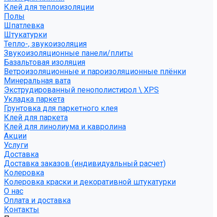
Клей для теплоизоляции
Полы
Шпатлевка
Штукатурки
Тепло-, звукоизоляция
Звукоизоляционные панели/плиты
Базальтовая изоляция
Ветроизоляционные и пароизоляционные плёнки
Минеральная вата
Экструдированный пенополистирол \ XPS
Укладка паркета
Грунтовка для паркетного клея
Клей для паркета
Клей для линолиума и кавролина
Акции
Услуги
Доставка
Доставка заказов (индивидуальный расчет)
Колеровка
Колеровка краски и декоративной штукатурки
О нас
Оплата и доставка
Контакты