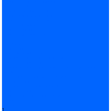
Подливного типа \ Анкеровка
Тиксотропный состав
Эпоксидные ремонтные составы
Сухие строительные смеси
Декоративная штукатурка
Кладочные смеси
Клей для плитки
Клей для теплоизоляции
Полы
Шпатлевка
Штукатурки
Тепло-, звукоизоляция
Звукоизоляционные панели/плиты
Базальтовая изоляция
Ветроизоляционные и пароизоляционные плёнки
Минеральная вата
Экструдированный пенополистирол \ XPS
Укладка паркета
Грунтовка для паркетного клея
Клей для паркета
Клей для линолиума и кавролина
Акции
Услуги
1