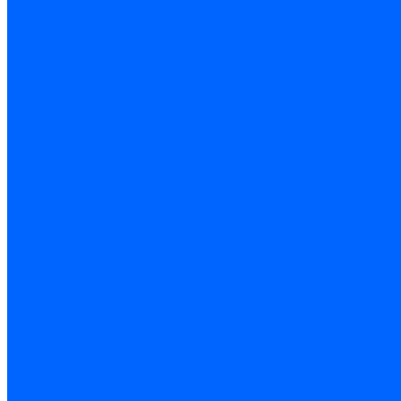
Герметики для дерева
Герметики для кровли
Герметики для межпанельных швов
Герметики для монтажа оконных конструкций
Герметики для паркета
Герметики санитарные
Герметики силиконовые
Клей-герметики «жидкие гвозди»
Люки
Люки напольные
Люки под плитку
Люки потолочные
Люки противопожарные
Ремонтные составы
Подливного типа \ Анкеровка
Тиксотропный состав
Эпоксидные ремонтные составы
Сухие строительные смеси
Декоративная штукатурка
Кладочные смеси
Клей для плитки
Клей для теплоизоляции
Полы
Шпатлевка