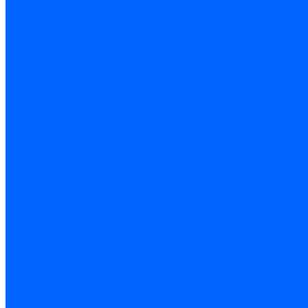
Листовые материалы
Аквапанель
Гипсокартон \ ГКЛ
Клей для обоев
Герметики
Герметики для OSB
Герметики для бетонных полов
Герметики для дерева
Герметики для кровли
Герметики для межпанельных швов
Герметики для монтажа оконных конструкций
Герметики для паркета
Герметики санитарные
Герметики силиконовые
Клей-герметики «жидкие гвозди»
Люки
Люки напольные
Люки под плитку
Люки потолочные
Люки противопожарные
Ремонтные составы
Подливного типа \ Анкеровка
Тиксотропный состав