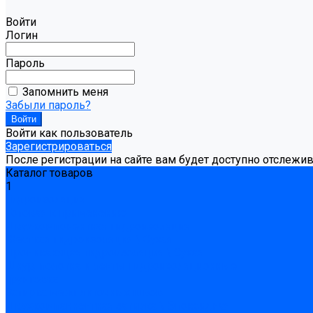
Войти
Логин
Пароль
Запомнить меня
Забыли пароль?
Войти как пользователь
Зарегистрироваться
После регистрации на сайте вам будет доступно отслежи
Каталог товаров
1
Гидроизоляция
Готовая к применению
Двухкомпонентная гидроизоляция
Жёсткая гидроизоляция \ Сухая
Проникающая гидроизоляция \ Сухая
Шнур, полотна и ленты гидроизоляционные
Грунтовка
Затирка межплиточных швов
Двухкомпаннентная затирка \ Эпоксидная