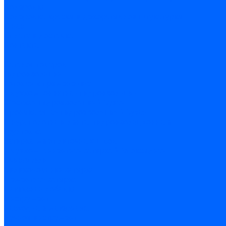
Колеровка
Колеровка краски и декоративной штукатурки
О нас
Оплата и доставка
Контакты
...
Каталог товаров
Гидроизоляция
Готовая к применению
Двухкомпонентная гидроизоляция
Жёсткая гидроизоляция \ Сухая
Проникающая гидроизоляция \ Сухая
Шнур, полотна и ленты гидроизоляционные
Грунтовка
Затирка межплиточных швов
Двухкомпаннентная затирка \ Эпоксидная
Очистители
Силиконования затирка
Цементная затирка
Латексная добавка
Инструмент
Расходные материалы
Ручной инструмент