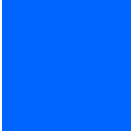
Комплектующие для ГКЛ
Лента звукоизоляционная
Подвесы, крабы
Профиль, маячки
Серпянка и лента для швов ГКЛ
Лакокрасочные материалы
Краски интерьерные
Краски резиновые
Краски фактурные
Краски фасадные
Клеи
Клеи акриловые
Клеи полиуритановые
Крепеж
Дюбель-гвозди
Дюбеля для теплоизоляции
Саморезы
Листовые материалы
Аквапанель
Гипсокартон \ ГКЛ
Клей для обоев
Герметики
Герметики для OSB
Герметики для бетонных полов