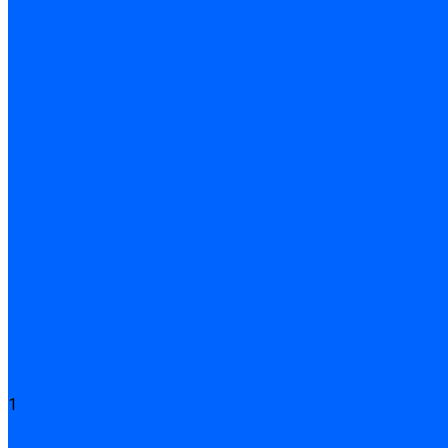
Эпоксидные ремонтные составы
Сухие строительные смеси
Декоративная штукатурка
Кладочные смеси
Клей для плитки
Клей для теплоизоляции
Полы
Шпатлевка
Штукатурки
Тепло-, звукоизоляция
Звукоизоляционные панели/плиты
Базальтовая изоляция
Ветроизоляционные и пароизоляционные плёнки
Минеральная вата
Экструдированный пенополистирол \ XPS
Укладка паркета
Грунтовка для паркетного клея
Клей для паркета
Клей для линолиума и кавролина
Акции
Услуги
1
Доставка
Доставка заказов (индивидуальный расчет)