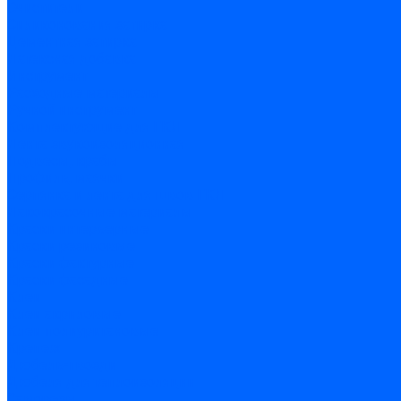
Очистители
Силиконования затирка
Цементная затирка
Латексная добавка
Инструмент
Расходные материалы
Ручной инструмент
Комплектующие для ГКЛ
Лента звукоизоляционная
Подвесы, крабы
Профиль, маячки
Серпянка и лента для швов ГКЛ
Лакокрасочные материалы
Краски интерьерные
Краски резиновые
Краски фактурные
Краски фасадные
Клеи
Клеи акриловые
Клеи полиуритановые
Крепеж
Дюбель-гвозди
Дюбеля для теплоизоляции
Саморезы