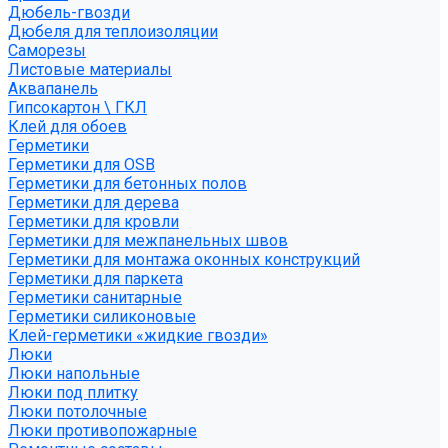
Дюбель-гвозди
Дюбеля для теплоизоляции
Саморезы
Листовые материалы
Аквапанель
Гипсокартон \ ГКЛ
Клей для обоев
Герметики
Герметики для OSB
Герметики для бетонных полов
Герметики для дерева
Герметики для кровли
Герметики для межпанельных швов
Герметики для монтажа оконных конструкций
Герметики для паркета
Герметики санитарные
Герметики силиконовые
Клей-герметики «жидкие гвозди»
Люки
Люки напольные
Люки под плитку
Люки потолочные
Люки противопожарные