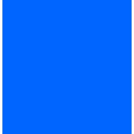
Доставка
Доставка заказов (индивидуальный расчет)
Колеровка
Колеровка краски и декоративной штукатурки
О нас
Оплата и доставка
Контакты
...
Каталог товаров
Гидроизоляция
Готовая к применению
Двухкомпонентная гидроизоляция
Жёсткая гидроизоляция \ Сухая
Проникающая гидроизоляция \ Сухая
Шнур, полотна и ленты гидроизоляционные
Грунтовка
Затирка межплиточных швов
Двухкомпаннентная затирка \ Эпоксидная
Очистители
Силиконования затирка
Цементная затирка
Латексная добавка
Инструмент