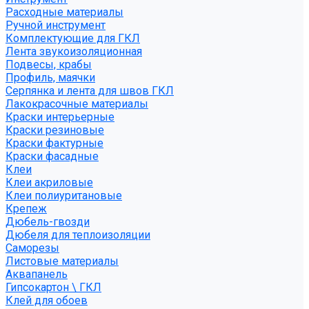
Расходные материалы
Ручной инструмент
Комплектующие для ГКЛ
Лента звукоизоляционная
Подвесы, крабы
Профиль, маячки
Серпянка и лента для швов ГКЛ
Лакокрасочные материалы
Краски интерьерные
Краски резиновые
Краски фактурные
Краски фасадные
Клеи
Клеи акриловые
Клеи полиуритановые
Крепеж
Дюбель-гвозди
Дюбеля для теплоизоляции
Саморезы
Листовые материалы
Аквапанель
Гипсокартон \ ГКЛ
Клей для обоев