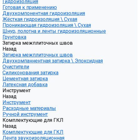
Гидроизоляция
Готовая к применению
Двухкомпонентная гидроизоляция
Жёсткая гидроизоляция \ Сухая
Проникающая гидроизоляция \ Сухая
Шнур, полотна и ленты гидроизоляционные
Грунтовка
Затирка межплиточных швов
Назад
Затирка межплиточных швов
Двухкомпаннентная затирка \ Эпоксидная
Очистители
Силиконования затирка
Цементная затирка
Латексная добавка
Инструмент
Назад
Инструмент
Расходные материалы
Ручной инструмент
Комплектующие для ГКЛ
Назад
Комплектующие для ГКЛ
Лента звукоизоляционная