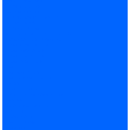
Расходные материалы
Ручной инструмент
Комплектующие для ГКЛ
Лента звукоизоляционная
Подвесы, крабы
Профиль, маячки
Серпянка и лента для швов ГКЛ
Лакокрасочные материалы
Краски интерьерные
Краски резиновые
Краски фактурные
Краски фасадные
Клеи
Клеи акриловые
Клеи полиуритановые
Крепеж
Дюбель-гвозди
Дюбеля для теплоизоляции
Саморезы
Листовые материалы
Аквапанель
Гипсокартон \ ГКЛ
Клей для обоев
Герметики