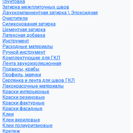
Грунтовка
Затирка межплиточных швов
Двухкомпаннентная затирка \ Эпоксидная
Очистители
Силиконования затирка
Цементная затирка
Латексная добавка
Инструмент
Расходные материалы
Ручной инструмент
Комплектующие для ГКЛ
Лента звукоизоляционная
Подвесы, крабы
Профиль, маячки
Серпянка и лента для швов ГКЛ
Лакокрасочные материалы
Краски интерьерные
Краски резиновые
Краски фактурные
Краски фасадные
Клеи
Клеи акриловые
Клеи полиуритановые
Крепеж