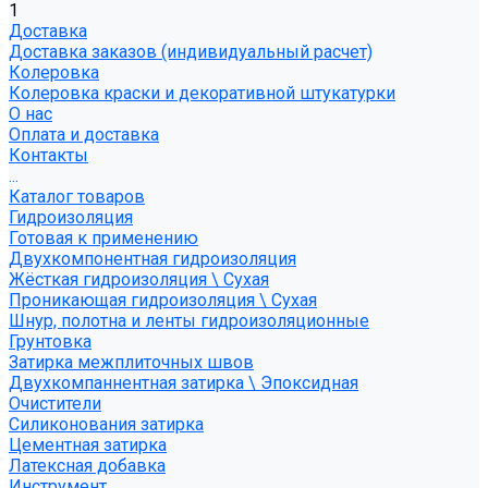
1
Доставка
Доставка заказов (индивидуальный расчет)
Колеровка
Колеровка краски и декоративной штукатурки
О нас
Оплата и доставка
Контакты
...
Каталог товаров
Гидроизоляция
Готовая к применению
Двухкомпонентная гидроизоляция
Жёсткая гидроизоляция \ Сухая
Проникающая гидроизоляция \ Сухая
Шнур, полотна и ленты гидроизоляционные
Грунтовка
Затирка межплиточных швов
Двухкомпаннентная затирка \ Эпоксидная
Очистители
Силиконования затирка
Цементная затирка
Латексная добавка
Инструмент