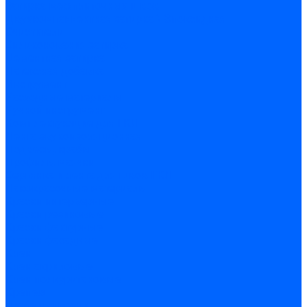
Затирка межплиточных швов
Двухкомпаннентная затирка \ Эпоксидная
Очистители
Силиконования затирка
Цементная затирка
Латексная добавка
Инструмент
Расходные материалы
Ручной инструмент
Комплектующие для ГКЛ
Лента звукоизоляционная
Подвесы, крабы
Профиль, маячки
Серпянка и лента для швов ГКЛ
Лакокрасочные материалы
Краски интерьерные
Краски резиновые
Краски фактурные
Краски фасадные
Клеи
Клеи акриловые
Клеи полиуритановые
Крепеж
Дюбель-гвозди