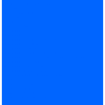
Дюбеля для теплоизоляции
Саморезы
Листовые материалы
Аквапанель
Гипсокартон \ ГКЛ
Клей для обоев
Герметики
Герметики для OSB
Герметики для бетонных полов
Герметики для дерева
Герметики для кровли
Герметики для межпанельных швов
Герметики для монтажа оконных конструкций
Герметики для паркета
Герметики санитарные
Герметики силиконовые
Клей-герметики «жидкие гвозди»
Люки
Люки напольные
Люки под плитку
Люки потолочные
Люки противопожарные
Ремонтные составы