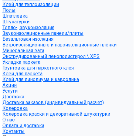
Клей для теплоизоляции
Полы
Шпатлевка
Штукатурки
Тепло-, звукоизоляция
Звукоизоляционные панели/плиты
Базальтовая изоляция
Ветроизоляционные и пароизоляционные плёнки
Минеральная вата
Экструдированный пенополистирол \ XPS
Укладка паркета
Грунтовка для паркетного клея
Клей для паркета
Клей для линолиума и кавролина
Акции
Услуги
Доставка
Доставка заказов (индивидуальный расчет)
Колеровка
Колеровка краски и декоративной штукатурки
О нас
Оплата и доставка
Контакты