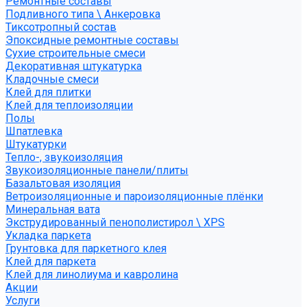
Ремонтные составы
Подливного типа \ Анкеровка
Тиксотропный состав
Эпоксидные ремонтные составы
Сухие строительные смеси
Декоративная штукатурка
Кладочные смеси
Клей для плитки
Клей для теплоизоляции
Полы
Шпатлевка
Штукатурки
Тепло-, звукоизоляция
Звукоизоляционные панели/плиты
Базальтовая изоляция
Ветроизоляционные и пароизоляционные плёнки
Минеральная вата
Экструдированный пенополистирол \ XPS
Укладка паркета
Грунтовка для паркетного клея
Клей для паркета
Клей для линолиума и кавролина
Акции
Услуги