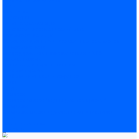
Полы
Шпатлевка
Штукатурки
Тепло-, звукоизоляция
Звукоизоляционные панели/плиты
Базальтовая изоляция
Ветроизоляционные и пароизоляционные плёнки
Минеральная вата
Экструдированный пенополистирол \ XPS
Укладка паркета
Грунтовка для паркетного клея
Клей для паркета
Клей для линолиума и кавролина
Акции
Услуги
Доставка
Доставка заказов (индивидуальный расчет)
Колеровка
Колеровка краски и декоративной штукатурки
О нас
Оплата и доставка
Контакты