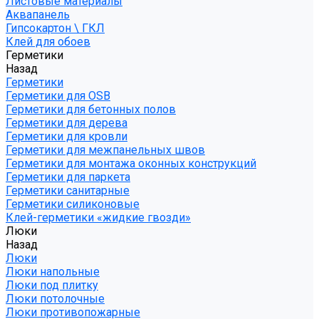
Листовые материалы
Аквапанель
Гипсокартон \ ГКЛ
Клей для обоев
Герметики
Назад
Герметики
Герметики для OSB
Герметики для бетонных полов
Герметики для дерева
Герметики для кровли
Герметики для межпанельных швов
Герметики для монтажа оконных конструкций
Герметики для паркета
Герметики санитарные
Герметики силиконовые
Клей-герметики «жидкие гвозди»
Люки
Назад
Люки
Люки напольные
Люки под плитку
Люки потолочные
Люки противопожарные