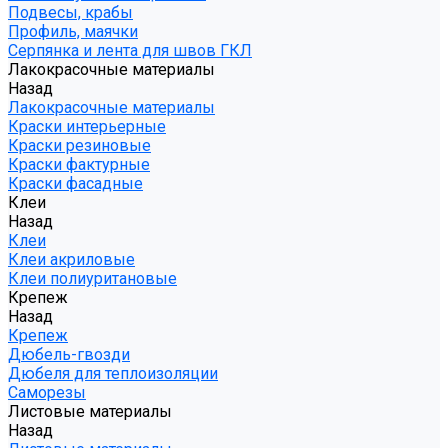
Подвесы, крабы
Профиль, маячки
Серпянка и лента для швов ГКЛ
Лакокрасочные материалы
Назад
Лакокрасочные материалы
Краски интерьерные
Краски резиновые
Краски фактурные
Краски фасадные
Клеи
Назад
Клеи
Клеи акриловые
Клеи полиуритановые
Крепеж
Назад
Крепеж
Дюбель-гвозди
Дюбеля для теплоизоляции
Саморезы
Листовые материалы
Назад