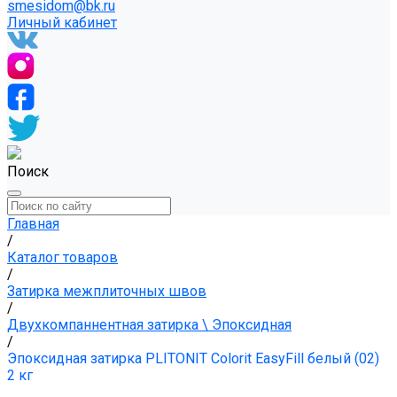
smesidom@bk.ru
Личный кабинет
Поиск
Главная
/
Каталог товаров
/
Затирка межплиточных швов
/
Двухкомпаннентная затирка \ Эпоксидная
/
Эпоксидная затирка PLITONIT Colorit EasyFill белый (02)
2 кг