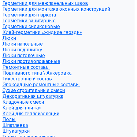
Герметики для межпанельных швов
Герметики для монтажа оконных конструкций
Герметики для паркета
Герметики санитарные
Герметики силиконовые
Клей-герметики «жидкие гвозди»
Люки
Люки напольные
Люки под плитку
Люки потолочные
Люки противопожарные
Ремонтные составы
Подливного типа \ Анкеровка
Тиксотропный состав
Эпоксидные ремонтные составы
Сухие строительные смеси
Декоративная штукатурка
Кладочные смеси
Клей для плитки
Клей для теплоизоляции
Полы
Шпатлевка
Штукатурки
Тепло-, звукоизоляция