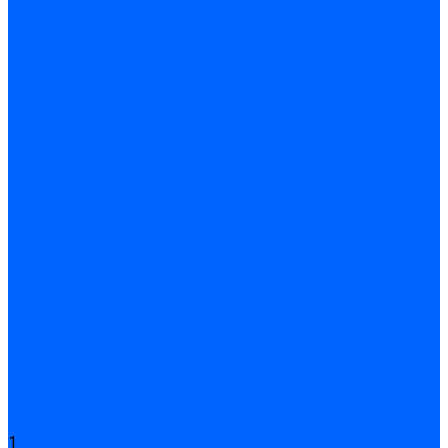
Подливного типа \ Анкеровка
Тиксотропный состав
Эпоксидные ремонтные составы
Сухие строительные смеси
Декоративная штукатурка
Кладочные смеси
Клей для плитки
Клей для теплоизоляции
Полы
Шпатлевка
Штукатурки
Тепло-, звукоизоляция
Звукоизоляционные панели/плиты
Базальтовая изоляция
Ветроизоляционные и пароизоляционные плёнки
Минеральная вата
Экструдированный пенополистирол \ XPS
Укладка паркета
Грунтовка для паркетного клея
Клей для паркета
Клей для линолиума и кавролина
Акции
Услуги
1