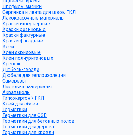
Подвесы, крабы
Профиль, маячки
Серпянка и лента для швов ГКЛ
Лакокрасочные материалы
Краски интерьерные
Краски резиновые
Краски фактурные
Краски фасадные
Клеи
Клеи акриловые
Клеи полиуритановые
Крепеж
Дюбель-гвозди
Дюбеля для теплоизоляции
Саморезы
Листовые материалы
Аквапанель
Гипсокартон \ ГКЛ
Клей для обоев
Герметики
Герметики для OSB
Герметики для бетонных полов
Герметики для дерева
Герметики для кровли