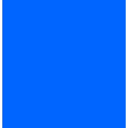
Герметики для OSB
Герметики для бетонных полов
Герметики для дерева
Герметики для кровли
Герметики для межпанельных швов
Герметики для монтажа оконных конструкций
Герметики для паркета
Герметики санитарные
Герметики силиконовые
Клей-герметики «жидкие гвозди»
Люки
Люки напольные
Люки под плитку
Люки потолочные
Люки противопожарные
Ремонтные составы
Подливного типа \ Анкеровка
Тиксотропный состав
Эпоксидные ремонтные составы
Сухие строительные смеси
Декоративная штукатурка
Кладочные смеси
Клей для плитки
Клей для теплоизоляции