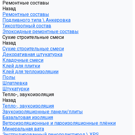
Ремонтные составы
Назад
Ремонтные составы
Подливного типа \ Анкеровка
Тиксотропный состав
Эпоксидные ремонтные составы
Сухие строительные смеси
Назад
Сухие строительные смеси
Декоративная штукатурка
Кладочные смеси
Клей для плитки
Клей для теплоизоляции
Полы
Шпатлевка
Штукатурки
Тепло-, звукоизоляция
Назад
Тепло-, звукоизоляция
Звукоизоляционные панели/плиты
Базальтовая изоляция
Ветроизоляционные и пароизоляционные плёнки
Минеральная вата
Экструдированный пенополистирол \ XPS