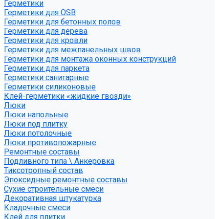
Герметики
Герметики для OSB
Герметики для бетонных полов
Герметики для дерева
Герметики для кровли
Герметики для межпанельных швов
Герметики для монтажа оконных конструкций
Герметики для паркета
Герметики санитарные
Герметики силиконовые
Клей-герметики «жидкие гвозди»
Люки
Люки напольные
Люки под плитку
Люки потолочные
Люки противопожарные
Ремонтные составы
Подливного типа \ Анкеровка
Тиксотропный состав
Эпоксидные ремонтные составы
Сухие строительные смеси
Декоративная штукатурка
Кладочные смеси
Клей для плитки