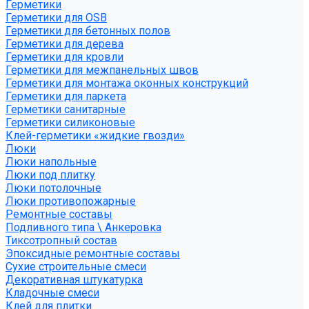
Герметики
Герметики для OSB
Герметики для бетонных полов
Герметики для дерева
Герметики для кровли
Герметики для межпанельных швов
Герметики для монтажа оконных конструкций
Герметики для паркета
Герметики санитарные
Герметики силиконовые
Клей-герметики «жидкие гвозди»
Люки
Люки напольные
Люки под плитку
Люки потолочные
Люки противопожарные
Ремонтные составы
Подливного типа \ Анкеровка
Тиксотропный состав
Эпоксидные ремонтные составы
Сухие строительные смеси
Декоративная штукатурка
Кладочные смеси
Клей для плитки