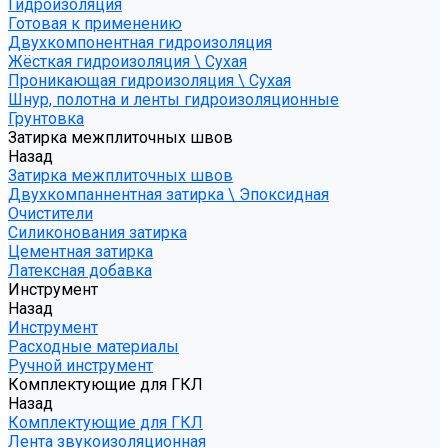
Гидроизоляция
Готовая к применению
Двухкомпонентная гидроизоляция
Жёсткая гидроизоляция \ Сухая
Проникающая гидроизоляция \ Сухая
Шнур, полотна и ленты гидроизоляционные
Грунтовка
Затирка межплиточных швов
Назад
Затирка межплиточных швов
Двухкомпаннентная затирка \ Эпоксидная
Очистители
Силиконования затирка
Цементная затирка
Латексная добавка
Инструмент
Назад
Инструмент
Расходные материалы
Ручной инструмент
Комплектующие для ГКЛ
Назад
Комплектующие для ГКЛ
Лента звукоизоляционная