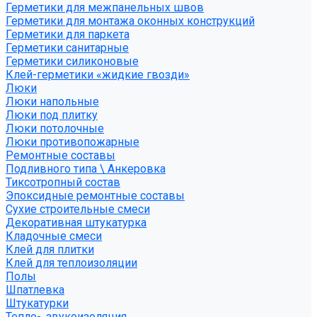
Герметики для межпанельных швов
Герметики для монтажа оконных конструкций
Герметики для паркета
Герметики санитарные
Герметики силиконовые
Клей-герметики «жидкие гвозди»
Люки
Люки напольные
Люки под плитку
Люки потолочные
Люки противопожарные
Ремонтные составы
Подливного типа \ Анкеровка
Тиксотропный состав
Эпоксидные ремонтные составы
Сухие строительные смеси
Декоративная штукатурка
Кладочные смеси
Клей для плитки
Клей для теплоизоляции
Полы
Шпатлевка
Штукатурки
Тепло-, звукоизоляция