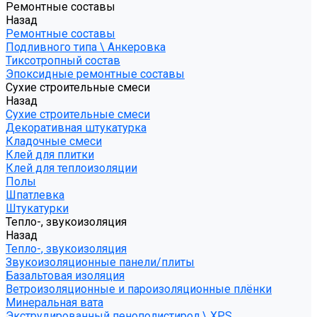
Ремонтные составы
Назад
Ремонтные составы
Подливного типа \ Анкеровка
Тиксотропный состав
Эпоксидные ремонтные составы
Сухие строительные смеси
Назад
Сухие строительные смеси
Декоративная штукатурка
Кладочные смеси
Клей для плитки
Клей для теплоизоляции
Полы
Шпатлевка
Штукатурки
Тепло-, звукоизоляция
Назад
Тепло-, звукоизоляция
Звукоизоляционные панели/плиты
Базальтовая изоляция
Ветроизоляционные и пароизоляционные плёнки
Минеральная вата
Экструдированный пенополистирол \ XPS