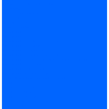
Дюбеля для теплоизоляции
Саморезы
Листовые материалы
Аквапанель
Гипсокартон \ ГКЛ
Клей для обоев
Герметики
Герметики для OSB
Герметики для бетонных полов
Герметики для дерева
Герметики для кровли
Герметики для межпанельных швов
Герметики для монтажа оконных конструкций
Герметики для паркета
Герметики санитарные
Герметики силиконовые
Клей-герметики «жидкие гвозди»
Люки
Люки напольные
Люки под плитку
Люки потолочные
Люки противопожарные
Ремонтные составы