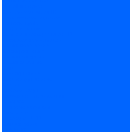
Расходные материалы
Ручной инструмент
Комплектующие для ГКЛ
Лента звукоизоляционная
Подвесы, крабы
Профиль, маячки
Серпянка и лента для швов ГКЛ
Лакокрасочные материалы
Краски интерьерные
Краски резиновые
Краски фактурные
Краски фасадные
Клеи
Клеи акриловые
Клеи полиуритановые
Крепеж
Дюбель-гвозди
Дюбеля для теплоизоляции
Саморезы
Листовые материалы
Аквапанель
Гипсокартон \ ГКЛ
Клей для обоев
Герметики