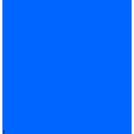
Подливного типа \ Анкеровка
Тиксотропный состав
Эпоксидные ремонтные составы
Сухие строительные смеси
Декоративная штукатурка
Кладочные смеси
Клей для плитки
Клей для теплоизоляции
Полы
Шпатлевка
Штукатурки
Тепло-, звукоизоляция
Звукоизоляционные панели/плиты
Базальтовая изоляция
Ветроизоляционные и пароизоляционные плёнки
Минеральная вата
Экструдированный пенополистирол \ XPS
Укладка паркета
Грунтовка для паркетного клея
Клей для паркета
Клей для линолиума и кавролина
Акции
Услуги
1