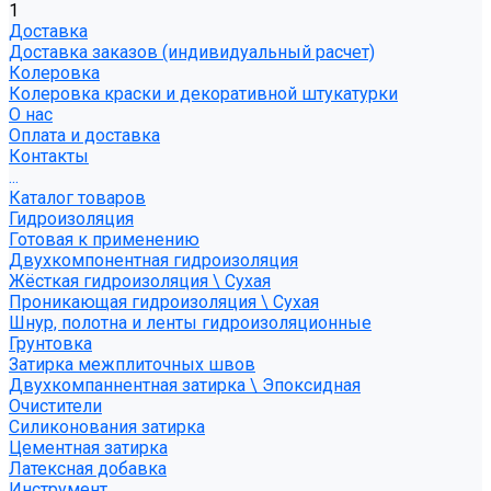
1
Доставка
Доставка заказов (индивидуальный расчет)
Колеровка
Колеровка краски и декоративной штукатурки
О нас
Оплата и доставка
Контакты
...
Каталог товаров
Гидроизоляция
Готовая к применению
Двухкомпонентная гидроизоляция
Жёсткая гидроизоляция \ Сухая
Проникающая гидроизоляция \ Сухая
Шнур, полотна и ленты гидроизоляционные
Грунтовка
Затирка межплиточных швов
Двухкомпаннентная затирка \ Эпоксидная
Очистители
Силиконования затирка
Цементная затирка
Латексная добавка
Инструмент