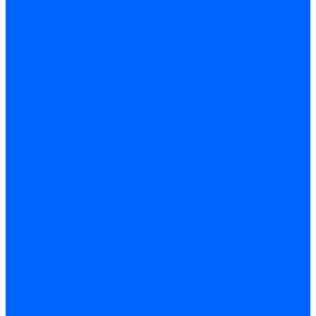
Затирка межплиточных швов
Двухкомпаннентная затирка \ Эпоксидная
Очистители
Силиконования затирка
Цементная затирка
Латексная добавка
Инструмент
Расходные материалы
Ручной инструмент
Комплектующие для ГКЛ
Лента звукоизоляционная
Подвесы, крабы
Профиль, маячки
Серпянка и лента для швов ГКЛ
Лакокрасочные материалы
Краски интерьерные
Краски резиновые
Краски фактурные
Краски фасадные
Клеи
Клеи акриловые
Клеи полиуритановые
Крепеж
Дюбель-гвозди