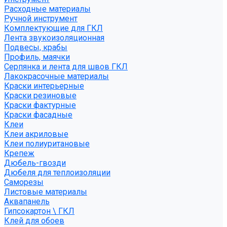
Расходные материалы
Ручной инструмент
Комплектующие для ГКЛ
Лента звукоизоляционная
Подвесы, крабы
Профиль, маячки
Серпянка и лента для швов ГКЛ
Лакокрасочные материалы
Краски интерьерные
Краски резиновые
Краски фактурные
Краски фасадные
Клеи
Клеи акриловые
Клеи полиуритановые
Крепеж
Дюбель-гвозди
Дюбеля для теплоизоляции
Саморезы
Листовые материалы
Аквапанель
Гипсокартон \ ГКЛ
Клей для обоев