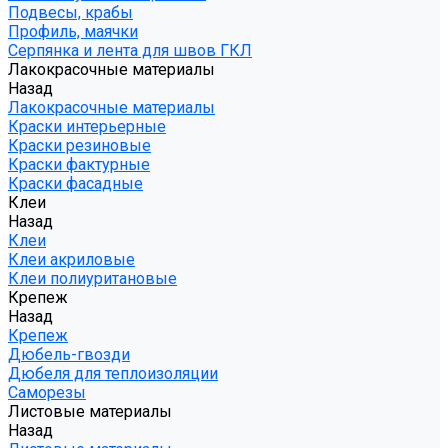
Подвесы, крабы
Профиль, маячки
Серпянка и лента для швов ГКЛ
Лакокрасочные материалы
Назад
Лакокрасочные материалы
Краски интерьерные
Краски резиновые
Краски фактурные
Краски фасадные
Клеи
Назад
Клеи
Клеи акриловые
Клеи полиуритановые
Крепеж
Назад
Крепеж
Дюбель-гвозди
Дюбеля для теплоизоляции
Саморезы
Листовые материалы
Назад