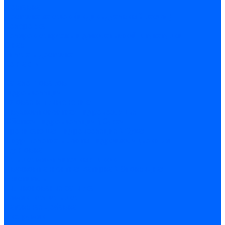
Доставка
Доставка заказов (индивидуальный расчет)
Колеровка
Колеровка краски и декоративной штукатурки
О нас
Оплата и доставка
Контакты
...
Каталог товаров
Гидроизоляция
Готовая к применению
Двухкомпонентная гидроизоляция
Жёсткая гидроизоляция \ Сухая
Проникающая гидроизоляция \ Сухая
Шнур, полотна и ленты гидроизоляционные
Грунтовка
Затирка межплиточных швов
Двухкомпаннентная затирка \ Эпоксидная
Очистители
Силиконования затирка
Цементная затирка
Латексная добавка
Инструмент