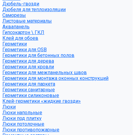
Дюбель-гвозди
Дюбеля для теплоизоляции
Саморезы
Листовые материалы
Аквапанель
Гипсокартон \ ГКЛ
Клей для обоев
Герметики
Герметики для OSB
Герметики для бетонных полов
Герметики для дерева
Герметики для кровли
Герметики для межпанельных швов
Герметики для монтажа оконных конструкций
Герметики для паркета
Герметики санитарные
Герметики силиконовые
Клей-герметики «жидкие гвозди»
Люки
Люки напольные
Люки под плитку
Люки потолочные
Люки противопожарные