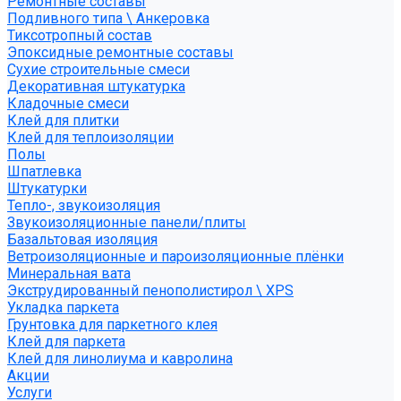
Ремонтные составы
Подливного типа \ Анкеровка
Тиксотропный состав
Эпоксидные ремонтные составы
Сухие строительные смеси
Декоративная штукатурка
Кладочные смеси
Клей для плитки
Клей для теплоизоляции
Полы
Шпатлевка
Штукатурки
Тепло-, звукоизоляция
Звукоизоляционные панели/плиты
Базальтовая изоляция
Ветроизоляционные и пароизоляционные плёнки
Минеральная вата
Экструдированный пенополистирол \ XPS
Укладка паркета
Грунтовка для паркетного клея
Клей для паркета
Клей для линолиума и кавролина
Акции
Услуги