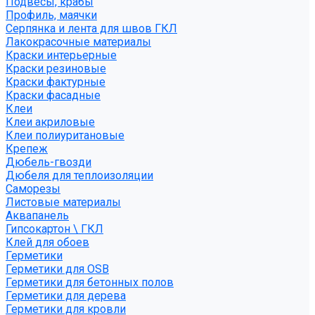
Подвесы, крабы
Профиль, маячки
Серпянка и лента для швов ГКЛ
Лакокрасочные материалы
Краски интерьерные
Краски резиновые
Краски фактурные
Краски фасадные
Клеи
Клеи акриловые
Клеи полиуритановые
Крепеж
Дюбель-гвозди
Дюбеля для теплоизоляции
Саморезы
Листовые материалы
Аквапанель
Гипсокартон \ ГКЛ
Клей для обоев
Герметики
Герметики для OSB
Герметики для бетонных полов
Герметики для дерева
Герметики для кровли