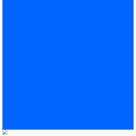
Полы
Шпатлевка
Штукатурки
Тепло-, звукоизоляция
Звукоизоляционные панели/плиты
Базальтовая изоляция
Ветроизоляционные и пароизоляционные плёнки
Минеральная вата
Экструдированный пенополистирол \ XPS
Укладка паркета
Грунтовка для паркетного клея
Клей для паркета
Клей для линолиума и кавролина
Акции
Услуги
Доставка
Доставка заказов (индивидуальный расчет)
Колеровка
Колеровка краски и декоративной штукатурки
О нас
Оплата и доставка
Контакты