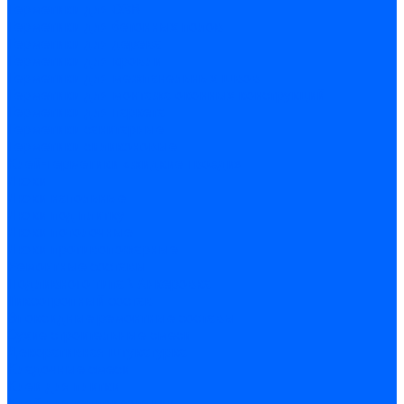
Герметики для OSB
Герметики для бетонных полов
Герметики для дерева
Герметики для кровли
Герметики для межпанельных швов
Герметики для монтажа оконных конструкций
Герметики для паркета
Герметики санитарные
Герметики силиконовые
Клей-герметики «жидкие гвозди»
Люки
Люки напольные
Люки под плитку
Люки потолочные
Люки противопожарные
Ремонтные составы
Подливного типа \ Анкеровка
Тиксотропный состав
Эпоксидные ремонтные составы
Сухие строительные смеси
Декоративная штукатурка
Кладочные смеси
Клей для плитки
Клей для теплоизоляции