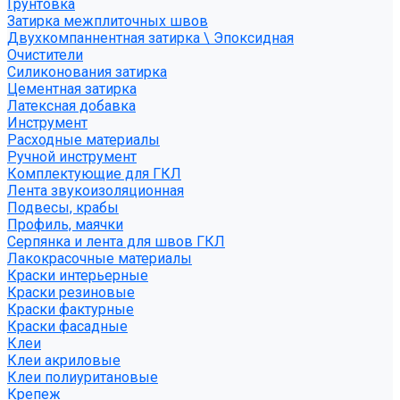
Грунтовка
Затирка межплиточных швов
Двухкомпаннентная затирка \ Эпоксидная
Очистители
Силиконования затирка
Цементная затирка
Латексная добавка
Инструмент
Расходные материалы
Ручной инструмент
Комплектующие для ГКЛ
Лента звукоизоляционная
Подвесы, крабы
Профиль, маячки
Серпянка и лента для швов ГКЛ
Лакокрасочные материалы
Краски интерьерные
Краски резиновые
Краски фактурные
Краски фасадные
Клеи
Клеи акриловые
Клеи полиуритановые
Крепеж