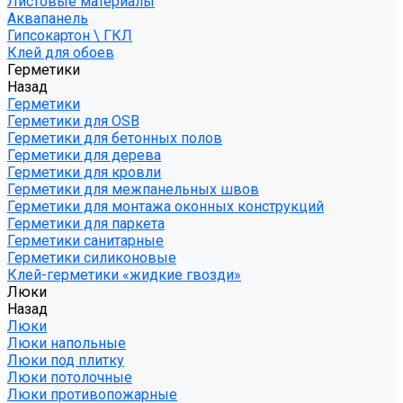
Листовые материалы
Аквапанель
Гипсокартон \ ГКЛ
Клей для обоев
Герметики
Назад
Герметики
Герметики для OSB
Герметики для бетонных полов
Герметики для дерева
Герметики для кровли
Герметики для межпанельных швов
Герметики для монтажа оконных конструкций
Герметики для паркета
Герметики санитарные
Герметики силиконовые
Клей-герметики «жидкие гвозди»
Люки
Назад
Люки
Люки напольные
Люки под плитку
Люки потолочные
Люки противопожарные