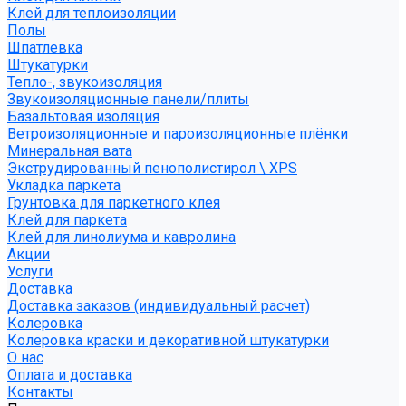
Клей для теплоизоляции
Полы
Шпатлевка
Штукатурки
Тепло-, звукоизоляция
Звукоизоляционные панели/плиты
Базальтовая изоляция
Ветроизоляционные и пароизоляционные плёнки
Минеральная вата
Экструдированный пенополистирол \ XPS
Укладка паркета
Грунтовка для паркетного клея
Клей для паркета
Клей для линолиума и кавролина
Акции
Услуги
Доставка
Доставка заказов (индивидуальный расчет)
Колеровка
Колеровка краски и декоративной штукатурки
О нас
Оплата и доставка
Контакты