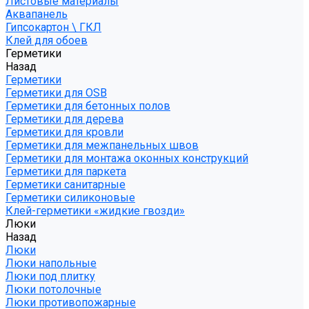
Листовые материалы
Аквапанель
Гипсокартон \ ГКЛ
Клей для обоев
Герметики
Назад
Герметики
Герметики для OSB
Герметики для бетонных полов
Герметики для дерева
Герметики для кровли
Герметики для межпанельных швов
Герметики для монтажа оконных конструкций
Герметики для паркета
Герметики санитарные
Герметики силиконовые
Клей-герметики «жидкие гвозди»
Люки
Назад
Люки
Люки напольные
Люки под плитку
Люки потолочные
Люки противопожарные