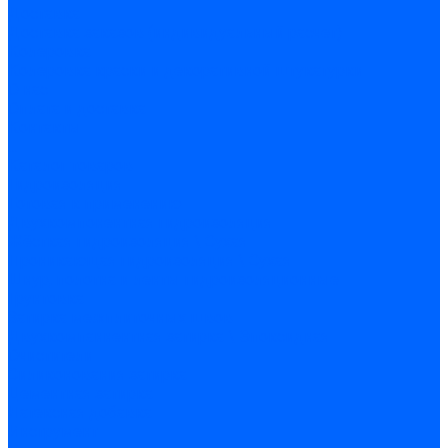
Доставка
Доставка заказов (индивидуальный расчет)
Колеровка
Колеровка краски и декоративной штукатурки
О нас
Оплата и доставка
Контакты
...
Каталог товаров
Гидроизоляция
Готовая к применению
Двухкомпонентная гидроизоляция
Жёсткая гидроизоляция \ Сухая
Проникающая гидроизоляция \ Сухая
Шнур, полотна и ленты гидроизоляционные
Грунтовка
Затирка межплиточных швов
Двухкомпаннентная затирка \ Эпоксидная
Очистители
Силиконования затирка
Цементная затирка
Латексная добавка
Инструмент