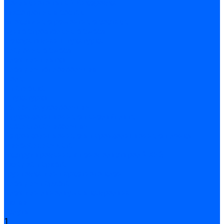
Подливного типа \ Анкеровка
Тиксотропный состав
Эпоксидные ремонтные составы
Сухие строительные смеси
Декоративная штукатурка
Кладочные смеси
Клей для плитки
Клей для теплоизоляции
Полы
Шпатлевка
Штукатурки
Тепло-, звукоизоляция
Звукоизоляционные панели/плиты
Базальтовая изоляция
Ветроизоляционные и пароизоляционные плёнки
Минеральная вата
Экструдированный пенополистирол \ XPS
Укладка паркета
Грунтовка для паркетного клея
Клей для паркета
Клей для линолиума и кавролина
Акции
Услуги
1