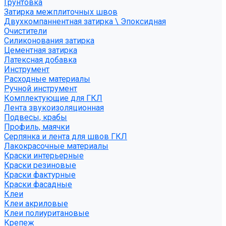
Грунтовка
Затирка межплиточных швов
Двухкомпаннентная затирка \ Эпоксидная
Очистители
Силиконования затирка
Цементная затирка
Латексная добавка
Инструмент
Расходные материалы
Ручной инструмент
Комплектующие для ГКЛ
Лента звукоизоляционная
Подвесы, крабы
Профиль, маячки
Серпянка и лента для швов ГКЛ
Лакокрасочные материалы
Краски интерьерные
Краски резиновые
Краски фактурные
Краски фасадные
Клеи
Клеи акриловые
Клеи полиуритановые
Крепеж