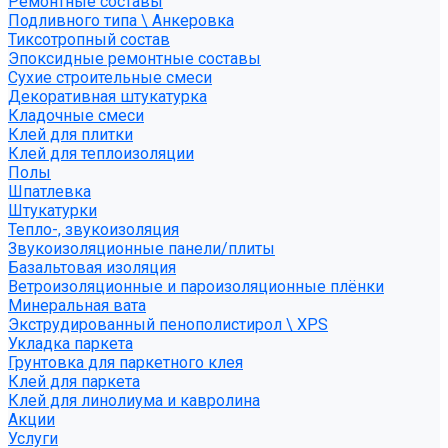
Ремонтные составы
Подливного типа \ Анкеровка
Тиксотропный состав
Эпоксидные ремонтные составы
Сухие строительные смеси
Декоративная штукатурка
Кладочные смеси
Клей для плитки
Клей для теплоизоляции
Полы
Шпатлевка
Штукатурки
Тепло-, звукоизоляция
Звукоизоляционные панели/плиты
Базальтовая изоляция
Ветроизоляционные и пароизоляционные плёнки
Минеральная вата
Экструдированный пенополистирол \ XPS
Укладка паркета
Грунтовка для паркетного клея
Клей для паркета
Клей для линолиума и кавролина
Акции
Услуги