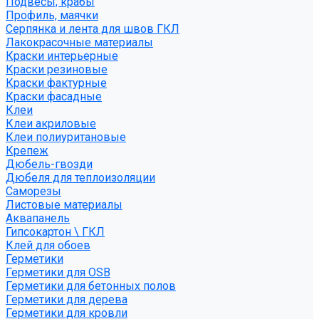
Подвесы, крабы
Профиль, маячки
Серпянка и лента для швов ГКЛ
Лакокрасочные материалы
Краски интерьерные
Краски резиновые
Краски фактурные
Краски фасадные
Клеи
Клеи акриловые
Клеи полиуритановые
Крепеж
Дюбель-гвозди
Дюбеля для теплоизоляции
Саморезы
Листовые материалы
Аквапанель
Гипсокартон \ ГКЛ
Клей для обоев
Герметики
Герметики для OSB
Герметики для бетонных полов
Герметики для дерева
Герметики для кровли