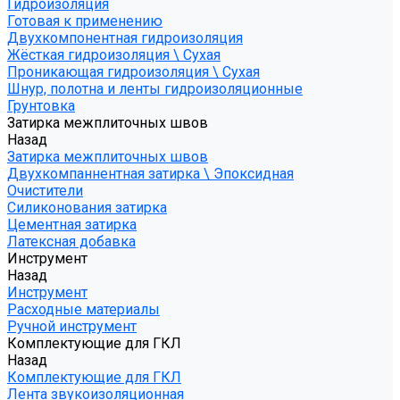
Гидроизоляция
Готовая к применению
Двухкомпонентная гидроизоляция
Жёсткая гидроизоляция \ Сухая
Проникающая гидроизоляция \ Сухая
Шнур, полотна и ленты гидроизоляционные
Грунтовка
Затирка межплиточных швов
Назад
Затирка межплиточных швов
Двухкомпаннентная затирка \ Эпоксидная
Очистители
Силиконования затирка
Цементная затирка
Латексная добавка
Инструмент
Назад
Инструмент
Расходные материалы
Ручной инструмент
Комплектующие для ГКЛ
Назад
Комплектующие для ГКЛ
Лента звукоизоляционная