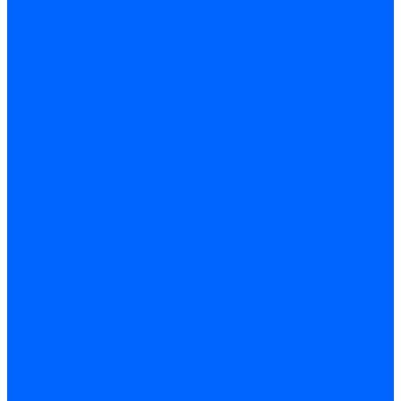
Затирка межплиточных швов
Двухкомпаннентная затирка \ Эпоксидная
Очистители
Силиконования затирка
Цементная затирка
Латексная добавка
Инструмент
Расходные материалы
Ручной инструмент
Комплектующие для ГКЛ
Лента звукоизоляционная
Подвесы, крабы
Профиль, маячки
Серпянка и лента для швов ГКЛ
Лакокрасочные материалы
Краски интерьерные
Краски резиновые
Краски фактурные
Краски фасадные
Клеи
Клеи акриловые
Клеи полиуритановые
Крепеж
Дюбель-гвозди