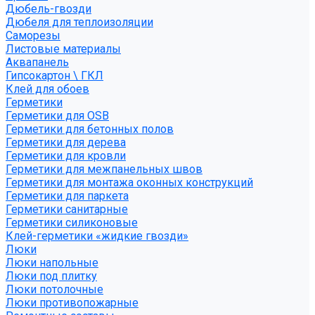
Дюбель-гвозди
Дюбеля для теплоизоляции
Саморезы
Листовые материалы
Аквапанель
Гипсокартон \ ГКЛ
Клей для обоев
Герметики
Герметики для OSB
Герметики для бетонных полов
Герметики для дерева
Герметики для кровли
Герметики для межпанельных швов
Герметики для монтажа оконных конструкций
Герметики для паркета
Герметики санитарные
Герметики силиконовые
Клей-герметики «жидкие гвозди»
Люки
Люки напольные
Люки под плитку
Люки потолочные
Люки противопожарные