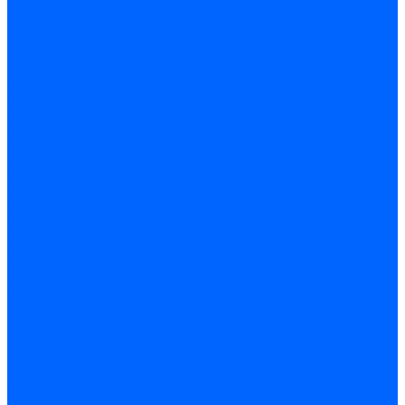
Дюбеля для теплоизоляции
Саморезы
Листовые материалы
Аквапанель
Гипсокартон \ ГКЛ
Клей для обоев
Герметики
Герметики для OSB
Герметики для бетонных полов
Герметики для дерева
Герметики для кровли
Герметики для межпанельных швов
Герметики для монтажа оконных конструкций
Герметики для паркета
Герметики санитарные
Герметики силиконовые
Клей-герметики «жидкие гвозди»
Люки
Люки напольные
Люки под плитку
Люки потолочные
Люки противопожарные
Ремонтные составы