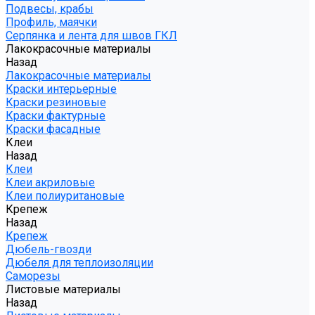
Подвесы, крабы
Профиль, маячки
Серпянка и лента для швов ГКЛ
Лакокрасочные материалы
Назад
Лакокрасочные материалы
Краски интерьерные
Краски резиновые
Краски фактурные
Краски фасадные
Клеи
Назад
Клеи
Клеи акриловые
Клеи полиуритановые
Крепеж
Назад
Крепеж
Дюбель-гвозди
Дюбеля для теплоизоляции
Саморезы
Листовые материалы
Назад