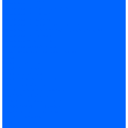
Герметики для OSB
Герметики для бетонных полов
Герметики для дерева
Герметики для кровли
Герметики для межпанельных швов
Герметики для монтажа оконных конструкций
Герметики для паркета
Герметики санитарные
Герметики силиконовые
Клей-герметики «жидкие гвозди»
Люки
Люки напольные
Люки под плитку
Люки потолочные
Люки противопожарные
Ремонтные составы
Подливного типа \ Анкеровка
Тиксотропный состав
Эпоксидные ремонтные составы
Сухие строительные смеси
Декоративная штукатурка
Кладочные смеси
Клей для плитки
Клей для теплоизоляции