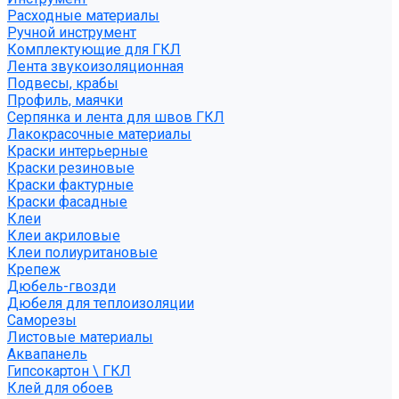
Расходные материалы
Ручной инструмент
Комплектующие для ГКЛ
Лента звукоизоляционная
Подвесы, крабы
Профиль, маячки
Серпянка и лента для швов ГКЛ
Лакокрасочные материалы
Краски интерьерные
Краски резиновые
Краски фактурные
Краски фасадные
Клеи
Клеи акриловые
Клеи полиуритановые
Крепеж
Дюбель-гвозди
Дюбеля для теплоизоляции
Саморезы
Листовые материалы
Аквапанель
Гипсокартон \ ГКЛ
Клей для обоев