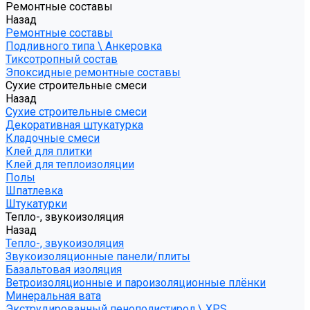
Ремонтные составы
Назад
Ремонтные составы
Подливного типа \ Анкеровка
Тиксотропный состав
Эпоксидные ремонтные составы
Сухие строительные смеси
Назад
Сухие строительные смеси
Декоративная штукатурка
Кладочные смеси
Клей для плитки
Клей для теплоизоляции
Полы
Шпатлевка
Штукатурки
Тепло-, звукоизоляция
Назад
Тепло-, звукоизоляция
Звукоизоляционные панели/плиты
Базальтовая изоляция
Ветроизоляционные и пароизоляционные плёнки
Минеральная вата
Экструдированный пенополистирол \ XPS