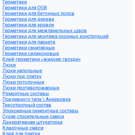
Герметики
Герметики для OSB
Герметики для бетонных полов
Герметики для дерева
Герметики для кровли
Герметики для межпанельных швов
Герметики для монтажа оконных конструкций
Герметики для паркета
Герметики санитарные
Герметики силиконовые
Клей-герметики «жидкие гвозди»
Люки
Люки напольные
Люки под плитку
Люки потолочные
Люки противопожарные
Ремонтные составы
Подливного типа \ Анкеровка
Тиксотропный состав
Эпоксидные ремонтные составы
Сухие строительные смеси
Декоративная штукатурка
Кладочные смеси
Клей для плитки