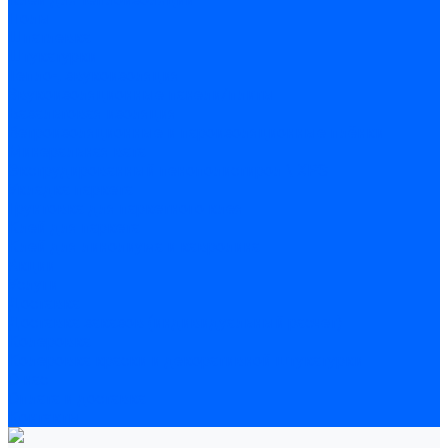
Полы
Шпатлевка
Штукатурки
Тепло-, звукоизоляция
Звукоизоляционные панели/плиты
Базальтовая изоляция
Ветроизоляционные и пароизоляционные плёнки
Минеральная вата
Экструдированный пенополистирол \ XPS
Укладка паркета
Грунтовка для паркетного клея
Клей для паркета
Клей для линолиума и кавролина
Акции
Услуги
Доставка
Доставка заказов (индивидуальный расчет)
Колеровка
Колеровка краски и декоративной штукатурки
О нас
Оплата и доставка
Контакты