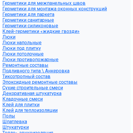
Герметики для межпанельных швов
Герметики для монтажа оконных конструкций
Герметики для паркета
Герметики санитарные
Герметики силиконовые
Клей-герметики «жидкие гвозди»
Люки
Люки напольные
Люки под плитку
Люки потолочные
Люки противопожарные
Ремонтные составы
Подливного типа \ Анкеровка
Тиксотропный состав
Эпоксидные ремонтные составы
Сухие строительные смеси
Декоративная штукатурка
Кладочные смеси
Клей для плитки
Клей для теплоизоляции
Полы
Шпатлевка
Штукатурки
Тепло-, звукоизоляция