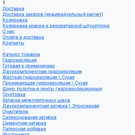
1
Доставка
Доставка заказов (индивидуальный расчет)
Колеровка
Колеровка краски и декоративной штукатурки
О нас
Оплата и доставка
Контакты
...
Каталог товаров
Гидроизоляция
Готовая к применению
Двухкомпонентная гидроизоляция
Жёсткая гидроизоляция \ Сухая
Проникающая гидроизоляция \ Сухая
Шнур, полотна и ленты гидроизоляционные
Грунтовка
Затирка межплиточных швов
Двухкомпаннентная затирка \ Эпоксидная
Очистители
Силиконования затирка
Цементная затирка
Латексная добавка
Инструмент