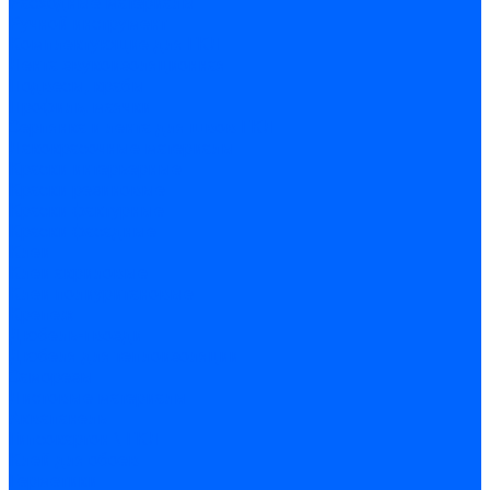
Расходные материалы
Ручной инструмент
Комплектующие для ГКЛ
Лента звукоизоляционная
Подвесы, крабы
Профиль, маячки
Серпянка и лента для швов ГКЛ
Лакокрасочные материалы
Краски интерьерные
Краски резиновые
Краски фактурные
Краски фасадные
Клеи
Клеи акриловые
Клеи полиуритановые
Крепеж
Дюбель-гвозди
Дюбеля для теплоизоляции
Саморезы
Листовые материалы
Аквапанель
Гипсокартон \ ГКЛ
Клей для обоев
Герметики