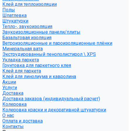
Клей для теплоизоляции
Полы
Шпатлевка
Штукатурки
Тепло-, звукоизоляция
Звукоизоляционные панели/плиты
Базальтовая изоляция
Ветроизоляционные и пароизоляционные плёнки
Минеральная вата
Экструдированный пенополистирол \ XPS
Укладка паркета
Грунтовка для паркетного клея
Клей для паркета
Клей для линолиума и кавролина
Акции
Услуги
Доставка
Доставка заказов (индивидуальный расчет)
Колеровка
Колеровка краски и декоративной штукатурки
О нас
Оплата и доставка
Контакты