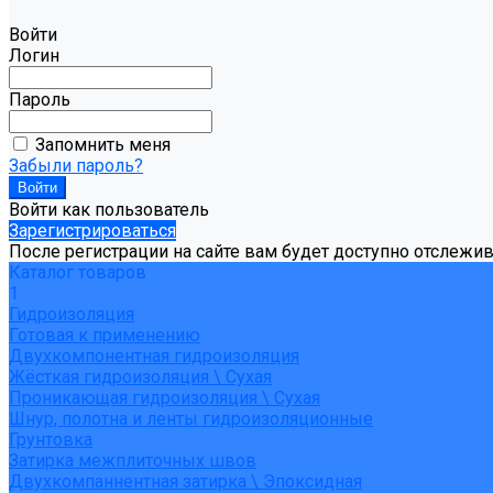
Войти
Логин
Пароль
Запомнить меня
Забыли пароль?
Войти как пользователь
Зарегистрироваться
После регистрации на сайте вам будет доступно отслежи
Каталог товаров
1
Гидроизоляция
Готовая к применению
Двухкомпонентная гидроизоляция
Жёсткая гидроизоляция \ Сухая
Проникающая гидроизоляция \ Сухая
Шнур, полотна и ленты гидроизоляционные
Грунтовка
Затирка межплиточных швов
Двухкомпаннентная затирка \ Эпоксидная