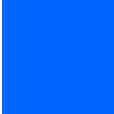
Комплектующие для ГКЛ
Лента звукоизоляционная
Подвесы, крабы
Профиль, маячки
Серпянка и лента для швов ГКЛ
Лакокрасочные материалы
Краски интерьерные
Краски резиновые
Краски фактурные
Краски фасадные
Клеи
Клеи акриловые
Клеи полиуритановые
Крепеж
Дюбель-гвозди
Дюбеля для теплоизоляции
Саморезы
Листовые материалы
Аквапанель
Гипсокартон \ ГКЛ
Клей для обоев
Герметики
Герметики для OSB
Герметики для бетонных полов