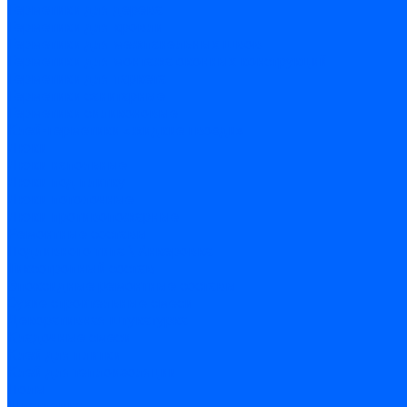
Герметики для дерева
Герметики для кровли
Герметики для межпанельных швов
Герметики для монтажа оконных конструкций
Герметики для паркета
Герметики санитарные
Герметики силиконовые
Клей-герметики «жидкие гвозди»
Люки
Люки напольные
Люки под плитку
Люки потолочные
Люки противопожарные
Ремонтные составы
Подливного типа \ Анкеровка
Тиксотропный состав
Эпоксидные ремонтные составы
Сухие строительные смеси
Декоративная штукатурка
Кладочные смеси
Клей для плитки
Клей для теплоизоляции
Полы
Шпатлевка