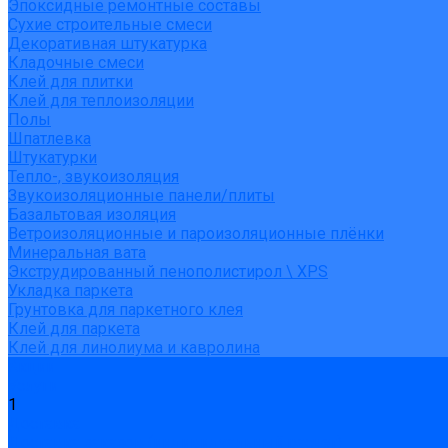
Эпоксидные ремонтные составы
Сухие строительные смеси
Декоративная штукатурка
Кладочные смеси
Клей для плитки
Клей для теплоизоляции
Полы
Шпатлевка
Штукатурки
Тепло-, звукоизоляция
Звукоизоляционные панели/плиты
Базальтовая изоляция
Ветроизоляционные и пароизоляционные плёнки
Минеральная вата
Экструдированный пенополистирол \ XPS
Укладка паркета
Грунтовка для паркетного клея
Клей для паркета
Клей для линолиума и кавролина
Акции
Услуги
1
Доставка
Доставка заказов (индивидуальный расчет)