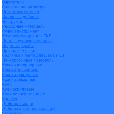
Очистители
Силиконования затирка
Цементная затирка
Латексная добавка
Инструмент
Расходные материалы
Ручной инструмент
Комплектующие для ГКЛ
Лента звукоизоляционная
Подвесы, крабы
Профиль, маячки
Серпянка и лента для швов ГКЛ
Лакокрасочные материалы
Краски интерьерные
Краски резиновые
Краски фактурные
Краски фасадные
Клеи
Клеи акриловые
Клеи полиуритановые
Крепеж
Дюбель-гвозди
Дюбеля для теплоизоляции
Саморезы