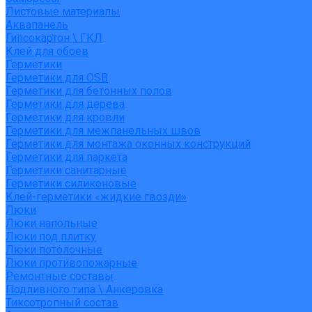
Листовые материалы
Аквапанель
Гипсокартон \ ГКЛ
Клей для обоев
Герметики
Герметики для OSB
Герметики для бетонных полов
Герметики для дерева
Герметики для кровли
Герметики для межпанельных швов
Герметики для монтажа оконных конструкций
Герметики для паркета
Герметики санитарные
Герметики силиконовые
Клей-герметики «жидкие гвозди»
Люки
Люки напольные
Люки под плитку
Люки потолочные
Люки противопожарные
Ремонтные составы
Подливного типа \ Анкеровка
Тиксотропный состав