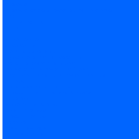
Колеровка
Колеровка краски и декоративной штукатурки
О нас
Оплата и доставка
Контакты
...
Каталог товаров
Гидроизоляция
Готовая к применению
Двухкомпонентная гидроизоляция
Жёсткая гидроизоляция \ Сухая
Проникающая гидроизоляция \ Сухая
Шнур, полотна и ленты гидроизоляционные
Грунтовка
Затирка межплиточных швов
Двухкомпаннентная затирка \ Эпоксидная
Очистители
Силиконования затирка
Цементная затирка
Латексная добавка
Инструмент
Расходные материалы
Ручной инструмент