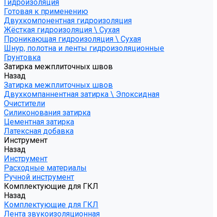
Гидроизоляция
Готовая к применению
Двухкомпонентная гидроизоляция
Жёсткая гидроизоляция \ Сухая
Проникающая гидроизоляция \ Сухая
Шнур, полотна и ленты гидроизоляционные
Грунтовка
Затирка межплиточных швов
Назад
Затирка межплиточных швов
Двухкомпаннентная затирка \ Эпоксидная
Очистители
Силиконования затирка
Цементная затирка
Латексная добавка
Инструмент
Назад
Инструмент
Расходные материалы
Ручной инструмент
Комплектующие для ГКЛ
Назад
Комплектующие для ГКЛ
Лента звукоизоляционная