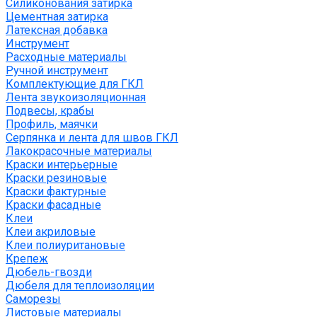
Силиконования затирка
Цементная затирка
Латексная добавка
Инструмент
Расходные материалы
Ручной инструмент
Комплектующие для ГКЛ
Лента звукоизоляционная
Подвесы, крабы
Профиль, маячки
Серпянка и лента для швов ГКЛ
Лакокрасочные материалы
Краски интерьерные
Краски резиновые
Краски фактурные
Краски фасадные
Клеи
Клеи акриловые
Клеи полиуритановые
Крепеж
Дюбель-гвозди
Дюбеля для теплоизоляции
Саморезы
Листовые материалы