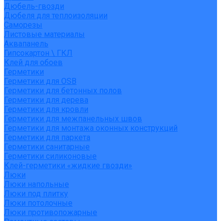
Дюбель-гвозди
Дюбеля для теплоизоляции
Саморезы
Листовые материалы
Аквапанель
Гипсокартон \ ГКЛ
Клей для обоев
Герметики
Герметики для OSB
Герметики для бетонных полов
Герметики для дерева
Герметики для кровли
Герметики для межпанельных швов
Герметики для монтажа оконных конструкций
Герметики для паркета
Герметики санитарные
Герметики силиконовые
Клей-герметики «жидкие гвозди»
Люки
Люки напольные
Люки под плитку
Люки потолочные
Люки противопожарные