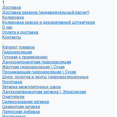
1
Доставка
Доставка заказов (индивидуальный расчет)
Колеровка
Колеровка краски и декоративной штукатурки
О нас
Оплата и доставка
Контакты
...
Каталог товаров
Гидроизоляция
Готовая к применению
Двухкомпонентная гидроизоляция
Жёсткая гидроизоляция \ Сухая
Проникающая гидроизоляция \ Сухая
Шнур, полотна и ленты гидроизоляционные
Грунтовка
Затирка межплиточных швов
Двухкомпаннентная затирка \ Эпоксидная
Очистители
Силиконования затирка
Цементная затирка
Латексная добавка
Инструмент