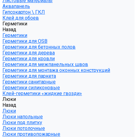
Листовые материалы
Аквапанель
Гипсокартон \ ГКЛ
Клей для обоев
Герметики
Назад
Герметики
Герметики для OSB
Герметики для бетонных полов
Герметики для дерева
Герметики для кровли
Герметики для межпанельных швов
Герметики для монтажа оконных конструкций
Герметики для паркета
Герметики санитарные
Герметики силиконовые
Клей-герметики «жидкие гвозди»
Люки
Назад
Люки
Люки напольные
Люки под плитку
Люки потолочные
Люки противопожарные