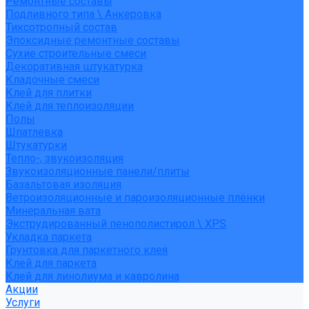
Ремонтные составы
Подливного типа \ Анкеровка
Тиксотропный состав
Эпоксидные ремонтные составы
Сухие строительные смеси
Декоративная штукатурка
Кладочные смеси
Клей для плитки
Клей для теплоизоляции
Полы
Шпатлевка
Штукатурки
Тепло-, звукоизоляция
Звукоизоляционные панели/плиты
Базальтовая изоляция
Ветроизоляционные и пароизоляционные плёнки
Минеральная вата
Экструдированный пенополистирол \ XPS
Укладка паркета
Грунтовка для паркетного клея
Клей для паркета
Клей для линолиума и кавролина
Акции
Услуги