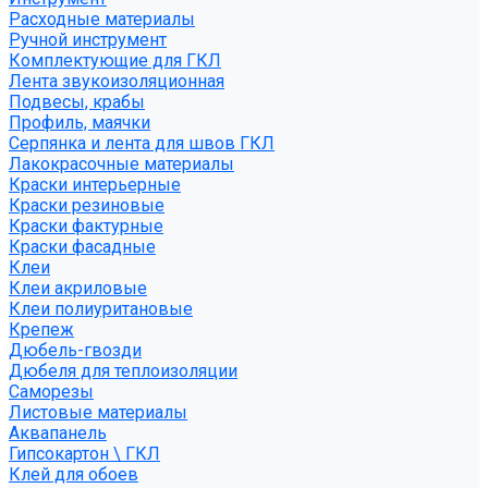
Расходные материалы
Ручной инструмент
Комплектующие для ГКЛ
Лента звукоизоляционная
Подвесы, крабы
Профиль, маячки
Серпянка и лента для швов ГКЛ
Лакокрасочные материалы
Краски интерьерные
Краски резиновые
Краски фактурные
Краски фасадные
Клеи
Клеи акриловые
Клеи полиуритановые
Крепеж
Дюбель-гвозди
Дюбеля для теплоизоляции
Саморезы
Листовые материалы
Аквапанель
Гипсокартон \ ГКЛ
Клей для обоев