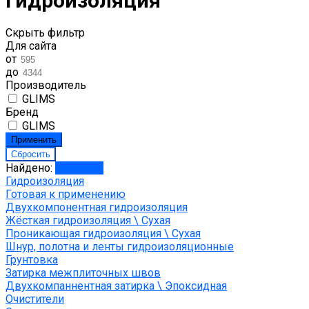
гидроизоляция
Скрыть фильтр
Для сайта
от
до
Производитель
GLIMS
Бренд
GLIMS
Найдено:
Показать
Гидроизоляция
Готовая к применению
Двухкомпонентная гидроизоляция
Жёсткая гидроизоляция \ Сухая
Проникающая гидроизоляция \ Сухая
Шнур, полотна и ленты гидроизоляционные
Грунтовка
Затирка межплиточных швов
Двухкомпаннентная затирка \ Эпоксидная
Очистители