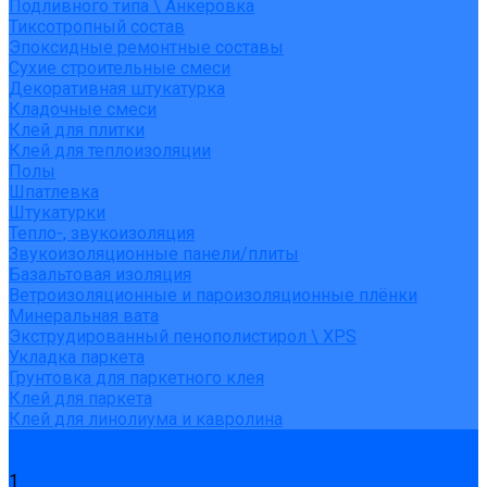
Подливного типа \ Анкеровка
Тиксотропный состав
Эпоксидные ремонтные составы
Сухие строительные смеси
Декоративная штукатурка
Кладочные смеси
Клей для плитки
Клей для теплоизоляции
Полы
Шпатлевка
Штукатурки
Тепло-, звукоизоляция
Звукоизоляционные панели/плиты
Базальтовая изоляция
Ветроизоляционные и пароизоляционные плёнки
Минеральная вата
Экструдированный пенополистирол \ XPS
Укладка паркета
Грунтовка для паркетного клея
Клей для паркета
Клей для линолиума и кавролина
Акции
Услуги
1