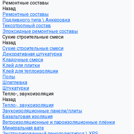
Ремонтные составы
Назад
Ремонтные составы
Подливного типа \ Анкеровка
Тиксотропный состав
Эпоксидные ремонтные составы
Сухие строительные смеси
Назад
Сухие строительные смеси
Декоративная штукатурка
Кладочные смеси
Клей для плитки
Клей для теплоизоляции
Полы
Шпатлевка
Штукатурки
Тепло-, звукоизоляция
Назад
Тепло-, звукоизоляция
Звукоизоляционные панели/плиты
Базальтовая изоляция
Ветроизоляционные и пароизоляционные плёнки
Минеральная вата
Экструдированный пенополистирол \ XPS