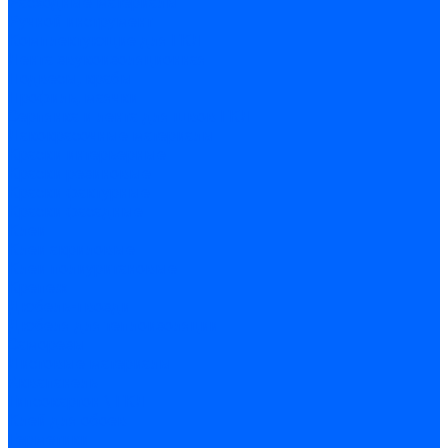
Расходные материалы
Ручной инструмент
Комплектующие для ГКЛ
Лента звукоизоляционная
Подвесы, крабы
Профиль, маячки
Серпянка и лента для швов ГКЛ
Лакокрасочные материалы
Краски интерьерные
Краски резиновые
Краски фактурные
Краски фасадные
Клеи
Клеи акриловые
Клеи полиуритановые
Крепеж
Дюбель-гвозди
Дюбеля для теплоизоляции
Саморезы
Листовые материалы
Аквапанель
Гипсокартон \ ГКЛ
Клей для обоев
Герметики