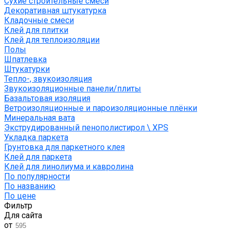
Сухие строительные смеси
Декоративная штукатурка
Кладочные смеси
Клей для плитки
Клей для теплоизоляции
Полы
Шпатлевка
Штукатурки
Тепло-, звукоизоляция
Звукоизоляционные панели/плиты
Базальтовая изоляция
Ветроизоляционные и пароизоляционные плёнки
Минеральная вата
Экструдированный пенополистирол \ XPS
Укладка паркета
Грунтовка для паркетного клея
Клей для паркета
Клей для линолиума и кавролина
По популярности
По названию
По цене
Фильтр
Для сайта
от