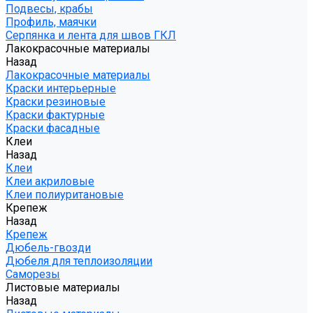
Подвесы, крабы
Профиль, маячки
Серпянка и лента для швов ГКЛ
Лакокрасочные материалы
Назад
Лакокрасочные материалы
Краски интерьерные
Краски резиновые
Краски фактурные
Краски фасадные
Клеи
Назад
Клеи
Клеи акриловые
Клеи полиуритановые
Крепеж
Назад
Крепеж
Дюбель-гвозди
Дюбеля для теплоизоляции
Саморезы
Листовые материалы
Назад