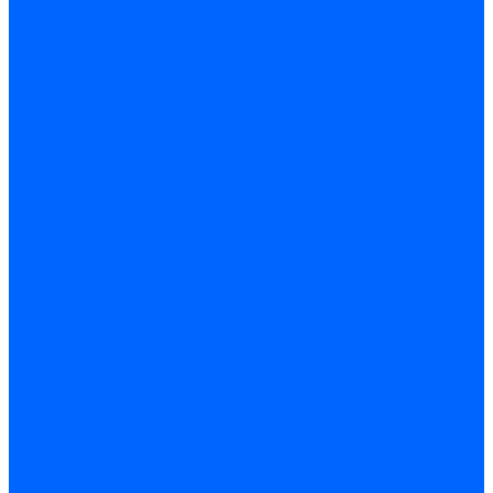
Герметики для OSB
Герметики для бетонных полов
Герметики для дерева
Герметики для кровли
Герметики для межпанельных швов
Герметики для монтажа оконных конструкций
Герметики для паркета
Герметики санитарные
Герметики силиконовые
Клей-герметики «жидкие гвозди»
Люки
Люки напольные
Люки под плитку
Люки потолочные
Люки противопожарные
Ремонтные составы
Подливного типа \ Анкеровка
Тиксотропный состав
Эпоксидные ремонтные составы
Сухие строительные смеси
Декоративная штукатурка
Кладочные смеси
Клей для плитки
Клей для теплоизоляции