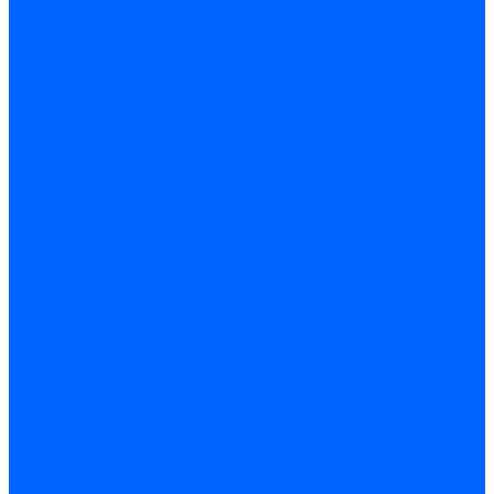
Доставка
Доставка заказов (индивидуальный расчет)
Колеровка
Колеровка краски и декоративной штукатурки
О нас
Оплата и доставка
Контакты
...
Каталог товаров
Гидроизоляция
Готовая к применению
Двухкомпонентная гидроизоляция
Жёсткая гидроизоляция \ Сухая
Проникающая гидроизоляция \ Сухая
Шнур, полотна и ленты гидроизоляционные
Грунтовка
Затирка межплиточных швов
Двухкомпаннентная затирка \ Эпоксидная
Очистители
Силиконования затирка
Цементная затирка
Латексная добавка
Инструмент