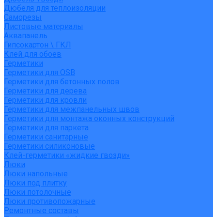
Дюбеля для теплоизоляции
Саморезы
Листовые материалы
Аквапанель
Гипсокартон \ ГКЛ
Клей для обоев
Герметики
Герметики для OSB
Герметики для бетонных полов
Герметики для дерева
Герметики для кровли
Герметики для межпанельных швов
Герметики для монтажа оконных конструкций
Герметики для паркета
Герметики санитарные
Герметики силиконовые
Клей-герметики «жидкие гвозди»
Люки
Люки напольные
Люки под плитку
Люки потолочные
Люки противопожарные
Ремонтные составы