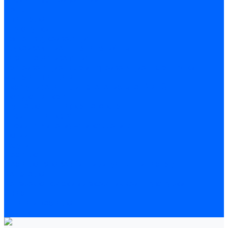
Полы
Шпатлевка
Штукатурки
Тепло-, звукоизоляция
Звукоизоляционные панели/плиты
Базальтовая изоляция
Ветроизоляционные и пароизоляционные плёнки
Минеральная вата
Экструдированный пенополистирол \ XPS
Укладка паркета
Грунтовка для паркетного клея
Клей для паркета
Клей для линолиума и кавролина
Акции
Услуги
Доставка
Доставка заказов (индивидуальный расчет)
Колеровка
Колеровка краски и декоративной штукатурки
О нас
Оплата и доставка
Контакты