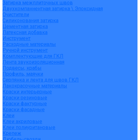
Затирка межплиточных швов
Двухкомпаннентная затирка \ Эпоксидная
Очистители
Силиконования затирка
Цементная затирка
Латексная добавка
Инструмент
Расходные материалы
Ручной инструмент
Комплектующие для ГКЛ
Лента звукоизоляционная
Подвесы, крабы
Профиль, маячки
Серпянка и лента для швов ГКЛ
Лакокрасочные материалы
Краски интерьерные
Краски резиновые
Краски фактурные
Краски фасадные
Клеи
Клеи акриловые
Клеи полиуритановые
Крепеж
Дюбель-гвозди