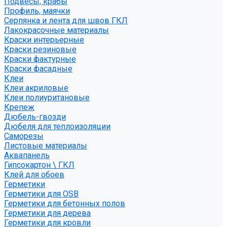
Подвесы, крабы
Профиль, маячки
Серпянка и лента для швов ГКЛ
Лакокрасочные материалы
Краски интерьерные
Краски резиновые
Краски фактурные
Краски фасадные
Клеи
Клеи акриловые
Клеи полиуритановые
Крепеж
Дюбель-гвозди
Дюбеля для теплоизоляции
Саморезы
Листовые материалы
Аквапанель
Гипсокартон \ ГКЛ
Клей для обоев
Герметики
Герметики для OSB
Герметики для бетонных полов
Герметики для дерева
Герметики для кровли