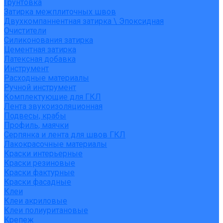
Грунтовка
Затирка межплиточных швов
Двухкомпаннентная затирка \ Эпоксидная
Очистители
Силиконования затирка
Цементная затирка
Латексная добавка
Инструмент
Расходные материалы
Ручной инструмент
Комплектующие для ГКЛ
Лента звукоизоляционная
Подвесы, крабы
Профиль, маячки
Серпянка и лента для швов ГКЛ
Лакокрасочные материалы
Краски интерьерные
Краски резиновые
Краски фактурные
Краски фасадные
Клеи
Клеи акриловые
Клеи полиуритановые
Крепеж