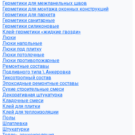
Герметики для межпанельных швов
Герметики для монтажа оконных конструкций
Герметики для паркета
Герметики санитарные
Герметики силиконовые
Клей-герметики «жидкие гвозди»
Люки
Люки напольные
Люки под плитку
Люки потолочные
Люки противопожарные
Ремонтные составы
Подливного типа \ Анкеровка
Тиксотропный состав
Эпоксидные ремонтные составы
Сухие строительные смеси
Декоративная штукатурка
Кладочные смеси
Клей для плитки
Клей для теплоизоляции
Полы
Шпатлевка
Штукатурки
Тепло-, звукоизоляция