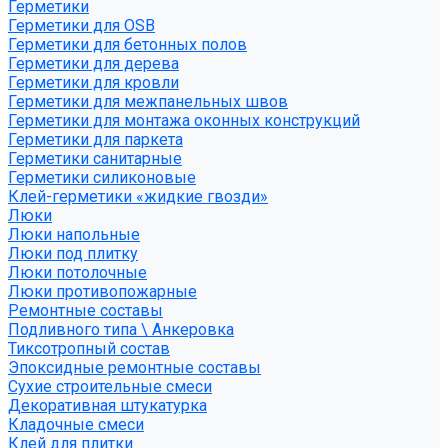
Герметики
Герметики для OSB
Герметики для бетонных полов
Герметики для дерева
Герметики для кровли
Герметики для межпанельных швов
Герметики для монтажа оконных конструкций
Герметики для паркета
Герметики санитарные
Герметики силиконовые
Клей-герметики «жидкие гвозди»
Люки
Люки напольные
Люки под плитку
Люки потолочные
Люки противопожарные
Ремонтные составы
Подливного типа \ Анкеровка
Тиксотропный состав
Эпоксидные ремонтные составы
Сухие строительные смеси
Декоративная штукатурка
Кладочные смеси
Клей для плитки