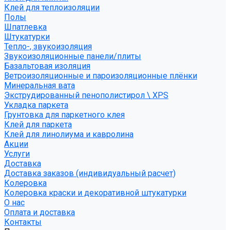
Клей для теплоизоляции
Полы
Шпатлевка
Штукатурки
Тепло-, звукоизоляция
Звукоизоляционные панели/плиты
Базальтовая изоляция
Ветроизоляционные и пароизоляционные плёнки
Минеральная вата
Экструдированный пенополистирол \ XPS
Укладка паркета
Грунтовка для паркетного клея
Клей для паркета
Клей для линолиума и кавролина
Акции
Услуги
Доставка
Доставка заказов (индивидуальный расчет)
Колеровка
Колеровка краски и декоративной штукатурки
О нас
Оплата и доставка
Контакты