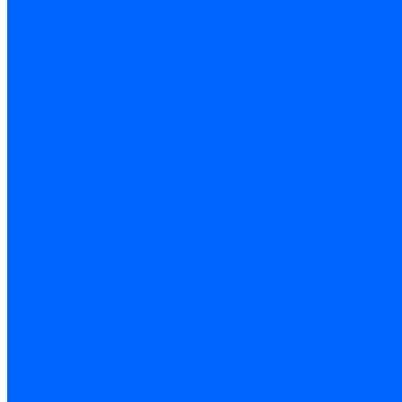
Герметики для дерева
Герметики для кровли
Герметики для межпанельных швов
Герметики для монтажа оконных конструкций
Герметики для паркета
Герметики санитарные
Герметики силиконовые
Клей-герметики «жидкие гвозди»
Люки
Люки напольные
Люки под плитку
Люки потолочные
Люки противопожарные
Ремонтные составы
Подливного типа \ Анкеровка
Тиксотропный состав
Эпоксидные ремонтные составы
Сухие строительные смеси
Декоративная штукатурка
Кладочные смеси
Клей для плитки
Клей для теплоизоляции
Полы
Шпатлевка