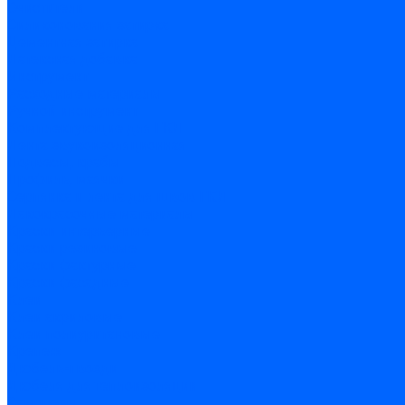
Очистители
Силиконования затирка
Цементная затирка
Латексная добавка
Инструмент
Расходные материалы
Ручной инструмент
Комплектующие для ГКЛ
Лента звукоизоляционная
Подвесы, крабы
Профиль, маячки
Серпянка и лента для швов ГКЛ
Лакокрасочные материалы
Краски интерьерные
Краски резиновые
Краски фактурные
Краски фасадные
Клеи
Клеи акриловые
Клеи полиуритановые
Крепеж
Дюбель-гвозди
Дюбеля для теплоизоляции
Саморезы