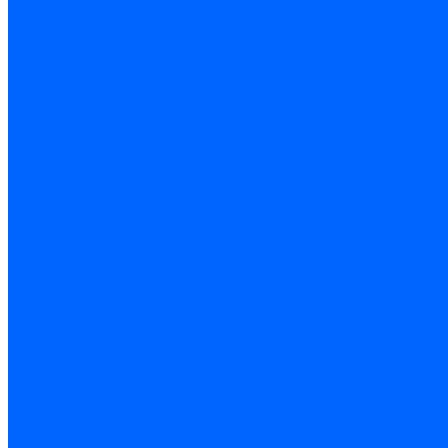
Колеровка
Колеровка краски и декоративной штукатурки
О нас
Оплата и доставка
Контакты
...
Каталог товаров
Гидроизоляция
Готовая к применению
Двухкомпонентная гидроизоляция
Жёсткая гидроизоляция \ Сухая
Проникающая гидроизоляция \ Сухая
Шнур, полотна и ленты гидроизоляционные
Грунтовка
Затирка межплиточных швов
Двухкомпаннентная затирка \ Эпоксидная
Очистители
Силиконования затирка
Цементная затирка
Латексная добавка
Инструмент
Расходные материалы
Ручной инструмент