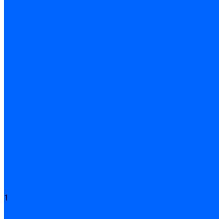
Эпоксидные ремонтные составы
Сухие строительные смеси
Декоративная штукатурка
Кладочные смеси
Клей для плитки
Клей для теплоизоляции
Полы
Шпатлевка
Штукатурки
Тепло-, звукоизоляция
Звукоизоляционные панели/плиты
Базальтовая изоляция
Ветроизоляционные и пароизоляционные плёнки
Минеральная вата
Экструдированный пенополистирол \ XPS
Укладка паркета
Грунтовка для паркетного клея
Клей для паркета
Клей для линолиума и кавролина
Акции
Услуги
1
Доставка
Доставка заказов (индивидуальный расчет)