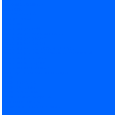
Листовые материалы
Аквапанель
Гипсокартон \ ГКЛ
Клей для обоев
Герметики
Герметики для OSB
Герметики для бетонных полов
Герметики для дерева
Герметики для кровли
Герметики для межпанельных швов
Герметики для монтажа оконных конструкций
Герметики для паркета
Герметики санитарные
Герметики силиконовые
Клей-герметики «жидкие гвозди»
Люки
Люки напольные
Люки под плитку
Люки потолочные
Люки противопожарные
Ремонтные составы
Подливного типа \ Анкеровка
Тиксотропный состав