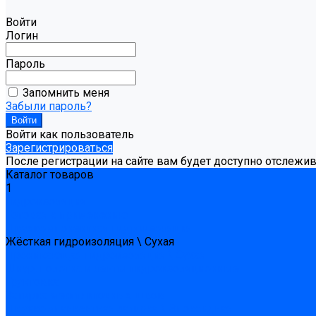
Войти
Логин
Пароль
Запомнить меня
Забыли пароль?
Войти как пользователь
Зарегистрироваться
После регистрации на сайте вам будет доступно отслежи
Каталог товаров
1
Гидроизоляция
Готовая к применению
Двухкомпонентная гидроизоляция
Жёсткая гидроизоляция \ Сухая
Проникающая гидроизоляция \ Сухая
Шнур, полотна и ленты гидроизоляционные
Грунтовка
Затирка межплиточных швов
Двухкомпаннентная затирка \ Эпоксидная