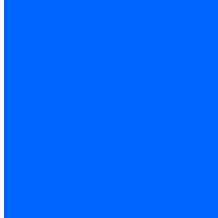
Комплектующие для ГКЛ
Лента звукоизоляционная
Подвесы, крабы
Профиль, маячки
Серпянка и лента для швов ГКЛ
Лакокрасочные материалы
Краски интерьерные
Краски резиновые
Краски фактурные
Краски фасадные
Клеи
Клеи акриловые
Клеи полиуритановые
Крепеж
Дюбель-гвозди
Дюбеля для теплоизоляции
Саморезы
Листовые материалы
Аквапанель
Гипсокартон \ ГКЛ
Клей для обоев
Герметики
Герметики для OSB
Герметики для бетонных полов