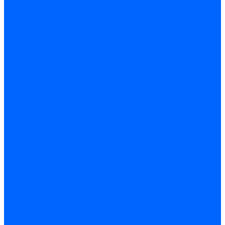
Герметики для OSB
Герметики для бетонных полов
Герметики для дерева
Герметики для кровли
Герметики для межпанельных швов
Герметики для монтажа оконных конструкций
Герметики для паркета
Герметики санитарные
Герметики силиконовые
Клей-герметики «жидкие гвозди»
Люки
Люки напольные
Люки под плитку
Люки потолочные
Люки противопожарные
Ремонтные составы
Подливного типа \ Анкеровка
Тиксотропный состав
Эпоксидные ремонтные составы
Сухие строительные смеси
Декоративная штукатурка
Кладочные смеси
Клей для плитки
Клей для теплоизоляции