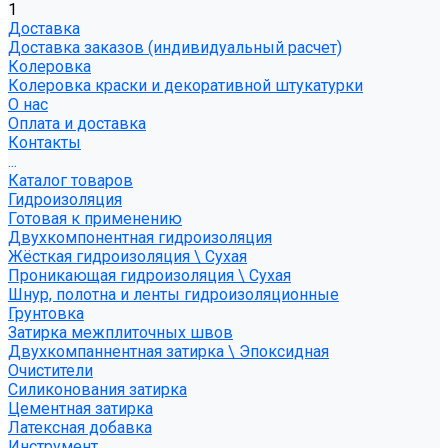
1
Доставка
Доставка заказов (индивидуальный расчет)
Колеровка
Колеровка краски и декоративной штукатурки
О нас
Оплата и доставка
Контакты
...
Каталог товаров
Гидроизоляция
Готовая к применению
Двухкомпонентная гидроизоляция
Жёсткая гидроизоляция \ Сухая
Проникающая гидроизоляция \ Сухая
Шнур, полотна и ленты гидроизоляционные
Грунтовка
Затирка межплиточных швов
Двухкомпаннентная затирка \ Эпоксидная
Очистители
Силиконования затирка
Цементная затирка
Латексная добавка
Инструмент