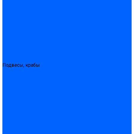
Затирка межплиточных швов
Двухкомпаннентная затирка \ Эпоксидная
Очистители
Силиконования затирка
Цементная затирка
Латексная добавка
Инструмент
Расходные материалы
Ручной инструмент
Комплектующие для ГКЛ
Лента звукоизоляционная
Подвесы, крабы
Профиль, маячки
Серпянка и лента для швов ГКЛ
Лакокрасочные материалы
Краски интерьерные
Краски резиновые
Краски фактурные
Краски фасадные
Клеи
Клеи акриловые
Клеи полиуритановые
Крепеж
Дюбель-гвозди