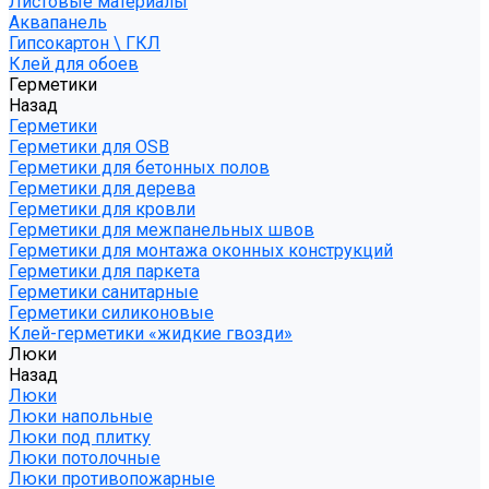
Листовые материалы
Аквапанель
Гипсокартон \ ГКЛ
Клей для обоев
Герметики
Назад
Герметики
Герметики для OSB
Герметики для бетонных полов
Герметики для дерева
Герметики для кровли
Герметики для межпанельных швов
Герметики для монтажа оконных конструкций
Герметики для паркета
Герметики санитарные
Герметики силиконовые
Клей-герметики «жидкие гвозди»
Люки
Назад
Люки
Люки напольные
Люки под плитку
Люки потолочные
Люки противопожарные