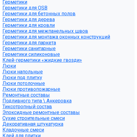
Герметики
Герметики для OSB
Герметики для бетонных полов
Герметики для дерева
Герметики для кровли
Герметики для межпанельных швов
Герметики для монтажа оконных конструкций
Герметики для паркета
Герметики санитарные
Герметики силиконовые
Клей-герметики «жидкие гвозди»
Люки
Люки напольные
Люки под плитку
Люки потолочные
Люки противопожарные
Ремонтные составы
Подливного типа \ Анкеровка
Тиксотропный состав
Эпоксидные ремонтные составы
Сухие строительные смеси
Декоративная штукатурка
Кладочные смеси
Клей для плитки