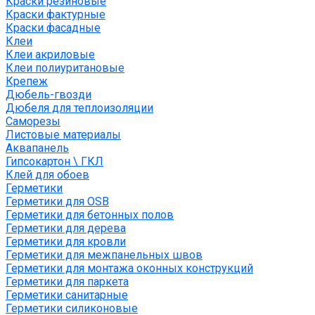
Краски резиновые
Краски фактурные
Краски фасадные
Клеи
Клеи акриловые
Клеи полиуритановые
Крепеж
Дюбель-гвозди
Дюбеля для теплоизоляции
Саморезы
Листовые материалы
Аквапанель
Гипсокартон \ ГКЛ
Клей для обоев
Герметики
Герметики для OSB
Герметики для бетонных полов
Герметики для дерева
Герметики для кровли
Герметики для межпанельных швов
Герметики для монтажа оконных конструкций
Герметики для паркета
Герметики санитарные
Герметики силиконовые