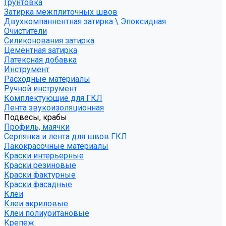
Грунтовка
Затирка межплиточных швов
Двухкомпаннентная затирка \ Эпоксидная
Очистители
Силиконования затирка
Цементная затирка
Латексная добавка
Инструмент
Расходные материалы
Ручной инструмент
Комплектующие для ГКЛ
Лента звукоизоляционная
Подвесы, крабы
Профиль, маячки
Серпянка и лента для швов ГКЛ
Лакокрасочные материалы
Краски интерьерные
Краски резиновые
Краски фактурные
Краски фасадные
Клеи
Клеи акриловые
Клеи полиуритановые
Крепеж