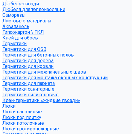
Дюбель-гвозди
Дюбеля для теплоизоляции
Саморезы
Листовые материалы
Аквапанель
Гипсокартон \ ГКЛ
Клей для обоев
Герметики
Герметики для OSB
Герметики для бетонных полов
Герметики для дерева
Герметики для кровли
Герметики для межпанельных швов
Герметики для монтажа оконных конструкций
Герметики для паркета
Герметики санитарные
Герметики силиконовые
Клей-герметики «жидкие гвозди»
Люки
Люки напольные
Люки под плитку
Люки потолочные
Люки противопожарные