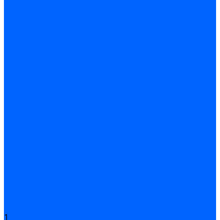
Подливного типа \ Анкеровка
Тиксотропный состав
Эпоксидные ремонтные составы
Сухие строительные смеси
Декоративная штукатурка
Кладочные смеси
Клей для плитки
Клей для теплоизоляции
Полы
Шпатлевка
Штукатурки
Тепло-, звукоизоляция
Звукоизоляционные панели/плиты
Базальтовая изоляция
Ветроизоляционные и пароизоляционные плёнки
Минеральная вата
Экструдированный пенополистирол \ XPS
Укладка паркета
Грунтовка для паркетного клея
Клей для паркета
Клей для линолиума и кавролина
Акции
Услуги
1