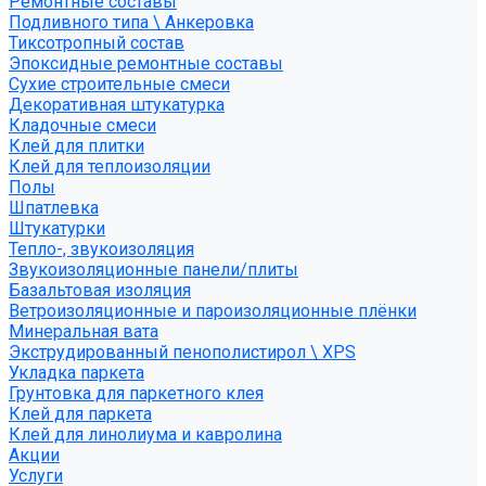
Ремонтные составы
Подливного типа \ Анкеровка
Тиксотропный состав
Эпоксидные ремонтные составы
Сухие строительные смеси
Декоративная штукатурка
Кладочные смеси
Клей для плитки
Клей для теплоизоляции
Полы
Шпатлевка
Штукатурки
Тепло-, звукоизоляция
Звукоизоляционные панели/плиты
Базальтовая изоляция
Ветроизоляционные и пароизоляционные плёнки
Минеральная вата
Экструдированный пенополистирол \ XPS
Укладка паркета
Грунтовка для паркетного клея
Клей для паркета
Клей для линолиума и кавролина
Акции
Услуги