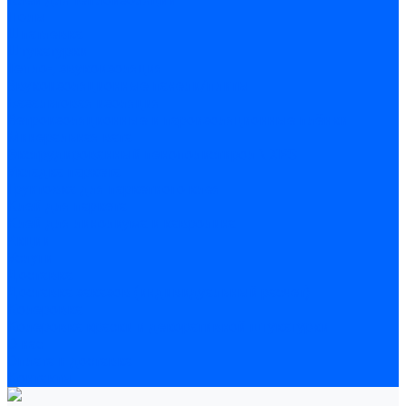
Полы
Шпатлевка
Штукатурки
Тепло-, звукоизоляция
Звукоизоляционные панели/плиты
Базальтовая изоляция
Ветроизоляционные и пароизоляционные плёнки
Минеральная вата
Экструдированный пенополистирол \ XPS
Укладка паркета
Грунтовка для паркетного клея
Клей для паркета
Клей для линолиума и кавролина
Акции
Услуги
Доставка
Доставка заказов (индивидуальный расчет)
Колеровка
Колеровка краски и декоративной штукатурки
О нас
Оплата и доставка
Контакты