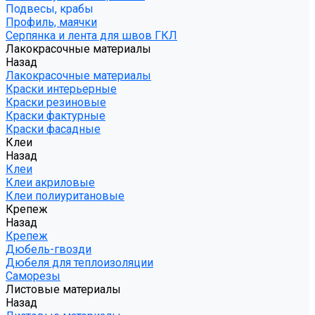
Подвесы, крабы
Профиль, маячки
Серпянка и лента для швов ГКЛ
Лакокрасочные материалы
Назад
Лакокрасочные материалы
Краски интерьерные
Краски резиновые
Краски фактурные
Краски фасадные
Клеи
Назад
Клеи
Клеи акриловые
Клеи полиуритановые
Крепеж
Назад
Крепеж
Дюбель-гвозди
Дюбеля для теплоизоляции
Саморезы
Листовые материалы
Назад