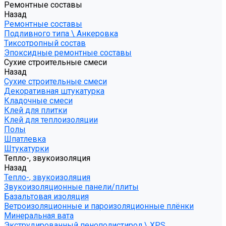
Ремонтные составы
Назад
Ремонтные составы
Подливного типа \ Анкеровка
Тиксотропный состав
Эпоксидные ремонтные составы
Сухие строительные смеси
Назад
Сухие строительные смеси
Декоративная штукатурка
Кладочные смеси
Клей для плитки
Клей для теплоизоляции
Полы
Шпатлевка
Штукатурки
Тепло-, звукоизоляция
Назад
Тепло-, звукоизоляция
Звукоизоляционные панели/плиты
Базальтовая изоляция
Ветроизоляционные и пароизоляционные плёнки
Минеральная вата
Экструдированный пенополистирол \ XPS