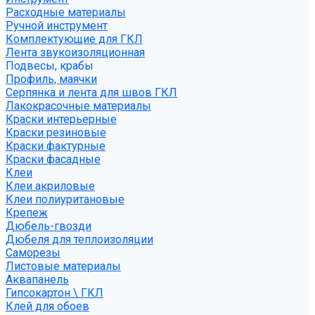
Расходные материалы
Ручной инструмент
Комплектующие для ГКЛ
Лента звукоизоляционная
Подвесы, крабы
Профиль, маячки
Серпянка и лента для швов ГКЛ
Лакокрасочные материалы
Краски интерьерные
Краски резиновые
Краски фактурные
Краски фасадные
Клеи
Клеи акриловые
Клеи полиуритановые
Крепеж
Дюбель-гвозди
Дюбеля для теплоизоляции
Саморезы
Листовые материалы
Аквапанель
Гипсокартон \ ГКЛ
Клей для обоев