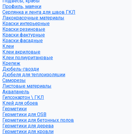
Подвесы, крабы
Профиль, маячки
Серпянка и лента для швов ГКЛ
Лакокрасочные материалы
Краски интерьерные
Краски резиновые
Краски фактурные
Краски фасадные
Клеи
Клеи акриловые
Клеи полиуритановые
Крепеж
Дюбель-гвозди
Дюбеля для теплоизоляции
Саморезы
Листовые материалы
Аквапанель
Гипсокартон \ ГКЛ
Клей для обоев
Герметики
Герметики для OSB
Герметики для бетонных полов
Герметики для дерева
Герметики для кровли