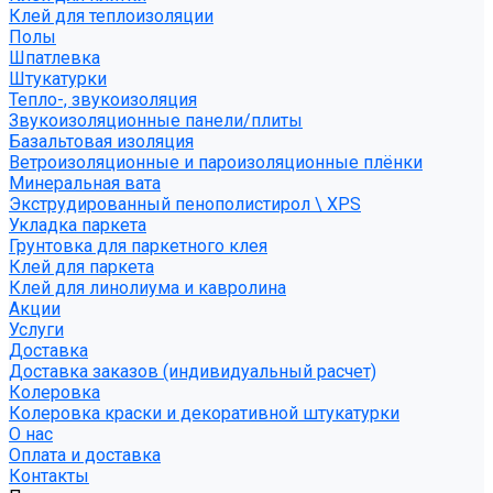
Клей для теплоизоляции
Полы
Шпатлевка
Штукатурки
Тепло-, звукоизоляция
Звукоизоляционные панели/плиты
Базальтовая изоляция
Ветроизоляционные и пароизоляционные плёнки
Минеральная вата
Экструдированный пенополистирол \ XPS
Укладка паркета
Грунтовка для паркетного клея
Клей для паркета
Клей для линолиума и кавролина
Акции
Услуги
Доставка
Доставка заказов (индивидуальный расчет)
Колеровка
Колеровка краски и декоративной штукатурки
О нас
Оплата и доставка
Контакты