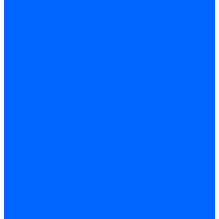
Расходные материалы
Ручной инструмент
Комплектующие для ГКЛ
Лента звукоизоляционная
Подвесы, крабы
Профиль, маячки
Серпянка и лента для швов ГКЛ
Лакокрасочные материалы
Краски интерьерные
Краски резиновые
Краски фактурные
Краски фасадные
Клеи
Клеи акриловые
Клеи полиуритановые
Крепеж
Дюбель-гвозди
Дюбеля для теплоизоляции
Саморезы
Листовые материалы
Аквапанель
Гипсокартон \ ГКЛ
Клей для обоев
Герметики