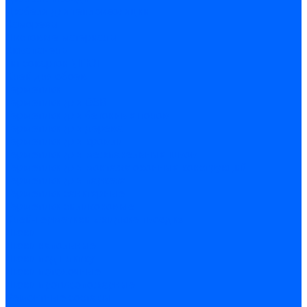
Дюбеля для теплоизоляции
Саморезы
Листовые материалы
Аквапанель
Гипсокартон \ ГКЛ
Клей для обоев
Герметики
Герметики для OSB
Герметики для бетонных полов
Герметики для дерева
Герметики для кровли
Герметики для межпанельных швов
Герметики для монтажа оконных конструкций
Герметики для паркета
Герметики санитарные
Герметики силиконовые
Клей-герметики «жидкие гвозди»
Люки
Люки напольные
Люки под плитку
Люки потолочные
Люки противопожарные
Ремонтные составы