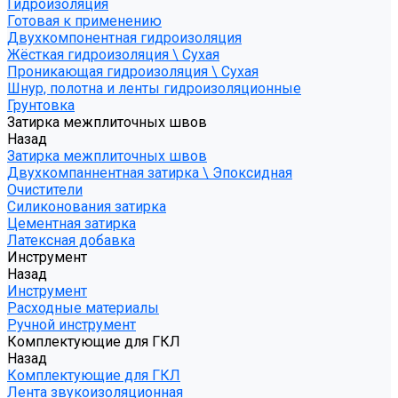
Гидроизоляция
Готовая к применению
Двухкомпонентная гидроизоляция
Жёсткая гидроизоляция \ Сухая
Проникающая гидроизоляция \ Сухая
Шнур, полотна и ленты гидроизоляционные
Грунтовка
Затирка межплиточных швов
Назад
Затирка межплиточных швов
Двухкомпаннентная затирка \ Эпоксидная
Очистители
Силиконования затирка
Цементная затирка
Латексная добавка
Инструмент
Назад
Инструмент
Расходные материалы
Ручной инструмент
Комплектующие для ГКЛ
Назад
Комплектующие для ГКЛ
Лента звукоизоляционная