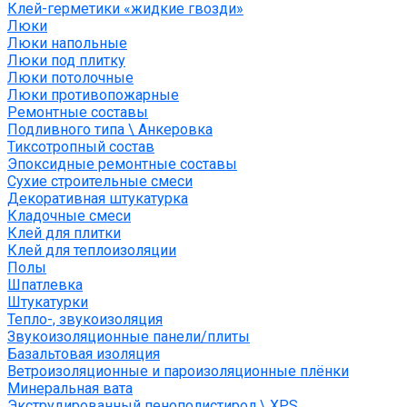
Клей-герметики «жидкие гвозди»
Люки
Люки напольные
Люки под плитку
Люки потолочные
Люки противопожарные
Ремонтные составы
Подливного типа \ Анкеровка
Тиксотропный состав
Эпоксидные ремонтные составы
Сухие строительные смеси
Декоративная штукатурка
Кладочные смеси
Клей для плитки
Клей для теплоизоляции
Полы
Шпатлевка
Штукатурки
Тепло-, звукоизоляция
Звукоизоляционные панели/плиты
Базальтовая изоляция
Ветроизоляционные и пароизоляционные плёнки
Минеральная вата
Экструдированный пенополистирол \ XPS