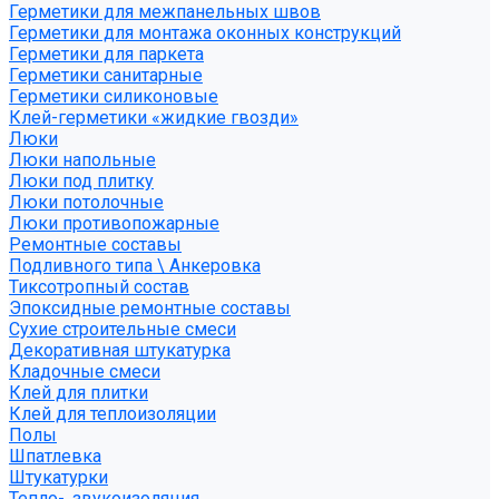
Герметики для межпанельных швов
Герметики для монтажа оконных конструкций
Герметики для паркета
Герметики санитарные
Герметики силиконовые
Клей-герметики «жидкие гвозди»
Люки
Люки напольные
Люки под плитку
Люки потолочные
Люки противопожарные
Ремонтные составы
Подливного типа \ Анкеровка
Тиксотропный состав
Эпоксидные ремонтные составы
Сухие строительные смеси
Декоративная штукатурка
Кладочные смеси
Клей для плитки
Клей для теплоизоляции
Полы
Шпатлевка
Штукатурки
Тепло-, звукоизоляция