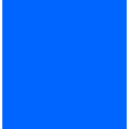
Доставка
Доставка заказов (индивидуальный расчет)
Колеровка
Колеровка краски и декоративной штукатурки
О нас
Оплата и доставка
Контакты
...
Каталог товаров
Гидроизоляция
Готовая к применению
Двухкомпонентная гидроизоляция
Жёсткая гидроизоляция \ Сухая
Проникающая гидроизоляция \ Сухая
Шнур, полотна и ленты гидроизоляционные
Грунтовка
Затирка межплиточных швов
Двухкомпаннентная затирка \ Эпоксидная
Очистители
Силиконования затирка
Цементная затирка
Латексная добавка
Инструмент