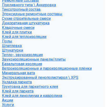
Ремонтные составы
Подливного типа \ Анкеровка
Тиксотропный состав
Эпоксидные ремонтные составы
Сухие строительные смеси
Декоративная штукатурка
Кладочные смеси
Клей для плитки
Клей для теплоизоляции
Полы
Шпатлевка
Штукатурки
Тепло-, звукоизоляция
Звукоизоляционные панели/плиты
Базальтовая изоляция
Ветроизоляционные и пароизоляционные плёнки
Минеральная вата
Экструдированный пенополистирол \ XPS
Укладка паркета
Грунтовка для паркетного клея
Клей для паркета
Клей для линолиума и кавролина
Акции
Услуги