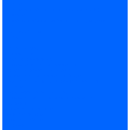
Доставка
Доставка заказов (индивидуальный расчет)
Колеровка
Колеровка краски и декоративной штукатурки
О нас
Оплата и доставка
Контакты
...
Каталог товаров
Гидроизоляция
Готовая к применению
Двухкомпонентная гидроизоляция
Жёсткая гидроизоляция \ Сухая
Проникающая гидроизоляция \ Сухая
Шнур, полотна и ленты гидроизоляционные
Грунтовка
Затирка межплиточных швов
Двухкомпаннентная затирка \ Эпоксидная
Очистители
Силиконования затирка
Цементная затирка
Латексная добавка
Инструмент