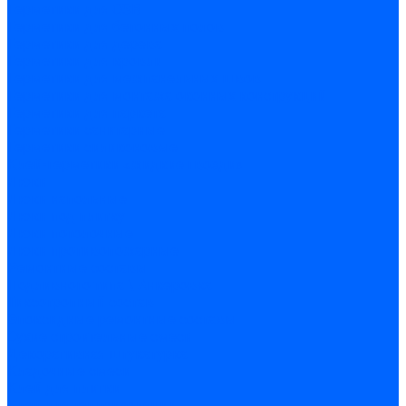
Герметики для OSB
Герметики для бетонных полов
Герметики для дерева
Герметики для кровли
Герметики для межпанельных швов
Герметики для монтажа оконных конструкций
Герметики для паркета
Герметики санитарные
Герметики силиконовые
Клей-герметики «жидкие гвозди»
Люки
Люки напольные
Люки под плитку
Люки потолочные
Люки противопожарные
Ремонтные составы
Подливного типа \ Анкеровка
Тиксотропный состав
Эпоксидные ремонтные составы
Сухие строительные смеси
Декоративная штукатурка
Кладочные смеси
Клей для плитки
Клей для теплоизоляции