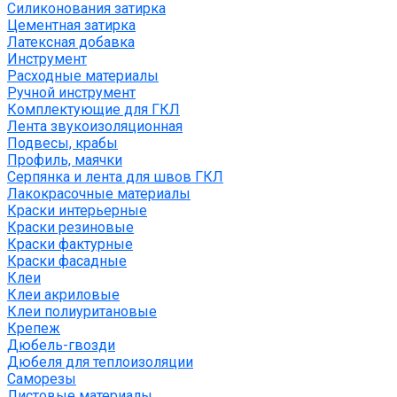
Силиконования затирка
Цементная затирка
Латексная добавка
Инструмент
Расходные материалы
Ручной инструмент
Комплектующие для ГКЛ
Лента звукоизоляционная
Подвесы, крабы
Профиль, маячки
Серпянка и лента для швов ГКЛ
Лакокрасочные материалы
Краски интерьерные
Краски резиновые
Краски фактурные
Краски фасадные
Клеи
Клеи акриловые
Клеи полиуритановые
Крепеж
Дюбель-гвозди
Дюбеля для теплоизоляции
Саморезы
Листовые материалы