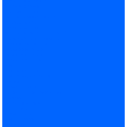
Расходные материалы
Ручной инструмент
Комплектующие для ГКЛ
Лента звукоизоляционная
Подвесы, крабы
Профиль, маячки
Серпянка и лента для швов ГКЛ
Лакокрасочные материалы
Краски интерьерные
Краски резиновые
Краски фактурные
Краски фасадные
Клеи
Клеи акриловые
Клеи полиуритановые
Крепеж
Дюбель-гвозди
Дюбеля для теплоизоляции
Саморезы
Листовые материалы
Аквапанель
Гипсокартон \ ГКЛ
Клей для обоев
Герметики