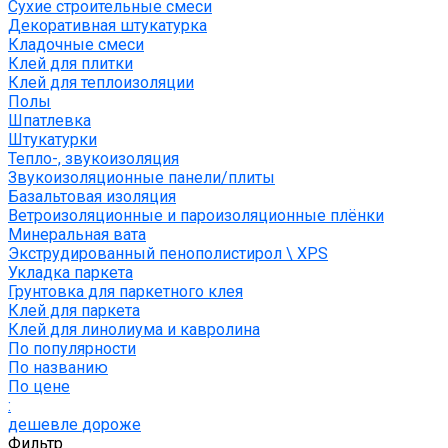
Сухие строительные смеси
Декоративная штукатурка
Кладочные смеси
Клей для плитки
Клей для теплоизоляции
Полы
Шпатлевка
Штукатурки
Тепло-, звукоизоляция
Звукоизоляционные панели/плиты
Базальтовая изоляция
Ветроизоляционные и пароизоляционные плёнки
Минеральная вата
Экструдированный пенополистирол \ XPS
Укладка паркета
Грунтовка для паркетного клея
Клей для паркета
Клей для линолиума и кавролина
По популярности
По названию
По цене
:
дешевле
дороже
Фильтр