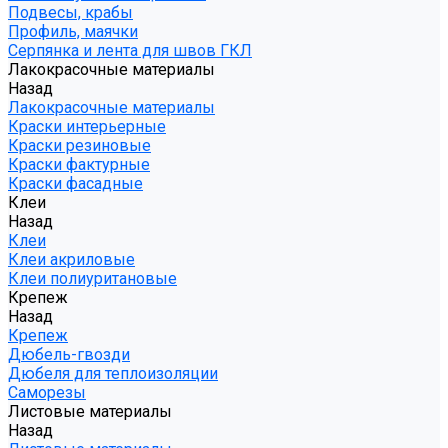
Подвесы, крабы
Профиль, маячки
Серпянка и лента для швов ГКЛ
Лакокрасочные материалы
Назад
Лакокрасочные материалы
Краски интерьерные
Краски резиновые
Краски фактурные
Краски фасадные
Клеи
Назад
Клеи
Клеи акриловые
Клеи полиуритановые
Крепеж
Назад
Крепеж
Дюбель-гвозди
Дюбеля для теплоизоляции
Саморезы
Листовые материалы
Назад