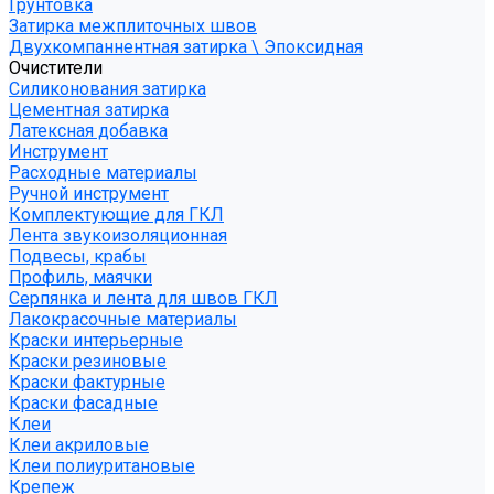
Грунтовка
Затирка межплиточных швов
Двухкомпаннентная затирка \ Эпоксидная
Очистители
Силиконования затирка
Цементная затирка
Латексная добавка
Инструмент
Расходные материалы
Ручной инструмент
Комплектующие для ГКЛ
Лента звукоизоляционная
Подвесы, крабы
Профиль, маячки
Серпянка и лента для швов ГКЛ
Лакокрасочные материалы
Краски интерьерные
Краски резиновые
Краски фактурные
Краски фасадные
Клеи
Клеи акриловые
Клеи полиуритановые
Крепеж