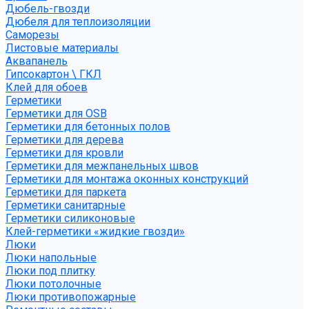
Дюбель-гвозди
Дюбеля для теплоизоляции
Саморезы
Листовые материалы
Аквапанель
Гипсокартон \ ГКЛ
Клей для обоев
Герметики
Герметики для OSB
Герметики для бетонных полов
Герметики для дерева
Герметики для кровли
Герметики для межпанельных швов
Герметики для монтажа оконных конструкций
Герметики для паркета
Герметики санитарные
Герметики силиконовые
Клей-герметики «жидкие гвозди»
Люки
Люки напольные
Люки под плитку
Люки потолочные
Люки противопожарные