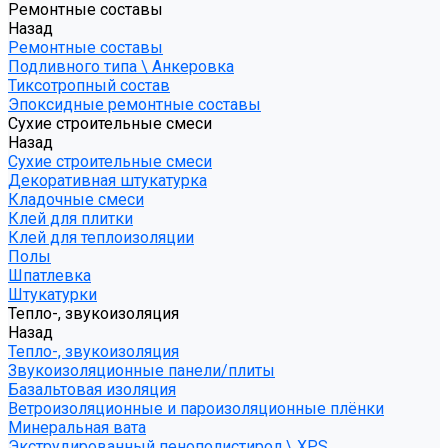
Ремонтные составы
Назад
Ремонтные составы
Подливного типа \ Анкеровка
Тиксотропный состав
Эпоксидные ремонтные составы
Сухие строительные смеси
Назад
Сухие строительные смеси
Декоративная штукатурка
Кладочные смеси
Клей для плитки
Клей для теплоизоляции
Полы
Шпатлевка
Штукатурки
Тепло-, звукоизоляция
Назад
Тепло-, звукоизоляция
Звукоизоляционные панели/плиты
Базальтовая изоляция
Ветроизоляционные и пароизоляционные плёнки
Минеральная вата
Экструдированный пенополистирол \ XPS