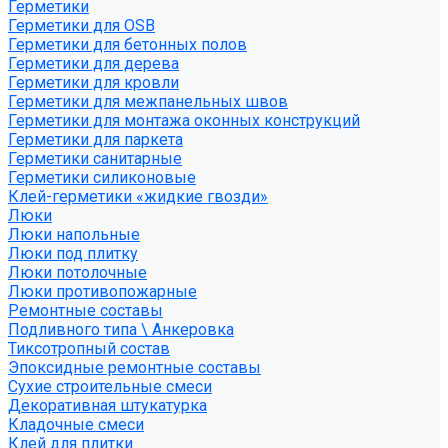
Герметики
Герметики для OSB
Герметики для бетонных полов
Герметики для дерева
Герметики для кровли
Герметики для межпанельных швов
Герметики для монтажа оконных конструкций
Герметики для паркета
Герметики санитарные
Герметики силиконовые
Клей-герметики «жидкие гвозди»
Люки
Люки напольные
Люки под плитку
Люки потолочные
Люки противопожарные
Ремонтные составы
Подливного типа \ Анкеровка
Тиксотропный состав
Эпоксидные ремонтные составы
Сухие строительные смеси
Декоративная штукатурка
Кладочные смеси
Клей для плитки