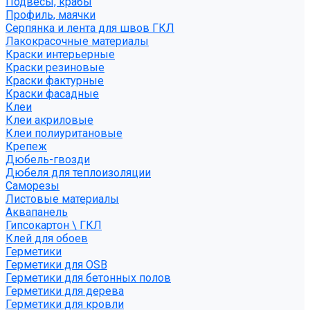
Подвесы, крабы
Профиль, маячки
Серпянка и лента для швов ГКЛ
Лакокрасочные материалы
Краски интерьерные
Краски резиновые
Краски фактурные
Краски фасадные
Клеи
Клеи акриловые
Клеи полиуритановые
Крепеж
Дюбель-гвозди
Дюбеля для теплоизоляции
Саморезы
Листовые материалы
Аквапанель
Гипсокартон \ ГКЛ
Клей для обоев
Герметики
Герметики для OSB
Герметики для бетонных полов
Герметики для дерева
Герметики для кровли