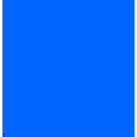
Подливного типа \ Анкеровка
Тиксотропный состав
Эпоксидные ремонтные составы
Сухие строительные смеси
Декоративная штукатурка
Кладочные смеси
Клей для плитки
Клей для теплоизоляции
Полы
Шпатлевка
Штукатурки
Тепло-, звукоизоляция
Звукоизоляционные панели/плиты
Базальтовая изоляция
Ветроизоляционные и пароизоляционные плёнки
Минеральная вата
Экструдированный пенополистирол \ XPS
Укладка паркета
Грунтовка для паркетного клея
Клей для паркета
Клей для линолиума и кавролина
Акции
Услуги
1