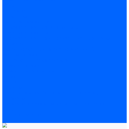
Полы
Шпатлевка
Штукатурки
Тепло-, звукоизоляция
Звукоизоляционные панели/плиты
Базальтовая изоляция
Ветроизоляционные и пароизоляционные плёнки
Минеральная вата
Экструдированный пенополистирол \ XPS
Укладка паркета
Грунтовка для паркетного клея
Клей для паркета
Клей для линолиума и кавролина
Акции
Услуги
Доставка
Доставка заказов (индивидуальный расчет)
Колеровка
Колеровка краски и декоративной штукатурки
О нас
Оплата и доставка
Контакты