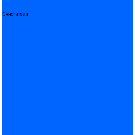
Затирка межплиточных швов
Двухкомпаннентная затирка \ Эпоксидная
Очистители
Силиконования затирка
Цементная затирка
Латексная добавка
Инструмент
Расходные материалы
Ручной инструмент
Комплектующие для ГКЛ
Лента звукоизоляционная
Подвесы, крабы
Профиль, маячки
Серпянка и лента для швов ГКЛ
Лакокрасочные материалы
Краски интерьерные
Краски резиновые
Краски фактурные
Краски фасадные
Клеи
Клеи акриловые
Клеи полиуритановые
Крепеж
Дюбель-гвозди