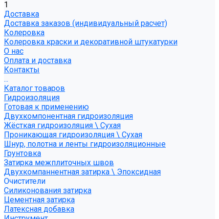
1
Доставка
Доставка заказов (индивидуальный расчет)
Колеровка
Колеровка краски и декоративной штукатурки
О нас
Оплата и доставка
Контакты
...
Каталог товаров
Гидроизоляция
Готовая к применению
Двухкомпонентная гидроизоляция
Жёсткая гидроизоляция \ Сухая
Проникающая гидроизоляция \ Сухая
Шнур, полотна и ленты гидроизоляционные
Грунтовка
Затирка межплиточных швов
Двухкомпаннентная затирка \ Эпоксидная
Очистители
Силиконования затирка
Цементная затирка
Латексная добавка
Инструмент