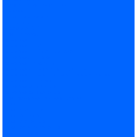
Дюбеля для теплоизоляции
Саморезы
Листовые материалы
Аквапанель
Гипсокартон \ ГКЛ
Клей для обоев
Герметики
Герметики для OSB
Герметики для бетонных полов
Герметики для дерева
Герметики для кровли
Герметики для межпанельных швов
Герметики для монтажа оконных конструкций
Герметики для паркета
Герметики санитарные
Герметики силиконовые
Клей-герметики «жидкие гвозди»
Люки
Люки напольные
Люки под плитку
Люки потолочные
Люки противопожарные
Ремонтные составы