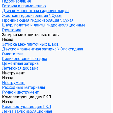
Гидроизоляция
Готовая к применению
Двухкомпонентная гидроизоляция
Жёсткая гидроизоляция \ Сухая
Проникающая гидроизоляция \ Сухая
Шнур, полотна и ленты гидроизоляционные
Грунтовка
Затирка межплиточных швов
Назад
Затирка межплиточных швов
Двухкомпаннентная затирка \ Эпоксидная
Очистители
Силиконования затирка
Цементная затирка
Латексная добавка
Инструмент
Назад
Инструмент
Расходные материалы
Ручной инструмент
Комплектующие для ГКЛ
Назад
Комплектующие для ГКЛ
Лента звукоизоляционная