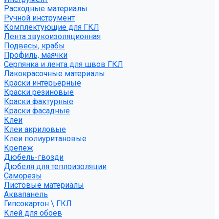
Расходные материалы
Ручной инструмент
Комплектующие для ГКЛ
Лента звукоизоляционная
Подвесы, крабы
Профиль, маячки
Серпянка и лента для швов ГКЛ
Лакокрасочные материалы
Краски интерьерные
Краски резиновые
Краски фактурные
Краски фасадные
Клеи
Клеи акриловые
Клеи полиуритановые
Крепеж
Дюбель-гвозди
Дюбеля для теплоизоляции
Саморезы
Листовые материалы
Аквапанель
Гипсокартон \ ГКЛ
Клей для обоев