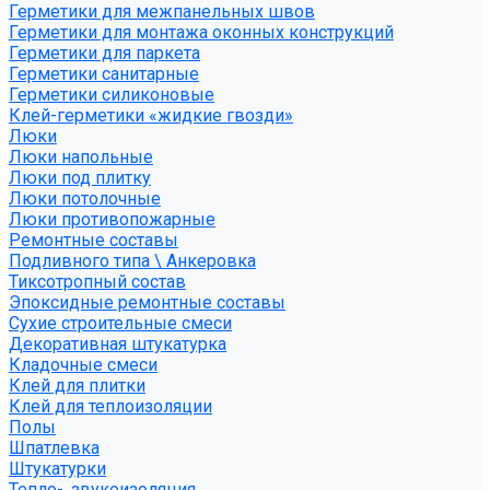
Герметики для межпанельных швов
Герметики для монтажа оконных конструкций
Герметики для паркета
Герметики санитарные
Герметики силиконовые
Клей-герметики «жидкие гвозди»
Люки
Люки напольные
Люки под плитку
Люки потолочные
Люки противопожарные
Ремонтные составы
Подливного типа \ Анкеровка
Тиксотропный состав
Эпоксидные ремонтные составы
Сухие строительные смеси
Декоративная штукатурка
Кладочные смеси
Клей для плитки
Клей для теплоизоляции
Полы
Шпатлевка
Штукатурки
Тепло-, звукоизоляция