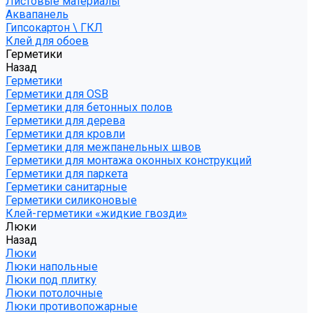
Листовые материалы
Аквапанель
Гипсокартон \ ГКЛ
Клей для обоев
Герметики
Назад
Герметики
Герметики для OSB
Герметики для бетонных полов
Герметики для дерева
Герметики для кровли
Герметики для межпанельных швов
Герметики для монтажа оконных конструкций
Герметики для паркета
Герметики санитарные
Герметики силиконовые
Клей-герметики «жидкие гвозди»
Люки
Назад
Люки
Люки напольные
Люки под плитку
Люки потолочные
Люки противопожарные