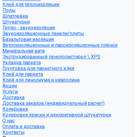
Клей для теплоизоляции
Полы
Шпатлевка
Штукатурки
Тепло-, звукоизоляция
Звукоизоляционные панели/плиты
Базальтовая изоляция
Ветроизоляционные и пароизоляционные плёнки
Минеральная вата
Экструдированный пенополистирол \ XPS
Укладка паркета
Грунтовка для паркетного клея
Клей для паркета
Клей для линолиума и кавролина
Акции
Услуги
Доставка
Доставка заказов (индивидуальный расчет)
Колеровка
Колеровка краски и декоративной штукатурки
О нас
Оплата и доставка
Контакты