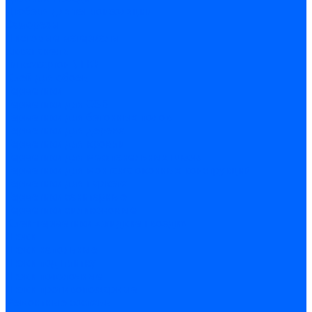
Дюбеля для теплоизоляции
Саморезы
Листовые материалы
Аквапанель
Гипсокартон \ ГКЛ
Клей для обоев
Герметики
Герметики для OSB
Герметики для бетонных полов
Герметики для дерева
Герметики для кровли
Герметики для межпанельных швов
Герметики для монтажа оконных конструкций
Герметики для паркета
Герметики санитарные
Герметики силиконовые
Клей-герметики «жидкие гвозди»
Люки
Люки напольные
Люки под плитку
Люки потолочные
Люки противопожарные
Ремонтные составы