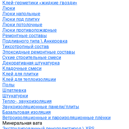
Клей-герметики «жидкие гвозди»
Люки
Люки напольные
Люки под плитку
Люки потолочные
Люки противопожарные
Ремонтные составы
Подливного типа \ Анкеровка
Тиксотропный состав
Эпоксидные ремонтные составы
Сухие строительные смеси
Декоративная штукатурка
Кладочные смеси
Клей для плитки
Клей для теплоизоляции
Полы
Шпатлевка
Штукатурки
Тепло-, звукоизоляция
Звукоизоляционные панели/плиты
Базальтовая изоляция
Ветроизоляционные и пароизоляционные плёнки
Минеральная вата
Экструдированный пенополистирол \ XPS