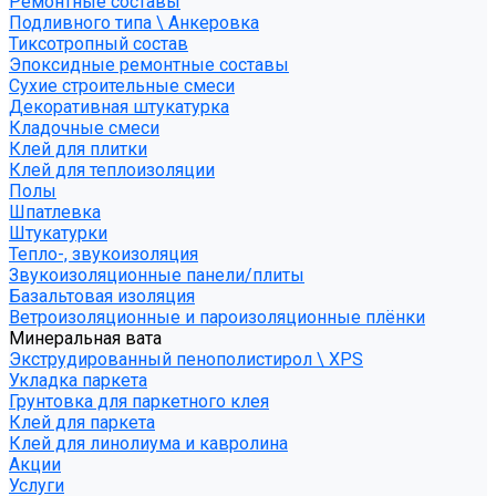
Ремонтные составы
Подливного типа \ Анкеровка
Тиксотропный состав
Эпоксидные ремонтные составы
Сухие строительные смеси
Декоративная штукатурка
Кладочные смеси
Клей для плитки
Клей для теплоизоляции
Полы
Шпатлевка
Штукатурки
Тепло-, звукоизоляция
Звукоизоляционные панели/плиты
Базальтовая изоляция
Ветроизоляционные и пароизоляционные плёнки
Минеральная вата
Экструдированный пенополистирол \ XPS
Укладка паркета
Грунтовка для паркетного клея
Клей для паркета
Клей для линолиума и кавролина
Акции
Услуги