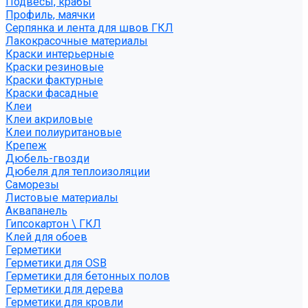
Подвесы, крабы
Профиль, маячки
Серпянка и лента для швов ГКЛ
Лакокрасочные материалы
Краски интерьерные
Краски резиновые
Краски фактурные
Краски фасадные
Клеи
Клеи акриловые
Клеи полиуритановые
Крепеж
Дюбель-гвозди
Дюбеля для теплоизоляции
Саморезы
Листовые материалы
Аквапанель
Гипсокартон \ ГКЛ
Клей для обоев
Герметики
Герметики для OSB
Герметики для бетонных полов
Герметики для дерева
Герметики для кровли