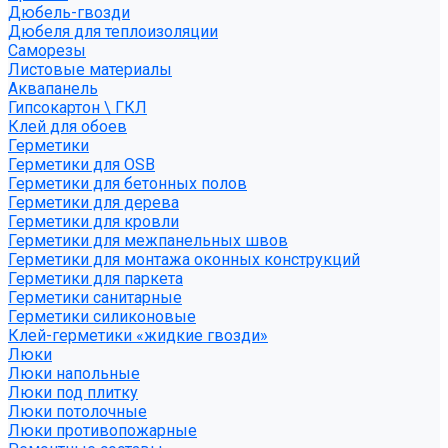
Дюбель-гвозди
Дюбеля для теплоизоляции
Саморезы
Листовые материалы
Аквапанель
Гипсокартон \ ГКЛ
Клей для обоев
Герметики
Герметики для OSB
Герметики для бетонных полов
Герметики для дерева
Герметики для кровли
Герметики для межпанельных швов
Герметики для монтажа оконных конструкций
Герметики для паркета
Герметики санитарные
Герметики силиконовые
Клей-герметики «жидкие гвозди»
Люки
Люки напольные
Люки под плитку
Люки потолочные
Люки противопожарные