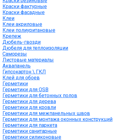
Краски резиновые
Краски фактурные
Краски фасадные
Клеи
Клеи акриловые
Клеи полиуритановые
Крепеж
Дюбель-гвозди
Дюбеля для теплоизоляции
Саморезы
Листовые материалы
Аквапанель
Гипсокартон \ ГКЛ
Клей для обоев
Герметики
Герметики для OSB
Герметики для бетонных полов
Герметики для дерева
Герметики для кровли
Герметики для межпанельных швов
Герметики для монтажа оконных конструкций
Герметики для паркета
Герметики санитарные
Герметики силиконовые