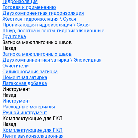
Гидроизоляция
Готовая к применению
Двухкомпонентная гидроизоляция
Жёсткая гидроизоляция \ Сухая
Проникающая гидроизоляция \ Сухая
Шнур, полотна и ленты гидроизоляционные
Грунтовка
Затирка межплиточных швов
Назад
Затирка межплиточных швов
Двухкомпаннентная затирка \ Эпоксидная
Очистители
Силиконования затирка
Цементная затирка
Латексная добавка
Инструмент
Назад
Инструмент
Расходные материалы
Ручной инструмент
Комплектующие для ГКЛ
Назад
Комплектующие для ГКЛ
Лента звукоизоляционная