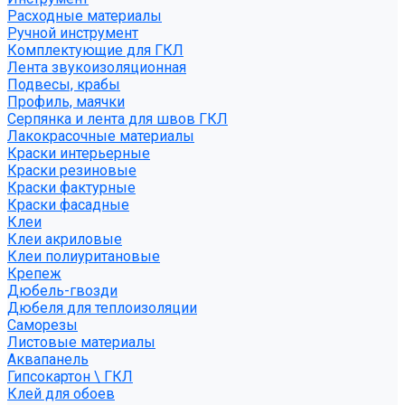
Расходные материалы
Ручной инструмент
Комплектующие для ГКЛ
Лента звукоизоляционная
Подвесы, крабы
Профиль, маячки
Серпянка и лента для швов ГКЛ
Лакокрасочные материалы
Краски интерьерные
Краски резиновые
Краски фактурные
Краски фасадные
Клеи
Клеи акриловые
Клеи полиуритановые
Крепеж
Дюбель-гвозди
Дюбеля для теплоизоляции
Саморезы
Листовые материалы
Аквапанель
Гипсокартон \ ГКЛ
Клей для обоев