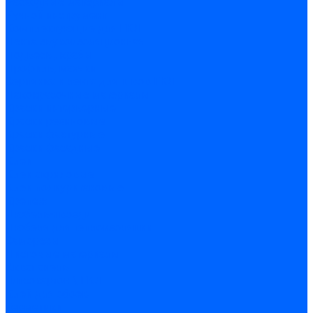
Расходные материалы
Ручной инструмент
Комплектующие для ГКЛ
Лента звукоизоляционная
Подвесы, крабы
Профиль, маячки
Серпянка и лента для швов ГКЛ
Лакокрасочные материалы
Краски интерьерные
Краски резиновые
Краски фактурные
Краски фасадные
Клеи
Клеи акриловые
Клеи полиуритановые
Крепеж
Дюбель-гвозди
Дюбеля для теплоизоляции
Саморезы
Листовые материалы
Аквапанель
Гипсокартон \ ГКЛ
Клей для обоев
Герметики