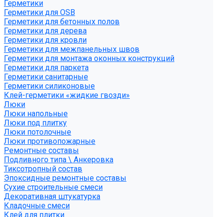
Герметики
Герметики для OSB
Герметики для бетонных полов
Герметики для дерева
Герметики для кровли
Герметики для межпанельных швов
Герметики для монтажа оконных конструкций
Герметики для паркета
Герметики санитарные
Герметики силиконовые
Клей-герметики «жидкие гвозди»
Люки
Люки напольные
Люки под плитку
Люки потолочные
Люки противопожарные
Ремонтные составы
Подливного типа \ Анкеровка
Тиксотропный состав
Эпоксидные ремонтные составы
Сухие строительные смеси
Декоративная штукатурка
Кладочные смеси
Клей для плитки