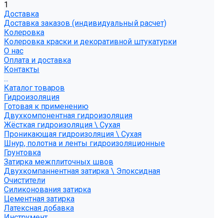
1
Доставка
Доставка заказов (индивидуальный расчет)
Колеровка
Колеровка краски и декоративной штукатурки
О нас
Оплата и доставка
Контакты
...
Каталог товаров
Гидроизоляция
Готовая к применению
Двухкомпонентная гидроизоляция
Жёсткая гидроизоляция \ Сухая
Проникающая гидроизоляция \ Сухая
Шнур, полотна и ленты гидроизоляционные
Грунтовка
Затирка межплиточных швов
Двухкомпаннентная затирка \ Эпоксидная
Очистители
Силиконования затирка
Цементная затирка
Латексная добавка
Инструмент