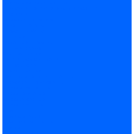
Затирка межплиточных швов
Двухкомпаннентная затирка \ Эпоксидная
Очистители
Силиконования затирка
Цементная затирка
Латексная добавка
Инструмент
Расходные материалы
Ручной инструмент
Комплектующие для ГКЛ
Лента звукоизоляционная
Подвесы, крабы
Профиль, маячки
Серпянка и лента для швов ГКЛ
Лакокрасочные материалы
Краски интерьерные
Краски резиновые
Краски фактурные
Краски фасадные
Клеи
Клеи акриловые
Клеи полиуритановые
Крепеж
Дюбель-гвозди