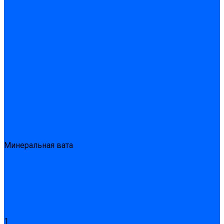
Подливного типа \ Анкеровка
Тиксотропный состав
Эпоксидные ремонтные составы
Сухие строительные смеси
Декоративная штукатурка
Кладочные смеси
Клей для плитки
Клей для теплоизоляции
Полы
Шпатлевка
Штукатурки
Тепло-, звукоизоляция
Звукоизоляционные панели/плиты
Базальтовая изоляция
Ветроизоляционные и пароизоляционные плёнки
Минеральная вата
Экструдированный пенополистирол \ XPS
Укладка паркета
Грунтовка для паркетного клея
Клей для паркета
Клей для линолиума и кавролина
Акции
Услуги
1