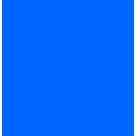
Доставка
Доставка заказов (индивидуальный расчет)
Колеровка
Колеровка краски и декоративной штукатурки
О нас
Оплата и доставка
Контакты
...
Каталог товаров
Гидроизоляция
Готовая к применению
Двухкомпонентная гидроизоляция
Жёсткая гидроизоляция \ Сухая
Проникающая гидроизоляция \ Сухая
Шнур, полотна и ленты гидроизоляционные
Грунтовка
Затирка межплиточных швов
Двухкомпаннентная затирка \ Эпоксидная
Очистители
Силиконования затирка
Цементная затирка
Латексная добавка
Инструмент