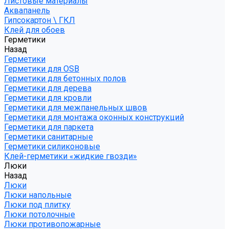
Листовые материалы
Аквапанель
Гипсокартон \ ГКЛ
Клей для обоев
Герметики
Назад
Герметики
Герметики для OSB
Герметики для бетонных полов
Герметики для дерева
Герметики для кровли
Герметики для межпанельных швов
Герметики для монтажа оконных конструкций
Герметики для паркета
Герметики санитарные
Герметики силиконовые
Клей-герметики «жидкие гвозди»
Люки
Назад
Люки
Люки напольные
Люки под плитку
Люки потолочные
Люки противопожарные