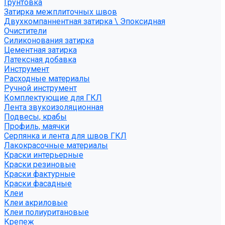
Грунтовка
Затирка межплиточных швов
Двухкомпаннентная затирка \ Эпоксидная
Очистители
Силиконования затирка
Цементная затирка
Латексная добавка
Инструмент
Расходные материалы
Ручной инструмент
Комплектующие для ГКЛ
Лента звукоизоляционная
Подвесы, крабы
Профиль, маячки
Серпянка и лента для швов ГКЛ
Лакокрасочные материалы
Краски интерьерные
Краски резиновые
Краски фактурные
Краски фасадные
Клеи
Клеи акриловые
Клеи полиуритановые
Крепеж