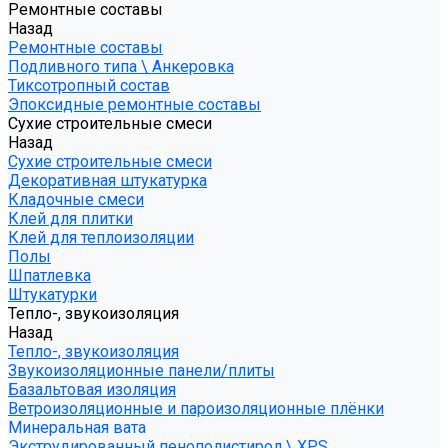
Ремонтные составы
Назад
Ремонтные составы
Подливного типа \ Анкеровка
Тиксотропный состав
Эпоксидные ремонтные составы
Сухие строительные смеси
Назад
Сухие строительные смеси
Декоративная штукатурка
Кладочные смеси
Клей для плитки
Клей для теплоизоляции
Полы
Шпатлевка
Штукатурки
Тепло-, звукоизоляция
Назад
Тепло-, звукоизоляция
Звукоизоляционные панели/плиты
Базальтовая изоляция
Ветроизоляционные и пароизоляционные плёнки
Минеральная вата
Экструдированный пенополистирол \ XPS