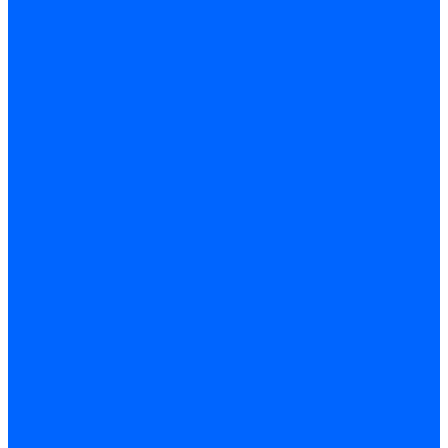
Герметики для OSB
Герметики для бетонных полов
Герметики для дерева
Герметики для кровли
Герметики для межпанельных швов
Герметики для монтажа оконных конструкций
Герметики для паркета
Герметики санитарные
Герметики силиконовые
Клей-герметики «жидкие гвозди»
Люки
Люки напольные
Люки под плитку
Люки потолочные
Люки противопожарные
Ремонтные составы
Подливного типа \ Анкеровка
Тиксотропный состав
Эпоксидные ремонтные составы
Сухие строительные смеси
Декоративная штукатурка
Кладочные смеси
Клей для плитки
Клей для теплоизоляции