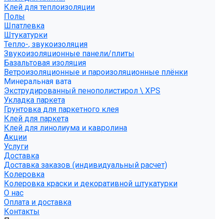
Клей для теплоизоляции
Полы
Шпатлевка
Штукатурки
Тепло-, звукоизоляция
Звукоизоляционные панели/плиты
Базальтовая изоляция
Ветроизоляционные и пароизоляционные плёнки
Минеральная вата
Экструдированный пенополистирол \ XPS
Укладка паркета
Грунтовка для паркетного клея
Клей для паркета
Клей для линолиума и кавролина
Акции
Услуги
Доставка
Доставка заказов (индивидуальный расчет)
Колеровка
Колеровка краски и декоративной штукатурки
О нас
Оплата и доставка
Контакты