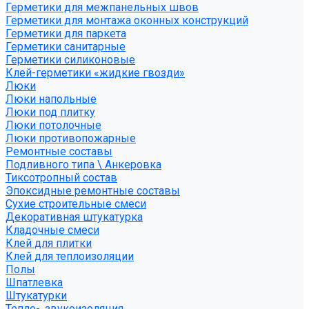
Герметики для межпанельных швов
Герметики для монтажа оконных конструкций
Герметики для паркета
Герметики санитарные
Герметики силиконовые
Клей-герметики «жидкие гвозди»
Люки
Люки напольные
Люки под плитку
Люки потолочные
Люки противопожарные
Ремонтные составы
Подливного типа \ Анкеровка
Тиксотропный состав
Эпоксидные ремонтные составы
Сухие строительные смеси
Декоративная штукатурка
Кладочные смеси
Клей для плитки
Клей для теплоизоляции
Полы
Шпатлевка
Штукатурки
Тепло-, звукоизоляция