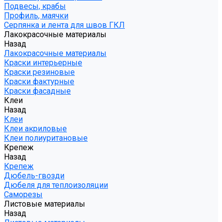
Подвесы, крабы
Профиль, маячки
Серпянка и лента для швов ГКЛ
Лакокрасочные материалы
Назад
Лакокрасочные материалы
Краски интерьерные
Краски резиновые
Краски фактурные
Краски фасадные
Клеи
Назад
Клеи
Клеи акриловые
Клеи полиуритановые
Крепеж
Назад
Крепеж
Дюбель-гвозди
Дюбеля для теплоизоляции
Саморезы
Листовые материалы
Назад