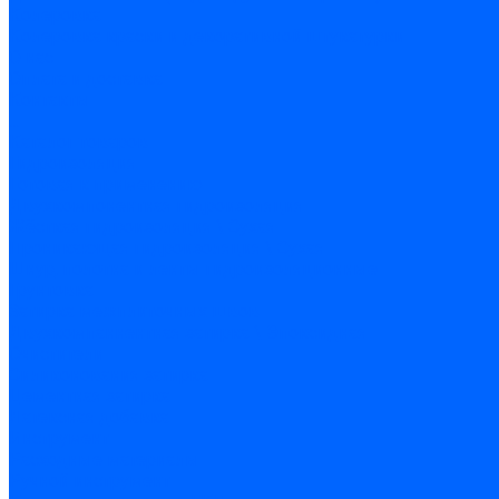
Колеровка
Колеровка краски и декоративной штукатурки
О нас
Оплата и доставка
Контакты
...
Каталог товаров
Гидроизоляция
Готовая к применению
Двухкомпонентная гидроизоляция
Жёсткая гидроизоляция \ Сухая
Проникающая гидроизоляция \ Сухая
Шнур, полотна и ленты гидроизоляционные
Грунтовка
Затирка межплиточных швов
Двухкомпаннентная затирка \ Эпоксидная
Очистители
Силиконования затирка
Цементная затирка
Латексная добавка
Инструмент
Расходные материалы
Ручной инструмент