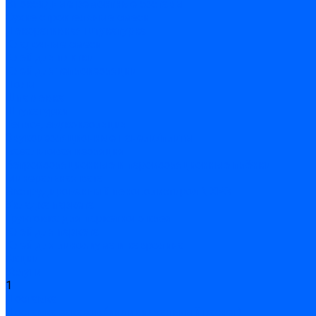
Эпоксидные ремонтные составы
Сухие строительные смеси
Декоративная штукатурка
Кладочные смеси
Клей для плитки
Клей для теплоизоляции
Полы
Шпатлевка
Штукатурки
Тепло-, звукоизоляция
Звукоизоляционные панели/плиты
Базальтовая изоляция
Ветроизоляционные и пароизоляционные плёнки
Минеральная вата
Экструдированный пенополистирол \ XPS
Укладка паркета
Грунтовка для паркетного клея
Клей для паркета
Клей для линолиума и кавролина
Акции
Услуги
1
Доставка
Доставка заказов (индивидуальный расчет)