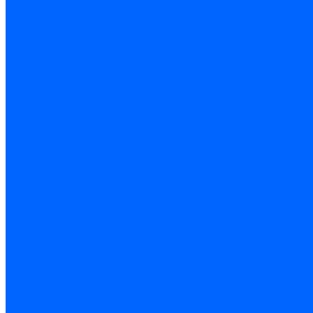
Комплектующие для ГКЛ
Лента звукоизоляционная
Подвесы, крабы
Профиль, маячки
Серпянка и лента для швов ГКЛ
Лакокрасочные материалы
Краски интерьерные
Краски резиновые
Краски фактурные
Краски фасадные
Клеи
Клеи акриловые
Клеи полиуритановые
Крепеж
Дюбель-гвозди
Дюбеля для теплоизоляции
Саморезы
Листовые материалы
Аквапанель
Гипсокартон \ ГКЛ
Клей для обоев
Герметики
Герметики для OSB
Герметики для бетонных полов