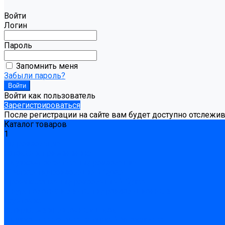
Войти
Логин
Пароль
Запомнить меня
Забыли пароль?
Войти как пользователь
Зарегистрироваться
После регистрации на сайте вам будет доступно отслежи
Каталог товаров
1
Гидроизоляция
Готовая к применению
Двухкомпонентная гидроизоляция
Жёсткая гидроизоляция \ Сухая
Проникающая гидроизоляция \ Сухая
Шнур, полотна и ленты гидроизоляционные
Грунтовка
Затирка межплиточных швов
Двухкомпаннентная затирка \ Эпоксидная