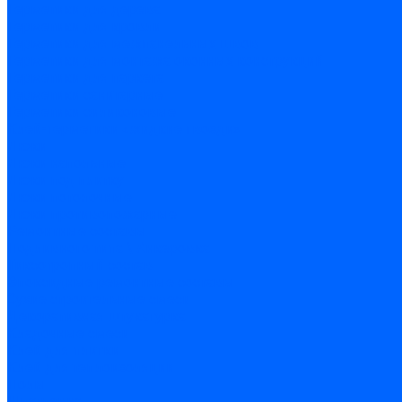
Герметики для дерева
Герметики для кровли
Герметики для межпанельных швов
Герметики для монтажа оконных конструкций
Герметики для паркета
Герметики санитарные
Герметики силиконовые
Клей-герметики «жидкие гвозди»
Люки
Люки напольные
Люки под плитку
Люки потолочные
Люки противопожарные
Ремонтные составы
Подливного типа \ Анкеровка
Тиксотропный состав
Эпоксидные ремонтные составы
Сухие строительные смеси
Декоративная штукатурка
Кладочные смеси
Клей для плитки
Клей для теплоизоляции
Полы
Шпатлевка