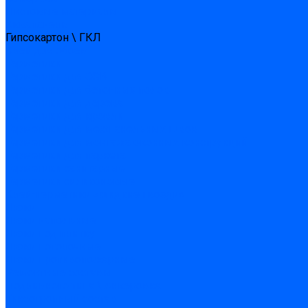
Листовые материалы
Аквапанель
Гипсокартон \ ГКЛ
Клей для обоев
Герметики
Герметики для OSB
Герметики для бетонных полов
Герметики для дерева
Герметики для кровли
Герметики для межпанельных швов
Герметики для монтажа оконных конструкций
Герметики для паркета
Герметики санитарные
Герметики силиконовые
Клей-герметики «жидкие гвозди»
Люки
Люки напольные
Люки под плитку
Люки потолочные
Люки противопожарные
Ремонтные составы
Подливного типа \ Анкеровка
Тиксотропный состав