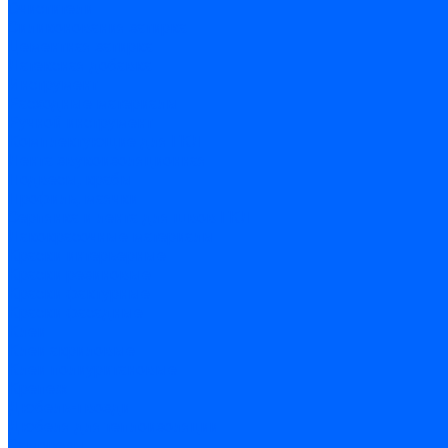
Очистители
Силиконования затирка
Цементная затирка
Латексная добавка
Инструмент
Расходные материалы
Ручной инструмент
Комплектующие для ГКЛ
Лента звукоизоляционная
Подвесы, крабы
Профиль, маячки
Серпянка и лента для швов ГКЛ
Лакокрасочные материалы
Краски интерьерные
Краски резиновые
Краски фактурные
Краски фасадные
Клеи
Клеи акриловые
Клеи полиуритановые
Крепеж
Дюбель-гвозди
Дюбеля для теплоизоляции
Саморезы