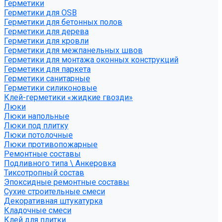
Герметики
Герметики для OSB
Герметики для бетонных полов
Герметики для дерева
Герметики для кровли
Герметики для межпанельных швов
Герметики для монтажа оконных конструкций
Герметики для паркета
Герметики санитарные
Герметики силиконовые
Клей-герметики «жидкие гвозди»
Люки
Люки напольные
Люки под плитку
Люки потолочные
Люки противопожарные
Ремонтные составы
Подливного типа \ Анкеровка
Тиксотропный состав
Эпоксидные ремонтные составы
Сухие строительные смеси
Декоративная штукатурка
Кладочные смеси
Клей для плитки