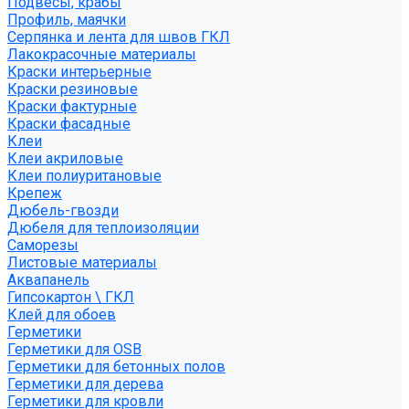
Подвесы, крабы
Профиль, маячки
Серпянка и лента для швов ГКЛ
Лакокрасочные материалы
Краски интерьерные
Краски резиновые
Краски фактурные
Краски фасадные
Клеи
Клеи акриловые
Клеи полиуритановые
Крепеж
Дюбель-гвозди
Дюбеля для теплоизоляции
Саморезы
Листовые материалы
Аквапанель
Гипсокартон \ ГКЛ
Клей для обоев
Герметики
Герметики для OSB
Герметики для бетонных полов
Герметики для дерева
Герметики для кровли