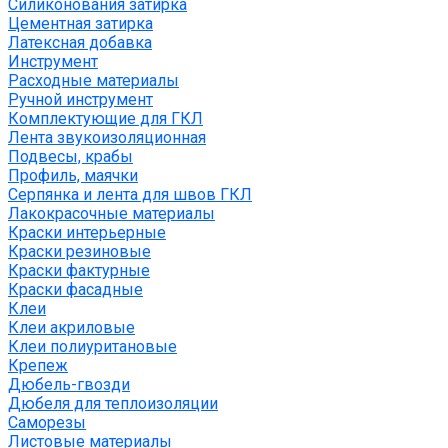
Силиконования затирка
Цементная затирка
Латексная добавка
Инструмент
Расходные материалы
Ручной инструмент
Комплектующие для ГКЛ
Лента звукоизоляционная
Подвесы, крабы
Профиль, маячки
Серпянка и лента для швов ГКЛ
Лакокрасочные материалы
Краски интерьерные
Краски резиновые
Краски фактурные
Краски фасадные
Клеи
Клеи акриловые
Клеи полиуритановые
Крепеж
Дюбель-гвозди
Дюбеля для теплоизоляции
Саморезы
Листовые материалы