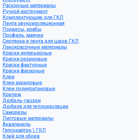
Расходные материалы
Ручной инструмент
Комплектующие для ГКЛ
Лента звукоизоляционная
Подвесы, крабы
Профиль, маячки
Серпянка и лента для швов ГКЛ
Лакокрасочные материалы
Краски интерьерные
Краски резиновые
Краски фактурные
Краски фасадные
Клеи
Клеи акриловые
Клеи полиуритановые
Крепеж
Дюбель-гвозди
Дюбеля для теплоизоляции
Саморезы
Листовые материалы
Аквапанель
Гипсокартон \ ГКЛ
Клей для обоев