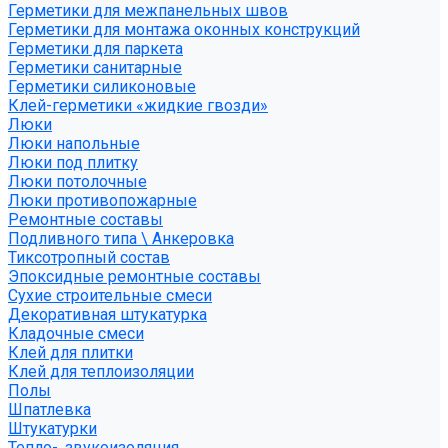
Герметики для межпанельных швов
Герметики для монтажа оконных конструкций
Герметики для паркета
Герметики санитарные
Герметики силиконовые
Клей-герметики «жидкие гвозди»
Люки
Люки напольные
Люки под плитку
Люки потолочные
Люки противопожарные
Ремонтные составы
Подливного типа \ Анкеровка
Тиксотропный состав
Эпоксидные ремонтные составы
Сухие строительные смеси
Декоративная штукатурка
Кладочные смеси
Клей для плитки
Клей для теплоизоляции
Полы
Шпатлевка
Штукатурки
Тепло-, звукоизоляция