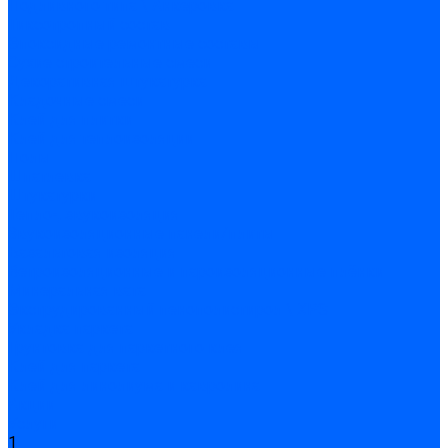
Подливного типа \ Анкеровка
Тиксотропный состав
Эпоксидные ремонтные составы
Сухие строительные смеси
Декоративная штукатурка
Кладочные смеси
Клей для плитки
Клей для теплоизоляции
Полы
Шпатлевка
Штукатурки
Тепло-, звукоизоляция
Звукоизоляционные панели/плиты
Базальтовая изоляция
Ветроизоляционные и пароизоляционные плёнки
Минеральная вата
Экструдированный пенополистирол \ XPS
Укладка паркета
Грунтовка для паркетного клея
Клей для паркета
Клей для линолиума и кавролина
Акции
Услуги
1