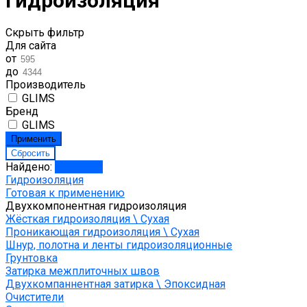
гидроизоляция
Скрыть фильтр
Для сайта
от
до
Производитель
GLIMS
Бренд
GLIMS
Найдено:
Показать
Гидроизоляция
Готовая к применению
Двухкомпонентная гидроизоляция
Жёсткая гидроизоляция \ Сухая
Проникающая гидроизоляция \ Сухая
Шнур, полотна и ленты гидроизоляционные
Грунтовка
Затирка межплиточных швов
Двухкомпаннентная затирка \ Эпоксидная
Очистители