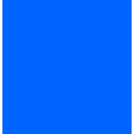
Затирка межплиточных швов
Двухкомпаннентная затирка \ Эпоксидная
Очистители
Силиконования затирка
Цементная затирка
Латексная добавка
Инструмент
Расходные материалы
Ручной инструмент
Комплектующие для ГКЛ
Лента звукоизоляционная
Подвесы, крабы
Профиль, маячки
Серпянка и лента для швов ГКЛ
Лакокрасочные материалы
Краски интерьерные
Краски резиновые
Краски фактурные
Краски фасадные
Клеи
Клеи акриловые
Клеи полиуритановые
Крепеж
Дюбель-гвозди