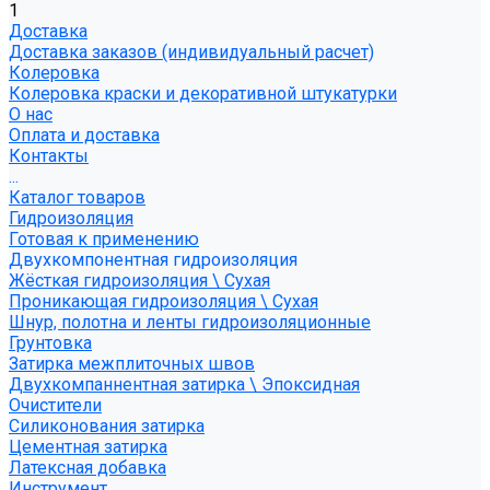
1
Доставка
Доставка заказов (индивидуальный расчет)
Колеровка
Колеровка краски и декоративной штукатурки
О нас
Оплата и доставка
Контакты
...
Каталог товаров
Гидроизоляция
Готовая к применению
Двухкомпонентная гидроизоляция
Жёсткая гидроизоляция \ Сухая
Проникающая гидроизоляция \ Сухая
Шнур, полотна и ленты гидроизоляционные
Грунтовка
Затирка межплиточных швов
Двухкомпаннентная затирка \ Эпоксидная
Очистители
Силиконования затирка
Цементная затирка
Латексная добавка
Инструмент