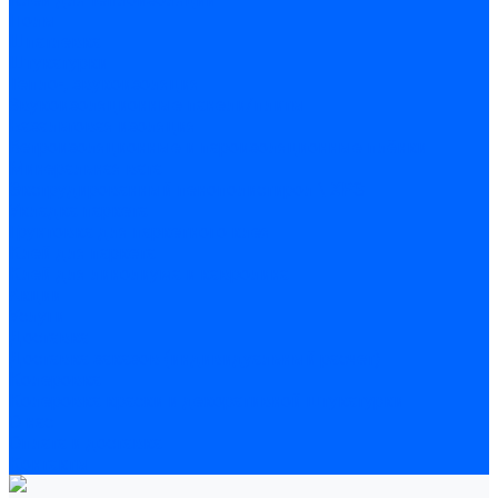
Полы
Шпатлевка
Штукатурки
Тепло-, звукоизоляция
Звукоизоляционные панели/плиты
Базальтовая изоляция
Ветроизоляционные и пароизоляционные плёнки
Минеральная вата
Экструдированный пенополистирол \ XPS
Укладка паркета
Грунтовка для паркетного клея
Клей для паркета
Клей для линолиума и кавролина
Акции
Услуги
Доставка
Доставка заказов (индивидуальный расчет)
Колеровка
Колеровка краски и декоративной штукатурки
О нас
Оплата и доставка
Контакты