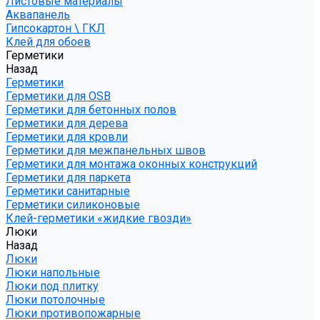
Листовые материалы
Аквапанель
Гипсокартон \ ГКЛ
Клей для обоев
Герметики
Назад
Герметики
Герметики для OSB
Герметики для бетонных полов
Герметики для дерева
Герметики для кровли
Герметики для межпанельных швов
Герметики для монтажа оконных конструкций
Герметики для паркета
Герметики санитарные
Герметики силиконовые
Клей-герметики «жидкие гвозди»
Люки
Назад
Люки
Люки напольные
Люки под плитку
Люки потолочные
Люки противопожарные