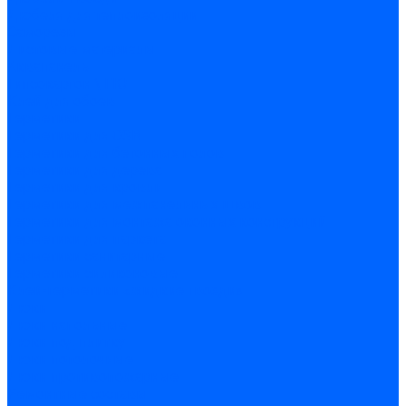
Дюбеля для теплоизоляции
Саморезы
Листовые материалы
Аквапанель
Гипсокартон \ ГКЛ
Клей для обоев
Герметики
Герметики для OSB
Герметики для бетонных полов
Герметики для дерева
Герметики для кровли
Герметики для межпанельных швов
Герметики для монтажа оконных конструкций
Герметики для паркета
Герметики санитарные
Герметики силиконовые
Клей-герметики «жидкие гвозди»
Люки
Люки напольные
Люки под плитку
Люки потолочные
Люки противопожарные
Ремонтные составы