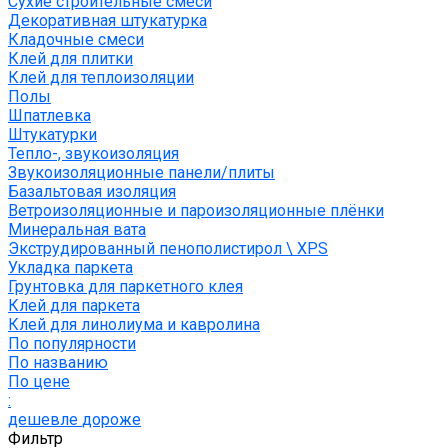
Сухие строительные смеси
Декоративная штукатурка
Кладочные смеси
Клей для плитки
Клей для теплоизоляции
Полы
Шпатлевка
Штукатурки
Тепло-, звукоизоляция
Звукоизоляционные панели/плиты
Базальтовая изоляция
Ветроизоляционные и пароизоляционные плёнки
Минеральная вата
Экструдированный пенополистирол \ XPS
Укладка паркета
Грунтовка для паркетного клея
Клей для паркета
Клей для линолиума и кавролина
По популярности
По названию
По цене
:
дешевле
дороже
Фильтр