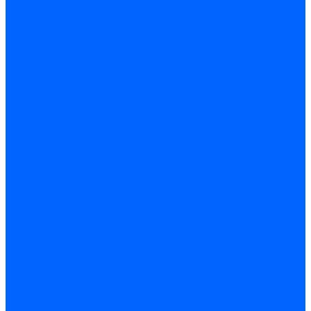
Герметики для OSB
Герметики для бетонных полов
Герметики для дерева
Герметики для кровли
Герметики для межпанельных швов
Герметики для монтажа оконных конструкций
Герметики для паркета
Герметики санитарные
Герметики силиконовые
Клей-герметики «жидкие гвозди»
Люки
Люки напольные
Люки под плитку
Люки потолочные
Люки противопожарные
Ремонтные составы
Подливного типа \ Анкеровка
Тиксотропный состав
Эпоксидные ремонтные составы
Сухие строительные смеси
Декоративная штукатурка
Кладочные смеси
Клей для плитки
Клей для теплоизоляции