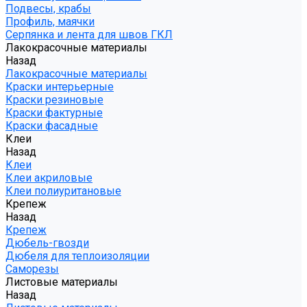
Подвесы, крабы
Профиль, маячки
Серпянка и лента для швов ГКЛ
Лакокрасочные материалы
Назад
Лакокрасочные материалы
Краски интерьерные
Краски резиновые
Краски фактурные
Краски фасадные
Клеи
Назад
Клеи
Клеи акриловые
Клеи полиуритановые
Крепеж
Назад
Крепеж
Дюбель-гвозди
Дюбеля для теплоизоляции
Саморезы
Листовые материалы
Назад