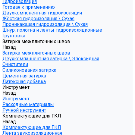
Гидроизоляция
Готовая к применению
Двухкомпонентная гидроизоляция
Жёсткая гидроизоляция \ Сухая
Проникающая гидроизоляция \ Сухая
Шнур, полотна и ленты гидроизоляционные
Грунтовка
Затирка межплиточных швов
Назад
Затирка межплиточных швов
Двухкомпаннентная затирка \ Эпоксидная
Очистители
Силиконования затирка
Цементная затирка
Латексная добавка
Инструмент
Назад
Инструмент
Расходные материалы
Ручной инструмент
Комплектующие для ГКЛ
Назад
Комплектующие для ГКЛ
Лента звукоизоляционная