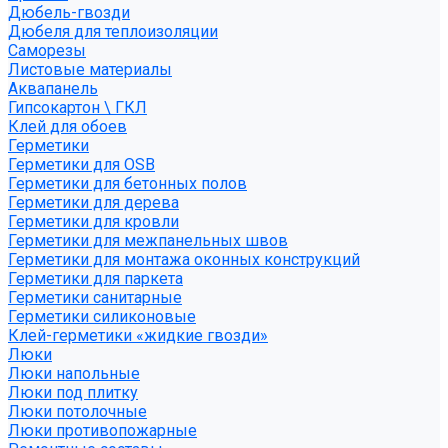
Дюбель-гвозди
Дюбеля для теплоизоляции
Саморезы
Листовые материалы
Аквапанель
Гипсокартон \ ГКЛ
Клей для обоев
Герметики
Герметики для OSB
Герметики для бетонных полов
Герметики для дерева
Герметики для кровли
Герметики для межпанельных швов
Герметики для монтажа оконных конструкций
Герметики для паркета
Герметики санитарные
Герметики силиконовые
Клей-герметики «жидкие гвозди»
Люки
Люки напольные
Люки под плитку
Люки потолочные
Люки противопожарные