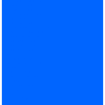
Расходные материалы
Ручной инструмент
Комплектующие для ГКЛ
Лента звукоизоляционная
Подвесы, крабы
Профиль, маячки
Серпянка и лента для швов ГКЛ
Лакокрасочные материалы
Краски интерьерные
Краски резиновые
Краски фактурные
Краски фасадные
Клеи
Клеи акриловые
Клеи полиуритановые
Крепеж
Дюбель-гвозди
Дюбеля для теплоизоляции
Саморезы
Листовые материалы
Аквапанель
Гипсокартон \ ГКЛ
Клей для обоев
Герметики