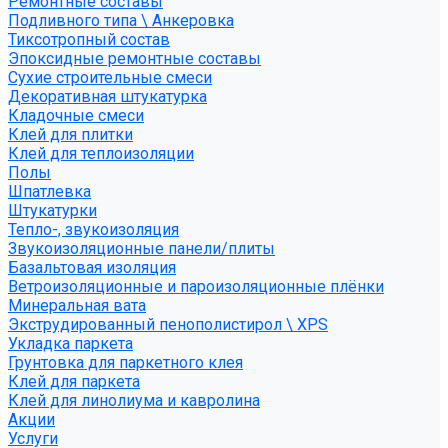
Ремонтные составы
Подливного типа \ Анкеровка
Тиксотропный состав
Эпоксидные ремонтные составы
Сухие строительные смеси
Декоративная штукатурка
Кладочные смеси
Клей для плитки
Клей для теплоизоляции
Полы
Шпатлевка
Штукатурки
Тепло-, звукоизоляция
Звукоизоляционные панели/плиты
Базальтовая изоляция
Ветроизоляционные и пароизоляционные плёнки
Минеральная вата
Экструдированный пенополистирол \ XPS
Укладка паркета
Грунтовка для паркетного клея
Клей для паркета
Клей для линолиума и кавролина
Акции
Услуги