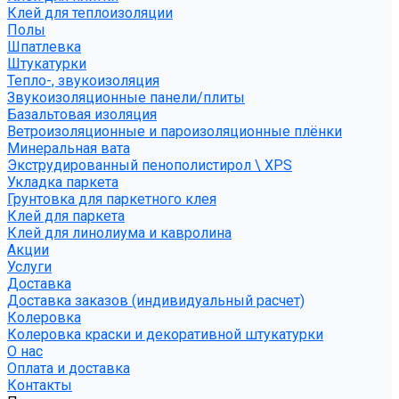
Клей для теплоизоляции
Полы
Шпатлевка
Штукатурки
Тепло-, звукоизоляция
Звукоизоляционные панели/плиты
Базальтовая изоляция
Ветроизоляционные и пароизоляционные плёнки
Минеральная вата
Экструдированный пенополистирол \ XPS
Укладка паркета
Грунтовка для паркетного клея
Клей для паркета
Клей для линолиума и кавролина
Акции
Услуги
Доставка
Доставка заказов (индивидуальный расчет)
Колеровка
Колеровка краски и декоративной штукатурки
О нас
Оплата и доставка
Контакты