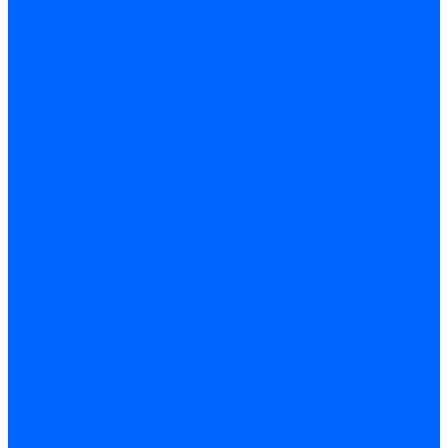
Доставка
Доставка заказов (индивидуальный расчет)
Колеровка
Колеровка краски и декоративной штукатурки
О нас
Оплата и доставка
Контакты
...
Каталог товаров
Гидроизоляция
Готовая к применению
Двухкомпонентная гидроизоляция
Жёсткая гидроизоляция \ Сухая
Проникающая гидроизоляция \ Сухая
Шнур, полотна и ленты гидроизоляционные
Грунтовка
Затирка межплиточных швов
Двухкомпаннентная затирка \ Эпоксидная
Очистители
Силиконования затирка
Цементная затирка
Латексная добавка
Инструмент