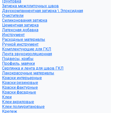
Грунтовка
Затирка межплиточных швов
Двухкомпаннентная затирка \ Эпоксидная
Очистители
Силиконования затирка
Цементная затирка
Латексная добавка
Инструмент
Расходные материалы
Ручной инструмент
Комплектующие для ГКЛ
Лента звукоизоляционная
Подвесы, крабы
Профиль, маячки
Серпянка и лента для швов ГКЛ
Лакокрасочные материалы
Краски интерьерные
Краски резиновые
Краски фактурные
Краски фасадные
Клеи
Клеи акриловые
Клеи полиуритановые
Крепеж