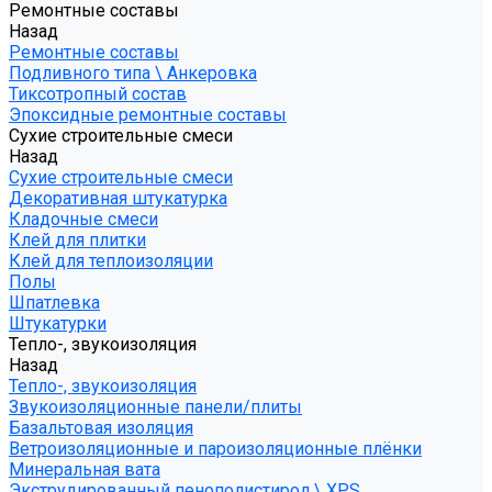
Ремонтные составы
Назад
Ремонтные составы
Подливного типа \ Анкеровка
Тиксотропный состав
Эпоксидные ремонтные составы
Сухие строительные смеси
Назад
Сухие строительные смеси
Декоративная штукатурка
Кладочные смеси
Клей для плитки
Клей для теплоизоляции
Полы
Шпатлевка
Штукатурки
Тепло-, звукоизоляция
Назад
Тепло-, звукоизоляция
Звукоизоляционные панели/плиты
Базальтовая изоляция
Ветроизоляционные и пароизоляционные плёнки
Минеральная вата
Экструдированный пенополистирол \ XPS