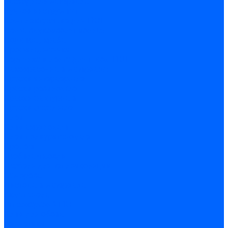
Расходные материалы
Ручной инструмент
Комплектующие для ГКЛ
Лента звукоизоляционная
Подвесы, крабы
Профиль, маячки
Серпянка и лента для швов ГКЛ
Лакокрасочные материалы
Краски интерьерные
Краски резиновые
Краски фактурные
Краски фасадные
Клеи
Клеи акриловые
Клеи полиуритановые
Крепеж
Дюбель-гвозди
Дюбеля для теплоизоляции
Саморезы
Листовые материалы
Аквапанель
Гипсокартон \ ГКЛ
Клей для обоев
Герметики