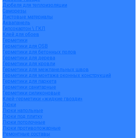
Дюбеля для теплоизоляции
Саморезы
Листовые материалы
Аквапанель
Гипсокартон \ ГКЛ
Клей для обоев
Герметики
Герметики для OSB
Герметики для бетонных полов
Герметики для дерева
Герметики для кровли
Герметики для межпанельных швов
Герметики для монтажа оконных конструкций
Герметики для паркета
Герметики санитарные
Герметики силиконовые
Клей-герметики «жидкие гвозди»
Люки
Люки напольные
Люки под плитку
Люки потолочные
Люки противопожарные
Ремонтные составы