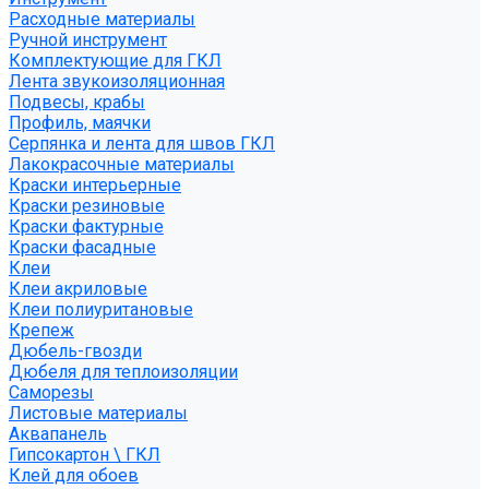
Расходные материалы
Ручной инструмент
Комплектующие для ГКЛ
Лента звукоизоляционная
Подвесы, крабы
Профиль, маячки
Серпянка и лента для швов ГКЛ
Лакокрасочные материалы
Краски интерьерные
Краски резиновые
Краски фактурные
Краски фасадные
Клеи
Клеи акриловые
Клеи полиуритановые
Крепеж
Дюбель-гвозди
Дюбеля для теплоизоляции
Саморезы
Листовые материалы
Аквапанель
Гипсокартон \ ГКЛ
Клей для обоев