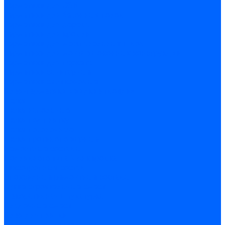
Герметики для OSB
Герметики для бетонных полов
Герметики для дерева
Герметики для кровли
Герметики для межпанельных швов
Герметики для монтажа оконных конструкций
Герметики для паркета
Герметики санитарные
Герметики силиконовые
Клей-герметики «жидкие гвозди»
Люки
Люки напольные
Люки под плитку
Люки потолочные
Люки противопожарные
Ремонтные составы
Подливного типа \ Анкеровка
Тиксотропный состав
Эпоксидные ремонтные составы
Сухие строительные смеси
Декоративная штукатурка
Кладочные смеси
Клей для плитки
Клей для теплоизоляции