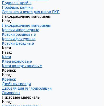
Подвесы, крабы
Профиль, маячки
Серпянка и лента для швов ГКЛ
Лакокрасочные материалы
Назад
Лакокрасочные материалы
Краски интерьерные
Краски резиновые
Краски фактурные
Краски фасадные
Клеи
Назад
Клеи
Клеи акриловые
Клеи полиуритановые
Крепеж
Назад
Крепеж
Дюбель-гвозди
Дюбеля для теплоизоляции
Саморезы
Листовые материалы
Назад