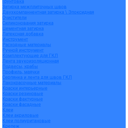
Грунтовка
Затирка межплиточных швов
Двухкомпаннентная затирка \ Эпоксидная
Очистители
Силиконования затирка
Цементная затирка
Латексная добавка
Инструмент
Расходные материалы
Ручной инструмент
Комплектующие для ГКЛ
Лента звукоизоляционная
Подвесы, крабы
Профиль, маячки
Серпянка и лента для швов ГКЛ
Лакокрасочные материалы
Краски интерьерные
Краски резиновые
Краски фактурные
Краски фасадные
Клеи
Клеи акриловые
Клеи полиуритановые
Крепеж