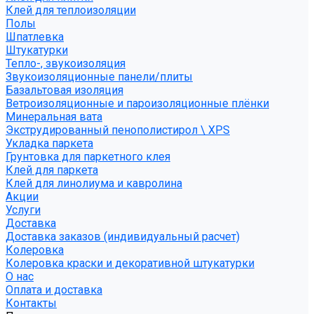
Клей для теплоизоляции
Полы
Шпатлевка
Штукатурки
Тепло-, звукоизоляция
Звукоизоляционные панели/плиты
Базальтовая изоляция
Ветроизоляционные и пароизоляционные плёнки
Минеральная вата
Экструдированный пенополистирол \ XPS
Укладка паркета
Грунтовка для паркетного клея
Клей для паркета
Клей для линолиума и кавролина
Акции
Услуги
Доставка
Доставка заказов (индивидуальный расчет)
Колеровка
Колеровка краски и декоративной штукатурки
О нас
Оплата и доставка
Контакты