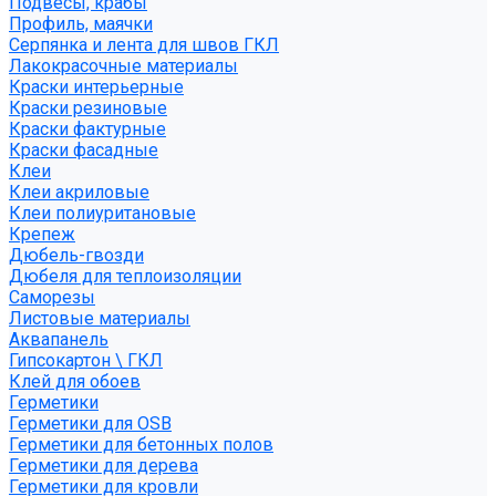
Подвесы, крабы
Профиль, маячки
Серпянка и лента для швов ГКЛ
Лакокрасочные материалы
Краски интерьерные
Краски резиновые
Краски фактурные
Краски фасадные
Клеи
Клеи акриловые
Клеи полиуритановые
Крепеж
Дюбель-гвозди
Дюбеля для теплоизоляции
Саморезы
Листовые материалы
Аквапанель
Гипсокартон \ ГКЛ
Клей для обоев
Герметики
Герметики для OSB
Герметики для бетонных полов
Герметики для дерева
Герметики для кровли