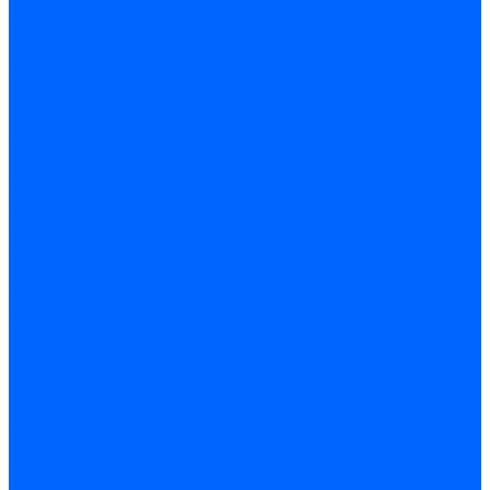
Доставка
Доставка заказов (индивидуальный расчет)
Колеровка
Колеровка краски и декоративной штукатурки
О нас
Оплата и доставка
Контакты
...
Каталог товаров
Гидроизоляция
Готовая к применению
Двухкомпонентная гидроизоляция
Жёсткая гидроизоляция \ Сухая
Проникающая гидроизоляция \ Сухая
Шнур, полотна и ленты гидроизоляционные
Грунтовка
Затирка межплиточных швов
Двухкомпаннентная затирка \ Эпоксидная
Очистители
Силиконования затирка
Цементная затирка
Латексная добавка
Инструмент