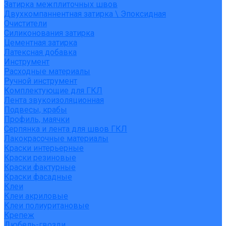
Затирка межплиточных швов
Двухкомпаннентная затирка \ Эпоксидная
Очистители
Силиконования затирка
Цементная затирка
Латексная добавка
Инструмент
Расходные материалы
Ручной инструмент
Комплектующие для ГКЛ
Лента звукоизоляционная
Подвесы, крабы
Профиль, маячки
Серпянка и лента для швов ГКЛ
Лакокрасочные материалы
Краски интерьерные
Краски резиновые
Краски фактурные
Краски фасадные
Клеи
Клеи акриловые
Клеи полиуритановые
Крепеж
Дюбель-гвозди