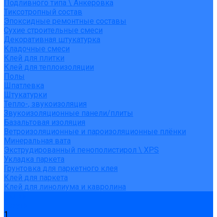
Подливного типа \ Анкеровка
Тиксотропный состав
Эпоксидные ремонтные составы
Сухие строительные смеси
Декоративная штукатурка
Кладочные смеси
Клей для плитки
Клей для теплоизоляции
Полы
Шпатлевка
Штукатурки
Тепло-, звукоизоляция
Звукоизоляционные панели/плиты
Базальтовая изоляция
Ветроизоляционные и пароизоляционные плёнки
Минеральная вата
Экструдированный пенополистирол \ XPS
Укладка паркета
Грунтовка для паркетного клея
Клей для паркета
Клей для линолиума и кавролина
Акции
Услуги
1