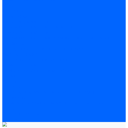
Полы
Шпатлевка
Штукатурки
Тепло-, звукоизоляция
Звукоизоляционные панели/плиты
Базальтовая изоляция
Ветроизоляционные и пароизоляционные плёнки
Минеральная вата
Экструдированный пенополистирол \ XPS
Укладка паркета
Грунтовка для паркетного клея
Клей для паркета
Клей для линолиума и кавролина
Акции
Услуги
Доставка
Доставка заказов (индивидуальный расчет)
Колеровка
Колеровка краски и декоративной штукатурки
О нас
Оплата и доставка
Контакты