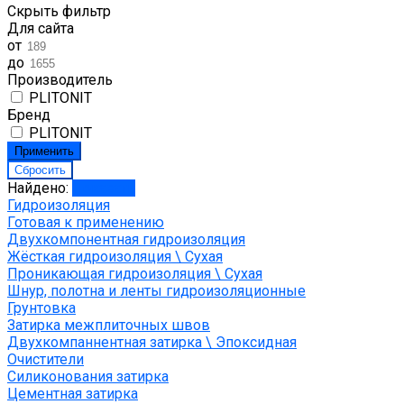
Скрыть фильтр
Для сайта
от
до
Производитель
PLITONIT
Бренд
PLITONIT
Найдено:
Показать
Гидроизоляция
Готовая к применению
Двухкомпонентная гидроизоляция
Жёсткая гидроизоляция \ Сухая
Проникающая гидроизоляция \ Сухая
Шнур, полотна и ленты гидроизоляционные
Грунтовка
Затирка межплиточных швов
Двухкомпаннентная затирка \ Эпоксидная
Очистители
Силиконования затирка
Цементная затирка