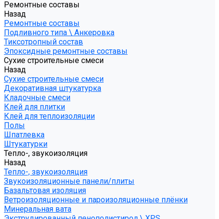
Ремонтные составы
Назад
Ремонтные составы
Подливного типа \ Анкеровка
Тиксотропный состав
Эпоксидные ремонтные составы
Сухие строительные смеси
Назад
Сухие строительные смеси
Декоративная штукатурка
Кладочные смеси
Клей для плитки
Клей для теплоизоляции
Полы
Шпатлевка
Штукатурки
Тепло-, звукоизоляция
Назад
Тепло-, звукоизоляция
Звукоизоляционные панели/плиты
Базальтовая изоляция
Ветроизоляционные и пароизоляционные плёнки
Минеральная вата
Экструдированный пенополистирол \ XPS