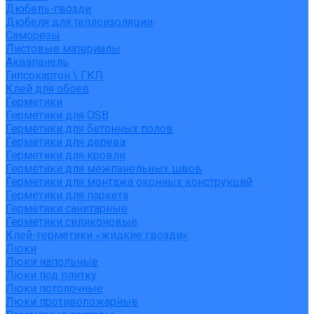
Дюбель-гвозди
Дюбеля для теплоизоляции
Саморезы
Листовые материалы
Аквапанель
Гипсокартон \ ГКЛ
Клей для обоев
Герметики
Герметики для OSB
Герметики для бетонных полов
Герметики для дерева
Герметики для кровли
Герметики для межпанельных швов
Герметики для монтажа оконных конструкций
Герметики для паркета
Герметики санитарные
Герметики силиконовые
Клей-герметики «жидкие гвозди»
Люки
Люки напольные
Люки под плитку
Люки потолочные
Люки противопожарные