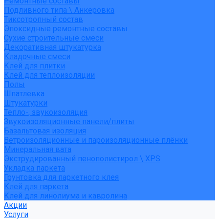
Ремонтные составы
Подливного типа \ Анкеровка
Тиксотропный состав
Эпоксидные ремонтные составы
Сухие строительные смеси
Декоративная штукатурка
Кладочные смеси
Клей для плитки
Клей для теплоизоляции
Полы
Шпатлевка
Штукатурки
Тепло-, звукоизоляция
Звукоизоляционные панели/плиты
Базальтовая изоляция
Ветроизоляционные и пароизоляционные плёнки
Минеральная вата
Экструдированный пенополистирол \ XPS
Укладка паркета
Грунтовка для паркетного клея
Клей для паркета
Клей для линолиума и кавролина
Акции
Услуги