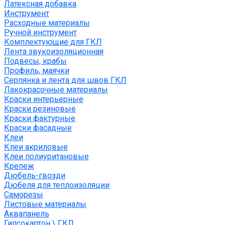
Латексная добавка
Инструмент
Расходные материалы
Ручной инструмент
Комплектующие для ГКЛ
Лента звукоизоляционная
Подвесы, крабы
Профиль, маячки
Серпянка и лента для швов ГКЛ
Лакокрасочные материалы
Краски интерьерные
Краски резиновые
Краски фактурные
Краски фасадные
Клеи
Клеи акриловые
Клеи полиуритановые
Крепеж
Дюбель-гвозди
Дюбеля для теплоизоляции
Саморезы
Листовые материалы
Аквапанель
Гипсокартон \ ГКЛ