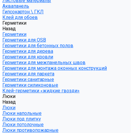
Листовые материалы
Аквапанель
Гипсокартон \ ГКЛ
Клей для обоев
Герметики
Назад
Герметики
Герметики для OSB
Герметики для бетонных полов
Герметики для дерева
Герметики для кровли
Герметики для межпанельных швов
Герметики для монтажа оконных конструкций
Герметики для паркета
Герметики санитарные
Герметики силиконовые
Клей-герметики «жидкие гвозди»
Люки
Назад
Люки
Люки напольные
Люки под плитку
Люки потолочные
Люки противопожарные