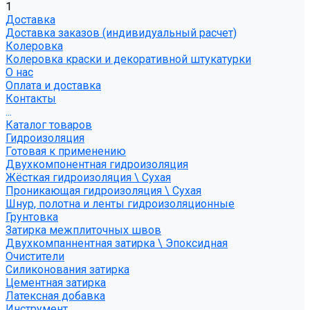
1
Доставка
Доставка заказов (индивидуальный расчет)
Колеровка
Колеровка краски и декоративной штукатурки
О нас
Оплата и доставка
Контакты
...
Каталог товаров
Гидроизоляция
Готовая к применению
Двухкомпонентная гидроизоляция
Жёсткая гидроизоляция \ Сухая
Проникающая гидроизоляция \ Сухая
Шнур, полотна и ленты гидроизоляционные
Грунтовка
Затирка межплиточных швов
Двухкомпаннентная затирка \ Эпоксидная
Очистители
Силиконования затирка
Цементная затирка
Латексная добавка
Инструмент