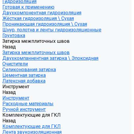
Гидроизоляция
Готовая к применению
Двухкомпонентная гидроизоляция
Жёсткая гидроизоляция \ Сухая
Проникающая гидроизоляция \ Сухая
Шнур, полотна и ленты гидроизоляционные
Грунтовка
Затирка межплиточных швов
Назад
Затирка межплиточных швов
Двухкомпаннентная затирка \ Эпоксидная
Очистители
Силиконования затирка
Цементная затирка
Латексная добавка
Инструмент
Назад
Инструмент
Расходные материалы
Ручной инструмент
Комплектующие для ГКЛ
Назад
Комплектующие для ГКЛ
Лента звукоизоляционная