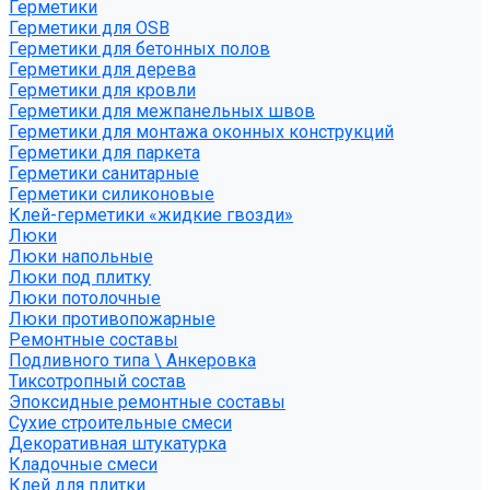
Герметики
Герметики для OSB
Герметики для бетонных полов
Герметики для дерева
Герметики для кровли
Герметики для межпанельных швов
Герметики для монтажа оконных конструкций
Герметики для паркета
Герметики санитарные
Герметики силиконовые
Клей-герметики «жидкие гвозди»
Люки
Люки напольные
Люки под плитку
Люки потолочные
Люки противопожарные
Ремонтные составы
Подливного типа \ Анкеровка
Тиксотропный состав
Эпоксидные ремонтные составы
Сухие строительные смеси
Декоративная штукатурка
Кладочные смеси
Клей для плитки