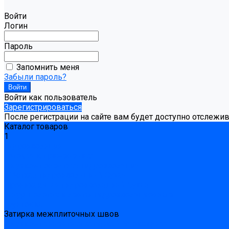
Войти
Логин
Пароль
Запомнить меня
Забыли пароль?
Войти как пользователь
Зарегистрироваться
После регистрации на сайте вам будет доступно отслежи
Каталог товаров
1
Гидроизоляция
Готовая к применению
Двухкомпонентная гидроизоляция
Жёсткая гидроизоляция \ Сухая
Проникающая гидроизоляция \ Сухая
Шнур, полотна и ленты гидроизоляционные
Грунтовка
Затирка межплиточных швов
Двухкомпаннентная затирка \ Эпоксидная