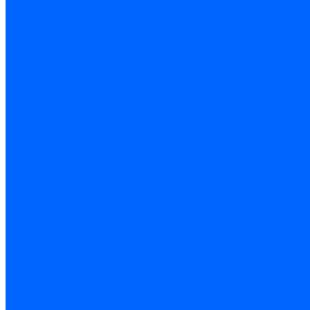
Герметики для дерева
Герметики для кровли
Герметики для межпанельных швов
Герметики для монтажа оконных конструкций
Герметики для паркета
Герметики санитарные
Герметики силиконовые
Клей-герметики «жидкие гвозди»
Люки
Люки напольные
Люки под плитку
Люки потолочные
Люки противопожарные
Ремонтные составы
Подливного типа \ Анкеровка
Тиксотропный состав
Эпоксидные ремонтные составы
Сухие строительные смеси
Декоративная штукатурка
Кладочные смеси
Клей для плитки
Клей для теплоизоляции
Полы
Шпатлевка