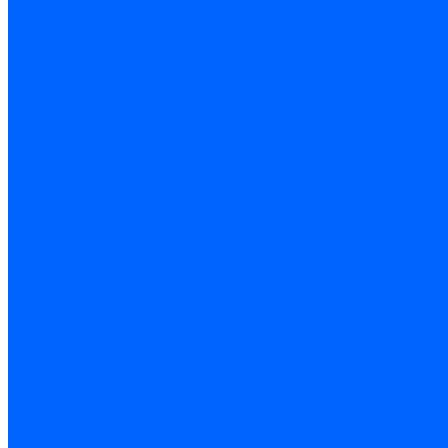
Листовые материалы
Аквапанель
Гипсокартон \ ГКЛ
Клей для обоев
Герметики
Герметики для OSB
Герметики для бетонных полов
Герметики для дерева
Герметики для кровли
Герметики для межпанельных швов
Герметики для монтажа оконных конструкций
Герметики для паркета
Герметики санитарные
Герметики силиконовые
Клей-герметики «жидкие гвозди»
Люки
Люки напольные
Люки под плитку
Люки потолочные
Люки противопожарные
Ремонтные составы
Подливного типа \ Анкеровка
Тиксотропный состав