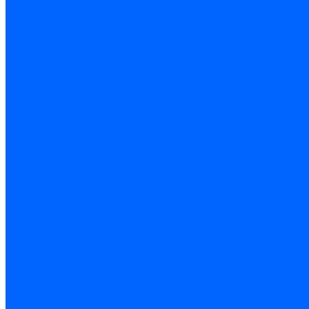
Колеровка
Колеровка краски и декоративной штукатурки
О нас
Оплата и доставка
Контакты
...
Каталог товаров
Гидроизоляция
Готовая к применению
Двухкомпонентная гидроизоляция
Жёсткая гидроизоляция \ Сухая
Проникающая гидроизоляция \ Сухая
Шнур, полотна и ленты гидроизоляционные
Грунтовка
Затирка межплиточных швов
Двухкомпаннентная затирка \ Эпоксидная
Очистители
Силиконования затирка
Цементная затирка
Латексная добавка
Инструмент
Расходные материалы
Ручной инструмент