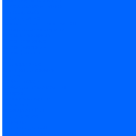
Комплектующие для ГКЛ
Лента звукоизоляционная
Подвесы, крабы
Профиль, маячки
Серпянка и лента для швов ГКЛ
Лакокрасочные материалы
Краски интерьерные
Краски резиновые
Краски фактурные
Краски фасадные
Клеи
Клеи акриловые
Клеи полиуритановые
Крепеж
Дюбель-гвозди
Дюбеля для теплоизоляции
Саморезы
Листовые материалы
Аквапанель
Гипсокартон \ ГКЛ
Клей для обоев
Герметики
Герметики для OSB
Герметики для бетонных полов