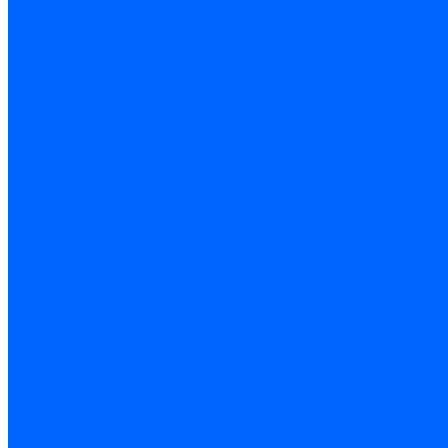
Очистители
Силиконования затирка
Цементная затирка
Латексная добавка
Инструмент
Расходные материалы
Ручной инструмент
Комплектующие для ГКЛ
Лента звукоизоляционная
Подвесы, крабы
Профиль, маячки
Серпянка и лента для швов ГКЛ
Лакокрасочные материалы
Краски интерьерные
Краски резиновые
Краски фактурные
Краски фасадные
Клеи
Клеи акриловые
Клеи полиуритановые
Крепеж
Дюбель-гвозди
Дюбеля для теплоизоляции
Саморезы