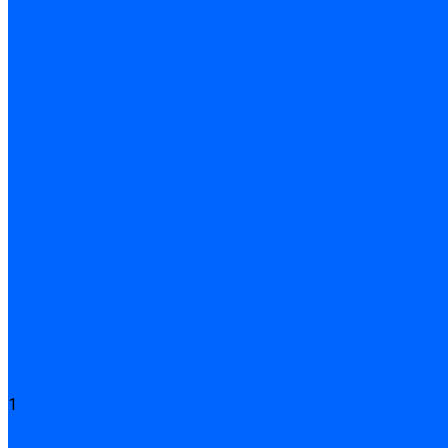
Эпоксидные ремонтные составы
Сухие строительные смеси
Декоративная штукатурка
Кладочные смеси
Клей для плитки
Клей для теплоизоляции
Полы
Шпатлевка
Штукатурки
Тепло-, звукоизоляция
Звукоизоляционные панели/плиты
Базальтовая изоляция
Ветроизоляционные и пароизоляционные плёнки
Минеральная вата
Экструдированный пенополистирол \ XPS
Укладка паркета
Грунтовка для паркетного клея
Клей для паркета
Клей для линолиума и кавролина
Акции
Услуги
1
Доставка
Доставка заказов (индивидуальный расчет)