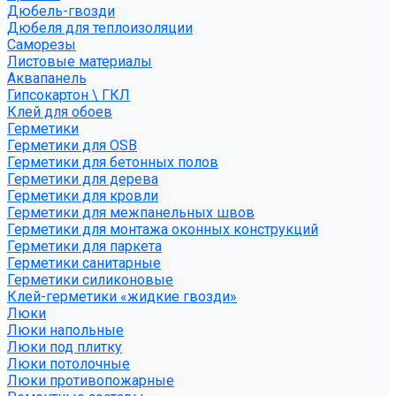
Дюбель-гвозди
Дюбеля для теплоизоляции
Саморезы
Листовые материалы
Аквапанель
Гипсокартон \ ГКЛ
Клей для обоев
Герметики
Герметики для OSB
Герметики для бетонных полов
Герметики для дерева
Герметики для кровли
Герметики для межпанельных швов
Герметики для монтажа оконных конструкций
Герметики для паркета
Герметики санитарные
Герметики силиконовые
Клей-герметики «жидкие гвозди»
Люки
Люки напольные
Люки под плитку
Люки потолочные
Люки противопожарные