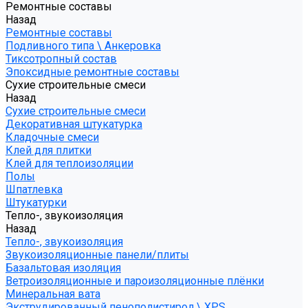
Ремонтные составы
Назад
Ремонтные составы
Подливного типа \ Анкеровка
Тиксотропный состав
Эпоксидные ремонтные составы
Сухие строительные смеси
Назад
Сухие строительные смеси
Декоративная штукатурка
Кладочные смеси
Клей для плитки
Клей для теплоизоляции
Полы
Шпатлевка
Штукатурки
Тепло-, звукоизоляция
Назад
Тепло-, звукоизоляция
Звукоизоляционные панели/плиты
Базальтовая изоляция
Ветроизоляционные и пароизоляционные плёнки
Минеральная вата
Экструдированный пенополистирол \ XPS