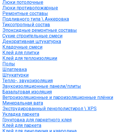
Люки потолочные
Люки противопожарные
Ремонтные составы
Подливного типа \ Анкеровка
Тиксотропный состав
Эпоксидные ремонтные составы
Сухие строительные смеси
Декоративная штукатурка
Кладочные смеси
Клей для плитки
Клей для теплоизоляции
Полы
Шпатлевка
Штукатурки
Тепло-, звукоизоляция
Звукоизоляционные панели/плиты
Базальтовая изоляция
Ветроизоляционные и пароизоляционные плёнки
Минеральная вата
Экструдированный пенополистирол \ XPS
Укладка паркета
Грунтовка для паркетного клея
Клей для паркета
Клей для линолиума и кавролина