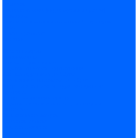
Доставка
Доставка заказов (индивидуальный расчет)
Колеровка
Колеровка краски и декоративной штукатурки
О нас
Оплата и доставка
Контакты
...
Каталог товаров
Гидроизоляция
Готовая к применению
Двухкомпонентная гидроизоляция
Жёсткая гидроизоляция \ Сухая
Проникающая гидроизоляция \ Сухая
Шнур, полотна и ленты гидроизоляционные
Грунтовка
Затирка межплиточных швов
Двухкомпаннентная затирка \ Эпоксидная
Очистители
Силиконования затирка
Цементная затирка
Латексная добавка
Инструмент