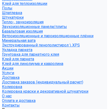
Клей для теплоизоляции
Полы
Шпатлевка
Штукатурки
Тепло-, звукоизоляция
Звукоизоляционные панели/плиты
Базальтовая изоляция
Ветроизоляционные и пароизоляционные плёнки
Минеральная вата
Экструдированный пенополистирол \ XPS
Укладка паркета
Грунтовка для паркетного клея
Клей для паркета
Клей для линолиума и кавролина
Акции
Услуги
Доставка
Доставка заказов (индивидуальный расчет)
Колеровка
Колеровка краски и декоративной штукатурки
О нас
Оплата и доставка
Контакты