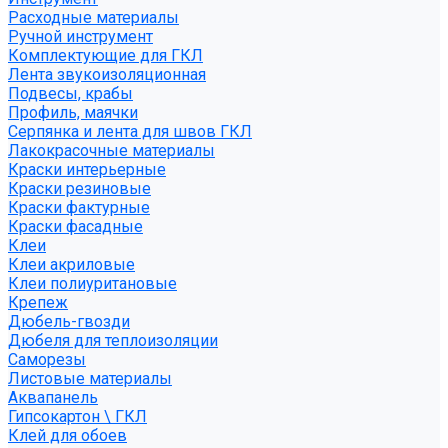
Расходные материалы
Ручной инструмент
Комплектующие для ГКЛ
Лента звукоизоляционная
Подвесы, крабы
Профиль, маячки
Серпянка и лента для швов ГКЛ
Лакокрасочные материалы
Краски интерьерные
Краски резиновые
Краски фактурные
Краски фасадные
Клеи
Клеи акриловые
Клеи полиуритановые
Крепеж
Дюбель-гвозди
Дюбеля для теплоизоляции
Саморезы
Листовые материалы
Аквапанель
Гипсокартон \ ГКЛ
Клей для обоев