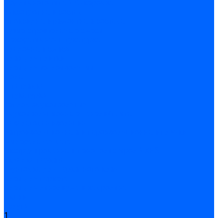
Подливного типа \ Анкеровка
Тиксотропный состав
Эпоксидные ремонтные составы
Сухие строительные смеси
Декоративная штукатурка
Кладочные смеси
Клей для плитки
Клей для теплоизоляции
Полы
Шпатлевка
Штукатурки
Тепло-, звукоизоляция
Звукоизоляционные панели/плиты
Базальтовая изоляция
Ветроизоляционные и пароизоляционные плёнки
Минеральная вата
Экструдированный пенополистирол \ XPS
Укладка паркета
Грунтовка для паркетного клея
Клей для паркета
Клей для линолиума и кавролина
Акции
Услуги
1