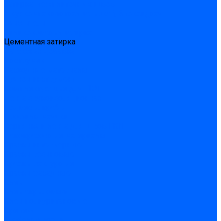
Затирка межплиточных швов
Двухкомпаннентная затирка \ Эпоксидная
Очистители
Силиконования затирка
Цементная затирка
Латексная добавка
Инструмент
Расходные материалы
Ручной инструмент
Комплектующие для ГКЛ
Лента звукоизоляционная
Подвесы, крабы
Профиль, маячки
Серпянка и лента для швов ГКЛ
Лакокрасочные материалы
Краски интерьерные
Краски резиновые
Краски фактурные
Краски фасадные
Клеи
Клеи акриловые
Клеи полиуритановые
Крепеж
Дюбель-гвозди