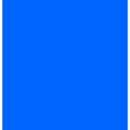
Герметики для OSB
Герметики для бетонных полов
Герметики для дерева
Герметики для кровли
Герметики для межпанельных швов
Герметики для монтажа оконных конструкций
Герметики для паркета
Герметики санитарные
Герметики силиконовые
Клей-герметики «жидкие гвозди»
Люки
Люки напольные
Люки под плитку
Люки потолочные
Люки противопожарные
Ремонтные составы
Подливного типа \ Анкеровка
Тиксотропный состав
Эпоксидные ремонтные составы
Сухие строительные смеси
Декоративная штукатурка
Кладочные смеси
Клей для плитки
Клей для теплоизоляции