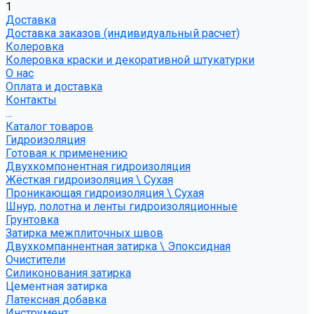
1
Доставка
Доставка заказов (индивидуальный расчет)
Колеровка
Колеровка краски и декоративной штукатурки
О нас
Оплата и доставка
Контакты
...
Каталог товаров
Гидроизоляция
Готовая к применению
Двухкомпонентная гидроизоляция
Жёсткая гидроизоляция \ Сухая
Проникающая гидроизоляция \ Сухая
Шнур, полотна и ленты гидроизоляционные
Грунтовка
Затирка межплиточных швов
Двухкомпаннентная затирка \ Эпоксидная
Очистители
Силиконования затирка
Цементная затирка
Латексная добавка
Инструмент