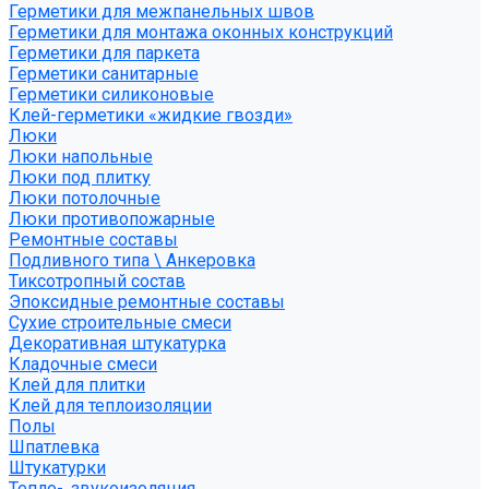
Герметики для межпанельных швов
Герметики для монтажа оконных конструкций
Герметики для паркета
Герметики санитарные
Герметики силиконовые
Клей-герметики «жидкие гвозди»
Люки
Люки напольные
Люки под плитку
Люки потолочные
Люки противопожарные
Ремонтные составы
Подливного типа \ Анкеровка
Тиксотропный состав
Эпоксидные ремонтные составы
Сухие строительные смеси
Декоративная штукатурка
Кладочные смеси
Клей для плитки
Клей для теплоизоляции
Полы
Шпатлевка
Штукатурки
Тепло-, звукоизоляция