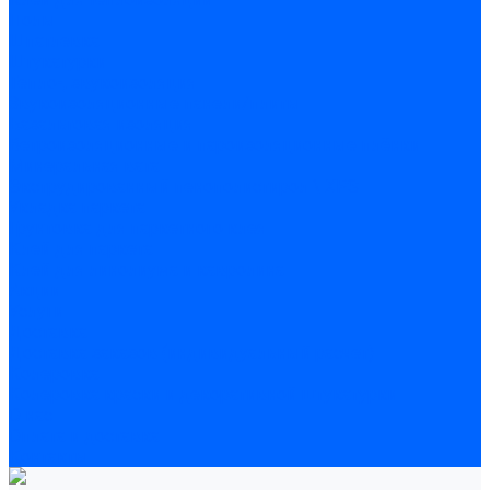
Полы
Шпатлевка
Штукатурки
Тепло-, звукоизоляция
Звукоизоляционные панели/плиты
Базальтовая изоляция
Ветроизоляционные и пароизоляционные плёнки
Минеральная вата
Экструдированный пенополистирол \ XPS
Укладка паркета
Грунтовка для паркетного клея
Клей для паркета
Клей для линолиума и кавролина
Акции
Услуги
Доставка
Доставка заказов (индивидуальный расчет)
Колеровка
Колеровка краски и декоративной штукатурки
О нас
Оплата и доставка
Контакты