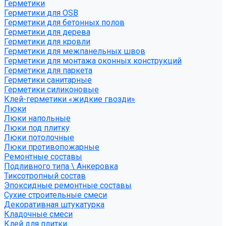
Герметики
Герметики для OSB
Герметики для бетонных полов
Герметики для дерева
Герметики для кровли
Герметики для межпанельных швов
Герметики для монтажа оконных конструкций
Герметики для паркета
Герметики санитарные
Герметики силиконовые
Клей-герметики «жидкие гвозди»
Люки
Люки напольные
Люки под плитку
Люки потолочные
Люки противопожарные
Ремонтные составы
Подливного типа \ Анкеровка
Тиксотропный состав
Эпоксидные ремонтные составы
Сухие строительные смеси
Декоративная штукатурка
Кладочные смеси
Клей для плитки