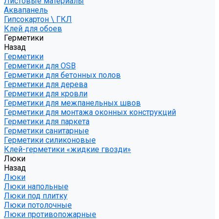
Листовые материалы
Аквапанель
Гипсокартон \ ГКЛ
Клей для обоев
Герметики
Назад
Герметики
Герметики для OSB
Герметики для бетонных полов
Герметики для дерева
Герметики для кровли
Герметики для межпанельных швов
Герметики для монтажа оконных конструкций
Герметики для паркета
Герметики санитарные
Герметики силиконовые
Клей-герметики «жидкие гвозди»
Люки
Назад
Люки
Люки напольные
Люки под плитку
Люки потолочные
Люки противопожарные