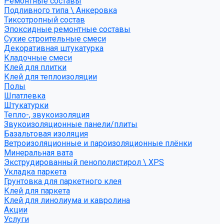
Ремонтные составы
Подливного типа \ Анкеровка
Тиксотропный состав
Эпоксидные ремонтные составы
Сухие строительные смеси
Декоративная штукатурка
Кладочные смеси
Клей для плитки
Клей для теплоизоляции
Полы
Шпатлевка
Штукатурки
Тепло-, звукоизоляция
Звукоизоляционные панели/плиты
Базальтовая изоляция
Ветроизоляционные и пароизоляционные плёнки
Минеральная вата
Экструдированный пенополистирол \ XPS
Укладка паркета
Грунтовка для паркетного клея
Клей для паркета
Клей для линолиума и кавролина
Акции
Услуги