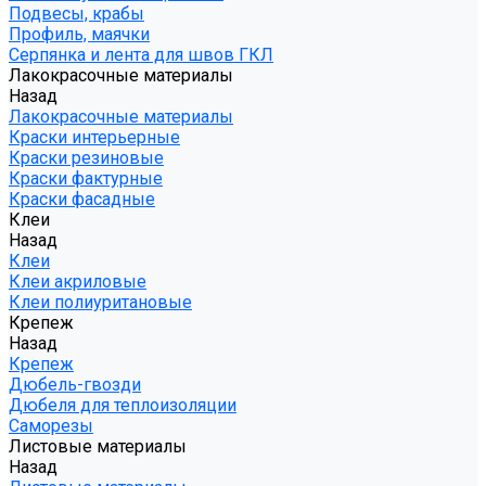
Подвесы, крабы
Профиль, маячки
Серпянка и лента для швов ГКЛ
Лакокрасочные материалы
Назад
Лакокрасочные материалы
Краски интерьерные
Краски резиновые
Краски фактурные
Краски фасадные
Клеи
Назад
Клеи
Клеи акриловые
Клеи полиуритановые
Крепеж
Назад
Крепеж
Дюбель-гвозди
Дюбеля для теплоизоляции
Саморезы
Листовые материалы
Назад