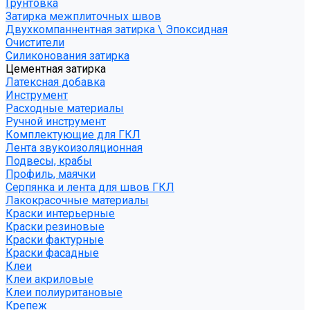
Грунтовка
Затирка межплиточных швов
Двухкомпаннентная затирка \ Эпоксидная
Очистители
Силиконования затирка
Цементная затирка
Латексная добавка
Инструмент
Расходные материалы
Ручной инструмент
Комплектующие для ГКЛ
Лента звукоизоляционная
Подвесы, крабы
Профиль, маячки
Серпянка и лента для швов ГКЛ
Лакокрасочные материалы
Краски интерьерные
Краски резиновые
Краски фактурные
Краски фасадные
Клеи
Клеи акриловые
Клеи полиуритановые
Крепеж