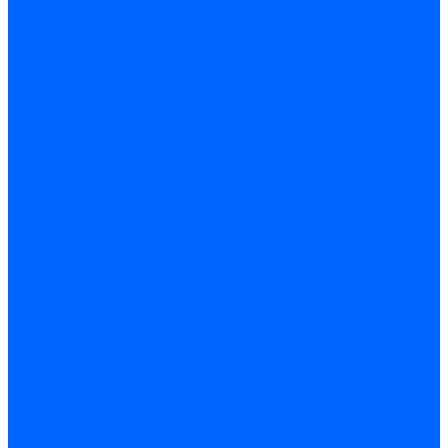
Расходные материалы
Ручной инструмент
Комплектующие для ГКЛ
Лента звукоизоляционная
Подвесы, крабы
Профиль, маячки
Серпянка и лента для швов ГКЛ
Лакокрасочные материалы
Краски интерьерные
Краски резиновые
Краски фактурные
Краски фасадные
Клеи
Клеи акриловые
Клеи полиуритановые
Крепеж
Дюбель-гвозди
Дюбеля для теплоизоляции
Саморезы
Листовые материалы
Аквапанель
Гипсокартон \ ГКЛ
Клей для обоев
Герметики