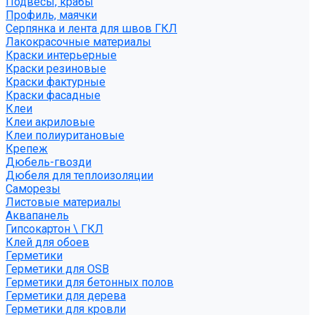
Подвесы, крабы
Профиль, маячки
Серпянка и лента для швов ГКЛ
Лакокрасочные материалы
Краски интерьерные
Краски резиновые
Краски фактурные
Краски фасадные
Клеи
Клеи акриловые
Клеи полиуритановые
Крепеж
Дюбель-гвозди
Дюбеля для теплоизоляции
Саморезы
Листовые материалы
Аквапанель
Гипсокартон \ ГКЛ
Клей для обоев
Герметики
Герметики для OSB
Герметики для бетонных полов
Герметики для дерева
Герметики для кровли