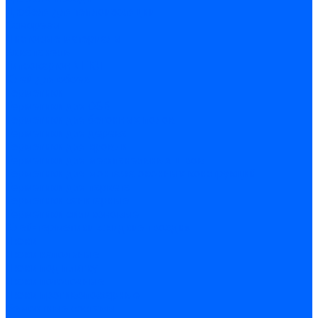
Дюбеля для теплоизоляции
Саморезы
Листовые материалы
Аквапанель
Гипсокартон \ ГКЛ
Клей для обоев
Герметики
Герметики для OSB
Герметики для бетонных полов
Герметики для дерева
Герметики для кровли
Герметики для межпанельных швов
Герметики для монтажа оконных конструкций
Герметики для паркета
Герметики санитарные
Герметики силиконовые
Клей-герметики «жидкие гвозди»
Люки
Люки напольные
Люки под плитку
Люки потолочные
Люки противопожарные
Ремонтные составы