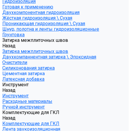
Гидроизоляция
Готовая к применению
Двухкомпонентная гидроизоляция
Жёсткая гидроизоляция \ Сухая
Проникающая гидроизоляция \ Сухая
Шнур, полотна и ленты гидроизоляционные
Грунтовка
Затирка межплиточных швов
Назад
Затирка межплиточных швов
Двухкомпаннентная затирка \ Эпоксидная
Очистители
Силиконования затирка
Цементная затирка
Латексная добавка
Инструмент
Назад
Инструмент
Расходные материалы
Ручной инструмент
Комплектующие для ГКЛ
Назад
Комплектующие для ГКЛ
Лента звукоизоляционная