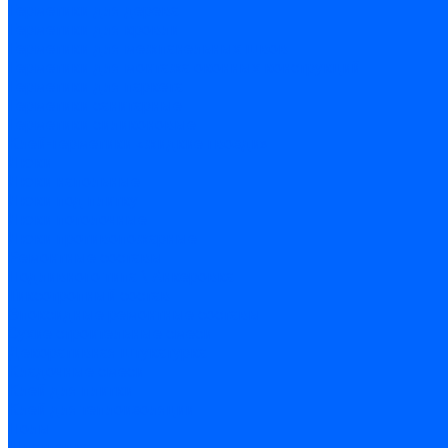
Герметики для дерева
Герметики для кровли
Герметики для межпанельных швов
Герметики для монтажа оконных конструкций
Герметики для паркета
Герметики санитарные
Герметики силиконовые
Клей-герметики «жидкие гвозди»
Люки
Люки напольные
Люки под плитку
Люки потолочные
Люки противопожарные
Ремонтные составы
Подливного типа \ Анкеровка
Тиксотропный состав
Эпоксидные ремонтные составы
Сухие строительные смеси
Декоративная штукатурка
Кладочные смеси
Клей для плитки
Клей для теплоизоляции
Полы
Шпатлевка