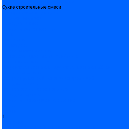
Эпоксидные ремонтные составы
Сухие строительные смеси
Декоративная штукатурка
Кладочные смеси
Клей для плитки
Клей для теплоизоляции
Полы
Шпатлевка
Штукатурки
Тепло-, звукоизоляция
Звукоизоляционные панели/плиты
Базальтовая изоляция
Ветроизоляционные и пароизоляционные плёнки
Минеральная вата
Экструдированный пенополистирол \ XPS
Укладка паркета
Грунтовка для паркетного клея
Клей для паркета
Клей для линолиума и кавролина
Акции
Услуги
1
Доставка
Доставка заказов (индивидуальный расчет)