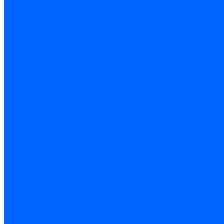
Очистители
Силиконования затирка
Цементная затирка
Латексная добавка
Инструмент
Расходные материалы
Ручной инструмент
Комплектующие для ГКЛ
Лента звукоизоляционная
Подвесы, крабы
Профиль, маячки
Серпянка и лента для швов ГКЛ
Лакокрасочные материалы
Краски интерьерные
Краски резиновые
Краски фактурные
Краски фасадные
Клеи
Клеи акриловые
Клеи полиуритановые
Крепеж
Дюбель-гвозди
Дюбеля для теплоизоляции
Саморезы