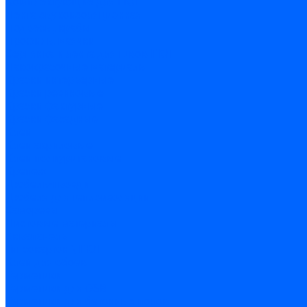
Комплектующие для ГКЛ
Лента звукоизоляционная
Подвесы, крабы
Профиль, маячки
Серпянка и лента для швов ГКЛ
Лакокрасочные материалы
Краски интерьерные
Краски резиновые
Краски фактурные
Краски фасадные
Клеи
Клеи акриловые
Клеи полиуритановые
Крепеж
Дюбель-гвозди
Дюбеля для теплоизоляции
Саморезы
Листовые материалы
Аквапанель
Гипсокартон \ ГКЛ
Клей для обоев
Герметики
Герметики для OSB
Герметики для бетонных полов