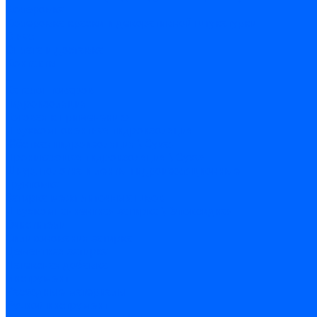
Колеровка
Колеровка краски и декоративной штукатурки
О нас
Оплата и доставка
Контакты
...
Каталог товаров
Гидроизоляция
Готовая к применению
Двухкомпонентная гидроизоляция
Жёсткая гидроизоляция \ Сухая
Проникающая гидроизоляция \ Сухая
Шнур, полотна и ленты гидроизоляционные
Грунтовка
Затирка межплиточных швов
Двухкомпаннентная затирка \ Эпоксидная
Очистители
Силиконования затирка
Цементная затирка
Латексная добавка
Инструмент
Расходные материалы
Ручной инструмент