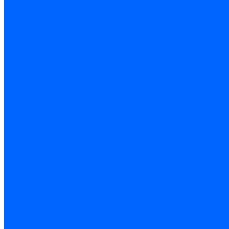
Листовые материалы
Аквапанель
Гипсокартон \ ГКЛ
Клей для обоев
Герметики
Герметики для OSB
Герметики для бетонных полов
Герметики для дерева
Герметики для кровли
Герметики для межпанельных швов
Герметики для монтажа оконных конструкций
Герметики для паркета
Герметики санитарные
Герметики силиконовые
Клей-герметики «жидкие гвозди»
Люки
Люки напольные
Люки под плитку
Люки потолочные
Люки противопожарные
Ремонтные составы
Подливного типа \ Анкеровка
Тиксотропный состав