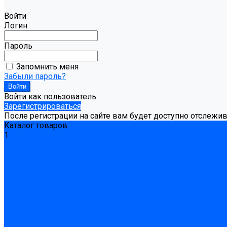
Войти
Логин
Пароль
Запомнить меня
Забыли пароль?
Войти как пользователь
Зарегистрироваться
После регистрации на сайте вам будет доступно отслежи
Каталог товаров
1
Гидроизоляция
Готовая к применению
Двухкомпонентная гидроизоляция
Жёсткая гидроизоляция \ Сухая
Проникающая гидроизоляция \ Сухая
Шнур, полотна и ленты гидроизоляционные
Грунтовка
Затирка межплиточных швов
Двухкомпаннентная затирка \ Эпоксидная