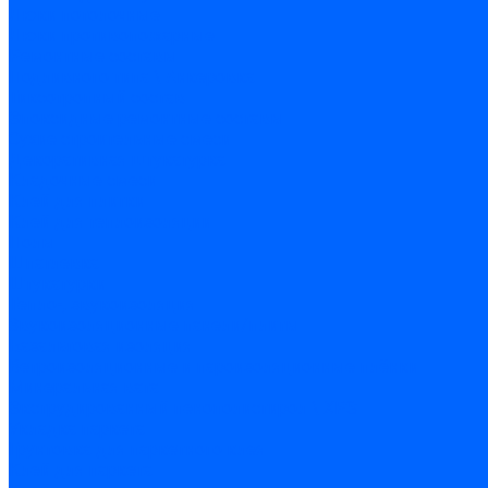
Люки потолочные
Люки противопожарные
Ремонтные составы
Подливного типа \ Анкеровка
Тиксотропный состав
Эпоксидные ремонтные составы
Сухие строительные смеси
Декоративная штукатурка
Кладочные смеси
Клей для плитки
Клей для теплоизоляции
Полы
Шпатлевка
Штукатурки
Тепло-, звукоизоляция
Звукоизоляционные панели/плиты
Базальтовая изоляция
Ветроизоляционные и пароизоляционные плёнки
Минеральная вата
Экструдированный пенополистирол \ XPS
Укладка паркета
Грунтовка для паркетного клея
Клей для паркета