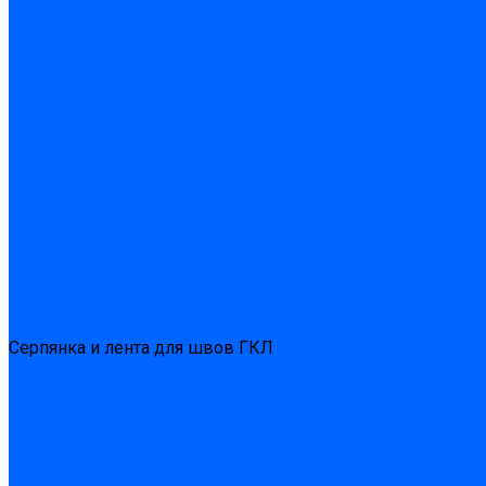
Проникающая гидроизоляция \ Сухая
Шнур, полотна и ленты гидроизоляционные
Грунтовка
Затирка межплиточных швов
Двухкомпаннентная затирка \ Эпоксидная
Очистители
Силиконования затирка
Цементная затирка
Латексная добавка
Инструмент
Расходные материалы
Ручной инструмент
Комплектующие для ГКЛ
Лента звукоизоляционная
Подвесы, крабы
Профиль, маячки
Серпянка и лента для швов ГКЛ
Лакокрасочные материалы
Краски интерьерные
Краски резиновые
Краски фактурные
Краски фасадные
Клеи