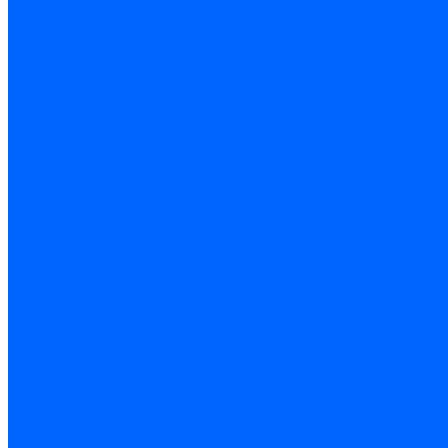
Цементная затирка
Латексная добавка
Инструмент
Расходные материалы
Ручной инструмент
Комплектующие для ГКЛ
Лента звукоизоляционная
Подвесы, крабы
Профиль, маячки
Серпянка и лента для швов ГКЛ
Лакокрасочные материалы
Краски интерьерные
Краски резиновые
Краски фактурные
Краски фасадные
Клеи
Клеи акриловые
Клеи полиуритановые
Крепеж
Дюбель-гвозди
Дюбеля для теплоизоляции
Саморезы
Листовые материалы
Аквапанель