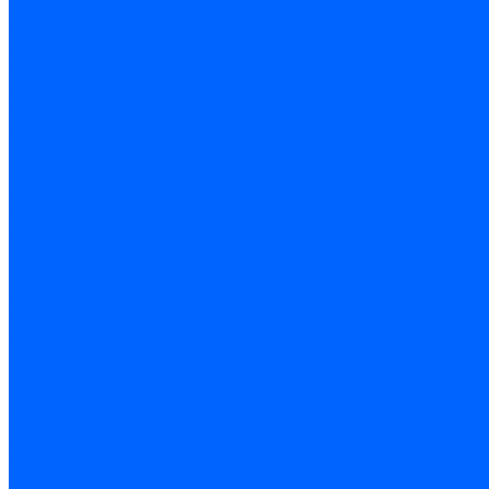
Декоративная штукатурка
Кладочные смеси
Клей для плитки
Клей для теплоизоляции
Полы
Шпатлевка
Штукатурки
Тепло-, звукоизоляция
Звукоизоляционные панели/плиты
Базальтовая изоляция
Ветроизоляционные и пароизоляционные плёнки
Минеральная вата
Экструдированный пенополистирол \ XPS
Укладка паркета
Грунтовка для паркетного клея
Клей для паркета
Клей для линолиума и кавролина
Акции
Услуги
Доставка
Доставка заказов (индивидуальный расчет)
Колеровка
Колеровка краски и декоративной штукатурки
О нас