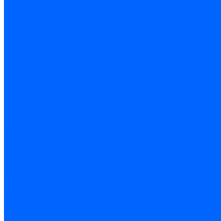
Гипсокартон \ ГКЛ
Клей для обоев
Герметики
Герметики для OSB
Герметики для бетонных полов
Герметики для дерева
Герметики для кровли
Герметики для межпанельных швов
Герметики для монтажа оконных конструкций
Герметики для паркета
Герметики санитарные
Герметики силиконовые
Клей-герметики «жидкие гвозди»
Люки
Люки напольные
Люки под плитку
Люки потолочные
Люки противопожарные
Ремонтные составы
Подливного типа \ Анкеровка
Тиксотропный состав
Эпоксидные ремонтные составы
Сухие строительные смеси