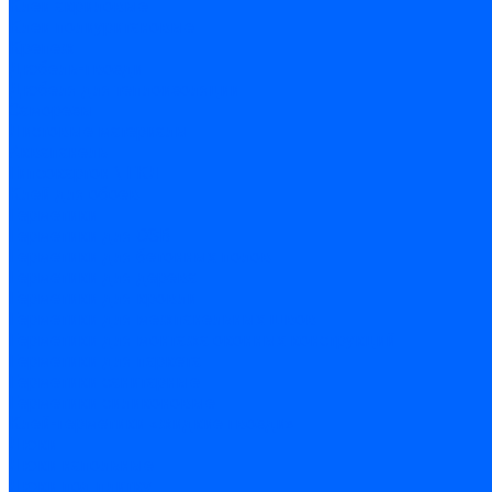
Клеи акриловые
Клеи полиуритановые
Крепеж
Дюбель-гвозди
Дюбеля для теплоизоляции
Саморезы
Листовые материалы
Аквапанель
Гипсокартон \ ГКЛ
Клей для обоев
Герметики
Герметики для OSB
Герметики для бетонных полов
Герметики для дерева
Герметики для кровли
Герметики для межпанельных швов
Герметики для монтажа оконных конструкций
Герметики для паркета
Герметики санитарные
Герметики силиконовые
Клей-герметики «жидкие гвозди»
Люки
Люки напольные
Люки под плитку