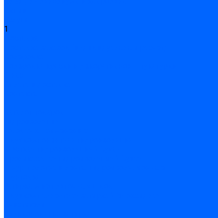
Клей для линолиума и кавролина
Акции
Услуги
1
Доставка
Доставка заказов (индивидуальный расчет)
Колеровка
Колеровка краски и декоративной штукатурки
О нас
Оплата и доставка
Контакты
...
Каталог товаров
Гидроизоляция
Готовая к применению
Двухкомпонентная гидроизоляция
Жёсткая гидроизоляция \ Сухая
Проникающая гидроизоляция \ Сухая
Шнур, полотна и ленты гидроизоляционные
Грунтовка
Затирка межплиточных швов
Двухкомпаннентная затирка \ Эпоксидная
Очистители
Силиконования затирка