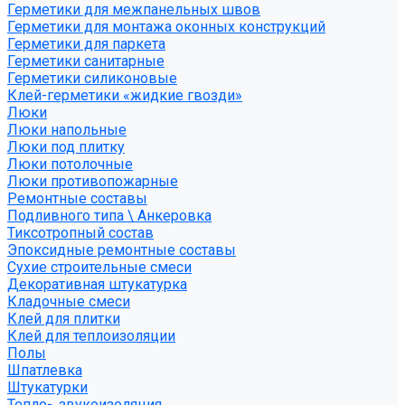
Герметики для межпанельных швов
Герметики для монтажа оконных конструкций
Герметики для паркета
Герметики санитарные
Герметики силиконовые
Клей-герметики «жидкие гвозди»
Люки
Люки напольные
Люки под плитку
Люки потолочные
Люки противопожарные
Ремонтные составы
Подливного типа \ Анкеровка
Тиксотропный состав
Эпоксидные ремонтные составы
Сухие строительные смеси
Декоративная штукатурка
Кладочные смеси
Клей для плитки
Клей для теплоизоляции
Полы
Шпатлевка
Штукатурки
Тепло-, звукоизоляция