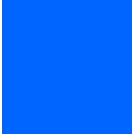
Подливного типа \ Анкеровка
Тиксотропный состав
Эпоксидные ремонтные составы
Сухие строительные смеси
Декоративная штукатурка
Кладочные смеси
Клей для плитки
Клей для теплоизоляции
Полы
Шпатлевка
Штукатурки
Тепло-, звукоизоляция
Звукоизоляционные панели/плиты
Базальтовая изоляция
Ветроизоляционные и пароизоляционные плёнки
Минеральная вата
Экструдированный пенополистирол \ XPS
Укладка паркета
Грунтовка для паркетного клея
Клей для паркета
Клей для линолиума и кавролина
Акции
Услуги
1