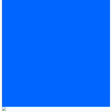
Полы
Шпатлевка
Штукатурки
Тепло-, звукоизоляция
Звукоизоляционные панели/плиты
Базальтовая изоляция
Ветроизоляционные и пароизоляционные плёнки
Минеральная вата
Экструдированный пенополистирол \ XPS
Укладка паркета
Грунтовка для паркетного клея
Клей для паркета
Клей для линолиума и кавролина
Акции
Услуги
Доставка
Доставка заказов (индивидуальный расчет)
Колеровка
Колеровка краски и декоративной штукатурки
О нас
Оплата и доставка
Контакты