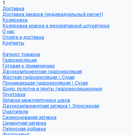
1
Доставка
Доставка заказов (индивидуальный расчет)
Колеровка
Колеровка краски и декоративной штукатурки
О нас
Оплата и доставка
Контакты
...
Каталог товаров
Гидроизоляция
Готовая к применению
Двухкомпонентная гидроизоляция
Жёсткая гидроизоляция \ Сухая
Проникающая гидроизоляция \ Сухая
Шнур, полотна и ленты гидроизоляционные
Грунтовка
Затирка межплиточных швов
Двухкомпаннентная затирка \ Эпоксидная
Очистители
Силиконования затирка
Цементная затирка
Латексная добавка
Инструмент