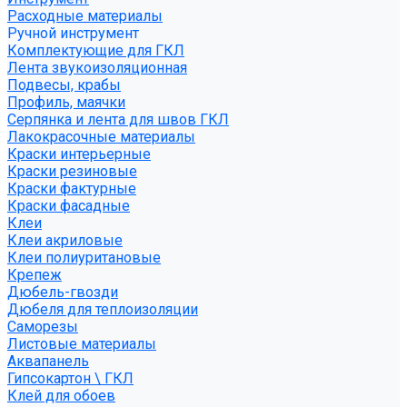
Расходные материалы
Ручной инструмент
Комплектующие для ГКЛ
Лента звукоизоляционная
Подвесы, крабы
Профиль, маячки
Серпянка и лента для швов ГКЛ
Лакокрасочные материалы
Краски интерьерные
Краски резиновые
Краски фактурные
Краски фасадные
Клеи
Клеи акриловые
Клеи полиуритановые
Крепеж
Дюбель-гвозди
Дюбеля для теплоизоляции
Саморезы
Листовые материалы
Аквапанель
Гипсокартон \ ГКЛ
Клей для обоев