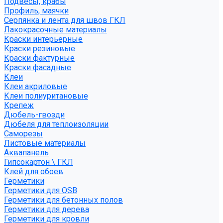
Подвесы, крабы
Профиль, маячки
Серпянка и лента для швов ГКЛ
Лакокрасочные материалы
Краски интерьерные
Краски резиновые
Краски фактурные
Краски фасадные
Клеи
Клеи акриловые
Клеи полиуритановые
Крепеж
Дюбель-гвозди
Дюбеля для теплоизоляции
Саморезы
Листовые материалы
Аквапанель
Гипсокартон \ ГКЛ
Клей для обоев
Герметики
Герметики для OSB
Герметики для бетонных полов
Герметики для дерева
Герметики для кровли