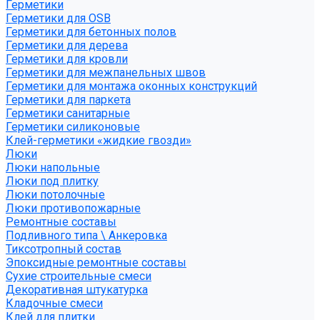
Герметики
Герметики для OSB
Герметики для бетонных полов
Герметики для дерева
Герметики для кровли
Герметики для межпанельных швов
Герметики для монтажа оконных конструкций
Герметики для паркета
Герметики санитарные
Герметики силиконовые
Клей-герметики «жидкие гвозди»
Люки
Люки напольные
Люки под плитку
Люки потолочные
Люки противопожарные
Ремонтные составы
Подливного типа \ Анкеровка
Тиксотропный состав
Эпоксидные ремонтные составы
Сухие строительные смеси
Декоративная штукатурка
Кладочные смеси
Клей для плитки