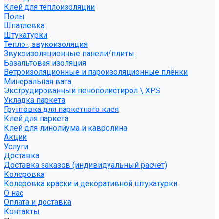
Клей для теплоизоляции
Полы
Шпатлевка
Штукатурки
Тепло-, звукоизоляция
Звукоизоляционные панели/плиты
Базальтовая изоляция
Ветроизоляционные и пароизоляционные плёнки
Минеральная вата
Экструдированный пенополистирол \ XPS
Укладка паркета
Грунтовка для паркетного клея
Клей для паркета
Клей для линолиума и кавролина
Акции
Услуги
Доставка
Доставка заказов (индивидуальный расчет)
Колеровка
Колеровка краски и декоративной штукатурки
О нас
Оплата и доставка
Контакты