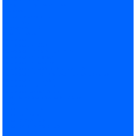
Дюбеля для теплоизоляции
Саморезы
Листовые материалы
Аквапанель
Гипсокартон \ ГКЛ
Клей для обоев
Герметики
Герметики для OSB
Герметики для бетонных полов
Герметики для дерева
Герметики для кровли
Герметики для межпанельных швов
Герметики для монтажа оконных конструкций
Герметики для паркета
Герметики санитарные
Герметики силиконовые
Клей-герметики «жидкие гвозди»
Люки
Люки напольные
Люки под плитку
Люки потолочные
Люки противопожарные
Ремонтные составы