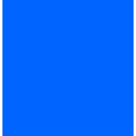
Доставка
Доставка заказов (индивидуальный расчет)
Колеровка
Колеровка краски и декоративной штукатурки
О нас
Оплата и доставка
Контакты
...
Каталог товаров
Гидроизоляция
Готовая к применению
Двухкомпонентная гидроизоляция
Жёсткая гидроизоляция \ Сухая
Проникающая гидроизоляция \ Сухая
Шнур, полотна и ленты гидроизоляционные
Грунтовка
Затирка межплиточных швов
Двухкомпаннентная затирка \ Эпоксидная
Очистители
Силиконования затирка
Цементная затирка
Латексная добавка
Инструмент