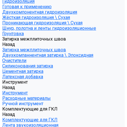
Гидроизоляция
Готовая к применению
Двухкомпонентная гидроизоляция
Жёсткая гидроизоляция \ Сухая
Проникающая гидроизоляция \ Сухая
Шнур, полотна и ленты гидроизоляционные
Грунтовка
Затирка межплиточных швов
Назад
Затирка межплиточных швов
Двухкомпаннентная затирка \ Эпоксидная
Очистители
Силиконования затирка
Цементная затирка
Латексная добавка
Инструмент
Назад
Инструмент
Расходные материалы
Ручной инструмент
Комплектующие для ГКЛ
Назад
Комплектующие для ГКЛ
Лента звукоизоляционная