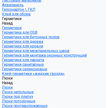
Листовые материалы
Аквапанель
Гипсокартон \ ГКЛ
Клей для обоев
Герметики
Назад
Герметики
Герметики для OSB
Герметики для бетонных полов
Герметики для дерева
Герметики для кровли
Герметики для межпанельных швов
Герметики для монтажа оконных конструкций
Герметики для паркета
Герметики санитарные
Герметики силиконовые
Клей-герметики «жидкие гвозди»
Люки
Назад
Люки
Люки напольные
Люки под плитку
Люки потолочные
Люки противопожарные