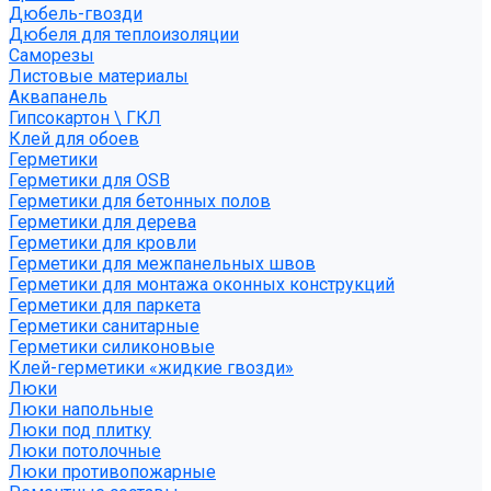
Дюбель-гвозди
Дюбеля для теплоизоляции
Саморезы
Листовые материалы
Аквапанель
Гипсокартон \ ГКЛ
Клей для обоев
Герметики
Герметики для OSB
Герметики для бетонных полов
Герметики для дерева
Герметики для кровли
Герметики для межпанельных швов
Герметики для монтажа оконных конструкций
Герметики для паркета
Герметики санитарные
Герметики силиконовые
Клей-герметики «жидкие гвозди»
Люки
Люки напольные
Люки под плитку
Люки потолочные
Люки противопожарные