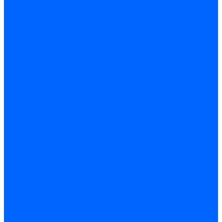
Расходные материалы
Ручной инструмент
Комплектующие для ГКЛ
Лента звукоизоляционная
Подвесы, крабы
Профиль, маячки
Серпянка и лента для швов ГКЛ
Лакокрасочные материалы
Краски интерьерные
Краски резиновые
Краски фактурные
Краски фасадные
Клеи
Клеи акриловые
Клеи полиуритановые
Крепеж
Дюбель-гвозди
Дюбеля для теплоизоляции
Саморезы
Листовые материалы
Аквапанель
Гипсокартон \ ГКЛ
Клей для обоев
Герметики