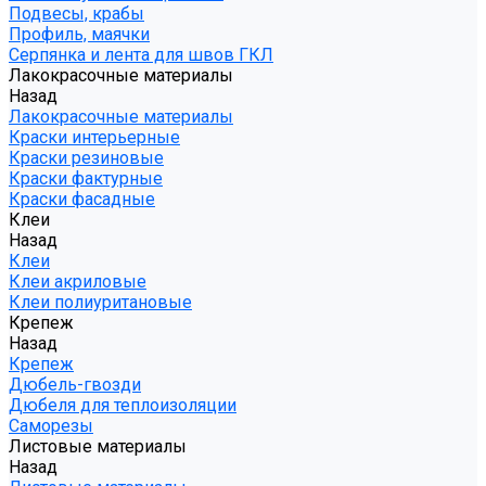
Подвесы, крабы
Профиль, маячки
Серпянка и лента для швов ГКЛ
Лакокрасочные материалы
Назад
Лакокрасочные материалы
Краски интерьерные
Краски резиновые
Краски фактурные
Краски фасадные
Клеи
Назад
Клеи
Клеи акриловые
Клеи полиуритановые
Крепеж
Назад
Крепеж
Дюбель-гвозди
Дюбеля для теплоизоляции
Саморезы
Листовые материалы
Назад