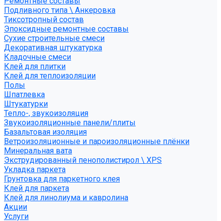
Ремонтные составы
Подливного типа \ Анкеровка
Тиксотропный состав
Эпоксидные ремонтные составы
Сухие строительные смеси
Декоративная штукатурка
Кладочные смеси
Клей для плитки
Клей для теплоизоляции
Полы
Шпатлевка
Штукатурки
Тепло-, звукоизоляция
Звукоизоляционные панели/плиты
Базальтовая изоляция
Ветроизоляционные и пароизоляционные плёнки
Минеральная вата
Экструдированный пенополистирол \ XPS
Укладка паркета
Грунтовка для паркетного клея
Клей для паркета
Клей для линолиума и кавролина
Акции
Услуги