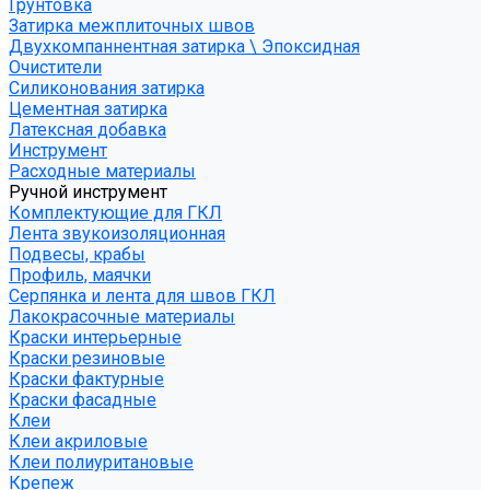
Грунтовка
Затирка межплиточных швов
Двухкомпаннентная затирка \ Эпоксидная
Очистители
Силиконования затирка
Цементная затирка
Латексная добавка
Инструмент
Расходные материалы
Ручной инструмент
Комплектующие для ГКЛ
Лента звукоизоляционная
Подвесы, крабы
Профиль, маячки
Серпянка и лента для швов ГКЛ
Лакокрасочные материалы
Краски интерьерные
Краски резиновые
Краски фактурные
Краски фасадные
Клеи
Клеи акриловые
Клеи полиуритановые
Крепеж