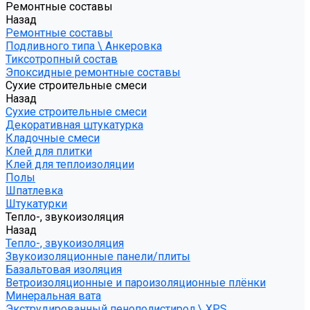
Ремонтные составы
Назад
Ремонтные составы
Подливного типа \ Анкеровка
Тиксотропный состав
Эпоксидные ремонтные составы
Сухие строительные смеси
Назад
Сухие строительные смеси
Декоративная штукатурка
Кладочные смеси
Клей для плитки
Клей для теплоизоляции
Полы
Шпатлевка
Штукатурки
Тепло-, звукоизоляция
Назад
Тепло-, звукоизоляция
Звукоизоляционные панели/плиты
Базальтовая изоляция
Ветроизоляционные и пароизоляционные плёнки
Минеральная вата
Экструдированный пенополистирол \ XPS