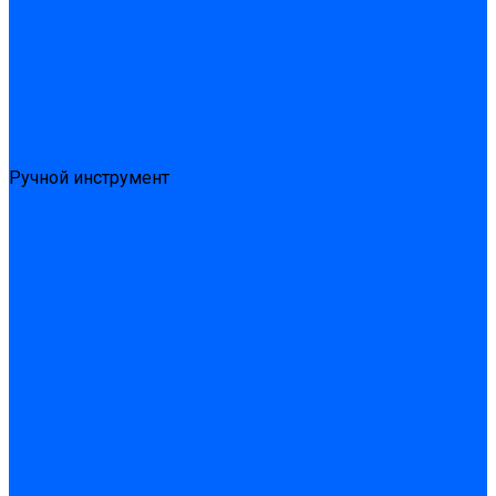
Затирка межплиточных швов
Двухкомпаннентная затирка \ Эпоксидная
Очистители
Силиконования затирка
Цементная затирка
Латексная добавка
Инструмент
Расходные материалы
Ручной инструмент
Комплектующие для ГКЛ
Лента звукоизоляционная
Подвесы, крабы
Профиль, маячки
Серпянка и лента для швов ГКЛ
Лакокрасочные материалы
Краски интерьерные
Краски резиновые
Краски фактурные
Краски фасадные
Клеи
Клеи акриловые
Клеи полиуритановые
Крепеж
Дюбель-гвозди