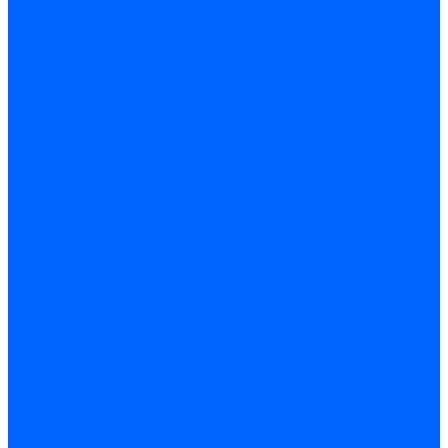
Герметики для OSB
Герметики для бетонных полов
Герметики для дерева
Герметики для кровли
Герметики для межпанельных швов
Герметики для монтажа оконных конструкций
Герметики для паркета
Герметики санитарные
Герметики силиконовые
Клей-герметики «жидкие гвозди»
Люки
Люки напольные
Люки под плитку
Люки потолочные
Люки противопожарные
Ремонтные составы
Подливного типа \ Анкеровка
Тиксотропный состав
Эпоксидные ремонтные составы
Сухие строительные смеси
Декоративная штукатурка
Кладочные смеси
Клей для плитки
Клей для теплоизоляции