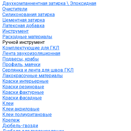
Двухкомпаннентная затирка \ Эпоксидная
Очистители
Силиконования затирка
Цементная затирка
Латексная добавка
Инструмент
Расходные материалы
Ручной инструмент
Комплектующие для ГКЛ
Лента звукоизоляционная
Подвесы, крабы
Профиль, маячки
Серпянка и лента для швов ГКЛ
Лакокрасочные материалы
Краски интерьерные
Краски резиновые
Краски фактурные
Краски фасадные
Клеи
Клеи акриловые
Клеи полиуритановые
Крепеж
Дюбель-гвозди