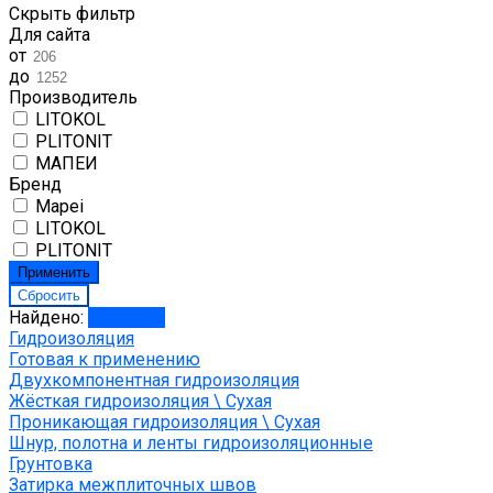
Скрыть фильтр
Для сайта
от
до
Производитель
LITOKOL
PLITONIT
МАПЕИ
Бренд
Mapei
LITOKOL
PLITONIT
Найдено:
Показать
Гидроизоляция
Готовая к применению
Двухкомпонентная гидроизоляция
Жёсткая гидроизоляция \ Сухая
Проникающая гидроизоляция \ Сухая
Шнур, полотна и ленты гидроизоляционные
Грунтовка
Затирка межплиточных швов