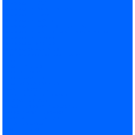
Герметики для OSB
Герметики для бетонных полов
Герметики для дерева
Герметики для кровли
Герметики для межпанельных швов
Герметики для монтажа оконных конструкций
Герметики для паркета
Герметики санитарные
Герметики силиконовые
Клей-герметики «жидкие гвозди»
Люки
Люки напольные
Люки под плитку
Люки потолочные
Люки противопожарные
Ремонтные составы
Подливного типа \ Анкеровка
Тиксотропный состав
Эпоксидные ремонтные составы
Сухие строительные смеси
Декоративная штукатурка
Кладочные смеси
Клей для плитки
Клей для теплоизоляции