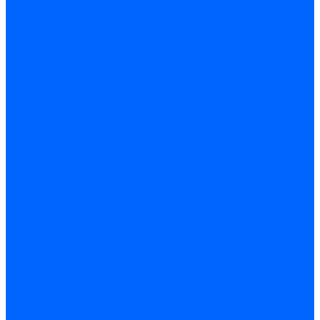
Доставка
Доставка заказов (индивидуальный расчет)
Колеровка
Колеровка краски и декоративной штукатурки
О нас
Оплата и доставка
Контакты
...
Каталог товаров
Гидроизоляция
Готовая к применению
Двухкомпонентная гидроизоляция
Жёсткая гидроизоляция \ Сухая
Проникающая гидроизоляция \ Сухая
Шнур, полотна и ленты гидроизоляционные
Грунтовка
Затирка межплиточных швов
Двухкомпаннентная затирка \ Эпоксидная
Очистители
Силиконования затирка
Цементная затирка
Латексная добавка
Инструмент