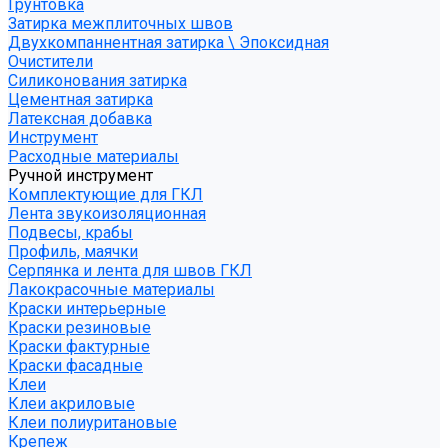
Грунтовка
Затирка межплиточных швов
Двухкомпаннентная затирка \ Эпоксидная
Очистители
Силиконования затирка
Цементная затирка
Латексная добавка
Инструмент
Расходные материалы
Ручной инструмент
Комплектующие для ГКЛ
Лента звукоизоляционная
Подвесы, крабы
Профиль, маячки
Серпянка и лента для швов ГКЛ
Лакокрасочные материалы
Краски интерьерные
Краски резиновые
Краски фактурные
Краски фасадные
Клеи
Клеи акриловые
Клеи полиуритановые
Крепеж