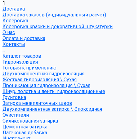
1
Доставка
Доставка заказов (индивидуальный расчет)
Колеровка
Колеровка краски и декоративной штукатурки
О нас
Оплата и доставка
Контакты
...
Каталог товаров
Гидроизоляция
Готовая к применению
Двухкомпонентная гидроизоляция
Жёсткая гидроизоляция \ Сухая
Проникающая гидроизоляция \ Сухая
Шнур, полотна и ленты гидроизоляционные
Грунтовка
Затирка межплиточных швов
Двухкомпаннентная затирка \ Эпоксидная
Очистители
Силиконования затирка
Цементная затирка
Латексная добавка
Инструмент