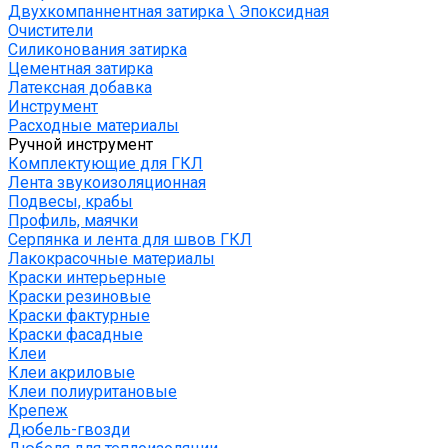
Двухкомпаннентная затирка \ Эпоксидная
Очистители
Силиконования затирка
Цементная затирка
Латексная добавка
Инструмент
Расходные материалы
Ручной инструмент
Комплектующие для ГКЛ
Лента звукоизоляционная
Подвесы, крабы
Профиль, маячки
Серпянка и лента для швов ГКЛ
Лакокрасочные материалы
Краски интерьерные
Краски резиновые
Краски фактурные
Краски фасадные
Клеи
Клеи акриловые
Клеи полиуритановые
Крепеж
Дюбель-гвозди