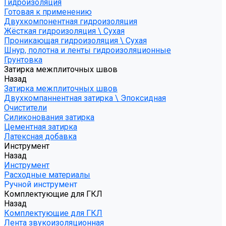
Гидроизоляция
Готовая к применению
Двухкомпонентная гидроизоляция
Жёсткая гидроизоляция \ Сухая
Проникающая гидроизоляция \ Сухая
Шнур, полотна и ленты гидроизоляционные
Грунтовка
Затирка межплиточных швов
Назад
Затирка межплиточных швов
Двухкомпаннентная затирка \ Эпоксидная
Очистители
Силиконования затирка
Цементная затирка
Латексная добавка
Инструмент
Назад
Инструмент
Расходные материалы
Ручной инструмент
Комплектующие для ГКЛ
Назад
Комплектующие для ГКЛ
Лента звукоизоляционная