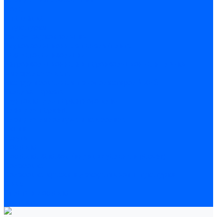
Полы
Шпатлевка
Штукатурки
Тепло-, звукоизоляция
Звукоизоляционные панели/плиты
Базальтовая изоляция
Ветроизоляционные и пароизоляционные плёнки
Минеральная вата
Экструдированный пенополистирол \ XPS
Укладка паркета
Грунтовка для паркетного клея
Клей для паркета
Клей для линолиума и кавролина
Акции
Услуги
Доставка
Доставка заказов (индивидуальный расчет)
Колеровка
Колеровка краски и декоративной штукатурки
О нас
Оплата и доставка
Контакты