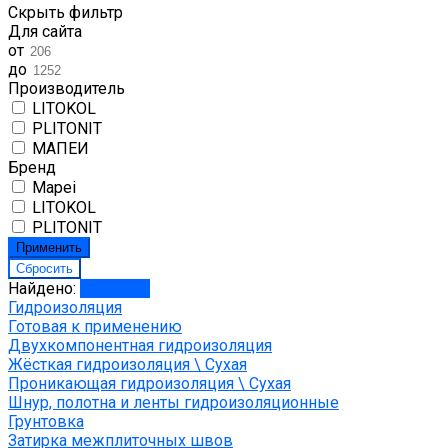
Скрыть фильтр
Для сайта
от
до
Производитель
LITOKOL
PLITONIT
МАПЕИ
Бренд
Mapei
LITOKOL
PLITONIT
Найдено:
Показать
Гидроизоляция
Готовая к применению
Двухкомпонентная гидроизоляция
Жёсткая гидроизоляция \ Сухая
Проникающая гидроизоляция \ Сухая
Шнур, полотна и ленты гидроизоляционные
Грунтовка
Затирка межплиточных швов