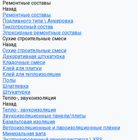
Ремонтные составы
Назад
Ремонтные составы
Подливного типа \ Анкеровка
Тиксотропный состав
Эпоксидные ремонтные составы
Сухие строительные смеси
Назад
Сухие строительные смеси
Декоративная штукатурка
Кладочные смеси
Клей для плитки
Клей для теплоизоляции
Полы
Шпатлевка
Штукатурки
Тепло-, звукоизоляция
Назад
Тепло-, звукоизоляция
Звукоизоляционные панели/плиты
Базальтовая изоляция
Ветроизоляционные и пароизоляционные плёнки
Минеральная вата
Экструдированный пенополистирол \ XPS