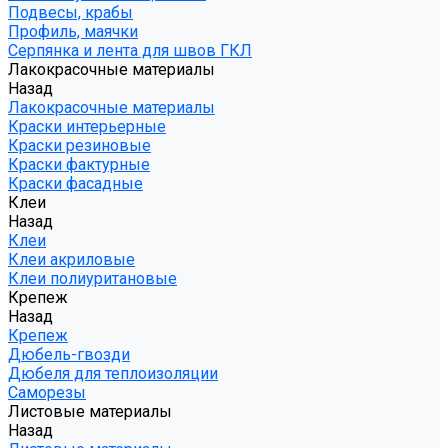
Подвесы, крабы
Профиль, маячки
Серпянка и лента для швов ГКЛ
Лакокрасочные материалы
Назад
Лакокрасочные материалы
Краски интерьерные
Краски резиновые
Краски фактурные
Краски фасадные
Клеи
Назад
Клеи
Клеи акриловые
Клеи полиуритановые
Крепеж
Назад
Крепеж
Дюбель-гвозди
Дюбеля для теплоизоляции
Саморезы
Листовые материалы
Назад