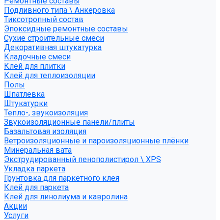
Ремонтные составы
Подливного типа \ Анкеровка
Тиксотропный состав
Эпоксидные ремонтные составы
Сухие строительные смеси
Декоративная штукатурка
Кладочные смеси
Клей для плитки
Клей для теплоизоляции
Полы
Шпатлевка
Штукатурки
Тепло-, звукоизоляция
Звукоизоляционные панели/плиты
Базальтовая изоляция
Ветроизоляционные и пароизоляционные плёнки
Минеральная вата
Экструдированный пенополистирол \ XPS
Укладка паркета
Грунтовка для паркетного клея
Клей для паркета
Клей для линолиума и кавролина
Акции
Услуги