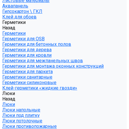
Листовые материалы
Аквапанель
Гипсокартон \ ГКЛ
Клей для обоев
Герметики
Назад
Герметики
Герметики для OSB
Герметики для бетонных полов
Герметики для дерева
Герметики для кровли
Герметики для межпанельных швов
Герметики для монтажа оконных конструкций
Герметики для паркета
Герметики санитарные
Герметики силиконовые
Клей-герметики «жидкие гвозди»
Люки
Назад
Люки
Люки напольные
Люки под плитку
Люки потолочные
Люки противопожарные