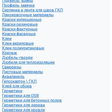
Подвесы, крабы
Профиль, маячки
Серпянка и лента для швов ГКЛ
Лакокрасочные материалы
Краски интерьерные
Краски резиновые
Краски фактурные
Краски фасадные
Клеи
Клеи акриловые
Клеи полиуритановые
Крепеж
Дюбель-гвозди
Дюбеля для теплоизоляции
Саморезы
Листовые материалы
Аквапанель
Гипсокартон \ ГКЛ
Клей для обоев
Герметики
Герметики для OSB
Герметики для бетонных полов
Герметики для дерева
Герметики для кровли