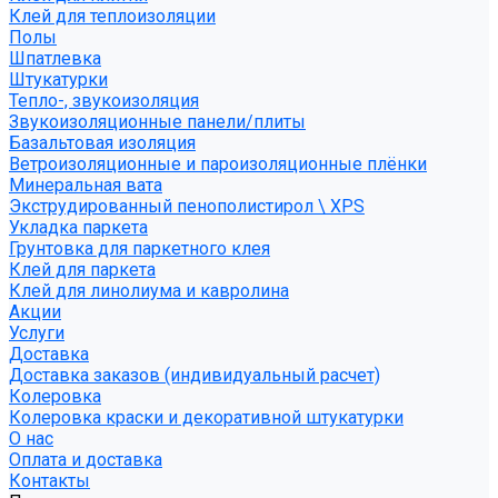
Клей для теплоизоляции
Полы
Шпатлевка
Штукатурки
Тепло-, звукоизоляция
Звукоизоляционные панели/плиты
Базальтовая изоляция
Ветроизоляционные и пароизоляционные плёнки
Минеральная вата
Экструдированный пенополистирол \ XPS
Укладка паркета
Грунтовка для паркетного клея
Клей для паркета
Клей для линолиума и кавролина
Акции
Услуги
Доставка
Доставка заказов (индивидуальный расчет)
Колеровка
Колеровка краски и декоративной штукатурки
О нас
Оплата и доставка
Контакты