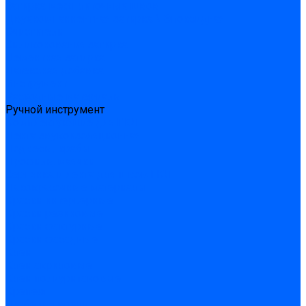
Затирка межплиточных швов
Двухкомпаннентная затирка \ Эпоксидная
Очистители
Силиконования затирка
Цементная затирка
Латексная добавка
Инструмент
Расходные материалы
Ручной инструмент
Комплектующие для ГКЛ
Лента звукоизоляционная
Подвесы, крабы
Профиль, маячки
Серпянка и лента для швов ГКЛ
Лакокрасочные материалы
Краски интерьерные
Краски резиновые
Краски фактурные
Краски фасадные
Клеи
Клеи акриловые
Клеи полиуритановые
Крепеж
Дюбель-гвозди