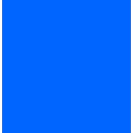
Дюбеля для теплоизоляции
Саморезы
Листовые материалы
Аквапанель
Гипсокартон \ ГКЛ
Клей для обоев
Герметики
Герметики для OSB
Герметики для бетонных полов
Герметики для дерева
Герметики для кровли
Герметики для межпанельных швов
Герметики для монтажа оконных конструкций
Герметики для паркета
Герметики санитарные
Герметики силиконовые
Клей-герметики «жидкие гвозди»
Люки
Люки напольные
Люки под плитку
Люки потолочные
Люки противопожарные
Ремонтные составы