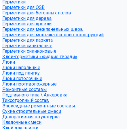
Герметики
Герметики для OSB
Герметики для бетонных полов
Герметики для дерева
Герметики для кровли
Герметики для межпанельных швов
Герметики для монтажа оконных конструкций
Герметики для паркета
Герметики санитарные
Герметики силиконовые
Клей-герметики «жидкие гвозди»
Люки
Люки напольные
Люки под плитку
Люки потолочные
Люки противопожарные
Ремонтные составы
Подливного типа \ Анкеровка
Тиксотропный состав
Эпоксидные ремонтные составы
Сухие строительные смеси
Декоративная штукатурка
Кладочные смеси
Клей для плитки