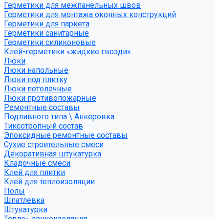
Герметики для межпанельных швов
Герметики для монтажа оконных конструкций
Герметики для паркета
Герметики санитарные
Герметики силиконовые
Клей-герметики «жидкие гвозди»
Люки
Люки напольные
Люки под плитку
Люки потолочные
Люки противопожарные
Ремонтные составы
Подливного типа \ Анкеровка
Тиксотропный состав
Эпоксидные ремонтные составы
Сухие строительные смеси
Декоративная штукатурка
Кладочные смеси
Клей для плитки
Клей для теплоизоляции
Полы
Шпатлевка
Штукатурки
Тепло-, звукоизоляция