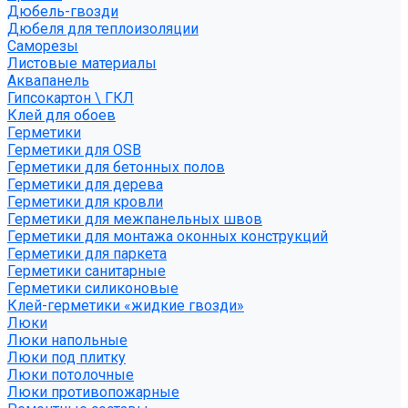
Дюбель-гвозди
Дюбеля для теплоизоляции
Саморезы
Листовые материалы
Аквапанель
Гипсокартон \ ГКЛ
Клей для обоев
Герметики
Герметики для OSB
Герметики для бетонных полов
Герметики для дерева
Герметики для кровли
Герметики для межпанельных швов
Герметики для монтажа оконных конструкций
Герметики для паркета
Герметики санитарные
Герметики силиконовые
Клей-герметики «жидкие гвозди»
Люки
Люки напольные
Люки под плитку
Люки потолочные
Люки противопожарные