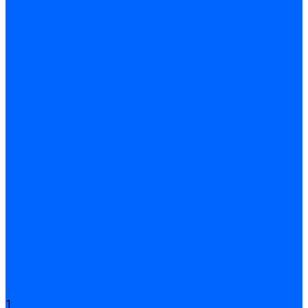
Подливного типа \ Анкеровка
Тиксотропный состав
Эпоксидные ремонтные составы
Сухие строительные смеси
Декоративная штукатурка
Кладочные смеси
Клей для плитки
Клей для теплоизоляции
Полы
Шпатлевка
Штукатурки
Тепло-, звукоизоляция
Звукоизоляционные панели/плиты
Базальтовая изоляция
Ветроизоляционные и пароизоляционные плёнки
Минеральная вата
Экструдированный пенополистирол \ XPS
Укладка паркета
Грунтовка для паркетного клея
Клей для паркета
Клей для линолиума и кавролина
Акции
Услуги
1