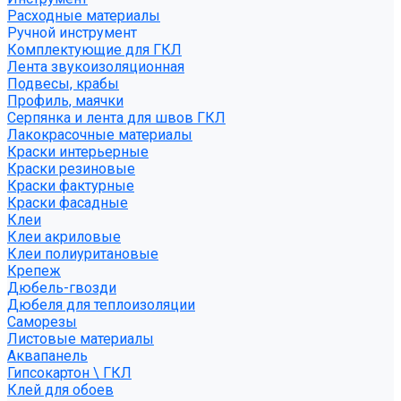
Расходные материалы
Ручной инструмент
Комплектующие для ГКЛ
Лента звукоизоляционная
Подвесы, крабы
Профиль, маячки
Серпянка и лента для швов ГКЛ
Лакокрасочные материалы
Краски интерьерные
Краски резиновые
Краски фактурные
Краски фасадные
Клеи
Клеи акриловые
Клеи полиуритановые
Крепеж
Дюбель-гвозди
Дюбеля для теплоизоляции
Саморезы
Листовые материалы
Аквапанель
Гипсокартон \ ГКЛ
Клей для обоев