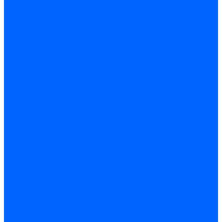
Расходные материалы
Ручной инструмент
Комплектующие для ГКЛ
Лента звукоизоляционная
Подвесы, крабы
Профиль, маячки
Серпянка и лента для швов ГКЛ
Лакокрасочные материалы
Краски интерьерные
Краски резиновые
Краски фактурные
Краски фасадные
Клеи
Клеи акриловые
Клеи полиуритановые
Крепеж
Дюбель-гвозди
Дюбеля для теплоизоляции
Саморезы
Листовые материалы
Аквапанель
Гипсокартон \ ГКЛ
Клей для обоев
Герметики