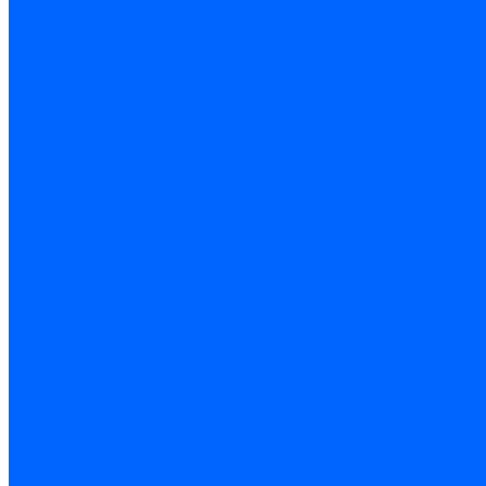
Комплектующие для ГКЛ
Лента звукоизоляционная
Подвесы, крабы
Профиль, маячки
Серпянка и лента для швов ГКЛ
Лакокрасочные материалы
Краски интерьерные
Краски резиновые
Краски фактурные
Краски фасадные
Клеи
Клеи акриловые
Клеи полиуритановые
Крепеж
Дюбель-гвозди
Дюбеля для теплоизоляции
Саморезы
Листовые материалы
Аквапанель
Гипсокартон \ ГКЛ
Клей для обоев
Герметики
Герметики для OSB
Герметики для бетонных полов