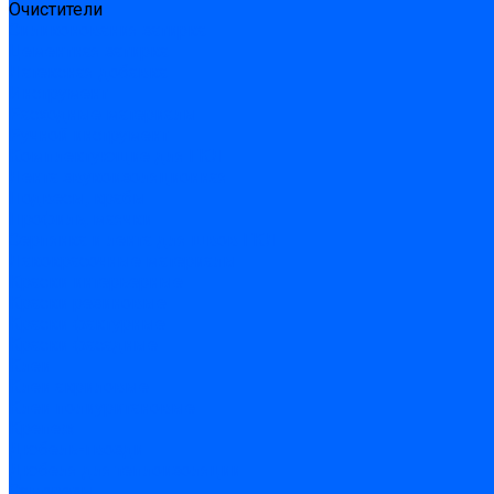
Очистители
Силиконования затирка
Цементная затирка
Латексная добавка
Инструмент
Расходные материалы
Ручной инструмент
Комплектующие для ГКЛ
Лента звукоизоляционная
Подвесы, крабы
Профиль, маячки
Серпянка и лента для швов ГКЛ
Лакокрасочные материалы
Краски интерьерные
Краски резиновые
Краски фактурные
Краски фасадные
Клеи
Клеи акриловые
Клеи полиуритановые
Крепеж
Дюбель-гвозди
Дюбеля для теплоизоляции
Саморезы