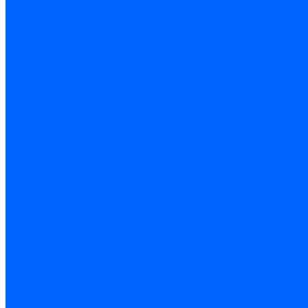
Герметики для дерева
Герметики для кровли
Герметики для межпанельных швов
Герметики для монтажа оконных конструкций
Герметики для паркета
Герметики санитарные
Герметики силиконовые
Клей-герметики «жидкие гвозди»
Люки
Люки напольные
Люки под плитку
Люки потолочные
Люки противопожарные
Ремонтные составы
Подливного типа \ Анкеровка
Тиксотропный состав
Эпоксидные ремонтные составы
Сухие строительные смеси
Декоративная штукатурка
Кладочные смеси
Клей для плитки
Клей для теплоизоляции
Полы
Шпатлевка