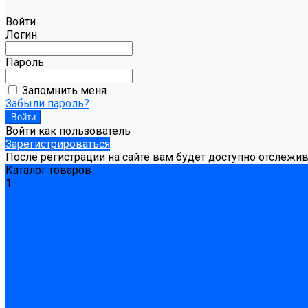
Войти
Логин
Пароль
Запомнить меня
Забыли пароль?
Войти как пользователь
Зарегистрироваться
После регистрации на сайте вам будет доступно отслежи
Каталог товаров
1
Гидроизоляция
Готовая к применению
Двухкомпонентная гидроизоляция
Жёсткая гидроизоляция \ Сухая
Проникающая гидроизоляция \ Сухая
Шнур, полотна и ленты гидроизоляционные
Грунтовка
Затирка межплиточных швов
Двухкомпаннентная затирка \ Эпоксидная