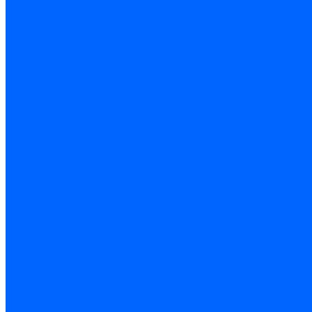
Колеровка
Колеровка краски и декоративной штукатурки
О нас
Оплата и доставка
Контакты
...
Каталог товаров
Гидроизоляция
Готовая к применению
Двухкомпонентная гидроизоляция
Жёсткая гидроизоляция \ Сухая
Проникающая гидроизоляция \ Сухая
Шнур, полотна и ленты гидроизоляционные
Грунтовка
Затирка межплиточных швов
Двухкомпаннентная затирка \ Эпоксидная
Очистители
Силиконования затирка
Цементная затирка
Латексная добавка
Инструмент
Расходные материалы
Ручной инструмент