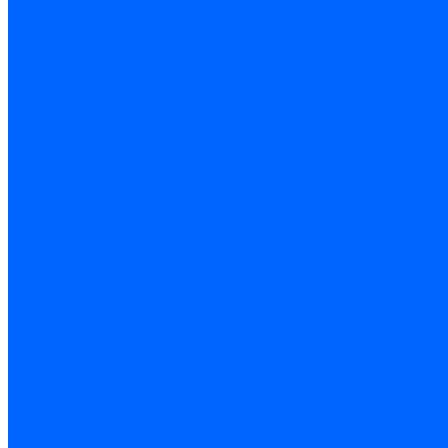
Листовые материалы
Аквапанель
Гипсокартон \ ГКЛ
Клей для обоев
Герметики
Герметики для OSB
Герметики для бетонных полов
Герметики для дерева
Герметики для кровли
Герметики для межпанельных швов
Герметики для монтажа оконных конструкций
Герметики для паркета
Герметики санитарные
Герметики силиконовые
Клей-герметики «жидкие гвозди»
Люки
Люки напольные
Люки под плитку
Люки потолочные
Люки противопожарные
Ремонтные составы
Подливного типа \ Анкеровка
Тиксотропный состав