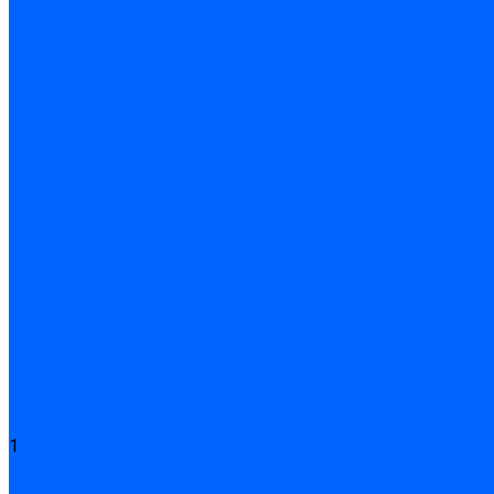
Эпоксидные ремонтные составы
Сухие строительные смеси
Декоративная штукатурка
Кладочные смеси
Клей для плитки
Клей для теплоизоляции
Полы
Шпатлевка
Штукатурки
Тепло-, звукоизоляция
Звукоизоляционные панели/плиты
Базальтовая изоляция
Ветроизоляционные и пароизоляционные плёнки
Минеральная вата
Экструдированный пенополистирол \ XPS
Укладка паркета
Грунтовка для паркетного клея
Клей для паркета
Клей для линолиума и кавролина
Акции
Услуги
1
Доставка
Доставка заказов (индивидуальный расчет)