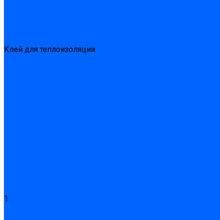
Эпоксидные ремонтные составы
Сухие строительные смеси
Декоративная штукатурка
Кладочные смеси
Клей для плитки
Клей для теплоизоляции
Полы
Шпатлевка
Штукатурки
Тепло-, звукоизоляция
Звукоизоляционные панели/плиты
Базальтовая изоляция
Ветроизоляционные и пароизоляционные плёнки
Минеральная вата
Экструдированный пенополистирол \ XPS
Укладка паркета
Грунтовка для паркетного клея
Клей для паркета
Клей для линолиума и кавролина
Акции
Услуги
1
Доставка
Доставка заказов (индивидуальный расчет)