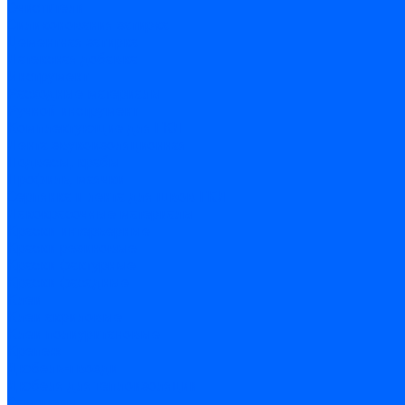
Очистители
Силиконования затирка
Цементная затирка
Латексная добавка
Инструмент
Расходные материалы
Ручной инструмент
Комплектующие для ГКЛ
Лента звукоизоляционная
Подвесы, крабы
Профиль, маячки
Серпянка и лента для швов ГКЛ
Лакокрасочные материалы
Краски интерьерные
Краски резиновые
Краски фактурные
Краски фасадные
Клеи
Клеи акриловые
Клеи полиуритановые
Крепеж
Дюбель-гвозди
Дюбеля для теплоизоляции
Саморезы