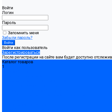
Войти
Логин
Пароль
Запомнить меня
Забыли пароль?
Войти как пользователь
Зарегистрироваться
После регистрации на сайте вам будет доступно отслежи
Каталог товаров
1
Гидроизоляция
Готовая к применению
Двухкомпонентная гидроизоляция
Жёсткая гидроизоляция \ Сухая
Проникающая гидроизоляция \ Сухая
Шнур, полотна и ленты гидроизоляционные
Грунтовка
Затирка межплиточных швов
Двухкомпаннентная затирка \ Эпоксидная