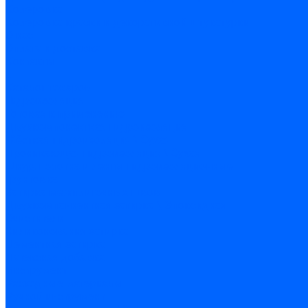
Колеровка
Колеровка краски и декоративной штукатурки
О нас
Оплата и доставка
Контакты
...
Каталог товаров
Гидроизоляция
Готовая к применению
Двухкомпонентная гидроизоляция
Жёсткая гидроизоляция \ Сухая
Проникающая гидроизоляция \ Сухая
Шнур, полотна и ленты гидроизоляционные
Грунтовка
Затирка межплиточных швов
Двухкомпаннентная затирка \ Эпоксидная
Очистители
Силиконования затирка
Цементная затирка
Латексная добавка
Инструмент
Расходные материалы
Ручной инструмент