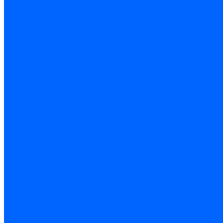
Комплектующие для ГКЛ
Лента звукоизоляционная
Подвесы, крабы
Профиль, маячки
Серпянка и лента для швов ГКЛ
Лакокрасочные материалы
Краски интерьерные
Краски резиновые
Краски фактурные
Краски фасадные
Клеи
Клеи акриловые
Клеи полиуритановые
Крепеж
Дюбель-гвозди
Дюбеля для теплоизоляции
Саморезы
Листовые материалы
Аквапанель
Гипсокартон \ ГКЛ
Клей для обоев
Герметики
Герметики для OSB
Герметики для бетонных полов