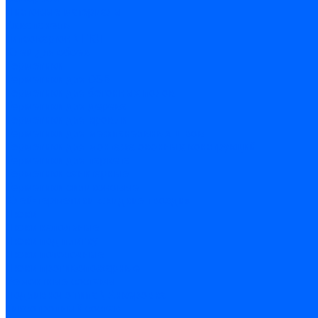
Листовые материалы
Аквапанель
Гипсокартон \ ГКЛ
Клей для обоев
Герметики
Герметики для OSB
Герметики для бетонных полов
Герметики для дерева
Герметики для кровли
Герметики для межпанельных швов
Герметики для монтажа оконных конструкций
Герметики для паркета
Герметики санитарные
Герметики силиконовые
Клей-герметики «жидкие гвозди»
Люки
Люки напольные
Люки под плитку
Люки потолочные
Люки противопожарные
Ремонтные составы
Подливного типа \ Анкеровка
Тиксотропный состав