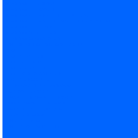
Герметики для дерева
Герметики для кровли
Герметики для межпанельных швов
Герметики для монтажа оконных конструкций
Герметики для паркета
Герметики санитарные
Герметики силиконовые
Клей-герметики «жидкие гвозди»
Люки
Люки напольные
Люки под плитку
Люки потолочные
Люки противопожарные
Ремонтные составы
Подливного типа \ Анкеровка
Тиксотропный состав
Эпоксидные ремонтные составы
Сухие строительные смеси
Декоративная штукатурка
Кладочные смеси
Клей для плитки
Клей для теплоизоляции
Полы
Шпатлевка