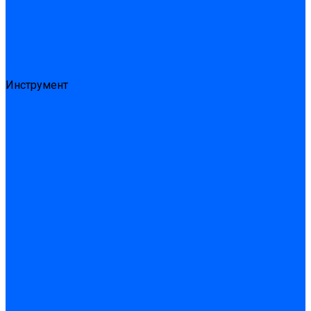
Затирка межплиточных швов
Двухкомпаннентная затирка \ Эпоксидная
Очистители
Силиконования затирка
Цементная затирка
Латексная добавка
Инструмент
Расходные материалы
Ручной инструмент
Комплектующие для ГКЛ
Лента звукоизоляционная
Подвесы, крабы
Профиль, маячки
Серпянка и лента для швов ГКЛ
Лакокрасочные материалы
Краски интерьерные
Краски резиновые
Краски фактурные
Краски фасадные
Клеи
Клеи акриловые
Клеи полиуритановые
Крепеж
Дюбель-гвозди