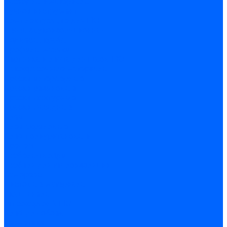
Расходные материалы
Ручной инструмент
Комплектующие для ГКЛ
Лента звукоизоляционная
Подвесы, крабы
Профиль, маячки
Серпянка и лента для швов ГКЛ
Лакокрасочные материалы
Краски интерьерные
Краски резиновые
Краски фактурные
Краски фасадные
Клеи
Клеи акриловые
Клеи полиуритановые
Крепеж
Дюбель-гвозди
Дюбеля для теплоизоляции
Саморезы
Листовые материалы
Аквапанель
Гипсокартон \ ГКЛ
Клей для обоев
Герметики