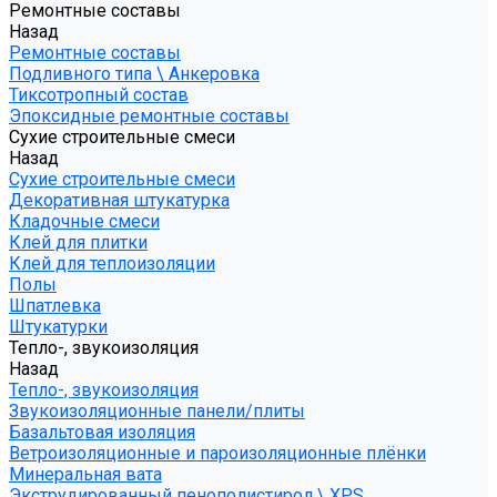
Ремонтные составы
Назад
Ремонтные составы
Подливного типа \ Анкеровка
Тиксотропный состав
Эпоксидные ремонтные составы
Сухие строительные смеси
Назад
Сухие строительные смеси
Декоративная штукатурка
Кладочные смеси
Клей для плитки
Клей для теплоизоляции
Полы
Шпатлевка
Штукатурки
Тепло-, звукоизоляция
Назад
Тепло-, звукоизоляция
Звукоизоляционные панели/плиты
Базальтовая изоляция
Ветроизоляционные и пароизоляционные плёнки
Минеральная вата
Экструдированный пенополистирол \ XPS