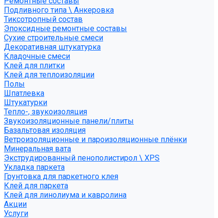
Ремонтные составы
Подливного типа \ Анкеровка
Тиксотропный состав
Эпоксидные ремонтные составы
Сухие строительные смеси
Декоративная штукатурка
Кладочные смеси
Клей для плитки
Клей для теплоизоляции
Полы
Шпатлевка
Штукатурки
Тепло-, звукоизоляция
Звукоизоляционные панели/плиты
Базальтовая изоляция
Ветроизоляционные и пароизоляционные плёнки
Минеральная вата
Экструдированный пенополистирол \ XPS
Укладка паркета
Грунтовка для паркетного клея
Клей для паркета
Клей для линолиума и кавролина
Акции
Услуги