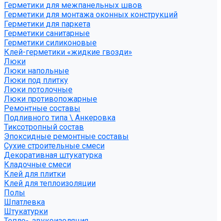
Герметики для межпанельных швов
Герметики для монтажа оконных конструкций
Герметики для паркета
Герметики санитарные
Герметики силиконовые
Клей-герметики «жидкие гвозди»
Люки
Люки напольные
Люки под плитку
Люки потолочные
Люки противопожарные
Ремонтные составы
Подливного типа \ Анкеровка
Тиксотропный состав
Эпоксидные ремонтные составы
Сухие строительные смеси
Декоративная штукатурка
Кладочные смеси
Клей для плитки
Клей для теплоизоляции
Полы
Шпатлевка
Штукатурки
Тепло-, звукоизоляция