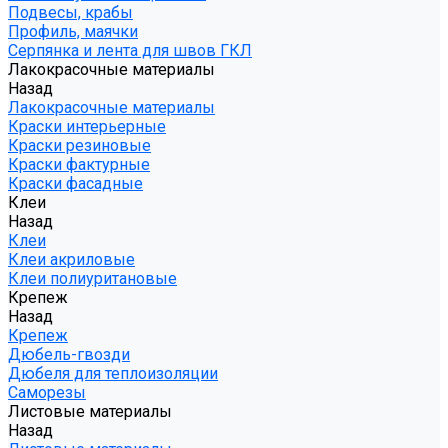
Подвесы, крабы
Профиль, маячки
Серпянка и лента для швов ГКЛ
Лакокрасочные материалы
Назад
Лакокрасочные материалы
Краски интерьерные
Краски резиновые
Краски фактурные
Краски фасадные
Клеи
Назад
Клеи
Клеи акриловые
Клеи полиуритановые
Крепеж
Назад
Крепеж
Дюбель-гвозди
Дюбеля для теплоизоляции
Саморезы
Листовые материалы
Назад