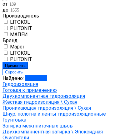
от
до
Производитель
LITOKOL
PLITONIT
МАПЕИ
Бренд
Mapei
LITOKOL
PLITONIT
Найдено:
Показать
Гидроизоляция
Готовая к применению
Двухкомпонентная гидроизоляция
Жёсткая гидроизоляция \ Сухая
Проникающая гидроизоляция \ Сухая
Шнур, полотна и ленты гидроизоляционные
Грунтовка
Затирка межплиточных швов
Двухкомпаннентная затирка \ Эпоксидная
Очистители