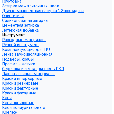
Грунтовка
Затирка межплиточных швов
Двухкомпаннентная затирка \ Эпоксидная
Очистители
Силиконования затирка
Цементная затирка
Латексная добавка
Инструмент
Расходные материалы
Ручной инструмент
Комплектующие для ГКЛ
Лента звукоизоляционная
Подвесы, крабы
Профиль, маячки
Серпянка и лента для швов ГКЛ
Лакокрасочные материалы
Краски интерьерные
Краски резиновые
Краски фактурные
Краски фасадные
Клеи
Клеи акриловые
Клеи полиуритановые
Крепеж