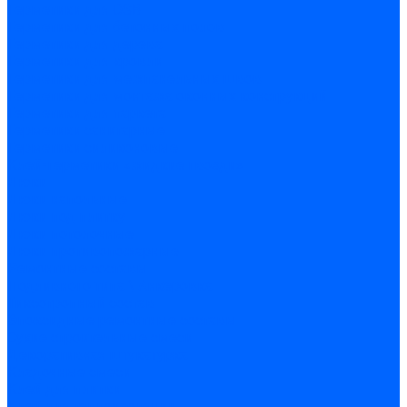
Герметики для OSB
Герметики для бетонных полов
Герметики для дерева
Герметики для кровли
Герметики для межпанельных швов
Герметики для монтажа оконных конструкций
Герметики для паркета
Герметики санитарные
Герметики силиконовые
Клей-герметики «жидкие гвозди»
Люки
Люки напольные
Люки под плитку
Люки потолочные
Люки противопожарные
Ремонтные составы
Подливного типа \ Анкеровка
Тиксотропный состав
Эпоксидные ремонтные составы
Сухие строительные смеси
Декоративная штукатурка
Кладочные смеси
Клей для плитки
Клей для теплоизоляции