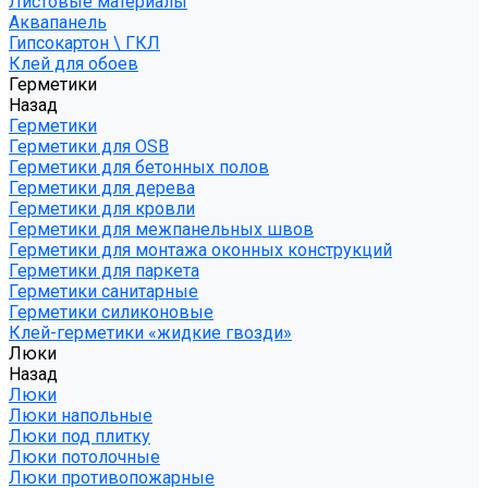
Листовые материалы
Аквапанель
Гипсокартон \ ГКЛ
Клей для обоев
Герметики
Назад
Герметики
Герметики для OSB
Герметики для бетонных полов
Герметики для дерева
Герметики для кровли
Герметики для межпанельных швов
Герметики для монтажа оконных конструкций
Герметики для паркета
Герметики санитарные
Герметики силиконовые
Клей-герметики «жидкие гвозди»
Люки
Назад
Люки
Люки напольные
Люки под плитку
Люки потолочные
Люки противопожарные