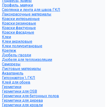
Подвесы, крабы
Профиль, маячки
Серпянка и лента для швов ГКЛ
Лакокрасочные материалы
Краски интерьерные
Краски резиновые
Краски фактурные
Краски фасадные
Клеи
Клеи акриловые
Клеи полиуритановые
Крепеж
Дюбель-гвозди
Дюбеля для теплоизоляции
Саморезы
Листовые материалы
Аквапанель
Гипсокартон \ ГКЛ
Клей для обоев
Герметики
Герметики для OSB
Герметики для бетонных полов
Герметики для дерева
Герметики для кровли