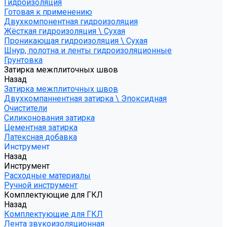
Гидроизоляция
Готовая к применению
Двухкомпонентная гидроизоляция
Жёсткая гидроизоляция \ Сухая
Проникающая гидроизоляция \ Сухая
Шнур, полотна и ленты гидроизоляционные
Грунтовка
Затирка межплиточных швов
Назад
Затирка межплиточных швов
Двухкомпаннентная затирка \ Эпоксидная
Очистители
Силиконования затирка
Цементная затирка
Латексная добавка
Инструмент
Назад
Инструмент
Расходные материалы
Ручной инструмент
Комплектующие для ГКЛ
Назад
Комплектующие для ГКЛ
Лента звукоизоляционная