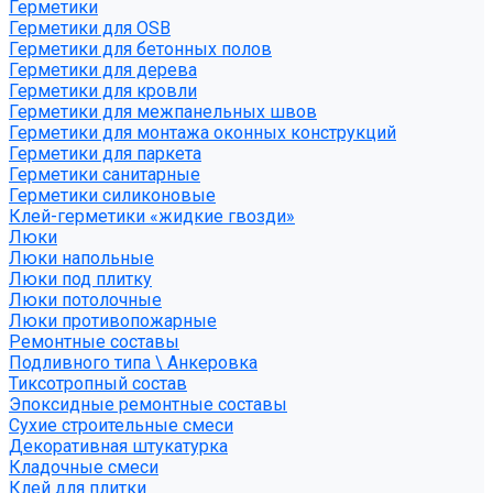
Герметики
Герметики для OSB
Герметики для бетонных полов
Герметики для дерева
Герметики для кровли
Герметики для межпанельных швов
Герметики для монтажа оконных конструкций
Герметики для паркета
Герметики санитарные
Герметики силиконовые
Клей-герметики «жидкие гвозди»
Люки
Люки напольные
Люки под плитку
Люки потолочные
Люки противопожарные
Ремонтные составы
Подливного типа \ Анкеровка
Тиксотропный состав
Эпоксидные ремонтные составы
Сухие строительные смеси
Декоративная штукатурка
Кладочные смеси
Клей для плитки