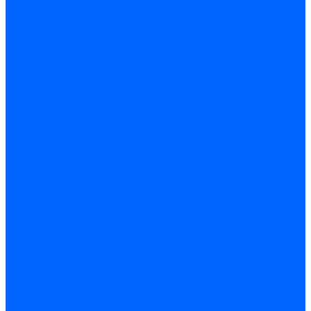
Доставка
Доставка заказов (индивидуальный расчет)
Колеровка
Колеровка краски и декоративной штукатурки
О нас
Оплата и доставка
Контакты
...
Каталог товаров
Гидроизоляция
Готовая к применению
Двухкомпонентная гидроизоляция
Жёсткая гидроизоляция \ Сухая
Проникающая гидроизоляция \ Сухая
Шнур, полотна и ленты гидроизоляционные
Грунтовка
Затирка межплиточных швов
Двухкомпаннентная затирка \ Эпоксидная
Очистители
Силиконования затирка
Цементная затирка
Латексная добавка
Инструмент