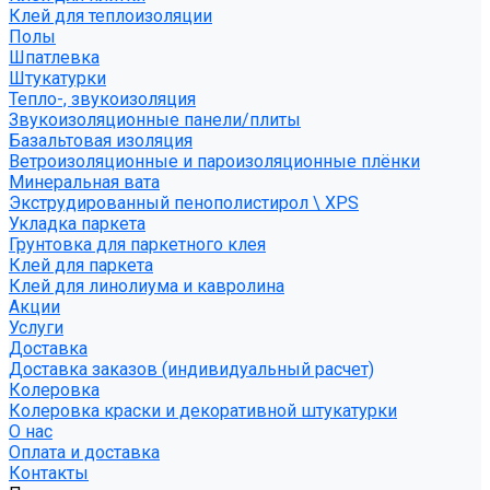
Клей для теплоизоляции
Полы
Шпатлевка
Штукатурки
Тепло-, звукоизоляция
Звукоизоляционные панели/плиты
Базальтовая изоляция
Ветроизоляционные и пароизоляционные плёнки
Минеральная вата
Экструдированный пенополистирол \ XPS
Укладка паркета
Грунтовка для паркетного клея
Клей для паркета
Клей для линолиума и кавролина
Акции
Услуги
Доставка
Доставка заказов (индивидуальный расчет)
Колеровка
Колеровка краски и декоративной штукатурки
О нас
Оплата и доставка
Контакты