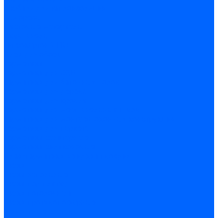
Дюбеля для теплоизоляции
Саморезы
Листовые материалы
Аквапанель
Гипсокартон \ ГКЛ
Клей для обоев
Герметики
Герметики для OSB
Герметики для бетонных полов
Герметики для дерева
Герметики для кровли
Герметики для межпанельных швов
Герметики для монтажа оконных конструкций
Герметики для паркета
Герметики санитарные
Герметики силиконовые
Клей-герметики «жидкие гвозди»
Люки
Люки напольные
Люки под плитку
Люки потолочные
Люки противопожарные
Ремонтные составы