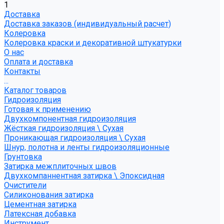
1
Доставка
Доставка заказов (индивидуальный расчет)
Колеровка
Колеровка краски и декоративной штукатурки
О нас
Оплата и доставка
Контакты
...
Каталог товаров
Гидроизоляция
Готовая к применению
Двухкомпонентная гидроизоляция
Жёсткая гидроизоляция \ Сухая
Проникающая гидроизоляция \ Сухая
Шнур, полотна и ленты гидроизоляционные
Грунтовка
Затирка межплиточных швов
Двухкомпаннентная затирка \ Эпоксидная
Очистители
Силиконования затирка
Цементная затирка
Латексная добавка
Инструмент