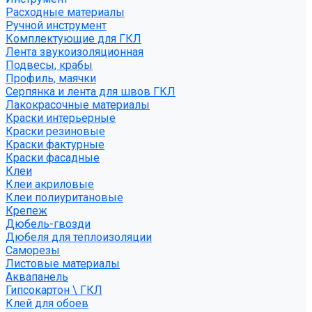
Расходные материалы
Ручной инструмент
Комплектующие для ГКЛ
Лента звукоизоляционная
Подвесы, крабы
Профиль, маячки
Серпянка и лента для швов ГКЛ
Лакокрасочные материалы
Краски интерьерные
Краски резиновые
Краски фактурные
Краски фасадные
Клеи
Клеи акриловые
Клеи полиуритановые
Крепеж
Дюбель-гвозди
Дюбеля для теплоизоляции
Саморезы
Листовые материалы
Аквапанель
Гипсокартон \ ГКЛ
Клей для обоев