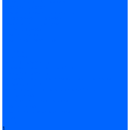
Подливного типа \ Анкеровка
Тиксотропный состав
Эпоксидные ремонтные составы
Сухие строительные смеси
Декоративная штукатурка
Кладочные смеси
Клей для плитки
Клей для теплоизоляции
Полы
Шпатлевка
Штукатурки
Тепло-, звукоизоляция
Звукоизоляционные панели/плиты
Базальтовая изоляция
Ветроизоляционные и пароизоляционные плёнки
Минеральная вата
Экструдированный пенополистирол \ XPS
Укладка паркета
Грунтовка для паркетного клея
Клей для паркета
Клей для линолиума и кавролина
Акции
Услуги
1