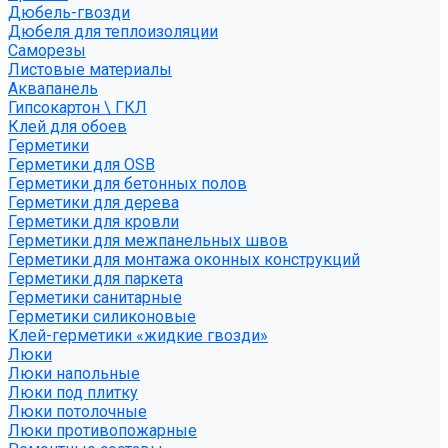
Дюбель-гвозди
Дюбеля для теплоизоляции
Саморезы
Листовые материалы
Аквапанель
Гипсокартон \ ГКЛ
Клей для обоев
Герметики
Герметики для OSB
Герметики для бетонных полов
Герметики для дерева
Герметики для кровли
Герметики для межпанельных швов
Герметики для монтажа оконных конструкций
Герметики для паркета
Герметики санитарные
Герметики силиконовые
Клей-герметики «жидкие гвозди»
Люки
Люки напольные
Люки под плитку
Люки потолочные
Люки противопожарные