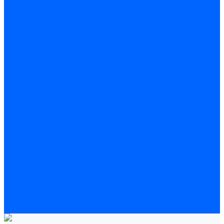
Полы
Шпатлевка
Штукатурки
Тепло-, звукоизоляция
Звукоизоляционные панели/плиты
Базальтовая изоляция
Ветроизоляционные и пароизоляционные плёнки
Минеральная вата
Экструдированный пенополистирол \ XPS
Укладка паркета
Грунтовка для паркетного клея
Клей для паркета
Клей для линолиума и кавролина
Акции
Услуги
Доставка
Доставка заказов (индивидуальный расчет)
Колеровка
Колеровка краски и декоративной штукатурки
О нас
Оплата и доставка
Контакты