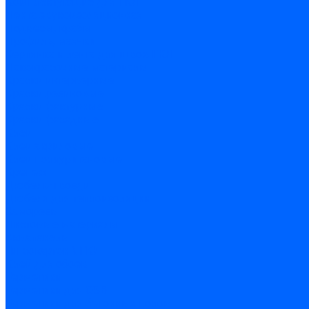
Комплектующие для ГКЛ
Лента звукоизоляционная
Подвесы, крабы
Профиль, маячки
Серпянка и лента для швов ГКЛ
Лакокрасочные материалы
Краски интерьерные
Краски резиновые
Краски фактурные
Краски фасадные
Клеи
Клеи акриловые
Клеи полиуритановые
Крепеж
Дюбель-гвозди
Дюбеля для теплоизоляции
Саморезы
Листовые материалы
Аквапанель
Гипсокартон \ ГКЛ
Клей для обоев
Герметики
Герметики для OSB
Герметики для бетонных полов