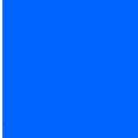
Эпоксидные ремонтные составы
Сухие строительные смеси
Декоративная штукатурка
Кладочные смеси
Клей для плитки
Клей для теплоизоляции
Полы
Шпатлевка
Штукатурки
Тепло-, звукоизоляция
Звукоизоляционные панели/плиты
Базальтовая изоляция
Ветроизоляционные и пароизоляционные плёнки
Минеральная вата
Экструдированный пенополистирол \ XPS
Укладка паркета
Грунтовка для паркетного клея
Клей для паркета
Клей для линолиума и кавролина
Акции
Услуги
1
Доставка
Доставка заказов (индивидуальный расчет)