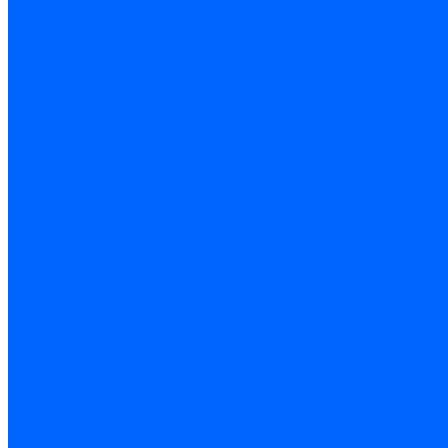
Листовые материалы
Аквапанель
Гипсокартон \ ГКЛ
Клей для обоев
Герметики
Герметики для OSB
Герметики для бетонных полов
Герметики для дерева
Герметики для кровли
Герметики для межпанельных швов
Герметики для монтажа оконных конструкций
Герметики для паркета
Герметики санитарные
Герметики силиконовые
Клей-герметики «жидкие гвозди»
Люки
Люки напольные
Люки под плитку
Люки потолочные
Люки противопожарные
Ремонтные составы
Подливного типа \ Анкеровка
Тиксотропный состав