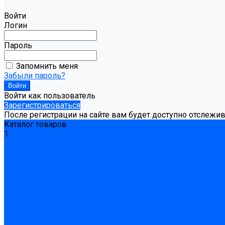
Войти
Логин
Пароль
Запомнить меня
Забыли пароль?
Войти как пользователь
Зарегистрироваться
После регистрации на сайте вам будет доступно отслежи
Каталог товаров
1
Гидроизоляция
Готовая к применению
Двухкомпонентная гидроизоляция
Жёсткая гидроизоляция \ Сухая
Проникающая гидроизоляция \ Сухая
Шнур, полотна и ленты гидроизоляционные
Грунтовка
Затирка межплиточных швов
Двухкомпаннентная затирка \ Эпоксидная