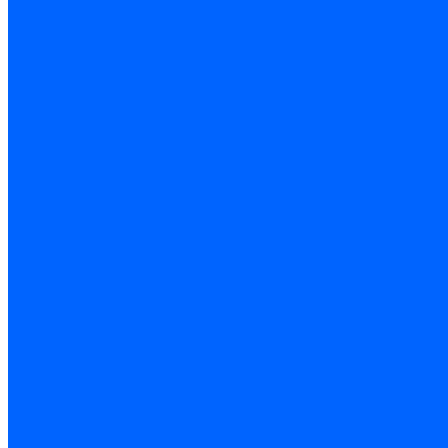
Герметики для дерева
Герметики для кровли
Герметики для межпанельных швов
Герметики для монтажа оконных конструкций
Герметики для паркета
Герметики санитарные
Герметики силиконовые
Клей-герметики «жидкие гвозди»
Люки
Люки напольные
Люки под плитку
Люки потолочные
Люки противопожарные
Ремонтные составы
Подливного типа \ Анкеровка
Тиксотропный состав
Эпоксидные ремонтные составы
Сухие строительные смеси
Декоративная штукатурка
Кладочные смеси
Клей для плитки
Клей для теплоизоляции
Полы
Шпатлевка