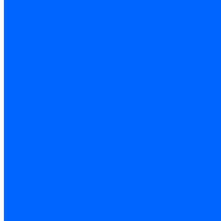
Колеровка
Колеровка краски и декоративной штукатурки
О нас
Оплата и доставка
Контакты
...
Каталог товаров
Гидроизоляция
Готовая к применению
Двухкомпонентная гидроизоляция
Жёсткая гидроизоляция \ Сухая
Проникающая гидроизоляция \ Сухая
Шнур, полотна и ленты гидроизоляционные
Грунтовка
Затирка межплиточных швов
Двухкомпаннентная затирка \ Эпоксидная
Очистители
Силиконования затирка
Цементная затирка
Латексная добавка
Инструмент
Расходные материалы
Ручной инструмент