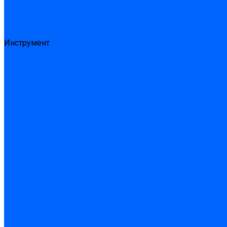
Очистители
Силиконования затирка
Цементная затирка
Латексная добавка
Инструмент
Расходные материалы
Ручной инструмент
Комплектующие для ГКЛ
Лента звукоизоляционная
Подвесы, крабы
Профиль, маячки
Серпянка и лента для швов ГКЛ
Лакокрасочные материалы
Краски интерьерные
Краски резиновые
Краски фактурные
Краски фасадные
Клеи
Клеи акриловые
Клеи полиуритановые
Крепеж
Дюбель-гвозди
Дюбеля для теплоизоляции
Саморезы