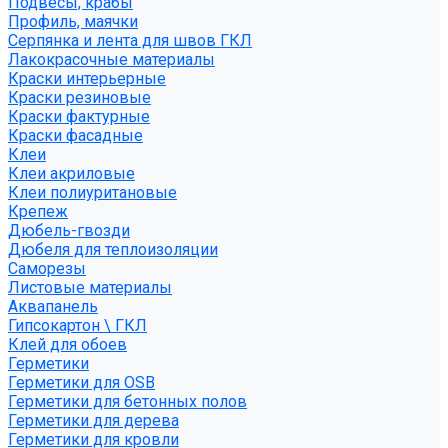
Подвесы, крабы
Профиль, маячки
Серпянка и лента для швов ГКЛ
Лакокрасочные материалы
Краски интерьерные
Краски резиновые
Краски фактурные
Краски фасадные
Клеи
Клеи акриловые
Клеи полиуритановые
Крепеж
Дюбель-гвозди
Дюбеля для теплоизоляции
Саморезы
Листовые материалы
Аквапанель
Гипсокартон \ ГКЛ
Клей для обоев
Герметики
Герметики для OSB
Герметики для бетонных полов
Герметики для дерева
Герметики для кровли