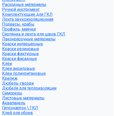
Расходные материалы
Ручной инструмент
Комплектующие для ГКЛ
Лента звукоизоляционная
Подвесы, крабы
Профиль, маячки
Серпянка и лента для швов ГКЛ
Лакокрасочные материалы
Краски интерьерные
Краски резиновые
Краски фактурные
Краски фасадные
Клеи
Клеи акриловые
Клеи полиуритановые
Крепеж
Дюбель-гвозди
Дюбеля для теплоизоляции
Саморезы
Листовые материалы
Аквапанель
Гипсокартон \ ГКЛ
Клей для обоев