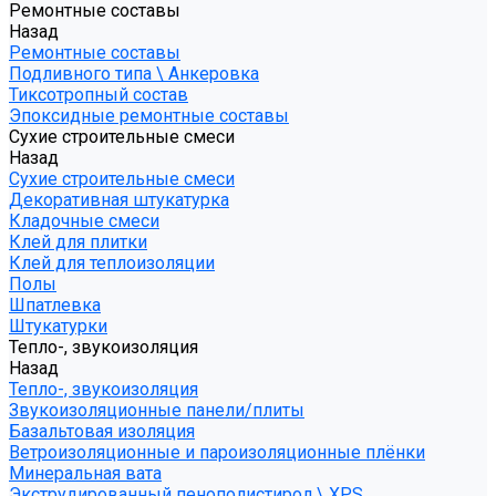
Ремонтные составы
Назад
Ремонтные составы
Подливного типа \ Анкеровка
Тиксотропный состав
Эпоксидные ремонтные составы
Сухие строительные смеси
Назад
Сухие строительные смеси
Декоративная штукатурка
Кладочные смеси
Клей для плитки
Клей для теплоизоляции
Полы
Шпатлевка
Штукатурки
Тепло-, звукоизоляция
Назад
Тепло-, звукоизоляция
Звукоизоляционные панели/плиты
Базальтовая изоляция
Ветроизоляционные и пароизоляционные плёнки
Минеральная вата
Экструдированный пенополистирол \ XPS