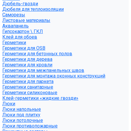
Дюбель-гвозди
Дюбеля для теплоизоляции
Саморезы
Листовые материалы
Аквапанель
Гипсокартон \ ГКЛ
Клей для обоев
Герметики
Герметики для OSB
Герметики для бетонных полов
Герметики для дерева
Герметики для кровли
Герметики для межпанельных швов
Герметики для монтажа оконных конструкций
Герметики для паркета
Герметики санитарные
Герметики силиконовые
Клей-герметики «жидкие гвозди»
Люки
Люки напольные
Люки под плитку
Люки потолочные
Люки противопожарные