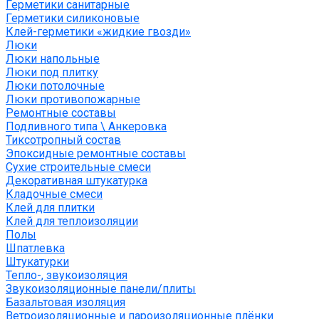
Герметики санитарные
Герметики силиконовые
Клей-герметики «жидкие гвозди»
Люки
Люки напольные
Люки под плитку
Люки потолочные
Люки противопожарные
Ремонтные составы
Подливного типа \ Анкеровка
Тиксотропный состав
Эпоксидные ремонтные составы
Сухие строительные смеси
Декоративная штукатурка
Кладочные смеси
Клей для плитки
Клей для теплоизоляции
Полы
Шпатлевка
Штукатурки
Тепло-, звукоизоляция
Звукоизоляционные панели/плиты
Базальтовая изоляция
Ветроизоляционные и пароизоляционные плёнки