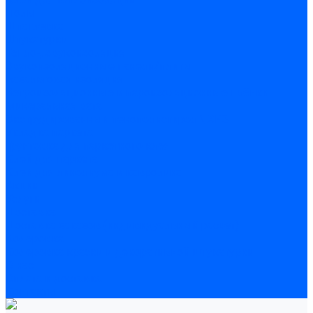
Полы
Шпатлевка
Штукатурки
Тепло-, звукоизоляция
Звукоизоляционные панели/плиты
Базальтовая изоляция
Ветроизоляционные и пароизоляционные плёнки
Минеральная вата
Экструдированный пенополистирол \ XPS
Укладка паркета
Грунтовка для паркетного клея
Клей для паркета
Клей для линолиума и кавролина
Акции
Услуги
Доставка
Доставка заказов (индивидуальный расчет)
Колеровка
Колеровка краски и декоративной штукатурки
О нас
Оплата и доставка
Контакты