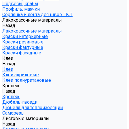
Подвесы, крабы
Профиль, маячки
Серпянка и лента для швов ГКЛ
Лакокрасочные материалы
Назад
Лакокрасочные материалы
Краски интерьерные
Краски резиновые
Краски фактурные
Краски фасадные
Клеи
Назад
Клеи
Клеи акриловые
Клеи полиуритановые
Крепеж
Назад
Крепеж
Дюбель-гвозди
Дюбеля для теплоизоляции
Саморезы
Листовые материалы
Назад