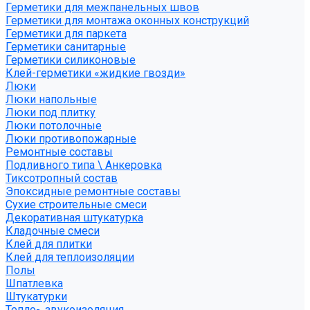
Герметики для межпанельных швов
Герметики для монтажа оконных конструкций
Герметики для паркета
Герметики санитарные
Герметики силиконовые
Клей-герметики «жидкие гвозди»
Люки
Люки напольные
Люки под плитку
Люки потолочные
Люки противопожарные
Ремонтные составы
Подливного типа \ Анкеровка
Тиксотропный состав
Эпоксидные ремонтные составы
Сухие строительные смеси
Декоративная штукатурка
Кладочные смеси
Клей для плитки
Клей для теплоизоляции
Полы
Шпатлевка
Штукатурки
Тепло-, звукоизоляция