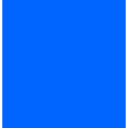
Затирка межплиточных швов
Двухкомпаннентная затирка \ Эпоксидная
Очистители
Силиконования затирка
Цементная затирка
Латексная добавка
Инструмент
Расходные материалы
Ручной инструмент
Комплектующие для ГКЛ
Лента звукоизоляционная
Подвесы, крабы
Профиль, маячки
Серпянка и лента для швов ГКЛ
Лакокрасочные материалы
Краски интерьерные
Краски резиновые
Краски фактурные
Краски фасадные
Клеи
Клеи акриловые
Клеи полиуритановые
Крепеж
Дюбель-гвозди