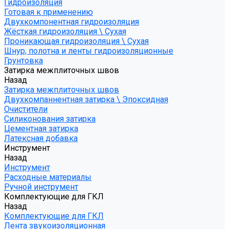
Гидроизоляция
Готовая к применению
Двухкомпонентная гидроизоляция
Жёсткая гидроизоляция \ Сухая
Проникающая гидроизоляция \ Сухая
Шнур, полотна и ленты гидроизоляционные
Грунтовка
Затирка межплиточных швов
Назад
Затирка межплиточных швов
Двухкомпаннентная затирка \ Эпоксидная
Очистители
Силиконования затирка
Цементная затирка
Латексная добавка
Инструмент
Назад
Инструмент
Расходные материалы
Ручной инструмент
Комплектующие для ГКЛ
Назад
Комплектующие для ГКЛ
Лента звукоизоляционная