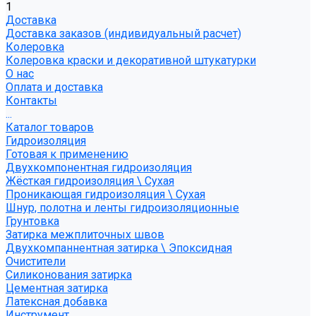
1
Доставка
Доставка заказов (индивидуальный расчет)
Колеровка
Колеровка краски и декоративной штукатурки
О нас
Оплата и доставка
Контакты
...
Каталог товаров
Гидроизоляция
Готовая к применению
Двухкомпонентная гидроизоляция
Жёсткая гидроизоляция \ Сухая
Проникающая гидроизоляция \ Сухая
Шнур, полотна и ленты гидроизоляционные
Грунтовка
Затирка межплиточных швов
Двухкомпаннентная затирка \ Эпоксидная
Очистители
Силиконования затирка
Цементная затирка
Латексная добавка
Инструмент