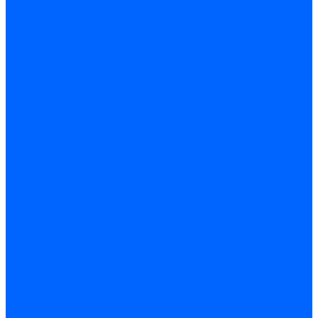
Доставка
Доставка заказов (индивидуальный расчет)
Колеровка
Колеровка краски и декоративной штукатурки
О нас
Оплата и доставка
Контакты
...
Каталог товаров
Гидроизоляция
Готовая к применению
Двухкомпонентная гидроизоляция
Жёсткая гидроизоляция \ Сухая
Проникающая гидроизоляция \ Сухая
Шнур, полотна и ленты гидроизоляционные
Грунтовка
Затирка межплиточных швов
Двухкомпаннентная затирка \ Эпоксидная
Очистители
Силиконования затирка
Цементная затирка
Латексная добавка
Инструмент