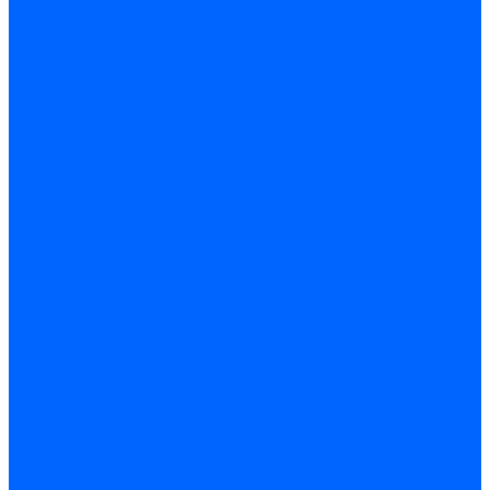
Дюбеля для теплоизоляции
Саморезы
Листовые материалы
Аквапанель
Гипсокартон \ ГКЛ
Клей для обоев
Герметики
Герметики для OSB
Герметики для бетонных полов
Герметики для дерева
Герметики для кровли
Герметики для межпанельных швов
Герметики для монтажа оконных конструкций
Герметики для паркета
Герметики санитарные
Герметики силиконовые
Клей-герметики «жидкие гвозди»
Люки
Люки напольные
Люки под плитку
Люки потолочные
Люки противопожарные
Ремонтные составы