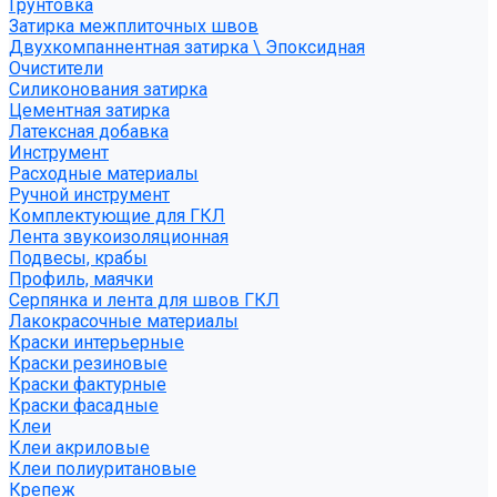
Грунтовка
Затирка межплиточных швов
Двухкомпаннентная затирка \ Эпоксидная
Очистители
Силиконования затирка
Цементная затирка
Латексная добавка
Инструмент
Расходные материалы
Ручной инструмент
Комплектующие для ГКЛ
Лента звукоизоляционная
Подвесы, крабы
Профиль, маячки
Серпянка и лента для швов ГКЛ
Лакокрасочные материалы
Краски интерьерные
Краски резиновые
Краски фактурные
Краски фасадные
Клеи
Клеи акриловые
Клеи полиуритановые
Крепеж