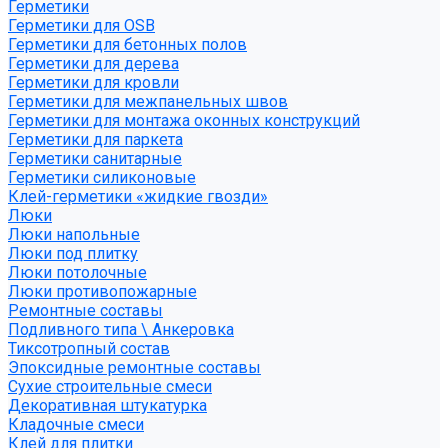
Герметики
Герметики для OSB
Герметики для бетонных полов
Герметики для дерева
Герметики для кровли
Герметики для межпанельных швов
Герметики для монтажа оконных конструкций
Герметики для паркета
Герметики санитарные
Герметики силиконовые
Клей-герметики «жидкие гвозди»
Люки
Люки напольные
Люки под плитку
Люки потолочные
Люки противопожарные
Ремонтные составы
Подливного типа \ Анкеровка
Тиксотропный состав
Эпоксидные ремонтные составы
Сухие строительные смеси
Декоративная штукатурка
Кладочные смеси
Клей для плитки