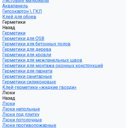
Листовые материалы
Аквапанель
Гипсокартон \ ГКЛ
Клей для обоев
Герметики
Назад
Герметики
Герметики для OSB
Герметики для бетонных полов
Герметики для дерева
Герметики для кровли
Герметики для межпанельных швов
Герметики для монтажа оконных конструкций
Герметики для паркета
Герметики санитарные
Герметики силиконовые
Клей-герметики «жидкие гвозди»
Люки
Назад
Люки
Люки напольные
Люки под плитку
Люки потолочные
Люки противопожарные