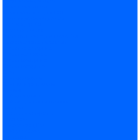
Расходные материалы
Ручной инструмент
Комплектующие для ГКЛ
Лента звукоизоляционная
Подвесы, крабы
Профиль, маячки
Серпянка и лента для швов ГКЛ
Лакокрасочные материалы
Краски интерьерные
Краски резиновые
Краски фактурные
Краски фасадные
Клеи
Клеи акриловые
Клеи полиуритановые
Крепеж
Дюбель-гвозди
Дюбеля для теплоизоляции
Саморезы
Листовые материалы
Аквапанель
Гипсокартон \ ГКЛ
Клей для обоев
Герметики