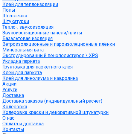
Клей для теплоизоляции
Полы
Шпатлевка
Штукатурки
Тепло-, звукоизоляция
Звукоизоляционные панели/плиты
Базальтовая изоляция
Ветроизоляционные и пароизоляционные плёнки
Минеральная вата
Экструдированный пенополистирол \ XPS
Укладка паркета
Грунтовка для паркетного клея
Клей для паркета
Клей для линолиума и кавролина
Акции
Услуги
Доставка
Доставка заказов (индивидуальный расчет)
Колеровка
Колеровка краски и декоративной штукатурки
О нас
Оплата и доставка
Контакты