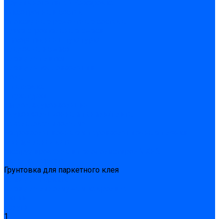
Подливного типа \ Анкеровка
Тиксотропный состав
Эпоксидные ремонтные составы
Сухие строительные смеси
Декоративная штукатурка
Кладочные смеси
Клей для плитки
Клей для теплоизоляции
Полы
Шпатлевка
Штукатурки
Тепло-, звукоизоляция
Звукоизоляционные панели/плиты
Базальтовая изоляция
Ветроизоляционные и пароизоляционные плёнки
Минеральная вата
Экструдированный пенополистирол \ XPS
Укладка паркета
Грунтовка для паркетного клея
Клей для паркета
Клей для линолиума и кавролина
Акции
Услуги
1