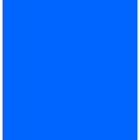
Герметики для OSB
Герметики для бетонных полов
Герметики для дерева
Герметики для кровли
Герметики для межпанельных швов
Герметики для монтажа оконных конструкций
Герметики для паркета
Герметики санитарные
Герметики силиконовые
Клей-герметики «жидкие гвозди»
Люки
Люки напольные
Люки под плитку
Люки потолочные
Люки противопожарные
Ремонтные составы
Подливного типа \ Анкеровка
Тиксотропный состав
Эпоксидные ремонтные составы
Сухие строительные смеси
Декоративная штукатурка
Кладочные смеси
Клей для плитки
Клей для теплоизоляции