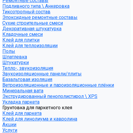
Ремонтные составы
Подливного типа \ Анкеровка
Тиксотропный состав
Эпоксидные ремонтные составы
Сухие строительные смеси
Декоративная штукатурка
Кладочные смеси
Клей для плитки
Клей для теплоизоляции
Полы
Шпатлевка
Штукатурки
Тепло-, звукоизоляция
Звукоизоляционные панели/плиты
Базальтовая изоляция
Ветроизоляционные и пароизоляционные плёнки
Минеральная вата
Экструдированный пенополистирол \ XPS
Укладка паркета
Грунтовка для паркетного клея
Клей для паркета
Клей для линолиума и кавролина
Акции
Услуги