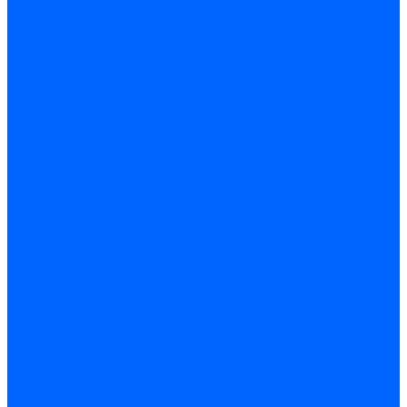
Дюбеля для теплоизоляции
Саморезы
Листовые материалы
Аквапанель
Гипсокартон \ ГКЛ
Клей для обоев
Герметики
Герметики для OSB
Герметики для бетонных полов
Герметики для дерева
Герметики для кровли
Герметики для межпанельных швов
Герметики для монтажа оконных конструкций
Герметики для паркета
Герметики санитарные
Герметики силиконовые
Клей-герметики «жидкие гвозди»
Люки
Люки напольные
Люки под плитку
Люки потолочные
Люки противопожарные
Ремонтные составы