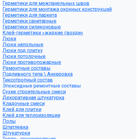
Герметики для межпанельных швов
Герметики для монтажа оконных конструкций
Герметики для паркета
Герметики санитарные
Герметики силиконовые
Клей-герметики «жидкие гвозди»
Люки
Люки напольные
Люки под плитку
Люки потолочные
Люки противопожарные
Ремонтные составы
Подливного типа \ Анкеровка
Тиксотропный состав
Эпоксидные ремонтные составы
Сухие строительные смеси
Декоративная штукатурка
Кладочные смеси
Клей для плитки
Клей для теплоизоляции
Полы
Шпатлевка
Штукатурки
Тепло-, звукоизоляция