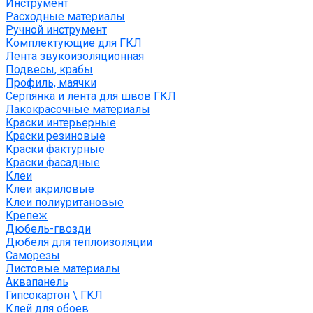
Инструмент
Расходные материалы
Ручной инструмент
Комплектующие для ГКЛ
Лента звукоизоляционная
Подвесы, крабы
Профиль, маячки
Серпянка и лента для швов ГКЛ
Лакокрасочные материалы
Краски интерьерные
Краски резиновые
Краски фактурные
Краски фасадные
Клеи
Клеи акриловые
Клеи полиуритановые
Крепеж
Дюбель-гвозди
Дюбеля для теплоизоляции
Саморезы
Листовые материалы
Аквапанель
Гипсокартон \ ГКЛ
Клей для обоев