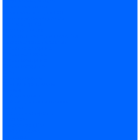
Расходные материалы
Ручной инструмент
Комплектующие для ГКЛ
Лента звукоизоляционная
Подвесы, крабы
Профиль, маячки
Серпянка и лента для швов ГКЛ
Лакокрасочные материалы
Краски интерьерные
Краски резиновые
Краски фактурные
Краски фасадные
Клеи
Клеи акриловые
Клеи полиуритановые
Крепеж
Дюбель-гвозди
Дюбеля для теплоизоляции
Саморезы
Листовые материалы
Аквапанель
Гипсокартон \ ГКЛ
Клей для обоев
Герметики