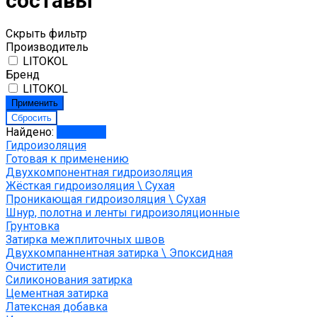
составы
Скрыть фильтр
Производитель
LITOKOL
Бренд
LITOKOL
Найдено:
Показать
Гидроизоляция
Готовая к применению
Двухкомпонентная гидроизоляция
Жёсткая гидроизоляция \ Сухая
Проникающая гидроизоляция \ Сухая
Шнур, полотна и ленты гидроизоляционные
Грунтовка
Затирка межплиточных швов
Двухкомпаннентная затирка \ Эпоксидная
Очистители
Силиконования затирка
Цементная затирка
Латексная добавка