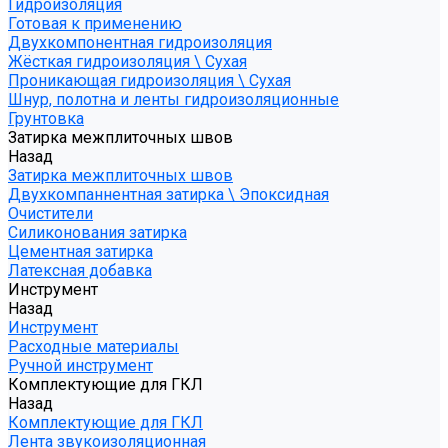
Гидроизоляция
Готовая к применению
Двухкомпонентная гидроизоляция
Жёсткая гидроизоляция \ Сухая
Проникающая гидроизоляция \ Сухая
Шнур, полотна и ленты гидроизоляционные
Грунтовка
Затирка межплиточных швов
Назад
Затирка межплиточных швов
Двухкомпаннентная затирка \ Эпоксидная
Очистители
Силиконования затирка
Цементная затирка
Латексная добавка
Инструмент
Назад
Инструмент
Расходные материалы
Ручной инструмент
Комплектующие для ГКЛ
Назад
Комплектующие для ГКЛ
Лента звукоизоляционная