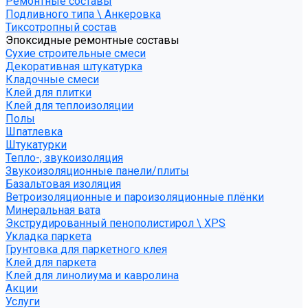
Ремонтные составы
Подливного типа \ Анкеровка
Тиксотропный состав
Эпоксидные ремонтные составы
Сухие строительные смеси
Декоративная штукатурка
Кладочные смеси
Клей для плитки
Клей для теплоизоляции
Полы
Шпатлевка
Штукатурки
Тепло-, звукоизоляция
Звукоизоляционные панели/плиты
Базальтовая изоляция
Ветроизоляционные и пароизоляционные плёнки
Минеральная вата
Экструдированный пенополистирол \ XPS
Укладка паркета
Грунтовка для паркетного клея
Клей для паркета
Клей для линолиума и кавролина
Акции
Услуги