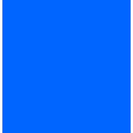
Доставка
Доставка заказов (индивидуальный расчет)
Колеровка
Колеровка краски и декоративной штукатурки
О нас
Оплата и доставка
Контакты
...
Каталог товаров
Гидроизоляция
Готовая к применению
Двухкомпонентная гидроизоляция
Жёсткая гидроизоляция \ Сухая
Проникающая гидроизоляция \ Сухая
Шнур, полотна и ленты гидроизоляционные
Грунтовка
Затирка межплиточных швов
Двухкомпаннентная затирка \ Эпоксидная
Очистители
Силиконования затирка
Цементная затирка
Латексная добавка
Инструмент