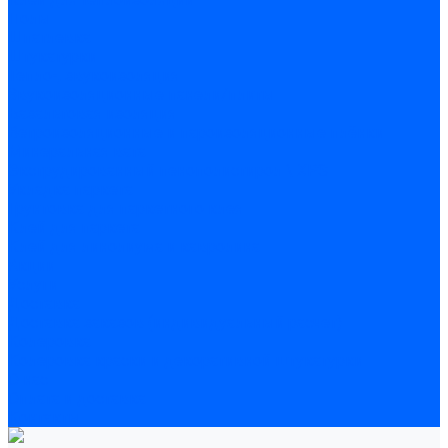
Полы
Шпатлевка
Штукатурки
Тепло-, звукоизоляция
Звукоизоляционные панели/плиты
Базальтовая изоляция
Ветроизоляционные и пароизоляционные плёнки
Минеральная вата
Экструдированный пенополистирол \ XPS
Укладка паркета
Грунтовка для паркетного клея
Клей для паркета
Клей для линолиума и кавролина
Акции
Услуги
Доставка
Доставка заказов (индивидуальный расчет)
Колеровка
Колеровка краски и декоративной штукатурки
О нас
Оплата и доставка
Контакты