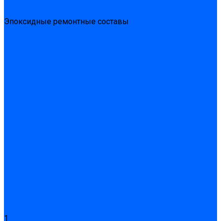
Подливного типа \ Анкеровка
Тиксотропный состав
Эпоксидные ремонтные составы
Сухие строительные смеси
Декоративная штукатурка
Кладочные смеси
Клей для плитки
Клей для теплоизоляции
Полы
Шпатлевка
Штукатурки
Тепло-, звукоизоляция
Звукоизоляционные панели/плиты
Базальтовая изоляция
Ветроизоляционные и пароизоляционные плёнки
Минеральная вата
Экструдированный пенополистирол \ XPS
Укладка паркета
Грунтовка для паркетного клея
Клей для паркета
Клей для линолиума и кавролина
Акции
Услуги
1