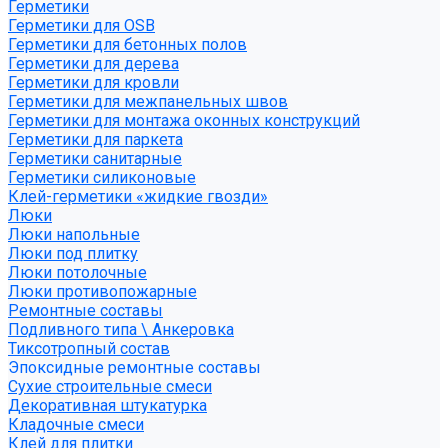
Герметики
Герметики для OSB
Герметики для бетонных полов
Герметики для дерева
Герметики для кровли
Герметики для межпанельных швов
Герметики для монтажа оконных конструкций
Герметики для паркета
Герметики санитарные
Герметики силиконовые
Клей-герметики «жидкие гвозди»
Люки
Люки напольные
Люки под плитку
Люки потолочные
Люки противопожарные
Ремонтные составы
Подливного типа \ Анкеровка
Тиксотропный состав
Эпоксидные ремонтные составы
Сухие строительные смеси
Декоративная штукатурка
Кладочные смеси
Клей для плитки