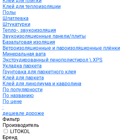
Клей для плитки
Клей для теплоизоляции
Полы
Шпатлевка
Штукатурки
Тепло-, звукоизоляция
Звукоизоляционные панели/плиты
Базальтовая изоляция
Ветроизоляционные и пароизоляционные плёнки
Минеральная вата
Экструдированный пенополистирол \ XPS
Укладка паркета
Грунтовка для паркетного клея
Клей для паркета
Клей для линолиума и кавролина
По популярности
По названию
По цене
:
дешевле
дороже
Фильтр
Производитель
LITOKOL
Бренд