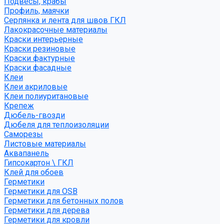
Подвесы, крабы
Профиль, маячки
Серпянка и лента для швов ГКЛ
Лакокрасочные материалы
Краски интерьерные
Краски резиновые
Краски фактурные
Краски фасадные
Клеи
Клеи акриловые
Клеи полиуритановые
Крепеж
Дюбель-гвозди
Дюбеля для теплоизоляции
Саморезы
Листовые материалы
Аквапанель
Гипсокартон \ ГКЛ
Клей для обоев
Герметики
Герметики для OSB
Герметики для бетонных полов
Герметики для дерева
Герметики для кровли