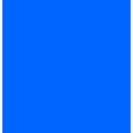
Затирка межплиточных швов
Двухкомпаннентная затирка \ Эпоксидная
Очистители
Силиконования затирка
Цементная затирка
Латексная добавка
Инструмент
Расходные материалы
Ручной инструмент
Комплектующие для ГКЛ
Лента звукоизоляционная
Подвесы, крабы
Профиль, маячки
Серпянка и лента для швов ГКЛ
Лакокрасочные материалы
Краски интерьерные
Краски резиновые
Краски фактурные
Краски фасадные
Клеи
Клеи акриловые
Клеи полиуритановые
Крепеж
Дюбель-гвозди