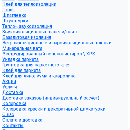
Клей для теплоизоляции
Полы
Шпатлевка
Штукатурки
Тепло-, звукоизоляция
Звукоизоляционные панели/плиты
Базальтовая изоляция
Ветроизоляционные и пароизоляционные плёнки
Минеральная вата
Экструдированный пенополистирол \ XPS
Укладка паркета
Грунтовка для паркетного клея
Клей для паркета
Клей для линолиума и кавролина
Акции
Услуги
Доставка
Доставка заказов (индивидуальный расчет)
Колеровка
Колеровка краски и декоративной штукатурки
О нас
Оплата и доставка
Контакты