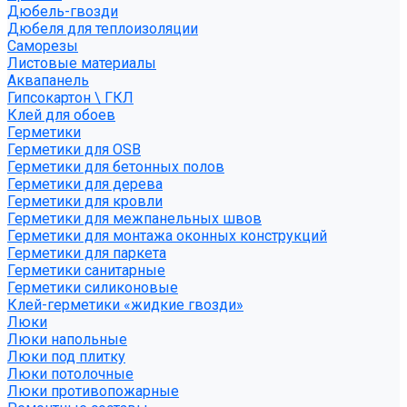
Дюбель-гвозди
Дюбеля для теплоизоляции
Саморезы
Листовые материалы
Аквапанель
Гипсокартон \ ГКЛ
Клей для обоев
Герметики
Герметики для OSB
Герметики для бетонных полов
Герметики для дерева
Герметики для кровли
Герметики для межпанельных швов
Герметики для монтажа оконных конструкций
Герметики для паркета
Герметики санитарные
Герметики силиконовые
Клей-герметики «жидкие гвозди»
Люки
Люки напольные
Люки под плитку
Люки потолочные
Люки противопожарные