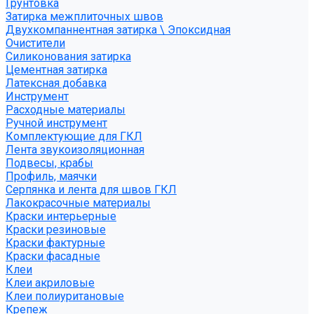
Грунтовка
Затирка межплиточных швов
Двухкомпаннентная затирка \ Эпоксидная
Очистители
Силиконования затирка
Цементная затирка
Латексная добавка
Инструмент
Расходные материалы
Ручной инструмент
Комплектующие для ГКЛ
Лента звукоизоляционная
Подвесы, крабы
Профиль, маячки
Серпянка и лента для швов ГКЛ
Лакокрасочные материалы
Краски интерьерные
Краски резиновые
Краски фактурные
Краски фасадные
Клеи
Клеи акриловые
Клеи полиуритановые
Крепеж