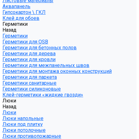
Листовые материалы
Аквапанель
Гипсокартон \ ГКЛ
Клей для обоев
Герметики
Назад
Герметики
Герметики для OSB
Герметики для бетонных полов
Герметики для дерева
Герметики для кровли
Герметики для межпанельных швов
Герметики для монтажа оконных конструкций
Герметики для паркета
Герметики санитарные
Герметики силиконовые
Клей-герметики «жидкие гвозди»
Люки
Назад
Люки
Люки напольные
Люки под плитку
Люки потолочные
Люки противопожарные