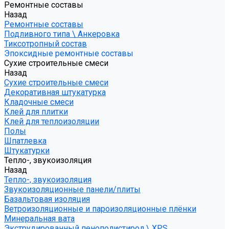
Ремонтные составы
Назад
Ремонтные составы
Подливного типа \ Анкеровка
Тиксотропный состав
Эпоксидные ремонтные составы
Сухие строительные смеси
Назад
Сухие строительные смеси
Декоративная штукатурка
Кладочные смеси
Клей для плитки
Клей для теплоизоляции
Полы
Шпатлевка
Штукатурки
Тепло-, звукоизоляция
Назад
Тепло-, звукоизоляция
Звукоизоляционные панели/плиты
Базальтовая изоляция
Ветроизоляционные и пароизоляционные плёнки
Минеральная вата
Экструдированный пенополистирол \ XPS