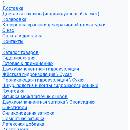
1
Доставка
Доставка заказов (индивидуальный расчет)
Колеровка
Колеровка краски и декоративной штукатурки
О нас
Оплата и доставка
Контакты
...
Каталог товаров
Гидроизоляция
Готовая к применению
Двухкомпонентная гидроизоляция
Жёсткая гидроизоляция \ Сухая
Проникающая гидроизоляция \ Сухая
Шнур, полотна и ленты гидроизоляционные
Грунтовка
Затирка межплиточных швов
Двухкомпаннентная затирка \ Эпоксидная
Очистители
Силиконования затирка
Цементная затирка
Латексная добавка
Инструмент