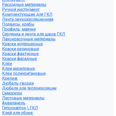
Расходные материалы
Ручной инструмент
Комплектующие для ГКЛ
Лента звукоизоляционная
Подвесы, крабы
Профиль, маячки
Серпянка и лента для швов ГКЛ
Лакокрасочные материалы
Краски интерьерные
Краски резиновые
Краски фактурные
Краски фасадные
Клеи
Клеи акриловые
Клеи полиуритановые
Крепеж
Дюбель-гвозди
Дюбеля для теплоизоляции
Саморезы
Листовые материалы
Аквапанель
Гипсокартон \ ГКЛ
Клей для обоев