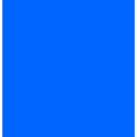
Герметики для OSB
Герметики для бетонных полов
Герметики для дерева
Герметики для кровли
Герметики для межпанельных швов
Герметики для монтажа оконных конструкций
Герметики для паркета
Герметики санитарные
Герметики силиконовые
Клей-герметики «жидкие гвозди»
Люки
Люки напольные
Люки под плитку
Люки потолочные
Люки противопожарные
Ремонтные составы
Подливного типа \ Анкеровка
Тиксотропный состав
Эпоксидные ремонтные составы
Сухие строительные смеси
Декоративная штукатурка
Кладочные смеси
Клей для плитки
Клей для теплоизоляции