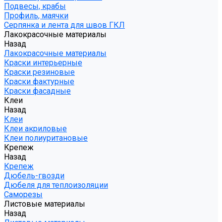
Подвесы, крабы
Профиль, маячки
Серпянка и лента для швов ГКЛ
Лакокрасочные материалы
Назад
Лакокрасочные материалы
Краски интерьерные
Краски резиновые
Краски фактурные
Краски фасадные
Клеи
Назад
Клеи
Клеи акриловые
Клеи полиуритановые
Крепеж
Назад
Крепеж
Дюбель-гвозди
Дюбеля для теплоизоляции
Саморезы
Листовые материалы
Назад